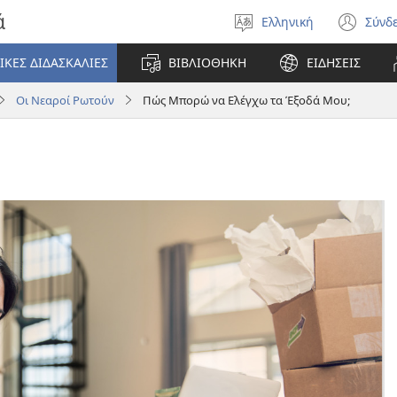
ά
Ελληνική
Σύνδ
Επιλέξτε
(αν
γλώσσα
νέο
ΙΚΕΣ ΔΙΔΑΣΚΑΛΙΕΣ
ΒΙΒΛΙΟΘΗΚΗ
ΕΙΔΗΣΕΙΣ
πα
Οι Νεαροί Ρωτούν
Πώς Μπορώ να Ελέγχω τα Έξοδά Μου;