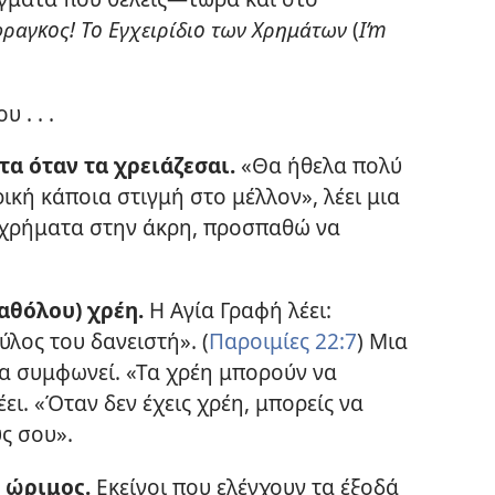
φραγκος! Το Εγχειρίδιο των Χρημάτων
(
I’m
 . . .
τα όταν τα χρειάζεσαι.
«Θα ήθελα πολύ
ική κάποια στιγμή στο μέλλον», λέει μια
 χρήματα στην άκρη, προσπαθώ να
καθόλου) χρέη.
Η Αγία Γραφή λέει:
ύλος του δανειστή». (
Παροιμίες 22:7
) Μια
α συμφωνεί. «Τα χρέη μπορούν να
ει. «Όταν δεν έχεις χρέη, μπορείς να
ς σου».
ι ώριμος.
Εκείνοι που ελέγχουν τα έξοδά