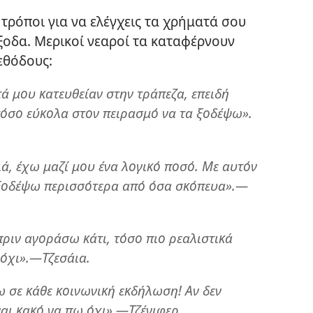
τρόποι για να ελέγχεις τα χρήματά σου
έξοδα. Μερικοί νεαροί τα καταφέρνουν
εθόδους:
 μου κατευθείαν στην τράπεζα, επειδή
 τόσο εύκολα στον πειρασμό να τα ξοδέψω».
ά, έχω μαζί μου ένα λογικό ποσό. Με αυτόν
 ξοδέψω περισσότερα από όσα σκόπευα».—
ριν αγοράσω κάτι, τόσο πιο ρεαλιστικά
 όχι».—Τζεσάια.
ω σε κάθε κοινωνική εκδήλωση! Αν δεν
ναι κακό να πω όχι».—Τζένιφερ.