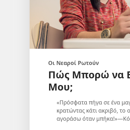
Οι Νεαροί Ρωτούν
Πώς Μπορώ να Ε
Μου;
«Πρόσφατα πήγα σε ένα μαγ
κρατώντας κάτι ακριβό, το 
αγοράσω όταν μπήκα!»—Κόλ