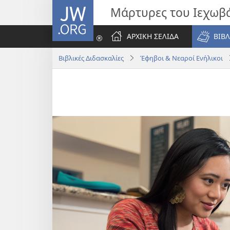
JW.ORG
Μάρτυρες του Ιεχωβ
ΑΡΧΙΚΗ ΣΕΛΙΔΑ
ΒΙΒΛ
Βιβλικές Διδασκαλίες
Έφηβοι & Νεαροί Ενήλικοι