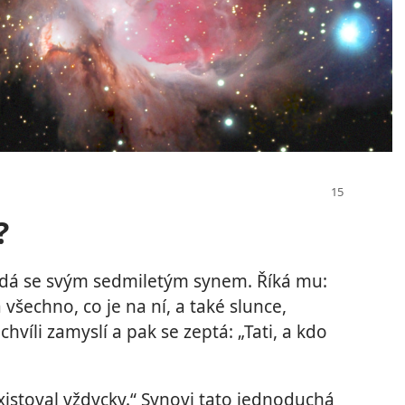
?
ovídá se svým sedmiletým synem. Říká mu:
všechno, co je na ní, a také slunce,
hvíli zamyslí a pak se zeptá: „Tati, a kdo
xistoval vždycky.“ Synovi tato jednoduchá