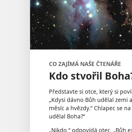
CO ZAJÍMÁ NAŠE ČTENÁŘE
Kdo stvořil Boha
Představte si otce, který si p
„Kdysi dávno Bůh udělal zemi a 
měsíc a hvězdy.“ Chlapec se na c
udělal Boha?“
„Nikdo,“ odpovídá otec, „Bůh e