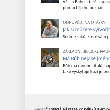
Věci o Bohu, které jsou 
pomoct líp ho poznat.
ODPOVĚDI NA OTÁZKY
Jak si můžete vytvoři
Sedm kroků, které vám po
ZÁKLADNÍ BIBLICKÉ NAU
Má Bůh nějaké jmén
Bůh má mnoho titulů, např
také vyskytuje Boží jméno,
®
JW.ORG
/ OFICIÁLNÍ STRÁNKY SVĚDKŮ JEHOVO