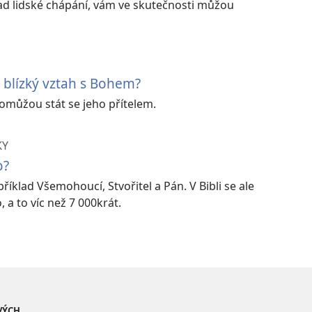
nad lidské chápání, vám ve skutečnosti můžou
t blízký vztah s Bohem?
můžou stát se jeho přítelem.
KY
o?
íklad Všemohoucí, Stvořitel a Pán. V Bibli se ale
 a to víc než 7 000krát.
VÝCH