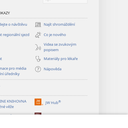
DKAZY
ejte o návštěvu
Najít shromáždění
(otevřeno
nové
t regionální sjezd
Co je nového
okno)
Videa se zvukovým
popisem
at
Materiály pro lékaře
mace pro média
Nápověda
dní úředníky
y
INE KNIHOVNA
®
JW Hub
(otevřeno
žné věže
nové
®
okno)
ibrary
Watchtower Library