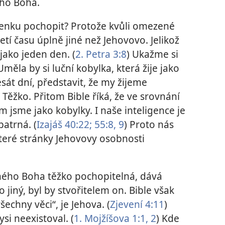
ího Boha.
šlenku pochopit? Protože kvůli omezené
etí času úplně jiné než Jehovovo. Jelikož
j jako jeden den. (
2. Petra 3:8
) Ukažme si
měla by si luční kobylka, která žije jako
sát dní, představit, že my žijeme
ěžko. Přitom Bible říká, že ve srovnání
 jsme jako kobylky. I naše inteligence je
patrná. (
Izajáš 40:22;
55:8, 9
) Proto nás
teré stránky Jehovovy osobnosti
ného Boha těžko pochopitelná, dává
 jiný, byl by stvořitelem on. Bible však
všechny věci“, je Jehova. (
Zjevení 4:11
)
si neexistoval. (
1. Mojžíšova 1:1, 2
) Kde