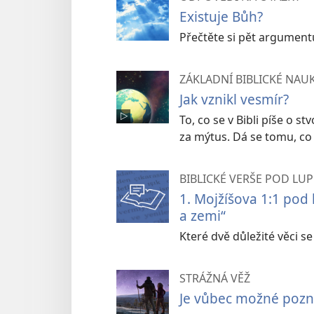
Existuje Bůh?
Přečtěte si pět argumentů,
ZÁKLADNÍ BIBLICKÉ NAU
Jak vznikl vesmír?
To, co se v Bibli píše o s
za mýtus. Dá se tomu, co B
BIBLICKÉ VERŠE POD LU
1. Mojžíšova 1:1 pod
a zemi“
Které dvě důležité věci s
STRÁŽNÁ VĚŽ
Je vůbec možné pozn