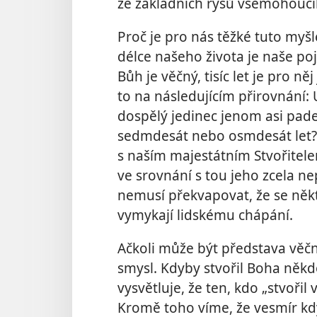
ze základních rysů všemohouc
Proč je pro nás těžké tuto my
délce našeho života je naše poj
Bůh je věčný, tisíc let je pro ně
to na následujícím přirovnání: U
dospělý jedinec jenom asi pade
sedmdesát nebo osmdesát let? T
s naším majestátním Stvořitelem
ve srovnání s tou jeho zcela ne
nemusí překvapovat, že se něk
vymykají lidskému chápání.
Ačkoli může být představa věč
smysl. Kdyby stvořil Boha někdo
vysvětluje, že ten, kdo „stvořil 
Kromě toho víme, že vesmír kdy