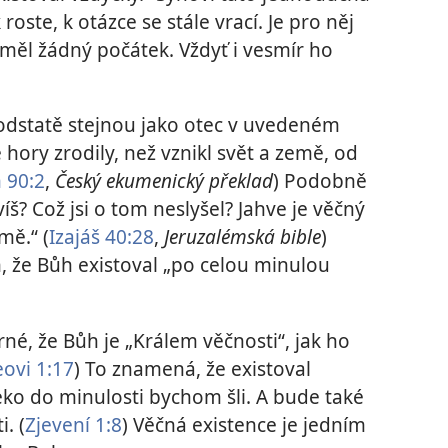
roste, k otázce se stále vrací. Je pro něj
měl žádný počátek. Vždyť i vesmír ho
odstatě stejnou jako otec v uvedeném
 hory zrodily, než vznikl svět a země, od
 90:2
,
Český ekumenický překlad
) Podobně
víš? Což jsi o tom neslyšel? Jahve je věčný
mě.“ (
Izajáš 40:28
,
Jeruzalémská bible
)
, že Bůh existoval „po celou minulou
rné, že Bůh je „Králem věčnosti“, jak ho
eovi 1:17
) To znamená, že existoval
leko do minulosti bychom šli. A bude také
. (
Zjevení 1:8
) Věčná existence je jedním