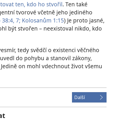
tovat ten, kdo ho stvořil
. Ten také
ligentní tvorové včetně jeho jediného
 38:4,
7;
Kolosanům 1:15
) Je proto jasné,
l být stvořen – neexistoval nikdo, kdo
vesmír, tedy svědčí o existenci věčného
 uvedl do pohybu a stanovil zákony,
ky. Jedině on mohl vdechnout život všemu
Další
at