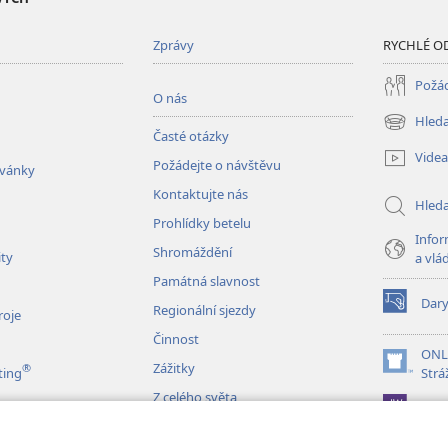
Zprávy
RYCHLÉ O
Požád
O nás
Hleda
(otevřeno
Časté otázky
nové
Videa
Požádejte o návštěvu
okno)
zvánky
Kontaktujte nás
Hled
Prohlídky betelu
Infor
Shromáždění
ity
a vlá
Památná slavnost
Dar
Regionální sjezdy
(otevřeno
roje
nové
Činnost
okno)
ONL
Zážitky
®
(otevřeno
ting
Strá
nové
Z celého světa
JW L
okno)