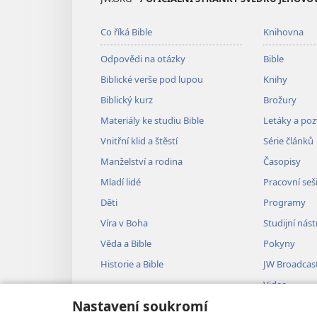
Co říká Bible
Knihovna
Odpovědi na otázky
Bible
Biblické verše pod lupou
Knihy
Biblický kurz
Brožury
Materiály ke studiu Bible
Letáky a po
Vnitřní klid a štěstí
Série článků
Manželství a rodina
Časopisy
Mladí lidé
Pracovní seš
Děti
Programy
Víra v Boha
Studijní nást
Věda a Bible
Pokyny
Historie a Bible
JW Broadcas
Videa
Nastavení soukromí
Hudba