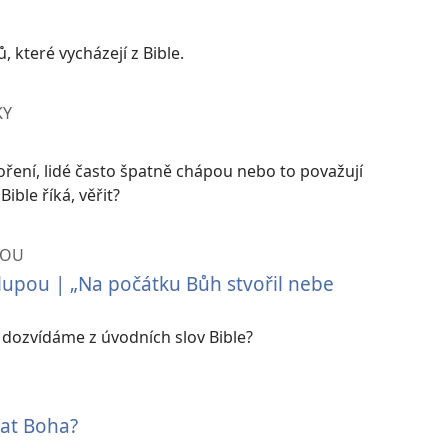
 které vycházejí z Bible.
KY
tvoření, lidé často špatně chápou nebo to považují
ible říká, věřit?
POU
 lupou | „Na počátku Bůh stvořil nebe
e dozvídáme z úvodních slov Bible?
at Boha?