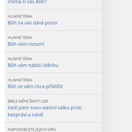
Všímá si vás Bůh?
o nás
o nás
Bůh?
Bůh?
HLAVNÍ TÉMA
Bůh na vás dává pozor
HLAVNÍ TÉMA
Bůh vám rozumí
HLAVNÍ TÉMA
Bůh vám nabízí útěchu
HLAVNÍ TÉMA
Bůh se vám chce přiblížit
BIBLE MĚNÍ ŽIVOT LIDÍ
Vedl jsem svou vlastní válku proti
bezpráví a násilí
NAPODOBUJTE JEJICH VÍRU