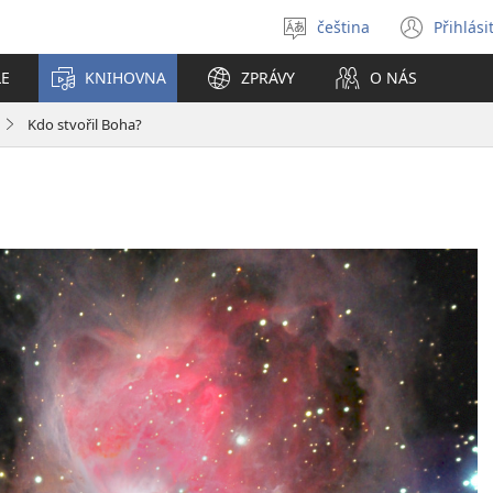
čeština
Přihlási
Vybrat
(ote
jazyk
nové
LE
KNIHOVNA
ZPRÁVY
O NÁS
okno
Kdo stvořil Boha?