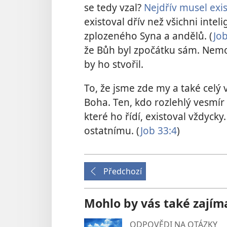
se tedy vzal?
Nejdřív musel exis
existoval dřív než všichni inte
zplozeného Syna a andělů. (
Job
že Bůh byl zpočátku sám. Nemoh
by ho stvořil.
To, že jsme zde my a také celý 
Boha. Ten, kdo rozlehlý vesmír
které ho řídí, existoval vždyc
ostatnímu. (
Job 33:4
)
Předchozí
Mohlo by vás také zajím
ODPOVĚDI NA OTÁZKY