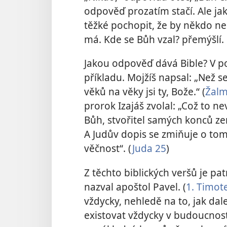
odpověď prozatím stačí. Ale jak 
těžké pochopit, že by někdo ne
má. Kde se Bůh vzal? přemýšlí.
Jakou odpověď dává Bible? V p
příkladu. Mojžíš napsal: „Než se
věků na věky jsi ty, Bože.“ (
Žalm
prorok Izajáš zvolal: „Což to ne
Bůh, stvořitel samých konců ze
A Judův dopis se zmiňuje o tom
věčnost“. (
Juda 25
)
Z těchto biblických veršů je pat
nazval apoštol Pavel. (
1. Timot
vždycky, nehledě na to, jak da
existovat vždycky v budoucnosti