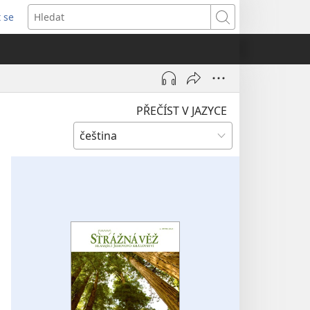
t se
vřeno
Hledat
)
PŘEČÍST V JAZYCE