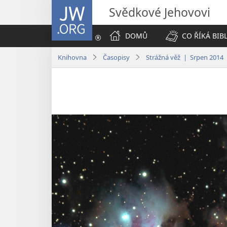
JW.ORG
Svědkové Jehovovi
DOMŮ
CO ŘÍKÁ BIB
Knihovna
Časopisy
Strážná věž | Srpen 2014