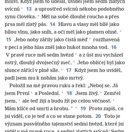
mluví. Když jsem to udělal, uviděl jsem sedm zlatých
+
13
svícnů
a uprostřed svícnů někoho podobného
+
synu člověka.
Měl na sobě dlouhé roucho a přes
14
prsa měl zlatý pás.
Hlavu a vlasy měl bílé jako
+
bílou vlnu, jako sníh, a oči měl jako plamen ohně.
+
15
Jeho nohy zářily jako čistá měď
rozžhavená
16
v peci a jeho hlas zněl jako hukot mnoha vod.
+
V pravé ruce měl sedm hvězd
a z úst mu vycházel
+
ostrý, dlouhý dvojsečný meč.
Jeho obličej byl jako
+
17
slunce zářící v plné síle.
Když jsem ho uviděl,
padl jsem mu k nohám jako mrtvý.
Položil na mě pravou ruku a řekl: „Neboj se. Já
+
+
+
18
jsem První
a Poslední.
Jsem živý.
Zemřel
+
+
jsem,
ale teď žiji a budu žít po celou věčnost.
+
19
*
Mám klíče od smrti a hrobu.
Proto zapiš, co
20
jsi viděl, co je teď a co se stane potom.
Toto je
význam posvátného tajemství sedmi hvězd, které jsi
viděl v mé pravé ruce, a sedmi zlatých svícnů: Sedm