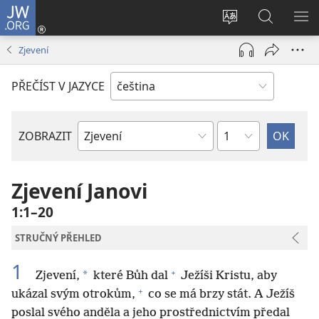
JW.ORG
Přihlásit
se
Změnit
Hledat
ZO
(otevřeno
jazyk
na
NA
Zjevení
nové
stránek
JW.ORG
okno)
PŘEČÍST V JAZYCE
Kapitola
ZOBRAZIT
Biblická
kniha
Zjevení Janovi
1:1–20
STRUČNÝ PŘEHLED
1
+
*
Zjevení,
které Bůh dal
Ježíši Kristu, aby
+
ukázal svým otrokům,
co se má brzy stát. A Ježíš
poslal svého anděla a jeho prostřednictvím předal