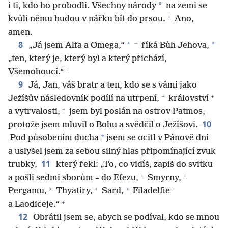
*
i ti, kdo ho probodli. Všechny národy
na zemi se
+
kvůli němu budou v nářku bít do prsou.
Ano,
amen.
+
8
*
*
„Já jsem Alfa a Omega,“
říká Bůh Jehova,
„ten, který je, který byl a který přichází,
+
Všemohoucí.“
9
Já, Jan, váš bratr a ten, kdo se s vámi jako
+
+
Ježíšův následovník podílí na utrpení,
království
+
a vytrvalosti,
jsem byl poslán na ostrov Patmos,
10
protože jsem mluvil o Bohu a svědčil o Ježíšovi.
*
Pod působením ducha
jsem se ocitl v Pánově dni
a uslyšel jsem za sebou silný hlas připomínající zvuk
11
trubky,
který řekl: „To, co vidíš, zapiš do svitku
+
+
a pošli sedmi sborům – do Efezu,
Smyrny,
+
+
+
+
Pergamu,
Thyatiry,
Sard,
Filadelfie
+
a Laodiceje.“
12
Obrátil jsem se, abych se podíval, kdo se mnou