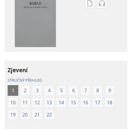
Formáty
Formáty
poblikací
audionahráv
ke
ke
stažení
stažení
Bible –
Bible –
Překlad
Překlad
nového
nového
světa
světa
(2019)
(2019)
Zjevení
STRUČNÝ PŘEHLED
1
2
3
4
5
6
7
8
9
10
11
12
13
14
15
16
17
18
19
20
21
22