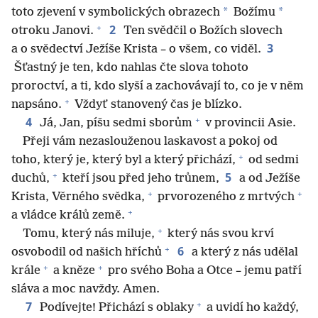
*
*
toto zjevení v symbolických obrazech
Božímu
+
2
otroku Janovi.
Ten svědčil o Božích slovech
3
a o svědectví Ježíše Krista – o všem, co viděl.
Šťastný je ten, kdo nahlas čte slova tohoto
proroctví, a ti, kdo slyší a zachovávají to, co je v něm
+
napsáno.
Vždyť stanovený čas je blízko.
+
4
Já, Jan, píšu sedmi sborům
v provincii Asie.
Přeji vám nezaslouženou laskavost a pokoj od
+
toho, který je, který byl a který přichází,
od sedmi
+
5
duchů,
kteří jsou před jeho trůnem,
a od Ježíše
+
+
Krista, Věrného svědka,
prvorozeného z mrtvých
+
a vládce králů země.
+
Tomu, který nás miluje,
který nás svou krví
+
6
osvobodil od našich hříchů
a který z nás udělal
+
+
krále
a kněze
pro svého Boha a Otce – jemu patří
sláva a moc navždy. Amen.
+
7
Podívejte! Přichází s oblaky
a uvidí ho každý,