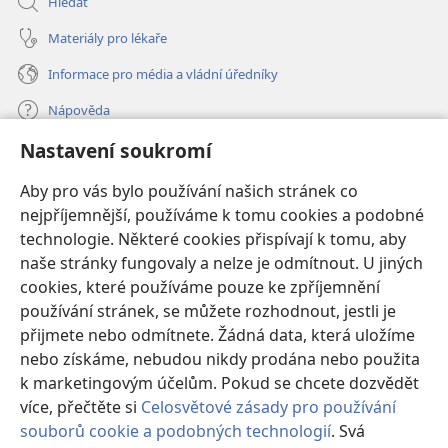
Hledat
Materiály pro lékaře
Informace pro média a vládní úředníky
Nápověda
Nastavení soukromí
Dary
(otevřeno
nové
Aby pro vás bylo používání našich stránek co
okno)
nejpříjemnější, používáme k tomu cookies a podobné
ONLINE KNIHOVNA Strážné věže
(otevřeno
technologie. Některé cookies přispívají k tomu, aby
nové
®
JW Hub
naše stránky fungovaly a nelze je odmítnout. U jiných
okno)
(otevřeno
cookies, které používáme pouze ke zpříjemnění
nové
®
JW Library
okno)
používání stránek, se můžete rozhodnout, jestli je
přijmete nebo odmítnete. Žádná data, která uložíme
Watchtower Library
nebo získáme, nebudou nikdy prodána nebo použita
k marketingovým účelům. Pokud se chcete dozvědět
více, přečtěte si
Celosvětové zásady pro používání
souborů cookie a podobných technologií
. Svá