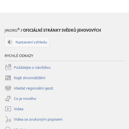
®
JW.ORG
/ OFICIÁLNÍ STRÁNKY SVĚDKŮ JEHOVOVÝCH
Nastavení vzhledu
RYCHLÉ ODKAZY
Požádejte o návštěvu
Najít shromáždění
(otevřeno
nové
Hledat regionální sjezd
(otevřeno
okno)
nové
Co je nového
okno)
Videa
Videa se zvukovým popisem