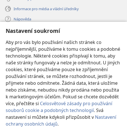
Informace pro média a vládní úředníky
Nápověda
Nastavení soukromí
Dary
(otevřeno
nové
Aby pro vás bylo používání našich stránek co
okno)
nejpříjemnější, používáme k tomu cookies a podobné
ONLINE KNIHOVNA Strážné věže
(otevřeno
technologie. Některé cookies přispívají k tomu, aby
nové
®
JW Hub
naše stránky fungovaly a nelze je odmítnout. U jiných
okno)
(otevřeno
cookies, které používáme pouze ke zpříjemnění
nové
®
JW Library
okno)
používání stránek, se můžete rozhodnout, jestli je
přijmete nebo odmítnete. Žádná data, která uložíme
Watchtower Library
nebo získáme, nebudou nikdy prodána nebo použita
k marketingovým účelům. Pokud se chcete dozvědět
více, přečtěte si
Celosvětové zásady pro používání
souborů cookie a podobných technologií
. Svá
Copyright
© 2026 Watch Tower Bible and Tract Society of Pennsylvania.
nastavení si můžete kdykoli přizpůsobit v
Nastavení
PODMÍNKY POUŽITÍ
|
OCHRANA SOUKROMÍ
|
NASTAVENÍ
ochrany osobních údajů
.