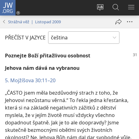
JW.ORG
Přihlásit
se
Změnit
Hledat
ZO
(otevřeno
jazyk
na
NA
Strážná věž | Listopad 2009
nové
stránek
JW.ORG
okno)
PŘEČÍST V JAZYCE
Poznejte Boží přitažlivou osobnost
Jehova nám dává na vybranou
5. Mojžíšova 30:11–20
„ČASTO jsem měla bezdůvodný strach z toho, že
Jehovovi nezůstanu věrná.“ To řekla jedna křesťanka,
která si na základě negativních zážitků z dětství
myslela, že v jejím životě musí vždycky všechno
dopadnout špatně. Jak je to ale doopravdy? Jsme
skutečně bezmocnými oběťmi svých životních
okolností? Ne. Jehova Bůh nám dal dar svobodné vůle,