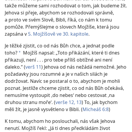
takže můžeme sami rozhodovat o tom, jak budeme žít.
Jehova si přeje, abychom se rozhodovali správně,
a proto ve svém Slově, Bibli, říká, co nám k tomu
pomůže. Přemýšlejme o slovech Mojžíše, která jsou
zapsána v
5. Mojžíšově ve 30. kapitole
.
Je těžké zjistit, co od nás Bůh chce, a jednat podle
toho?
Mojžíš napsal: „Toto přikázání, které ti dnes
*
přikazuji, není . . . pro tebe příliš obtížné ani není
daleko.“ (
verš 11
) Jehova od nás nežádá nemožné. Jeho
požadavky jsou rozumné a je v našich silách je
dodržovat. Navíc se postaral o to, abychom je mohli
poznat. Jestliže chceme zjistit, co od nás Bůh očekává,
nemusíme vystoupit ‚do nebes‘ nebo cestovat ‚na
druhou stranu moře‘. (
verše 12, 13
) To, jak bychom
měli žít, je jasně vysvětleno v Bibli. (
Micheáš 6:8
)
K tomu, abychom ho poslouchali, nás však Jehova
nenutí. Mojžíš řekl: „Já ti dnes předkládám život