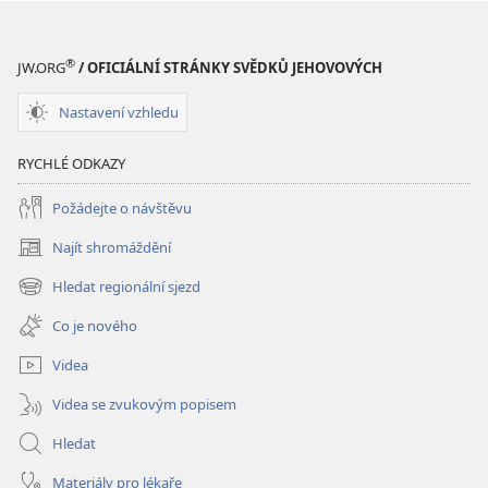
STRÁŽNÁ
VĚŽ
Listopad 2009
®
JW.ORG
/ OFICIÁLNÍ STRÁNKY SVĚDKŮ JEHOVOVÝCH
Nastavení vzhledu
RYCHLÉ ODKAZY
Požádejte o návštěvu
Najít shromáždění
(otevřeno
nové
Hledat regionální sjezd
(otevřeno
okno)
nové
Co je nového
okno)
Videa
Videa se zvukovým popisem
Hledat
Materiály pro lékaře