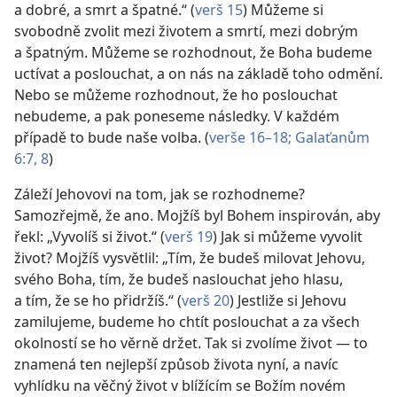
a dobré, a smrt a špatné.“ (
verš 15
) Můžeme si
svobodně zvolit mezi životem a smrtí, mezi dobrým
a špatným. Můžeme se rozhodnout, že Boha budeme
uctívat a poslouchat, a on nás na základě toho odmění.
Nebo se můžeme rozhodnout, že ho poslouchat
nebudeme, a pak poneseme následky. V každém
případě to bude naše volba. (
verše 16–18;
Galaťanům
6:7, 8
)
Záleží Jehovovi na tom, jak se rozhodneme?
Samozřejmě, že ano. Mojžíš byl Bohem inspirován, aby
řekl: „Vyvolíš si život.“ (
verš 19
) Jak si můžeme vyvolit
život? Mojžíš vysvětlil: „Tím, že budeš milovat Jehovu,
svého Boha, tím, že budeš naslouchat jeho hlasu,
a tím, že se ho přidržíš.“ (
verš 20
) Jestliže si Jehovu
zamilujeme, budeme ho chtít poslouchat a za všech
okolností se ho věrně držet. Tak si zvolíme život — to
znamená ten nejlepší způsob života nyní, a navíc
vyhlídku na věčný život v blížícím se Božím novém