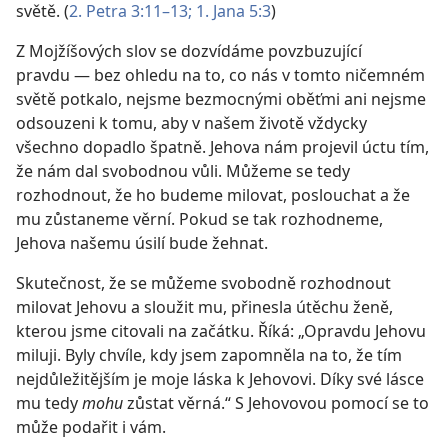
světě. (
2. Petra 3:11–13;
1. Jana 5:3
)
Z Mojžíšových slov se dozvídáme povzbuzující
pravdu — bez ohledu na to, co nás v tomto ničemném
světě potkalo, nejsme bezmocnými oběťmi ani nejsme
odsouzeni k tomu, aby v našem životě vždycky
všechno dopadlo špatně. Jehova nám projevil úctu tím,
že nám dal svobodnou vůli. Můžeme se tedy
rozhodnout, že ho budeme milovat, poslouchat a že
mu zůstaneme věrní. Pokud se tak rozhodneme,
Jehova našemu úsilí bude žehnat.
Skutečnost, že se můžeme svobodně rozhodnout
milovat Jehovu a sloužit mu, přinesla útěchu ženě,
kterou jsme citovali na začátku. Říká: „Opravdu Jehovu
miluji. Byly chvíle, kdy jsem zapomněla na to, že tím
nejdůležitějším je moje láska k Jehovovi. Díky své lásce
mu tedy
mohu
zůstat věrná.“ S Jehovovou pomocí se to
může podařit i vám.