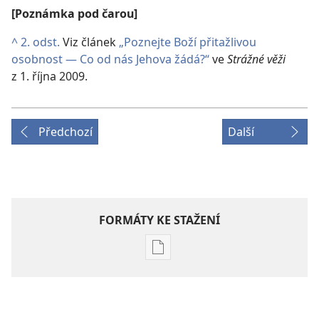
[Poznámka pod čarou]
^
2. odst.
Viz článek
„Poznejte Boží přitažlivou
osobnost — Co od nás Jehova žádá?“
ve
Strážné věži
z 1. října 2009.
Předchozí
Další
FORMÁTY KE STAŽENÍ
Formáty
poblikací
ke
stažení