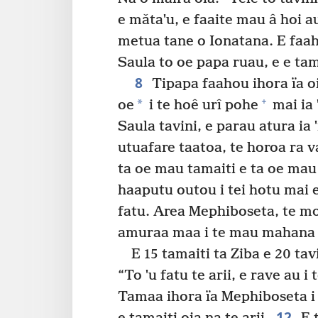
e mǎtaˈu, e faaite mau â hoi au
metua tane o Ionatana. E faah
Saula to oe papa ruau, e e ta
8
Tipapa faahou ihora ïa oia
+
*
oe
i te hoê urî pohe
mai ia 
Saula tavini, e parau atura ia 
utuafare taatoa, te horoa ra v
ta oe mau tamaiti e ta oe mau t
haaputu outou i tei hotu mai 
fatu. Area Mephiboseta, te moo
amuraa maa i te mau mahana 
E 15 tamaiti ta Ziba e 20 tav
“To ˈu fatu te arii, e rave au 
Tamaa ihora ïa Mephiboseta i
12