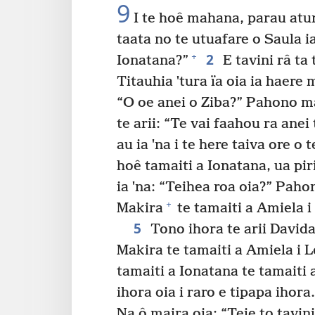
9
I te hoê mahana, parau atur
taata no te utuafare o Saula ia
2
+
Ionatana?”
E tavini râ ta 
Titauhia ˈtura ïa oia ia haere m
“O oe anei o Ziba?” Pahono mai
te arii: “Te vai faahou ra anei
au ia ˈna i te here taiva ore o
hoê tamaiti a Ionatana, ua piri
ia ˈna: “Teihea roa oia?” Pahon
+
Makira
te tamaiti a Amiela i
5
Tono ihora te arii Davida i
Makira te tamaiti a Amiela i 
tamaiti a Ionatana te tamaiti a
ihora oia i raro e tipapa ihor
Na ô maira oia: “Teie to tavini