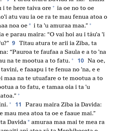
+
 i te here taiva ore
ia oe no to oe
oˈi atu vau ia oe ra te mau fenua atoa o
+
*
maa noa oe
i ta ˈu amuraa maa.”
 e parau maira: “O vai hoi au i tâuˈa ˈi
9
ˈu?”
Titau atura te arii ia Ziba, ta
ˈna: “Pauroa te faufaa a Saula e a to ˈna
10
+
au na te mootua a to fatu.
Na oe,
avini, e faaapu i te fenua no ˈna, e e
ei maa na te utuafare o te mootua a to
tua a to fatu, e tamaa oia i ta ˈu
+
atoa.”
11
+
ini.
Parau maira Ziba ia Davida:
i te mau mea atoa ta oe e faaue mai.”
*
 ta Davida
amuraa maa mai te mea ra