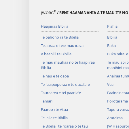
®
JW.ORG
/ RENI HAAMANAHIA A TE MAU ITE NO
Haapiiraa Bibilia
Piahia
Te pahono ra te Bibilia
Bibilia
Te auraa o teie mau irava
Buka
A haapii i te Bibilia
Buka rairai e
Te mau mauhaa no te haapiiraa
Te mau api p
Bibilia
manihini-raa
Te hau e te oaoa
Anairaa tum
Te faaipoiporaa e te utuafare
Vea
Taurearea e tei paari aˈe
Faaineineraa
Tamarii
Porotarama
Faaroo i te Atua
Tapura vaira
Te ihi e te Bibilia
Aratairaa
Te Bibilia i te roaraa o te tau
JW Haapuror