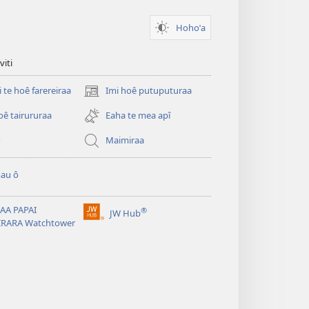
Hohoˈa
viti
i te hoê farereiraa
Imi hoê putuputuraa
(opens
new
oê tairururaa
Eaha te mea apî
window)
o
Maimiraa
au ô
AA PAPAI
®
JW Hub
(opens
IRARA Watchtower
new
window)