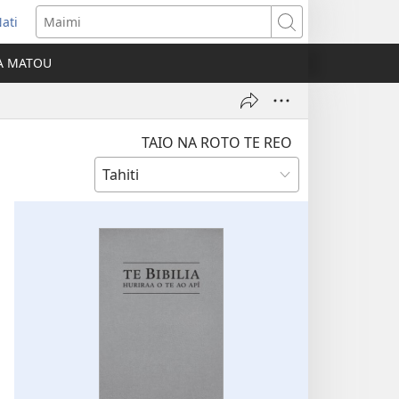
ati
opens
Maimi
ew
IA MATOU
indow)
TAIO NA ROTO TE REO