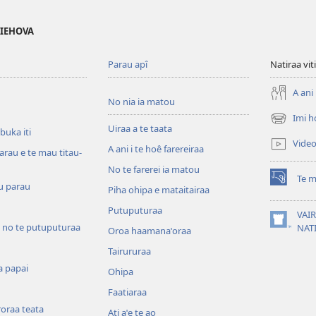
 IEHOVA
Parau apî
Natiraa viti
A ani 
No nia ia matou
Imi h
(opens
Uiraa a te taata
 buka iti
new
Vide
A ani i te hoê farereiraa
window)
arau e te mau titau-
No te farerei ia matou
Te m
(opens
u parau
Piha ohipa e mataitairaa
new
Putuputuraa
window)
VAIR
 no te putuputuraa
(opens
NAT
Oroa haamanaˈoraa
new
Tairururaa
window)
a papai
Ohipa
Faatiaraa
oraa teata
Ati aˈe te ao