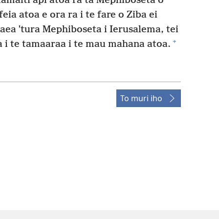
amaiti apî atoa râ ta Mephiboseta o
feia atoa e ora ra i te fare o Ziba ei
aea ˈtura Mephiboseta i Ierusalema, tei
+
ia i te tamaaraa i te mau mahana atoa.
To muri iho