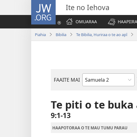
JW.ORG
Ite no Iehova
OMUARAA
HAAPIIRA
Piahia
Bibilia
Te Bibilia, Huriraa o te ao apî
FAAITE MAI
Buka
o
te
Te piti o te buk
Bibilia
9:1-13
HAAPOTORAA O TE MAU TUMU PARAU