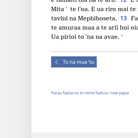
e tamaiti oia na te arii.
E t
+
Mita
te iˈoa. E ua riro mai te 
13
tavini na Mephiboseta.
Fa
te amuraa maa a te arii hoi o
+
Ua pirioi to ˈna na avae.
To na mua ˈtu
Parau faatia no te nenei faahou i teie papai