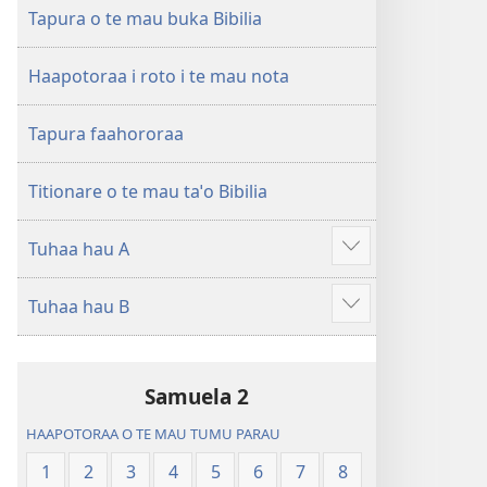
ao
Huriraa
Tapura o te mau buka Bibilia
apî
o
te
Haapotoraa i roto i te mau nota
ao
apî
Tapura faahororaa
Titionare o te mau taˈo Bibilia
Tuhaa hau A
Hi
ˈo
Tuhaa hau B
hau
Hi
atu
ˈo
â
hau
Samuela 2
atu
â
HAAPOTORAA O TE MAU TUMU PARAU
1
2
3
4
5
6
7
8