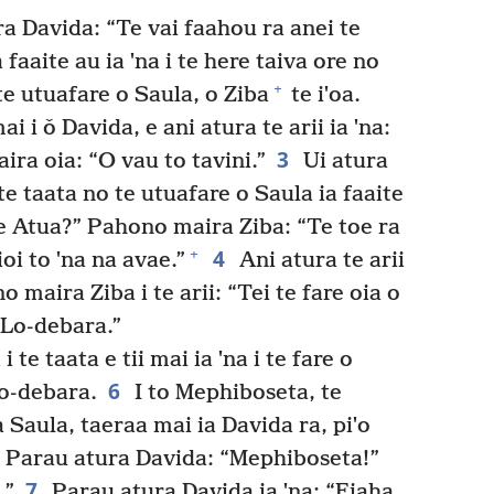
a Davida: “Te vai faahou ra anei te
 faaite au ia ˈna i te here taiva ore no
+
te utuafare o Saula, o Ziba
te iˈoa.
ai i ǒ Davida, e ani atura te arii ia ˈna:
3
ra oia: “O vau to tavini.”
Ui atura
 te taata no te utuafare o Saula ia faaite
 te Atua?” Pahono maira Ziba: “Te toe ra
4
+
oi to ˈna na avae.”
Ani atura te arii
o maira Ziba i te arii: “Tei te fare oia o
 Lo-debara.”
 te taata e tii mai ia ˈna i te fare o
6
Lo-debara.
I to Mephiboseta, te
 Saula, taeraa mai ia Davida ra, piˈo
a. Parau atura Davida: “Mephiboseta!”
7
.”
Parau atura Davida ia ˈna: “Eiaha