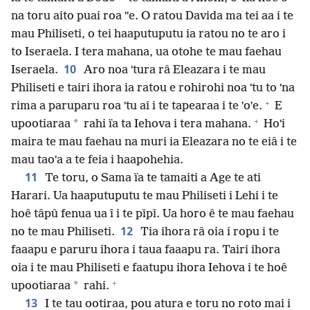
na toru aito puai roa ˈˈe. O ratou Davida ma tei aa i te
mau Philiseti, o tei haaputuputu ia ratou no te aro i
to Iseraela. I tera mahana, ua otohe te mau faehau
10
Iseraela.
Aro noa ˈtura râ Eleazara i te mau
Philiseti e tairi ihora ia ratou e rohirohi noa ˈtu to ˈna
+
rima a paruparu roa ˈtu ai i te tapearaa i te ˈoˈe.
E
+
*
upootiaraa
rahi ïa ta Iehova i tera mahana.
Hoˈi
maira te mau faehau na muri ia Eleazara no te eiâ i te
mau taoˈa a te feia i haapohehia.
11
Te toru, o Sama ïa te tamaiti a Age te ati
Harari. Ua haaputuputu te mau Philiseti i Lehi i te
hoê tâpû fenua ua î i te pǐpǐ. Ua horo ê te mau faehau
12
no te mau Philiseti.
Tia ihora râ oia i ropu i te
faaapu e paruru ihora i taua faaapu ra. Tairi ihora
oia i te mau Philiseti e faatupu ihora Iehova i te hoê
+
*
upootiaraa
rahi.
13
I te tau ootiraa, pou atura e toru no roto mai i