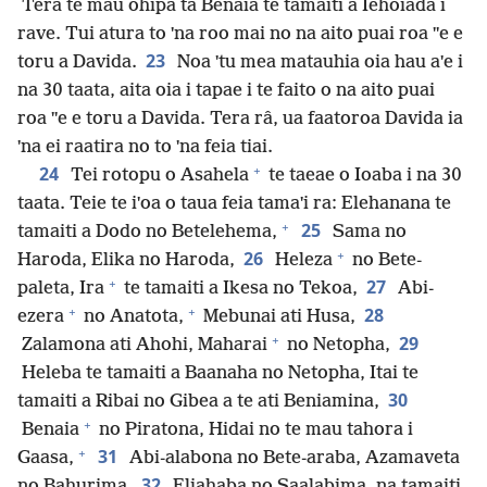
Tera te mau ohipa ta Benaia te tamaiti a Iehoiada i
rave. Tui atura to ˈna roo mai no na aito puai roa ˈˈe e
23
toru a Davida.
Noa ˈtu mea matauhia oia hau aˈe i
na 30 taata, aita oia i tapae i te faito o na aito puai
roa ˈˈe e toru a Davida. Tera râ, ua faatoroa Davida ia
ˈna ei raatira no to ˈna feia tiai.
+
24
Tei rotopu o Asahela
te taeae o Ioaba i na 30
taata. Teie te iˈoa o taua feia tamaˈi ra: Elehanana te
+
25
tamaiti a Dodo no Betelehema,
Sama no
+
26
Haroda, Elika no Haroda,
Heleza
no Bete-
+
27
paleta, Ira
te tamaiti a Ikesa no Tekoa,
Abi-
+
+
28
ezera
no Anatota,
Mebunai ati Husa,
+
29
Zalamona ati Ahohi, Maharai
no Netopha,
Heleba te tamaiti a Baanaha no Netopha, Itai te
30
tamaiti a Ribai no Gibea a te ati Beniamina,
+
Benaia
no Piratona, Hidai no te mau tahora i
+
31
Gaasa,
Abi-alabona no Bete-araba, Azamaveta
32
no Bahurima,
Eliahaba no Saalabima, na tamaiti