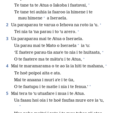
+
Te tane ta te Atua o Iakoba i faatavai,
Te tane tei auhia ia faaroo ia himene i te
+
mau himene
a Iseraela.
+
2
Ua paraparau te varua o Iehova na roto ia ˈu.
+
Tei nia ta ˈna parau i to ˈu arero.
3
Ua paraparau mai te Atua o Iseraela.
+
Ua parau mai te Mato o Iseraela
ia ˈu:
+
‘E faatere parau-tia anaˈe to nia i te huitaata,
+
O te faatere ma te mǎtaˈu i te Atua,
+
4
Mai te maramarama o te ao ïa ia hiti te mahana,
Te hoê poipoi aita e ata.
Mai te anaana i muri aˈe i te ûa,
+
O te faatupu i te matie i nia i te fenua.’
5
Mai tera to ˈu utuafare i mua i te Atua.
Ua faaau hoi oia i te hoê faufaa mure ore ia ˈu,
+