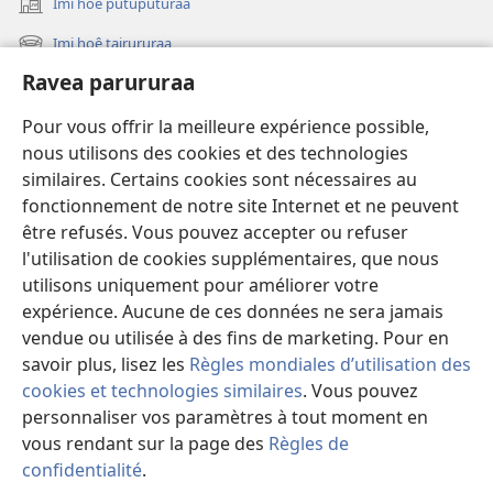
Imi hoê putuputuraa
(opens
new
Imi hoê tairururaa
(opens
window)
new
Ravea parururaa
Eaha te mea apî
window)
Video
Pour vous offrir la meilleure expérience possible,
nous utilisons des cookies et des technologies
Maimiraa
similaires. Certains cookies sont nécessaires au
fonctionnement de notre site Internet et ne peuvent
Te mau ô
(opens
être refusés. Vous pouvez accepter ou refuser
new
l'utilisation de cookies supplémentaires, que nous
window)
VAIRAA PAPAI NATIRARA Watchtower
utilisons uniquement pour améliorer votre
(opens
expérience. Aucune de ces données ne sera jamais
new
®
JW Hub
window)
vendue ou utilisée à des fins de marketing. Pour en
(opens
new
savoir plus, lisez les
Règles mondiales d’utilisation des
window)
cookies et technologies similaires
. Vous pouvez
personnaliser vos paramètres à tout moment en
Copyright
© 2026 Watch Tower Bible and Tract Society of Pennsylvania.
vous rendant sur la page des
Règles de
PARAU NO TE FAAOHIPARAA
|
EITA E PUHARAHIA
|
RAVEA
confidentialité
.
Fa
PARURURAA