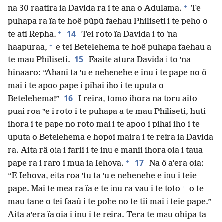
+
na 30 raatira ia Davida ra i te ana o Adulama.
Te
puhapa ra ïa te hoê pǔpǔ faehau Philiseti i te peho o
+
14
te ati Repha.
Tei roto ïa Davida i to ˈna
+
haapuraa,
e tei Betelehema te hoê puhapa faehau a
15
te mau Philiseti.
Faaite atura Davida i to ˈna
hinaaro: “Ahani ta ˈu e nehenehe e inu i te pape no ǒ
mai i te apoo pape i pihai iho i te uputa o
16
Betelehema!”
I reira, tomo ihora na toru aito
puai roa ˈˈe i roto i te puhapa a te mau Philiseti, huti
ihora i te pape no roto mai i te apoo i pihai iho i te
uputa o Betelehema e hopoi maira i te reira ia Davida
ra. Aita râ oia i farii i te inu e manii ihora oia i taua
+
17
pape ra i raro i mua ia Iehova.
Na ô aˈera oia:
“E Iehova, eita roa ˈtu ta ˈu e nehenehe e inu i teie
+
pape. Mai te mea ra ïa e te inu ra vau i te toto
o te
mau tane o tei faaû i te pohe no te tii mai i teie pape.”
Aita aˈera ïa oia i inu i te reira. Tera te mau ohipa ta