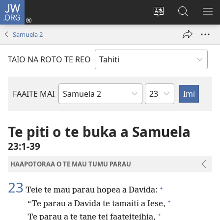
JW.ORG
Nati
(opens
Taui
Maimiraa
FAA
new
i
i
MA
Samuela 2
window)
te
nia
TE
reo
JW.ORG
TA
TAIO NA ROTO TE REO
o
AR
te
reni
Pene
FAAITE MAI
Buka
o
te
Te piti o te buka a Samuela
Bibilia
23:1-39
HAAPOTORAA O TE MAU TUMU PARAU
23
+
Teie te mau parau hopea a Davida:
+
“Te parau a Davida te tamaiti a Iese,
+
Te parau a te tane tei faateiteihia,