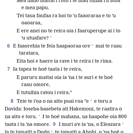
Mea naho maitai i roto i te mau tuhaa rii atoa
e mea papu.
Tei taua faufaa ra hoi to ˈu faaoraraa e to ˈu
oaoaraa,
E ere anei no te reira oia i faaruperupe ai i to
+
ˈu utuafare?
+
6
E faaorehia te feia haapaoraa ore
mai te raau
taratara,
Eita hoi e haere ia rave i te reira i te rima.
7
Ia tapea te hoê taata i te reira,
E paruru maitai oia ia ˈna i te auri e te hoê
raau omore,
E tutuihia ratou i reira.”
+
8
Teie te iˈoa o na aito puai roa ˈˈe
e toru a
Davida: Ioseba-basebeta ati Hakemoni, te raatira o
+
na aito e toru.
I te hoê mahana, ua haapohe oia 800
+
9
taata i ta ˈna omore.
I muri aˈe ia ˈna, o Eleazara
+
ïa te tamaiti a Dodo
te tamaiti a Ahohi, o ˈna hoê o