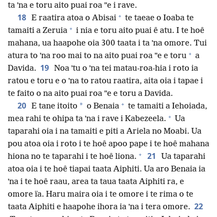
ta ˈna e toru aito puai roa ˈˈe i rave.
+
18
E raatira atoa o Abisai
te taeae o Ioaba te
+
tamaiti a Zeruia
i nia e toru aito puai ê atu. I te hoê
mahana, ua haapohe oia 300 taata i ta ˈna omore. Tui
+
atura to ˈna roo mai to na aito puai roa ˈˈe e toru
a
19
Davida.
Noa ˈtu o ˈna tei matau-roa-hia i roto ia
ratou e toru e o ˈna to ratou raatira, aita oia i tapae i
te faito o na aito puai roa ˈˈe e toru a Davida.
+
20
*
E tane itoito
o Benaia
te tamaiti a Iehoiada,
+
mea rahi te ohipa ta ˈna i rave i Kabezeela.
Ua
taparahi oia i na tamaiti e piti a Ariela no Moabi. Ua
pou atoa oia i roto i te hoê apoo pape i te hoê mahana
+
21
hiona no te taparahi i te hoê liona.
Ua taparahi
atoa oia i te hoê tiapai taata Aiphiti. Ua aro Benaia ia
ˈna i te hoê raau, area ta taua taata Aiphiti ra, e
omore ïa. Haru maira oia i te omore i te rima o te
22
taata Aiphiti e haapohe ihora ia ˈna i tera omore.