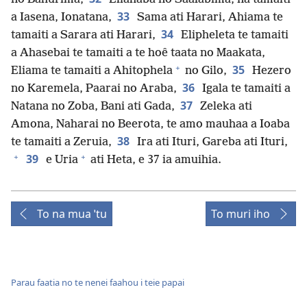
33
a Iasena, Ionatana,
Sama ati Harari, Ahiama te
34
tamaiti a Sarara ati Harari,
Elipheleta te tamaiti
a Ahasebai te tamaiti a te hoê taata no Maakata,
+
35
Eliama te tamaiti a Ahitophela
no Gilo,
Hezero
36
no Karemela, Paarai no Araba,
Igala te tamaiti a
37
Natana no Zoba, Bani ati Gada,
Zeleka ati
Amona, Naharai no Beerota, te amo mauhaa a Ioaba
38
te tamaiti a Zeruia,
Ira ati Ituri, Gareba ati Ituri,
+
+
39
e Uria
ati Heta, e 37 ia amuihia.
To na mua ˈtu
To muri iho
Parau faatia no te nenei faahou i teie papai