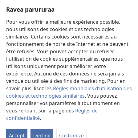
(opens
window)
new
Ravea parururaa
Eaha te mea apî
window)
Video
Pour vous offrir la meilleure expérience possible,
nous utilisons des cookies et des technologies
Maimiraa
similaires. Certains cookies sont nécessaires au
fonctionnement de notre site Internet et ne peuvent
Te mau ô
(opens
être refusés. Vous pouvez accepter ou refuser
new
l'utilisation de cookies supplémentaires, que nous
window)
VAIRAA PAPAI NATIRARA Watchtower
utilisons uniquement pour améliorer votre
(opens
expérience. Aucune de ces données ne sera jamais
new
®
JW Hub
window)
vendue ou utilisée à des fins de marketing. Pour en
(opens
new
savoir plus, lisez les
Règles mondiales d’utilisation des
window)
cookies et technologies similaires
. Vous pouvez
personnaliser vos paramètres à tout moment en
vous rendant sur la page des
Règles de
Copyright
© 2026 Watch Tower Bible and Tract Society of Pennsylvania.
PARAU NO TE FAAOHIPARAA
|
EITA E PUHARAHIA
|
RAVEA
confidentialité
.
Fa
PARURURAA
i
Accept
Decline
Customize
te