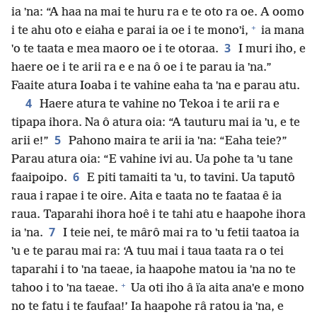
ia ˈna: “A haa na mai te huru ra e te oto ra oe. A oomo
+
i te ahu oto e eiaha e parai ia oe i te monoˈi,
ia mana
3
ˈo te taata e mea maoro oe i te otoraa.
I muri iho, e
haere oe i te arii ra e e na ô oe i te parau ia ˈna.”
Faaite atura Ioaba i te vahine eaha ta ˈna e parau atu.
4
Haere atura te vahine no Tekoa i te arii ra e
tipapa ihora. Na ô atura oia: “A tauturu mai ia ˈu, e te
5
arii e!”
Pahono maira te arii ia ˈna: “Eaha teie?”
Parau atura oia: “E vahine ivi au. Ua pohe ta ˈu tane
6
faaipoipo.
E piti tamaiti ta ˈu, to tavini. Ua taputô
raua i rapae i te oire. Aita e taata no te faataa ê ia
raua. Taparahi ihora hoê i te tahi atu e haapohe ihora
7
ia ˈna.
I teie nei, te mârô mai ra to ˈu fetii taatoa ia
ˈu e te parau mai ra: ‘A tuu mai i taua taata ra o tei
taparahi i to ˈna taeae, ia haapohe matou ia ˈna no te
+
tahoo i to ˈna taeae.
Ua oti iho â ïa aita anaˈe e mono
no te fatu i te faufaa!’ Ia haapohe râ ratou ia ˈna, e