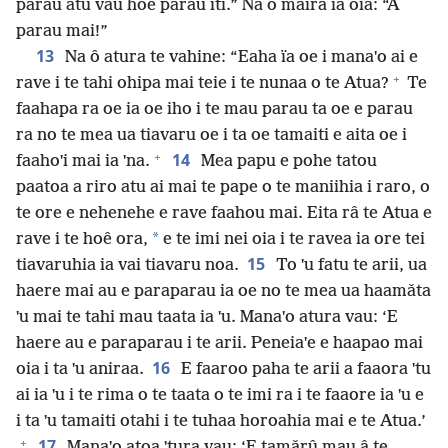
parau atu vau hoê parau iti.” Na ô maira ïa oia: “A
parau mai!”
13
Na ô atura te vahine: “Eaha ïa oe i manaˈo ai e
+
rave i te tahi ohipa mai teie i te nunaa o te Atua?
Te
faahapa ra oe ia oe iho i te mau parau ta oe e parau
ra no te mea ua tiavaru oe i ta oe tamaiti e aita oe i
+
14
faahoˈi mai ia ˈna.
Mea papu e pohe tatou
paatoa a riro atu ai mai te pape o te maniihia i raro, o
te ore e nehenehe e rave faahou mai. Eita râ te Atua e
*
rave i te hoê ora,
e te imi nei oia i te ravea ia ore tei
15
tiavaruhia ia vai tiavaru noa.
To ˈu fatu te arii, ua
haere mai au e paraparau ia oe no te mea ua haamǎta
ˈu mai te tahi mau taata ia ˈu. Manaˈo atura vau: ‘E
haere au e paraparau i te arii. Peneiaˈe e haapao mai
16
oia i ta ˈu aniraa.
E faaroo paha te arii a faaora ˈtu
ai ia ˈu i te rima o te taata o te imi ra i te faaore ia ˈu e
i ta ˈu tamaiti otahi i te tuhaa horoahia mai e te Atua.’
+
17
Manaˈo atoa ˈtura vau: ‘E tamǎrû mau â te