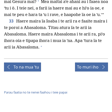
+
mai Gesura mai?
Mea maitai aˈe ahani au i faaea noa
ˈtu i ǒ. I teie nei, a farii ia haere mai au e hiˈo ia oe, e
mai te peu e hara ta ˈu i rave, e haapohe ïa oe ia ˈu.’”
33
Haere maira ïa Ioaba i te arii ra e faaite maira i
te poroi a Abasaloma. Titau atura ïa te arii ia
Abasaloma. Haere maira Abasaloma i te arii ra, piˈo
ihora oia e tipapa ihora i mua ia ˈna. Apa ˈtura ïa te
+
arii ia Abasaloma.
To na mua ˈtu
To muri iho
Parau faatia no te nenei faahou i teie papai