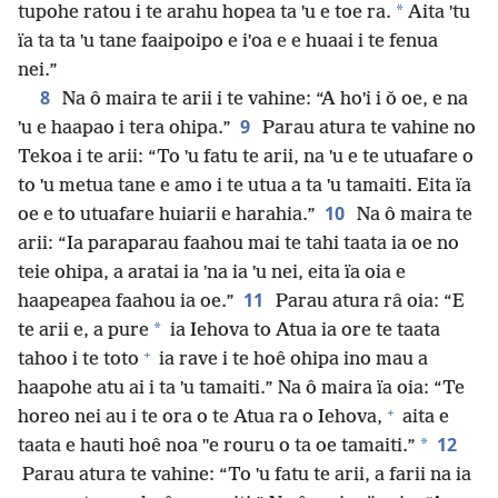
*
tupohe ratou i te arahu hopea ta ˈu e toe ra.
Aita ˈtu
ïa ta ta ˈu tane faaipoipo e iˈoa e e huaai i te fenua
nei.”
8
Na ô maira te arii i te vahine: “A hoˈi i ǒ oe, e na
9
ˈu e haapao i tera ohipa.”
Parau atura te vahine no
Tekoa i te arii: “To ˈu fatu te arii, na ˈu e te utuafare o
to ˈu metua tane e amo i te utua a ta ˈu tamaiti. Eita ïa
10
oe e to utuafare huiarii e harahia.”
Na ô maira te
arii: “Ia paraparau faahou mai te tahi taata ia oe no
teie ohipa, a aratai ia ˈna ia ˈu nei, eita ïa oia e
11
haapeapea faahou ia oe.”
Parau atura râ oia: “E
*
te arii e, a pure
ia Iehova to Atua ia ore te taata
+
tahoo i te toto
ia rave i te hoê ohipa ino mau a
haapohe atu ai i ta ˈu tamaiti.” Na ô maira ïa oia: “Te
+
horeo nei au i te ora o te Atua ra o Iehova,
aita e
12
*
taata e hauti hoê noa ˈˈe rouru o ta oe tamaiti.”
Parau atura te vahine: “To ˈu fatu te arii, a farii na ia