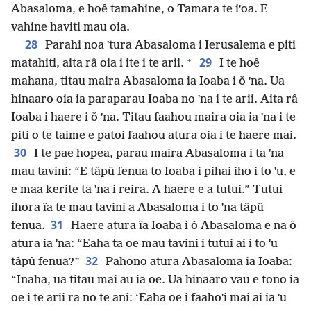
Abasaloma, e hoê tamahine, o Tamara te iˈoa. E
vahine haviti mau oia.
28
Parahi noa ˈtura Abasaloma i Ierusalema e piti
+
29
matahiti, aita râ oia i ite i te arii.
I te hoê
mahana, titau maira Abasaloma ia Ioaba i ǒ ˈna. Ua
hinaaro oia ia paraparau Ioaba no ˈna i te arii. Aita râ
Ioaba i haere i ǒ ˈna. Titau faahou maira oia ia ˈna i te
piti o te taime e patoi faahou atura oia i te haere mai.
30
I te pae hopea, parau maira Abasaloma i ta ˈna
mau tavini: “E tâpû fenua to Ioaba i pihai iho i to ˈu, e
e maa kerite ta ˈna i reira. A haere e a tutui.” Tutui
ihora ïa te mau tavini a Abasaloma i to ˈna tâpû
31
fenua.
Haere atura ïa Ioaba i ǒ Abasaloma e na ô
atura ia ˈna: “Eaha ta oe mau tavini i tutui ai i to ˈu
32
tâpû fenua?”
Pahono atura Abasaloma ia Ioaba:
“Inaha, ua titau mai au ia oe. Ua hinaaro vau e tono ia
oe i te arii ra no te ani: ‘Eaha oe i faahoˈi mai ai ia ˈu