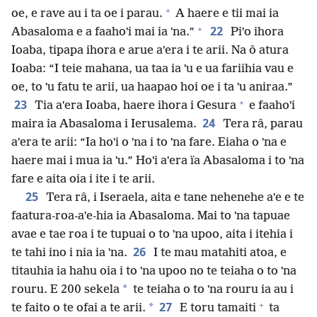
+
oe, e rave au i ta oe i parau.
A haere e tii mai ia
+
22
Abasaloma e a faahoˈi mai ia ˈna.”
Piˈo ihora
Ioaba, tipapa ihora e arue aˈera i te arii. Na ô atura
Ioaba: “I teie mahana, ua taa ia ˈu e ua fariihia vau e
oe, to ˈu fatu te arii, ua haapao hoi oe i ta ˈu aniraa.”
+
23
Tia aˈera Ioaba, haere ihora i Gesura
e faahoˈi
24
maira ia Abasaloma i Ierusalema.
Tera râ, parau
aˈera te arii: “Ia hoˈi o ˈna i to ˈna fare. Eiaha o ˈna e
haere mai i mua ia ˈu.” Hoˈi aˈera ïa Abasaloma i to ˈna
fare e aita oia i ite i te arii.
25
Tera râ, i Iseraela, aita e tane nehenehe aˈe e te
faatura-roa-aˈe-hia ia Abasaloma. Mai to ˈna tapuae
avae e tae roa i te tupuai o to ˈna upoo, aita i itehia i
26
te tahi ino i nia ia ˈna.
I te mau matahiti atoa, e
titauhia ia hahu oia i to ˈna upoo no te teiaha o to ˈna
*
rouru. E 200 sekela
te teiaha o to ˈna rouru ia au i
+
27
*
te faito o te ofai a te arii.
E toru tamaiti
ta