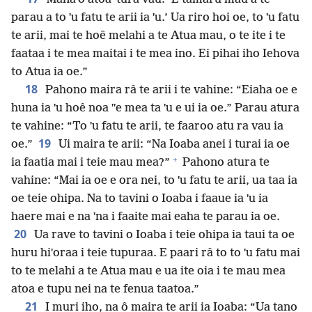
parau a to ˈu fatu te arii ia ˈu.’ Ua riro hoi oe, to ˈu fatu
te arii, mai te hoê melahi a te Atua mau, o te ite i te
faataa i te mea maitai i te mea ino. Ei pihai iho Iehova
to Atua ia oe.”
18
Pahono maira râ te arii i te vahine: “Eiaha oe e
huna ia ˈu hoê noa ˈˈe mea ta ˈu e ui ia oe.” Parau atura
te vahine: “To ˈu fatu te arii, te faaroo atu ra vau ia
19
oe.”
Ui maira te arii: “Na Ioaba anei i turai ia oe
+
ia faatia mai i teie mau mea?”
Pahono atura te
vahine: “Mai ia oe e ora nei, to ˈu fatu te arii, ua taa ia
oe teie ohipa. Na to tavini o Ioaba i faaue ia ˈu ia
haere mai e na ˈna i faaite mai eaha te parau ia oe.
20
Ua rave to tavini o Ioaba i teie ohipa ia taui ta oe
huru hiˈoraa i teie tupuraa. E paari râ to to ˈu fatu mai
to te melahi a te Atua mau e ua ite oia i te mau mea
atoa e tupu nei na te fenua taatoa.”
21
I muri iho, na ô maira te arii ia Ioaba: “Ua tano