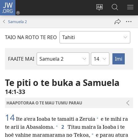
JW.ORG
Nati
(opens
Taui
Maimiraa
FAA
new
i
i
MA
Samuela 2
window)
te
nia
TE
reo
JW.ORG
TA
TAIO NA ROTO TE REO
o
AR
te
reni
Pene
FAAITE MAI
Buka
o
te
Te piti o te buka a Samuela
Bibilia
14:1-33
HAAPOTORAA O TE MAU TUMU PARAU
14
+
Ite aˈera Ioaba te tamaiti a Zeruia
e te mihi ra
+
2
te arii ia Abasaloma.
Titau maira ïa Ioaba i te
+
hoê vahine maramarama no Tekoa,
e parau atura