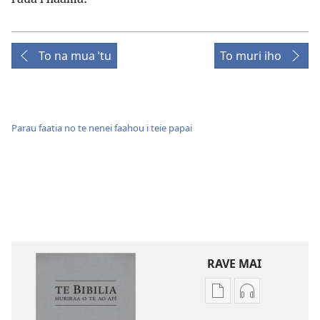
To na mua ˈtu
To muri iho
Parau faatia no te nenei faahou i teie papai
RAVE MAI
No
No
te
te