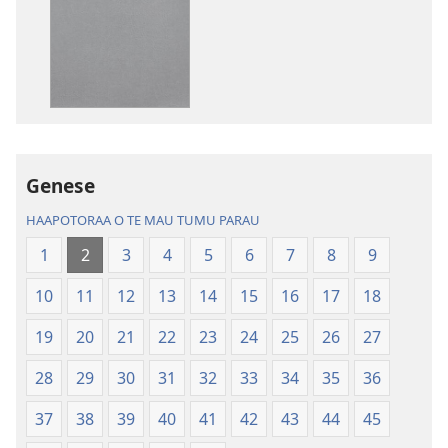
rave
rave
mai
mai
i
i
te
te
mau
mau
papai
haruharuraa
Te
mea
Genese
Bibilia,
faaroo
Huriraa
noa
HAAPOTORAA O TE MAU TUMU PARAU
o
Te
1
2
3
4
5
6
7
8
9
te
Bibilia,
ao
Huriraa
10
11
12
13
14
15
16
17
18
apî
o
te
19
20
21
22
23
24
25
26
27
ao
28
29
30
31
32
33
34
35
36
apî
37
38
39
40
41
42
43
44
45