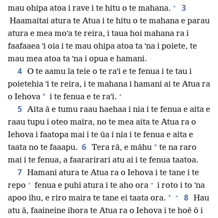
+
3
mau ohipa atoa i rave i te hitu o te mahana.
Haamaitai atura te Atua i te hitu o te mahana e parau
atura e mea moˈa te reira, i taua hoi mahana ra i
faafaaea ˈi oia i te mau ohipa atoa ta ˈna i poiete, te
mau mea atoa ta ˈna i opua e hamani.
4
O te aamu ïa teie o te raˈi e te fenua i te tau i
poietehia ˈi te reira, i te mahana i hamani ai te Atua ra
+
*
o Iehova
i te fenua e te raˈi.
5
Aita â e tumu raau haehaa i nia i te fenua e aita e
raau tupu i oteo maira, no te mea aita te Atua ra o
Iehova i faatopa mai i te ûa i nia i te fenua e aita e
6
*
taata no te faaapu.
Tera râ, e mâhu
te na raro
mai i te fenua, a faararirari atu ai i te fenua taatoa.
7
Hamani atura te Atua ra o Iehova i te tane i te
+
+
repo
fenua e puhi atura i te aho ora
i roto i to ˈna
+
8
*
apoo ihu, e riro maira te tane ei taata ora.
Hau
atu â, faaineine ihora te Atua ra o Iehova i te hoê ô i