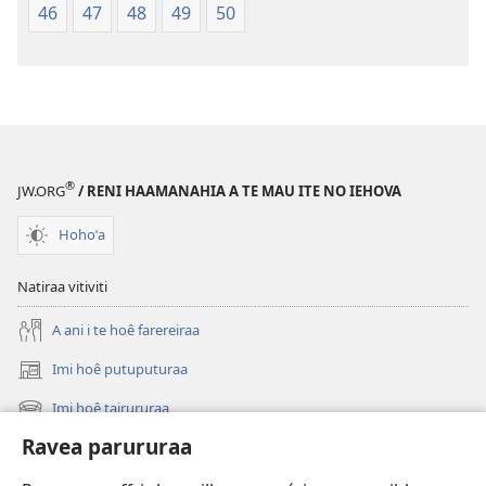
46
47
48
49
50
®
JW.ORG
/ RENI HAAMANAHIA A TE MAU ITE NO IEHOVA
Hohoˈa
Natiraa vitiviti
A ani i te hoê farereiraa
Imi hoê putuputuraa
(opens
new
Imi hoê tairururaa
(opens
window)
new
Ravea parururaa
Eaha te mea apî
window)