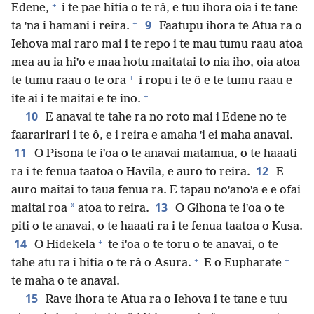
+
Edene,
i te pae hitia o te râ, e tuu ihora oia i te tane
+
9
ta ˈna i hamani i reira.
Faatupu ihora te Atua ra o
Iehova mai raro mai i te repo i te mau tumu raau atoa
mea au ia hiˈo e maa hotu maitatai to nia iho, oia atoa
+
te tumu raau o te ora
i ropu i te ô e te tumu raau e
+
ite ai i te maitai e te ino.
10
E anavai te tahe ra no roto mai i Edene no te
faararirari i te ô, e i reira e amaha ˈi ei maha anavai.
11
O Pisona te iˈoa o te anavai matamua, o te haaati
12
ra i te fenua taatoa o Havila, e auro to reira.
E
auro maitai to taua fenua ra. E tapau noˈanoˈa e e ofai
13
*
maitai roa
atoa to reira.
O Gihona te iˈoa o te
piti o te anavai, o te haaati ra i te fenua taatoa o Kusa.
+
14
O Hidekela
te iˈoa o te toru o te anavai, o te
+
+
tahe atu ra i hitia o te râ o Asura.
E o Eupharate
te maha o te anavai.
15
Rave ihora te Atua ra o Iehova i te tane e tuu