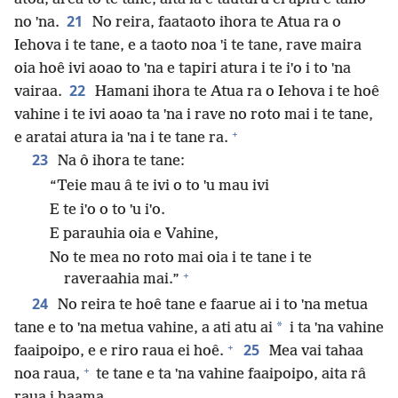
21
no ˈna.
No reira, faataoto ihora te Atua ra o
Iehova i te tane, e a taoto noa ˈi te tane, rave maira
oia hoê ivi aoao to ˈna e tapiri atura i te iˈo i to ˈna
22
vairaa.
Hamani ihora te Atua ra o Iehova i te hoê
vahine i te ivi aoao ta ˈna i rave no roto mai i te tane,
+
e aratai atura ia ˈna i te tane ra.
23
Na ô ihora te tane:
“Teie mau â te ivi o to ˈu mau ivi
E te iˈo o to ˈu iˈo.
E parauhia oia e Vahine,
No te mea no roto mai oia i te tane i te
+
raveraahia mai.”
24
No reira te hoê tane e faarue ai i to ˈna metua
*
tane e to ˈna metua vahine, a ati atu ai
i ta ˈna vahine
+
25
faaipoipo, e e riro raua ei hoê.
Mea vai tahaa
+
noa raua,
te tane e ta ˈna vahine faaipoipo, aita râ
raua i haama.