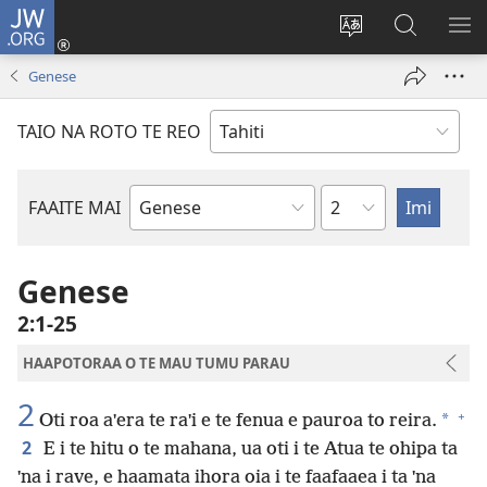
JW.ORG
Nati
(opens
Taui
Maimiraa
FAA
new
i
i
MA
Genese
window)
te
nia
TE
reo
JW.ORG
TA
TAIO NA ROTO TE REO
o
AR
te
reni
Pene
FAAITE MAI
Buka
o
te
Genese
Bibilia
2:1-25
HAAPOTORAA O TE MAU TUMU PARAU
2
+
*
Oti roa aˈera te raˈi e te fenua e pauroa to reira.
2
E i te hitu o te mahana, ua oti i te Atua te ohipa ta
ˈna i rave, e haamata ihora oia i te faafaaea i ta ˈna