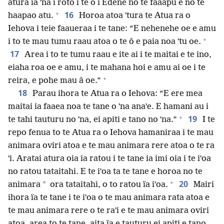
atura ia ˈna i roto i te ô i Edene no te faaapu e no te
+
16
haapao atu.
Horoa atoa ˈtura te Atua ra o
Iehova i teie faaueraa i te tane: “E nehenehe oe e amu
+
i to te mau tumu raau atoa o te ô e paia noa ˈtu oe.
17
Area i to te tumu raau e ite ai i te maitai e te ino,
eiaha roa oe e amu, i te mahana hoi e amu ai oe i te
+
reira, e pohe mau â oe.”
18
Parau ihora te Atua ra o Iehova: “E ere mea
maitai ia faaea noa te tane o ˈna anaˈe. E hamani au i
+
19
te tahi tauturu no ˈna, ei apiti e tano no ˈna.”
I te
repo fenua to te Atua ra o Iehova hamaniraa i te mau
animara oviri atoa e te mau animara rere atoa o te ra
ˈi. Aratai atura oia ia ratou i te tane ia imi oia i te iˈoa
no ratou tataitahi. E te iˈoa ta te tane e horoa no te
+
20
*
animara
ora tataitahi, o to ratou ïa iˈoa.
Mairi
ihora ïa te tane i te iˈoa o te mau animara rata atoa e
te mau animara rere o te raˈi e te mau animara oviri
atoa, area to te tane, aita ïa e tauturu ei apiti e tano