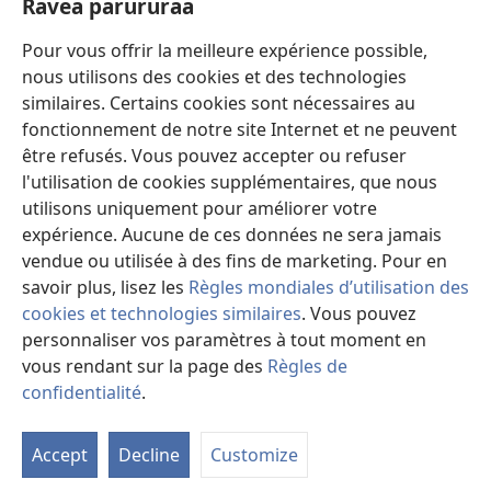
Ravea parururaa
Eaha te mea apî
window)
Video
Pour vous offrir la meilleure expérience possible,
nous utilisons des cookies et des technologies
Maimiraa
similaires. Certains cookies sont nécessaires au
fonctionnement de notre site Internet et ne peuvent
Te mau ô
(opens
être refusés. Vous pouvez accepter ou refuser
new
l'utilisation de cookies supplémentaires, que nous
window)
VAIRAA PAPAI NATIRARA Watchtower
utilisons uniquement pour améliorer votre
(opens
expérience. Aucune de ces données ne sera jamais
new
®
JW Hub
window)
vendue ou utilisée à des fins de marketing. Pour en
(opens
new
savoir plus, lisez les
Règles mondiales d’utilisation des
window)
cookies et technologies similaires
. Vous pouvez
personnaliser vos paramètres à tout moment en
vous rendant sur la page des
Règles de
Copyright
© 2026 Watch Tower Bible and Tract Society of Pennsylvania.
PARAU NO TE FAAOHIPARAA
|
EITA E PUHARAHIA
|
RAVEA
confidentialité
.
Fa
PARURURAA
i
Accept
Decline
Customize
te
ta