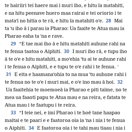
te hairiiri tei haere mai i muri iho, e hitu ïa matahiti,
e na hitu peenave huero maa rairai e tei oriorio i te
28
mataˈi no hitia o te râ, e hitu ïa matahiti oˈe.
Mai
ta ˈu iho â i parau ia Pharao: Ua faaite te Atua mau ia
Pharao eaha ta ˈna e rave.
29
“E tae mai iho â e hitu matahiti auhune rahi na
30
te fenua taatoa o Aiphiti.
I muri iho râ, e tupu iho
â te oˈe e hitu matahiti, a moˈehia ˈtu ai te auhune rahi
+
i te fenua o Aiphiti, e e tupu te oˈe rahi i te fenua.
31
E eita e haamanaˈohia to na mua ˈtu auhune rahi i
32
te fenua no te oˈe i muri mai, e oˈe ino mau â hoi.
Ua faaitehia te moemoeâ ia Pharao e piti taime, no te
mea ua faaoti papu te Atua mau e na reira, e fatata te
Atua mau i te faatupu i te reira.
33
“I teie nei, e imi Pharao i te hoê tane haapao
maitai e te paari e e faatoroa oia ia ˈna i nia i te fenua
34
o Aiphiti.
E faatoroa oia i te tahi mau tiaau i nia i