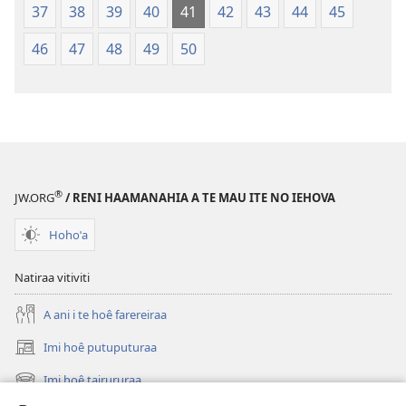
37
38
39
40
41
42
43
44
45
46
47
48
49
50
®
JW.ORG
/ RENI HAAMANAHIA A TE MAU ITE NO IEHOVA
Hohoˈa
Natiraa vitiviti
A ani i te hoê farereiraa
Imi hoê putuputuraa
(opens
new
Imi hoê tairururaa
(opens
window)
new