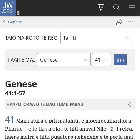
JW.ORG
Nati
(opens
Taui
Maimiraa
FAA
new
i
i
MA
Genese
window)
te
nia
TE
reo
JW.ORG
TA
TAIO NA ROTO TE REO
o
AR
te
reni
Pene
FAAITE MAI
Buka
o
te
Genese
Bibilia
41:1-57
HAAPOTORAA O TE MAU TUMU PARAU
41
Mairi atura e piti matahiti, e moemoeâhia ihora
+
2
Pharao
e te tia ra oia i te hiti anavai Nile.
I reira,
haere maira e hitu puaatoro nehenehe e te poria mai