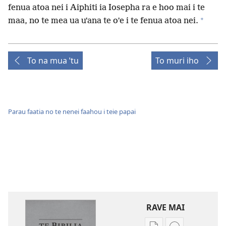
fenua atoa nei i Aiphiti ia Iosepha ra e hoo mai i te
+
maa, no te mea ua uˈana te oˈe i te fenua atoa nei.
To na mua ˈtu
To muri iho
Parau faatia no te nenei faahou i teie papai
RAVE MAI