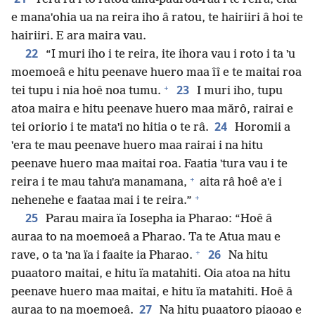
e manaˈohia ua na reira iho â ratou, te hairiiri â hoi te
hairiiri. E ara maira vau.
22
“I muri iho i te reira, ite ihora vau i roto i ta ˈu
moemoeâ e hitu peenave huero maa îî e te maitai roa
+
23
tei tupu i nia hoê noa tumu.
I muri iho, tupu
atoa maira e hitu peenave huero maa mǎrô, rairai e
24
tei oriorio i te mataˈi no hitia o te râ.
Horomii a
ˈera te mau peenave huero maa rairai i na hitu
peenave huero maa maitai roa. Faatia ˈtura vau i te
+
reira i te mau tahuˈa manamana,
aita râ hoê aˈe i
+
nehenehe e faataa mai i te reira.”
25
Parau maira ïa Iosepha ia Pharao: “Hoê â
auraa to na moemoeâ a Pharao. Ta te Atua mau e
+
26
rave, o ta ˈna ïa i faaite ia Pharao.
Na hitu
puaatoro maitai, e hitu ïa matahiti. Oia atoa na hitu
peenave huero maa maitai, e hitu ïa matahiti. Hoê â
27
auraa to na moemoeâ.
Na hitu puaatoro piaoao e