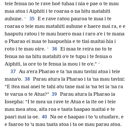
teie fenua no te rave hoê tuhaa i nia e pae o te mau
maa atoa i Aiphiti i te roaraa o na hitu matahiti
+
35
auhune.
E e rave ratou pauroa te maa i te
roaraa o teie mau matahiti auhune e haere mai ra, e e
haaputu ratou i te mau huero maa i raro aˈe i te mana
o Pharao ei maa te haapuehia e te tiai-maitai-hia i
+
36
roto i te mau oire.
Ei maa te reira no to te
fenua no na hitu matahiti oˈe te tupu i te fenua o
+
Aiphiti, ia ore to te fenua ia mou i te oˈe.”
37
Au aˈera Pharao e ta ˈna mau tavini atoa i teie
38
manaˈo.
Parau atura ïa Pharao i ta ˈna mau tavini:
“E itea mai anei te tahi atu tane mai ia ˈna tei ia ˈna ra
39
te varua o te Atua?”
Parau atura ïa Pharao ia
Iosepha: “I te mea ua rave te Atua e ia ite oe i teie
mau mea atoa, aita roa e taata haapao maitai e te
40
paari mai ia oe.
Na oe e haapao i to ˈu utuafare, e
e faaroo to ˈu mau taata atoa i ta oe mau parau atoa.