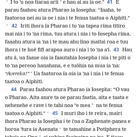
+
41
*
I to ˈu noa tiaraa arii
e hau ai au ia oe.”
E
parau faahou atura Pharao ia Iosepha: “Inaha, te
faatoroa nei au ia oe i nia i te fenua taatoa o Aiphiti.”
+
42
Iriti ihora ïa Pharao i to ˈna tapea rima titiro
mai nia i to ˈna rima, tuu atura i nia i to Iosepha rima,
faaahu atura ia ˈna i te mau ahu lino maitai roa e tuu
43
ihora i te hoê fifi arapoa auro i nia i to ˈna aˈî.
Hau
atu â, ua faaue oia ia faautahia Iosepha i nia i te piti o
to ˈna pereoo hanahana, e e tuôhia na mua ia ˈna:
*
“Avereka!”
Ua faatoroa ïa oia ia ˈna i nia i te fenua
taatoa o Aiphiti.
44
Parau faahou atura Pharao ia Iosepha: “O vau
o Pharao. Aita anaˈe ta oe parau faatia, aita e taata e
*
nehenehe e rave i te tahi noa ˈˈe mea
na te fenua
+
45
taatoa o Aiphiti.”
I muri iho i te reira, mairi
ihora Pharao ia Iosepha i te iˈoa o Zaphenate-panea e
+
horoa ˈtura ia Asenata
te tamahine a Potiphera te