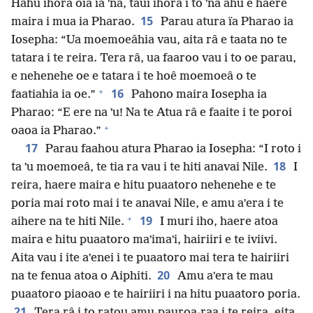
Hahu ihora oia ia ˈna, taui ihora i to ˈna ahu e haere
15
maira i mua ia Pharao.
Parau atura ïa Pharao ia
Iosepha: “Ua moemoeâhia vau, aita râ e taata no te
tatara i te reira. Tera râ, ua faaroo vau i to oe parau,
e nehenehe oe e tatara i te hoê moemoeâ o te
+
16
faatiahia ia oe.”
Pahono maira Iosepha ia
Pharao: “E ere na ˈu! Na te Atua râ e faaite i te poroi
+
oaoa ia Pharao.”
17
Parau faahou atura Pharao ia Iosepha: “I roto i
18
ta ˈu moemoeâ, te tia ra vau i te hiti anavai Nile.
I
reira, haere maira e hitu puaatoro nehenehe e te
poria mai roto mai i te anavai Nile, e amu aˈera i te
+
19
aihere na te hiti Nile.
I muri iho, haere atoa
maira e hitu puaatoro maˈimaˈi, hairiiri e te iviivi.
Aita vau i ite aˈenei i te puaatoro mai tera te hairiiri
20
na te fenua atoa o Aiphiti.
Amu aˈera te mau
puaatoro piaoao e te hairiiri i na hitu puaatoro poria.
21
Tera râ i to ratou amu-pauroa-raa i te reira, eita