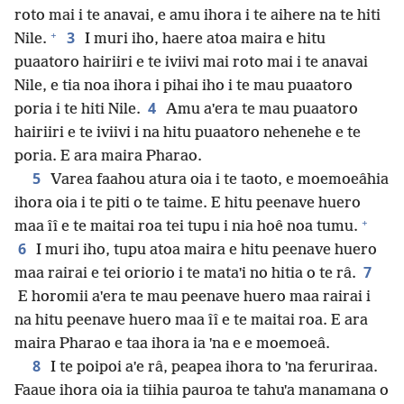
roto mai i te anavai, e amu ihora i te aihere na te hiti
+
3
Nile.
I muri iho, haere atoa maira e hitu
puaatoro hairiiri e te iviivi mai roto mai i te anavai
Nile, e tia noa ihora i pihai iho i te mau puaatoro
4
poria i te hiti Nile.
Amu aˈera te mau puaatoro
hairiiri e te iviivi i na hitu puaatoro nehenehe e te
poria. E ara maira Pharao.
5
Varea faahou atura oia i te taoto, e moemoeâhia
ihora oia i te piti o te taime. E hitu peenave huero
+
maa îî e te maitai roa tei tupu i nia hoê noa tumu.
6
I muri iho, tupu atoa maira e hitu peenave huero
7
maa rairai e tei oriorio i te mataˈi no hitia o te râ.
E horomii aˈera te mau peenave huero maa rairai i
na hitu peenave huero maa îî e te maitai roa. E ara
maira Pharao e taa ihora ia ˈna e e moemoeâ.
8
I te poipoi aˈe râ, peapea ihora to ˈna feruriraa.
Faaue ihora oia ia tiihia pauroa te tahuˈa manamana o