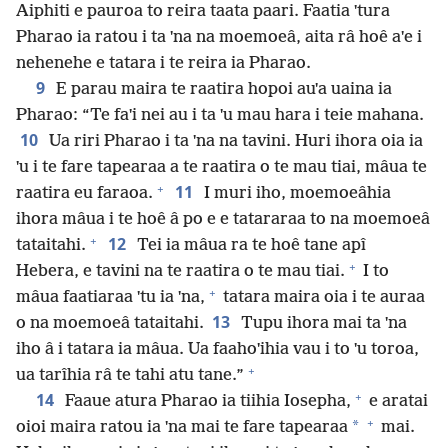
Aiphiti e pauroa to reira taata paari. Faatia ˈtura
Pharao ia ratou i ta ˈna na moemoeâ, aita râ hoê aˈe i
nehenehe e tatara i te reira ia Pharao.
9
E parau maira te raatira hopoi auˈa uaina ia
Pharao: “Te faˈi nei au i ta ˈu mau hara i teie mahana.
10
Ua riri Pharao i ta ˈna na tavini. Huri ihora oia ia
ˈu i te fare tapearaa a te raatira o te mau tiai, mâua te
+
11
raatira eu faraoa.
I muri iho, moemoeâhia
ihora mâua i te hoê â po e e tatararaa to na moemoeâ
+
12
tataitahi.
Tei ia mâua ra te hoê tane apî
+
Hebera, e tavini na te raatira o te mau tiai.
I to
+
mâua faatiaraa ˈtu ia ˈna,
tatara maira oia i te auraa
13
o na moemoeâ tataitahi.
Tupu ihora mai ta ˈna
iho â i tatara ia mâua. Ua faahoˈihia vau i to ˈu toroa,
+
ua tarîhia râ te tahi atu tane.”
+
14
Faaue atura Pharao ia tiihia Iosepha,
e aratai
+
*
oioi maira ratou ia ˈna mai te fare tapearaa
mai.