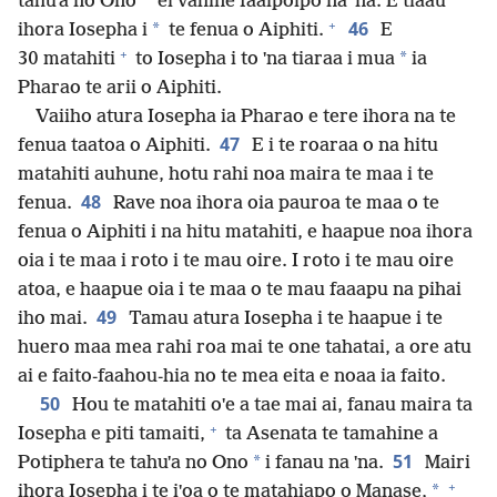
*
tahuˈa no Ono
ei vahine faaipoipo na ˈna. E tiaau
+
46
*
ihora Iosepha i
te fenua o Aiphiti.
E
+
*
30 matahiti
to Iosepha i to ˈna tiaraa i mua
ia
Pharao te arii o Aiphiti.
Vaiiho atura Iosepha ia Pharao e tere ihora na te
47
fenua taatoa o Aiphiti.
E i te roaraa o na hitu
matahiti auhune, hotu rahi noa maira te maa i te
48
fenua.
Rave noa ihora oia pauroa te maa o te
fenua o Aiphiti i na hitu matahiti, e haapue noa ihora
oia i te maa i roto i te mau oire. I roto i te mau oire
atoa, e haapue oia i te maa o te mau faaapu na pihai
49
iho mai.
Tamau atura Iosepha i te haapue i te
huero maa mea rahi roa mai te one tahatai, a ore atu
ai e faito-faahou-hia no te mea eita e noaa ia faito.
50
Hou te matahiti oˈe a tae mai ai, fanau maira ta
+
Iosepha e piti tamaiti,
ta Asenata te tamahine a
51
*
Potiphera te tahuˈa no Ono
i fanau na ˈna.
Mairi
+
*
ihora Iosepha i te iˈoa o te matahiapo o Manase,