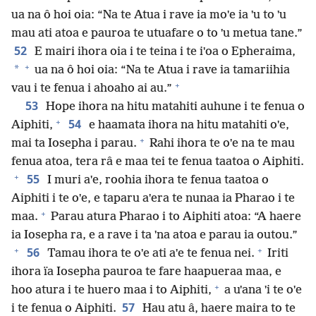
ua na ô hoi oia: “Na te Atua i rave ia moˈe ia ˈu to ˈu
mau ati atoa e pauroa te utuafare o to ˈu metua tane.”
52
E mairi ihora oia i te teina i te iˈoa o Epheraima,
+
*
ua na ô hoi oia: “Na te Atua i rave ia tamariihia
+
vau i te fenua i ahoaho ai au.”
53
Hope ihora na hitu matahiti auhune i te fenua o
+
54
Aiphiti,
e haamata ihora na hitu matahiti oˈe,
+
mai ta Iosepha i parau.
Rahi ihora te oˈe na te mau
fenua atoa, tera râ e maa tei te fenua taatoa o Aiphiti.
+
55
I muri aˈe, roohia ihora te fenua taatoa o
Aiphiti i te oˈe, e taparu aˈera te nunaa ia Pharao i te
+
maa.
Parau atura Pharao i to Aiphiti atoa: “A haere
ia Iosepha ra, e a rave i ta ˈna atoa e parau ia outou.”
+
+
56
Tamau ihora te oˈe ati aˈe te fenua nei.
Iriti
ihora ïa Iosepha pauroa te fare haapueraa maa, e
+
hoo atura i te huero maa i to Aiphiti,
a uˈana ˈi te oˈe
57
i te fenua o Aiphiti.
Hau atu â, haere maira to te