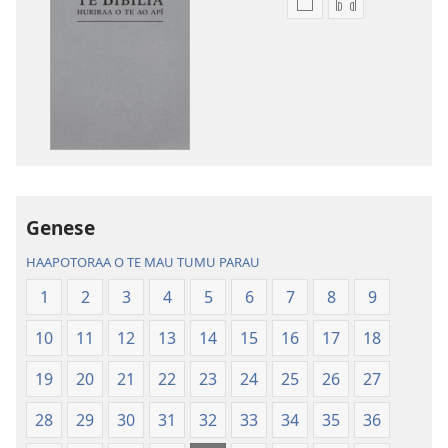
No
No
te
te
rave
rave
mai
mai
i
i
te
te
mau
mau
papai
haruharuraa
Te
mea
Genese
Bibilia,
faaroo
Huriraa
noa
HAAPOTORAA O TE MAU TUMU PARAU
o
Te
1
2
3
4
5
6
7
8
9
te
Bibilia,
ao
Huriraa
10
11
12
13
14
15
16
17
18
apî
o
te
19
20
21
22
23
24
25
26
27
ao
28
29
30
31
32
33
34
35
36
apî