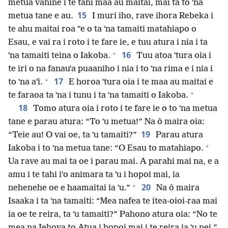
metua vahine i te tahi maa au maitai, mai ta to ˈna
15
metua tane e au.
I muri iho, rave ihora Rebeka i
te ahu maitai roa ˈˈe o ta ˈna tamaiti matahiapo o
Esau, e vai ra i roto i te fare ie, e tuu atura i nia i ta
+
16
ˈna tamaiti teina o Iakoba.
Tuu atoa ˈtura oia i
te iri o na fanauˈa puaaniho i nia i to ˈna rima e i nia i
+
17
to ˈna aˈî.
E horoa ˈtura oia i te maa au maitai e
+
te faraoa ta ˈna i tunu i ta ˈna tamaiti o Iakoba.
18
Tomo atura oia i roto i te fare ie o to ˈna metua
tane e parau atura: “To ˈu metua!” Na ô maira oia:
19
“Teie au! O vai oe, ta ˈu tamaiti?”
Parau atura
+
Iakoba i to ˈna metua tane: “O Esau to matahiapo.
Ua rave au mai ta oe i parau mai. A parahi mai na, e a
amu i te tahi iˈo animara ta ˈu i hopoi mai, ia
+
20
nehenehe oe e haamaitai ia ˈu.”
Na ô maira
Isaaka i ta ˈna tamaiti: “Mea nafea te itea-oioi-raa mai
ia oe te reira, ta ˈu tamaiti?” Pahono atura oia: “No te
mea na Iehova to Atua i hopoi mai i te reira ia ˈu nei.”