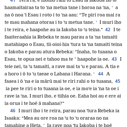
41
Tera râ, e inoino rahi to Esau ia Iakoba no te
+
haamaitairaa ta to ˈna metua tane i horoa na ˈna,
a
na ô noa ˈi Esau i roto i to ˈna aau: “Te piri roa mai ra
+
te mau mahana otoraa i to ˈu metua tane.
I muri iho
42
i te reira, e haapohe au ia Iakoba to ˈu teina.”
I te
faaiteraahia ia Rebeka te mau parau a ta ˈna tamaiti
matahiapo o Esau, tii-oioi-hia ˈtura ta ˈna tamaiti teina
o Iakoba e parau atura Rebeka: “Inaha, to tuaana o
43
*
Esau, te opua nei e tahoo ma te
haapohe ia oe.
I
teie nei, ta ˈu tamaiti, a rave mai ta ˈu e parau. A tia e
+
44
a horo i ǒ to ˈu taeae o Labana i Harana.
A
45
faaea i ǒ ˈna e ia mǎrû mai te riri rahi o to tuaana,
ia pee te riri o to tuaana ia oe, e ia moˈe ia ˈna ta oe i
rave ia ˈna. I muri iho, e tiihia oe. Eaha hoi au e ere ai
ia orua i te hoê â mahana?”
46
I muri iho i te reira, parau noa ˈtura Rebeka ia
Isaaka: “Mea au ore roa na ˈu to ˈu oraraa no na
+
tamahine a Heta.
Ia rave noa ˈtu Iakoba i te hoê