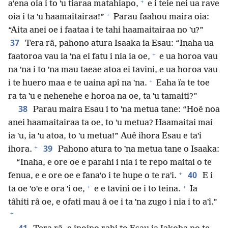
+
aˈena oia i to ˈu tiaraa matahiapo,
e i teie nei ua rave
+
oia i ta ˈu haamaitairaa!”
Parau faahou maira oia:
“Aita anei oe i faataa i te tahi haamaitairaa no ˈu?”
37
Tera râ, pahono atura Isaaka ia Esau: “Inaha ua
+
faatoroa vau ia ˈna ei fatu i nia ia oe,
e ua horoa vau
na ˈna i to ˈna mau taeae atoa ei tavini, e ua horoa vau
+
i te huero maa e te uaina apî na ˈna.
Eaha ïa te toe
ra ta ˈu e nehenehe e horoa na oe, ta ˈu tamaiti?”
38
Parau maira Esau i to ˈna metua tane: “Hoê noa
anei haamaitairaa ta oe, to ˈu metua? Haamaitai mai
ia ˈu, ia ˈu atoa, to ˈu metua!” Auê ihora Esau e taˈi
+
39
ihora.
Pahono atura to ˈna metua tane o Isaaka:
“Inaha, e ore oe e parahi i nia i te repo maitai o te
+
40
fenua, e e ore oe e fanaˈo i te hupe o te raˈi.
E i
+
+
ta oe ˈoˈe e ora ˈi oe,
e e tavini oe i to teina.
Ia
tâhiti râ oe, e ofati mau â oe i ta ˈna zugo i nia i to aˈî.”
+