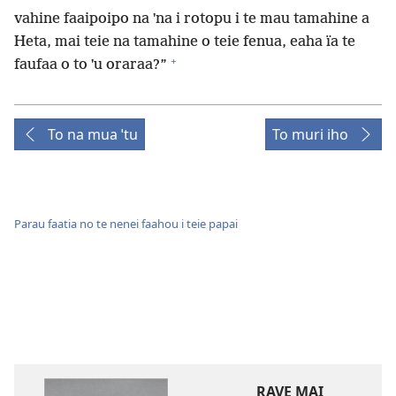
vahine faaipoipo na ˈna i rotopu i te mau tamahine a
Heta, mai teie na tamahine o teie fenua, eaha ïa te
+
faufaa o to ˈu oraraa?”
To na mua ˈtu
To muri iho
Parau faatia no te nenei faahou i teie papai
RAVE MAI