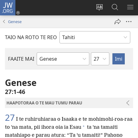
JW.ORG
Nati
(opens
Taui
Maimiraa
FAA
new
i
i
MA
Genese
window)
te
nia
TE
reo
JW.ORG
TA
TAIO NA ROTO TE REO
o
AR
te
reni
Pene
FAAITE MAI
Buka
o
te
Genese
Bibilia
27:1-46
HAAPOTORAA O TE MAU TUMU PARAU
27
I te ruhiruhiaraa o Isaaka e te mohimohi-roa-raa
+
to ˈna mata, pii ihora oia ia Esau
ta ˈna tamaiti
matahiapo e parau atura: “Ta ˈu tamaiti!” Pahono