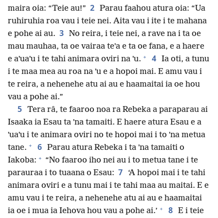
2
maira oia: “Teie au!”
Parau faahou atura oia: “Ua
ruhiruhia roa vau i teie nei. Aita vau i ite i te mahana
3
e pohe ai au.
No reira, i teie nei, a rave na i ta oe
mau mauhaa, ta oe vairaa teˈa e ta oe fana, e a haere
+
4
e aˈuaˈu i te tahi animara oviri na ˈu.
Ia oti, a tunu
i te maa mea au roa na ˈu e a hopoi mai. E amu vau i
te reira, a nehenehe atu ai au e haamaitai ia oe hou
vau a pohe ai.”
5
Tera râ, te faaroo noa ra Rebeka a paraparau ai
Isaaka ia Esau ta ˈna tamaiti. E haere atura Esau e a
ˈuaˈu i te animara oviri no te hopoi mai i to ˈna metua
+
6
tane.
Parau atura Rebeka i ta ˈna tamaiti o
+
Iakoba:
“No faaroo iho nei au i to metua tane i te
7
parauraa i to tuaana o Esau:
‘A hopoi mai i te tahi
animara oviri e a tunu mai i te tahi maa au maitai. E e
amu vau i te reira, a nehenehe atu ai au e haamaitai
+
8
ia oe i mua ia Iehova hou vau a pohe ai.’
E i teie