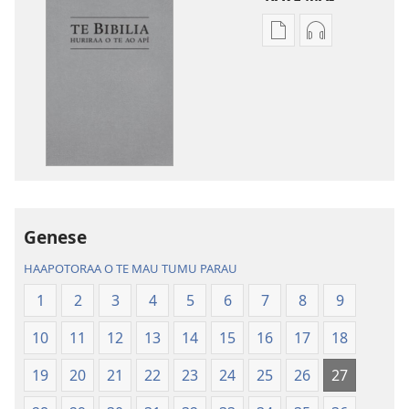
No
No
te
te
rave
rave
mai
mai
i
i
te
te
mau
mau
papai
haruharuraa
Te
mea
Genese
Bibilia,
faaroo
Huriraa
noa
HAAPOTORAA O TE MAU TUMU PARAU
o
Te
1
2
3
4
5
6
7
8
9
te
Bibilia,
ao
Huriraa
10
11
12
13
14
15
16
17
18
apî
o
te
19
20
21
22
23
24
25
26
27
ao