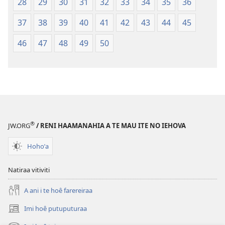
28
29
30
31
32
33
34
35
36
apî
37
38
39
40
41
42
43
44
45
46
47
48
49
50
®
JW.ORG
/ RENI HAAMANAHIA A TE MAU ITE NO IEHOVA
Hohoˈa
Natiraa vitiviti
A ani i te hoê farereiraa
Imi hoê putuputuraa
(opens
new