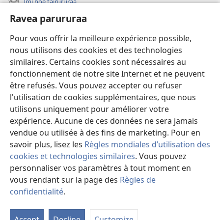
Imi hoê tairururaa
(opens
window)
new
Ravea parururaa
Eaha te mea apî
window)
Video
Pour vous offrir la meilleure expérience possible,
nous utilisons des cookies et des technologies
Maimiraa
similaires. Certains cookies sont nécessaires au
fonctionnement de notre site Internet et ne peuvent
Te mau ô
(opens
être refusés. Vous pouvez accepter ou refuser
new
l'utilisation de cookies supplémentaires, que nous
window)
VAIRAA PAPAI NATIRARA Watchtower
utilisons uniquement pour améliorer votre
(opens
expérience. Aucune de ces données ne sera jamais
new
®
JW Hub
window)
vendue ou utilisée à des fins de marketing. Pour en
(opens
new
savoir plus, lisez les
Règles mondiales d’utilisation des
window)
cookies et technologies similaires
. Vous pouvez
personnaliser vos paramètres à tout moment en
vous rendant sur la page des
Règles de
Copyright
© 2026 Watch Tower Bible and Tract Society of Pennsylvania.
PARAU NO TE FAAOHIPARAA
|
EITA E PUHARAHIA
|
RAVEA
confidentialité
.
Fa
PARURURAA
i
Accept
Decline
Customize