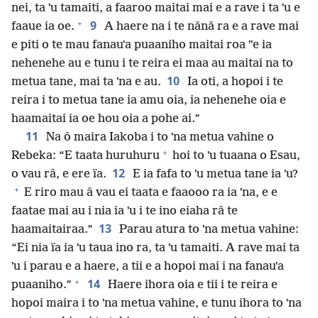
nei, ta ˈu tamaiti, a faaroo maitai mai e a rave i ta ˈu e
+
9
faaue ia oe.
A haere na i te nǎnǎ ra e a rave mai
e piti o te mau fanauˈa puaaniho maitai roa ˈˈe ia
nehenehe au e tunu i te reira ei maa au maitai na to
10
metua tane, mai ta ˈna e au.
Ia oti, a hopoi i te
reira i to metua tane ia amu oia, ia nehenehe oia e
haamaitai ia oe hou oia a pohe ai.”
11
Na ô maira Iakoba i to ˈna metua vahine o
+
Rebeka: “E taata huruhuru
hoi to ˈu tuaana o Esau,
12
o vau râ, e ere ïa.
E ia fafa to ˈu metua tane ia ˈu?
+
E riro mau â vau ei taata e faaooo ra ia ˈna, e e
faatae mai au i nia ia ˈu i te ino eiaha râ te
13
haamaitairaa.”
Parau atura to ˈna metua vahine:
“Ei nia ïa ia ˈu taua ino ra, ta ˈu tamaiti. A rave mai ta
ˈu i parau e a haere, a tii e a hopoi mai i na fanauˈa
+
14
puaaniho.”
Haere ihora oia e tii i te reira e
hopoi maira i to ˈna metua vahine, e tunu ihora to ˈna