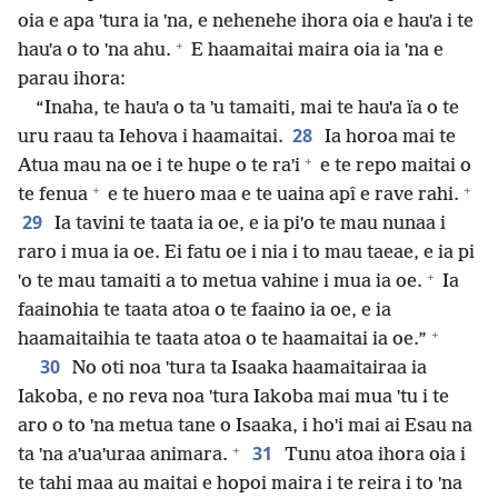
oia e apa ˈtura ia ˈna, e nehenehe ihora oia e hauˈa i te
+
hauˈa o to ˈna ahu.
E haamaitai maira oia ia ˈna e
parau ihora:
“Inaha, te hauˈa o ta ˈu tamaiti, mai te hauˈa ïa o te
28
uru raau ta Iehova i haamaitai.
Ia horoa mai te
+
Atua mau na oe i te hupe o te raˈi
e te repo maitai o
+
+
te fenua
e te huero maa e te uaina apî e rave rahi.
29
Ia tavini te taata ia oe, e ia piˈo te mau nunaa i
raro i mua ia oe. Ei fatu oe i nia i to mau taeae, e ia pi
+
ˈo te mau tamaiti a to metua vahine i mua ia oe.
Ia
faainohia te taata atoa o te faaino ia oe, e ia
+
haamaitaihia te taata atoa o te haamaitai ia oe.”
30
No oti noa ˈtura ta Isaaka haamaitairaa ia
Iakoba, e no reva noa ˈtura Iakoba mai mua ˈtu i te
aro o to ˈna metua tane o Isaaka, i hoˈi mai ai Esau na
+
31
ta ˈna aˈuaˈuraa animara.
Tunu atoa ihora oia i
te tahi maa au maitai e hopoi maira i te reira i to ˈna