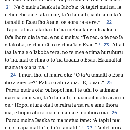
21
Na ô maira Isaaka ia Iakoba: “A tapiri mai na, ia
nehenehe au e fafa ia oe, ta ˈu tamaiti, ia ite au o ta ˈu
+
22
tamaiti o Esau iho â anei oe aore ra e ere.”
Tapiri atura Iakoba i to ˈna metua tane o Isaaka, e
fafa ihora oia ia ˈna, e na ô maira: “Te reo, o te reo ïa
+
23
o Iakoba, te rima râ, o te rima ïa o Esau.”
Aita i
taa ia ˈna e o Iakoba tera, no te mea e rima huruhuru
to ˈna, mai te rima o to ˈna tuaana o Esau. Haamaitai
+
maira ïa oia ia ˈna.
24
I muri iho, ui maira oia: “O ta ˈu tamaiti o Esau
25
iho â anei oe?” Pahono atura oia: “E, o vau.”
Parau maira oia: “A hopoi mai i te tahi iˈo animara
oviri ia amu vau, ta ˈu tamaiti, a haamaitai atu ai au ia
oe.” Hopoi atura oia i te reira ia ˈna ra e amu ihora
26
oia, e hopoi atura oia i te uaina e inu ihora oia.
Parau maira Isaaka to ˈna metua tane: “A tapiri mai
+
27
na, e a apa mai ia ˈu, ta ˈu tamaiti.”
Tapiri atura