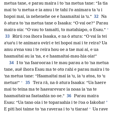
metua tane, e parau maira i to ˈna metua tane: “Ia tia
mai to ˈu metua e ia amu i te tahi iˈo animara ta ˈu i
32
hopoi mai, ia nehenehe oe e haamaitai ia ˈu.”
Na
ô atura to ˈna metua tane o Isaaka: “O vai oe?” Parau
+
maira oia: “O vau to tamaiti, to matahiapo, o Esau.”
33
Rûrû roa ihora Isaaka, e na ô atura: “O vai ïa tei
aˈuaˈu i te animara oviri e tei hopoi mai i te reira? Ua
amu aˈena vau i te reira hou oe a tae mai ai, e ua
haamaitai au ia ˈna, e e haamaitai-mau-hia oia!”
34
I to ˈna faarooraa i te mau parau a to ˈna metua
tane, auê ihora Esau ma te oto rahi e parau maira i to
ˈna metua tane: “Haamaitai mai ia ˈu, ia ˈu atoa, to ˈu
+
35
metua!”
Tera râ, na ô atura Isaaka: “Ua haere
mai to teina ma te haavarevare ia noaa ia ˈna te
36
haamaitairaa faataahia no oe.”
Parau maira
*
Esau: “Ua tano oia i te toparaahia i te iˈoa o Iakoba!
+
E piti hoi taime to ˈna raveraa i to ˈu tiaraa!
Ua rave