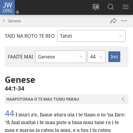
JW.ORG
Nati
(opens
Taui
Maimiraa
FAA
new
i
i
MA
Genese
window)
te
nia
TE
reo
JW.ORG
TA
TAIO NA ROTO TE REO
o
AR
te
reni
Pene
FAAITE MAI
Buka
o
te
Genese
Bibilia
44:1-34
HAAPOTORAA O TE MAU TUMU PARAU
44
I muri aˈe, faaue atura oia i te tiaau o to ˈna fare:
“A faaî maitai i te mau pute a taua mau tane ra i te
maa e maraa ia ratou ia amo, e a tuu i ta ratou