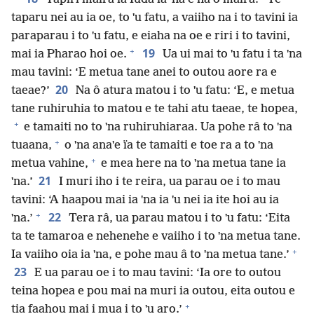
taparu nei au ia oe, to ˈu fatu, a vaiiho na i to tavini ia
paraparau i to ˈu fatu, e eiaha na oe e riri i to tavini,
+
19
mai ia Pharao hoi oe.
Ua ui mai to ˈu fatu i ta ˈna
mau tavini: ‘E metua tane anei to outou aore ra e
20
taeae?’
Na ô atura matou i to ˈu fatu: ‘E, e metua
tane ruhiruhia to matou e te tahi atu taeae, te hopea,
+
e tamaiti no to ˈna ruhiruhiaraa. Ua pohe râ to ˈna
+
tuaana,
o ˈna anaˈe ïa te tamaiti e toe ra a to ˈna
+
metua vahine,
e mea here na to ˈna metua tane ia
21
ˈna.’
I muri iho i te reira, ua parau oe i to mau
tavini: ‘A haapou mai ia ˈna ia ˈu nei ia ite hoi au ia
+
22
ˈna.’
Tera râ, ua parau matou i to ˈu fatu: ‘Eita
ta te tamaroa e nehenehe e vaiiho i to ˈna metua tane.
+
Ia vaiiho oia ia ˈna, e pohe mau â to ˈna metua tane.’
23
E ua parau oe i to mau tavini: ‘Ia ore to outou
teina hopea e pou mai na muri ia outou, eita outou e
+
tia faahou mai i mua i to ˈu aro.’