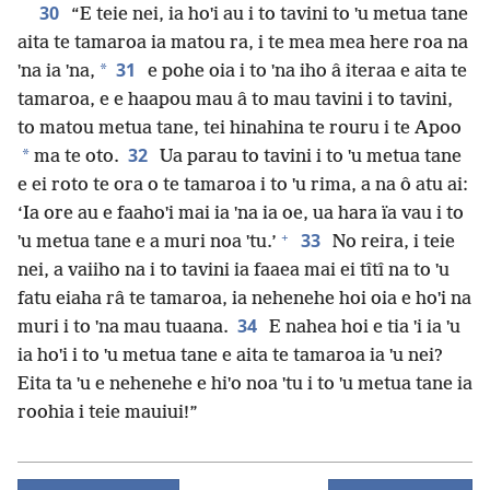
30
“E teie nei, ia hoˈi au i to tavini to ˈu metua tane
aita te tamaroa ia matou ra, i te mea mea here roa na
31
*
ˈna ia ˈna,
e pohe oia i to ˈna iho â iteraa e aita te
tamaroa, e e haapou mau â to mau tavini i to tavini,
to matou metua tane, tei hinahina te rouru i te Apoo
32
*
ma te oto.
Ua parau to tavini i to ˈu metua tane
e ei roto te ora o te tamaroa i to ˈu rima, a na ô atu ai:
‘Ia ore au e faahoˈi mai ia ˈna ia oe, ua hara ïa vau i to
+
33
ˈu metua tane e a muri noa ˈtu.’
No reira, i teie
nei, a vaiiho na i to tavini ia faaea mai ei tîtî na to ˈu
fatu eiaha râ te tamaroa, ia nehenehe hoi oia e hoˈi na
34
muri i to ˈna mau tuaana.
E nahea hoi e tia ˈi ia ˈu
ia hoˈi i to ˈu metua tane e aita te tamaroa ia ˈu nei?
Eita ta ˈu e nehenehe e hiˈo noa ˈtu i to ˈu metua tane ia
roohia i teie mauiui!”