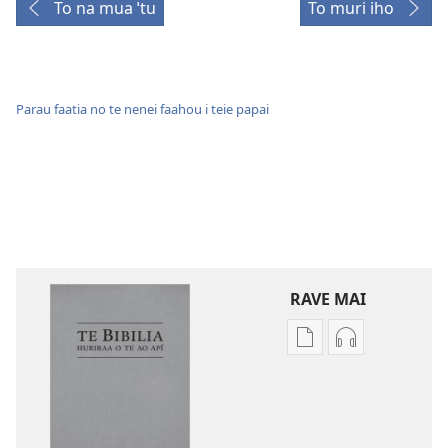
To na mua ˈtu
To muri iho
Parau faatia no te nenei faahou i teie papai
RAVE MAI
No
No
te
te
rave
rave
mai
mai
i
i