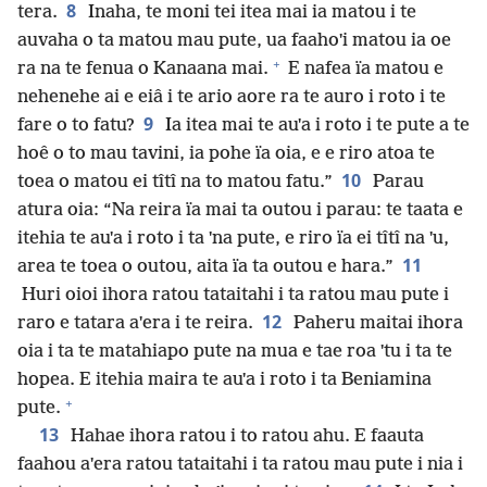
8
tera.
Inaha, te moni tei itea mai ia matou i te
auvaha o ta matou mau pute, ua faahoˈi matou ia oe
+
ra na te fenua o Kanaana mai.
E nafea ïa matou e
nehenehe ai e eiâ i te ario aore ra te auro i roto i te
9
fare o to fatu?
Ia itea mai te auˈa i roto i te pute a te
hoê o to mau tavini, ia pohe ïa oia, e e riro atoa te
10
toea o matou ei tîtî na to matou fatu.”
Parau
atura oia: “Na reira ïa mai ta outou i parau: te taata e
itehia te auˈa i roto i ta ˈna pute, e riro ïa ei tîtî na ˈu,
11
area te toea o outou, aita ïa ta outou e hara.”
Huri oioi ihora ratou tataitahi i ta ratou mau pute i
12
raro e tatara aˈera i te reira.
Paheru maitai ihora
oia i ta te matahiapo pute na mua e tae roa ˈtu i ta te
hopea. E itehia maira te auˈa i roto i ta Beniamina
+
pute.
13
Hahae ihora ratou i to ratou ahu. E faauta
faahou aˈera ratou tataitahi i ta ratou mau pute i nia i