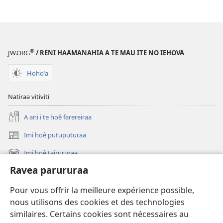
®
JW.ORG
/ RENI HAAMANAHIA A TE MAU ITE NO IEHOVA
Hohoˈa
Natiraa vitiviti
A ani i te hoê farereiraa
Imi hoê putuputuraa
(opens
new
Imi hoê tairururaa
(opens
window)
new
Ravea parururaa
Eaha te mea apî
window)
Video
Pour vous offrir la meilleure expérience possible,
nous utilisons des cookies et des technologies
Maimiraa
similaires. Certains cookies sont nécessaires au