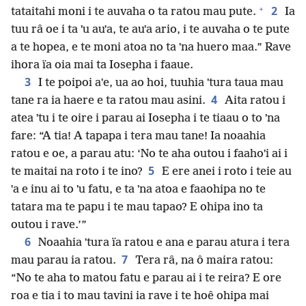
+
2
tataitahi moni i te auvaha o ta ratou mau pute.
Ia
tuu râ oe i ta ˈu auˈa, te auˈa ario, i te auvaha o te pute
a te hopea, e te moni atoa no ta ˈna huero maa.” Rave
ihora ïa oia mai ta Iosepha i faaue.
3
I te poipoi aˈe, ua ao hoi, tuuhia ˈtura taua mau
4
tane ra ia haere e ta ratou mau asini.
Aita ratou i
atea ˈtu i te oire i parau ai Iosepha i te tiaau o to ˈna
fare: “A tia! A tapapa i tera mau tane! Ia noaahia
ratou e oe, a parau atu: ‘No te aha outou i faahoˈi ai i
5
te maitai na roto i te ino?
E ere anei i roto i teie au
ˈa e inu ai to ˈu fatu, e ta ˈna atoa e faaohipa no te
tatara ma te papu i te mau tapao? E ohipa ino ta
outou i rave.’”
6
Noaahia ˈtura ïa ratou e ana e parau atura i tera
7
mau parau ia ratou.
Tera râ, na ô maira ratou:
“No te aha to matou fatu e parau ai i te reira? E ore
roa e tia i to mau tavini ia rave i te hoê ohipa mai