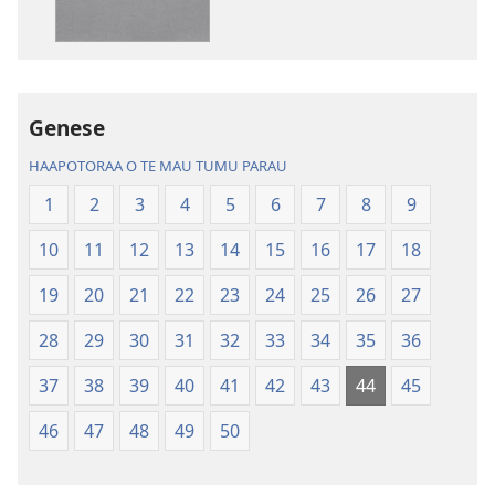
te
te
mau
mau
papai
haruharuraa
Te
mea
Genese
Bibilia,
faaroo
Huriraa
noa
HAAPOTORAA O TE MAU TUMU PARAU
o
Te
1
2
3
4
5
6
7
8
9
te
Bibilia,
ao
Huriraa
10
11
12
13
14
15
16
17
18
apî
o
te
19
20
21
22
23
24
25
26
27
ao
28
29
30
31
32
33
34
35
36
apî
37
38
39
40
41
42
43
44
45
46
47
48
49
50