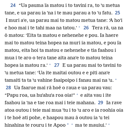
24
“Ua pauma ïa matou i to tavini ra, to ˈu metua
25
tane, e ua parau ia ˈna i te mau parau a to ˈu fatu.
I muri aˈe, ua parau mai to matou metua tane: ‘A hoˈi
+
26
e hoo mai i te tahi maa na tatou.’
Tera râ, ua na
ô matou: ‘Eita ta matou e nehenehe e pou. Ia haere
mai to matou teina hopea na muri ia matou, e pou ïa
matou, eita hoi ta matou e nehenehe e tia faahou i
mua i te aro o tera tane aita anaˈe to matou teina
+
27
hopea ia matou ra.’
E ua parau mai to tavini to
ˈu metua tane: ‘Ua ite maitai outou e e piti anaˈe
+
tamaiti ta ta ˈu vahine faaipoipo i fanau mai na ˈu.
28
Ua faarue mai râ hoê o raua e ua parau vau:
+
“Papu roa, ua huˈahuˈa roa oia!”
e aita vau i ite
29
faahou ia ˈna e tae roa mai i teie mahana.
Ia rave
atoa outou i teie mai mua ˈtu i to ˈu aro e ia roohia oia
i te hoê ati pohe, e haapou mau â outou ia ˈu tei
+
+
*
hinahina te rouru i te Apoo
ma te mauiui.’