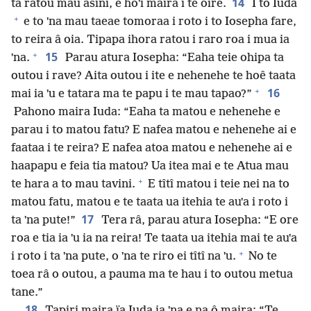
14
ta ratou mau asini, e hoˈi maira i te oire.
I to Iuda
+
e to ˈna mau taeae tomoraa i roto i to Iosepha fare,
to reira â oia. Tipapa ihora ratou i raro roa i mua ia
+
15
ˈna.
Parau atura Iosepha: “Eaha teie ohipa ta
outou i rave? Aita outou i ite e nehenehe te hoê taata
+
16
mai ia ˈu e tatara ma te papu i te mau tapao?”
Pahono maira Iuda: “Eaha ta matou e nehenehe e
parau i to matou fatu? E nafea matou e nehenehe ai e
faataa i te reira? E nafea atoa matou e nehenehe ai e
haapapu e feia tia matou? Ua itea mai e te Atua mau
+
te hara a to mau tavini.
E tîtî matou i teie nei na to
matou fatu, matou e te taata ua itehia te auˈa i roto i
17
ta ˈna pute!”
Tera râ, parau atura Iosepha: “E ore
roa e tia ia ˈu ia na reira! Te taata ua itehia mai te auˈa
+
i roto i ta ˈna pute, o ˈna te riro ei tîtî na ˈu.
No te
toea râ o outou, a pauma ma te hau i to outou metua
tane.”
18
Tapiri maira ïa Iuda ia ˈna e na ô maira: “Te