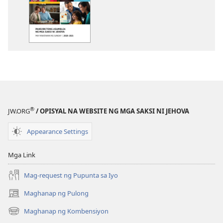
pagda-
download
ng
publikasyon
Programa
sa
2020-
2021
Pansirkitong
®
JW.ORG
/ OPISYAL NA WEBSITE NG MGA SAKSI NI JEHOVA
Asamblea
—
Appearance Settings
May
Kinatawan
Mga Link
ng
Sangay
Mag-request ng Pupunta sa Iyo
Maghanap ng Pulong
(may
bubukas
Maghanap ng Kombensiyon
(may
na