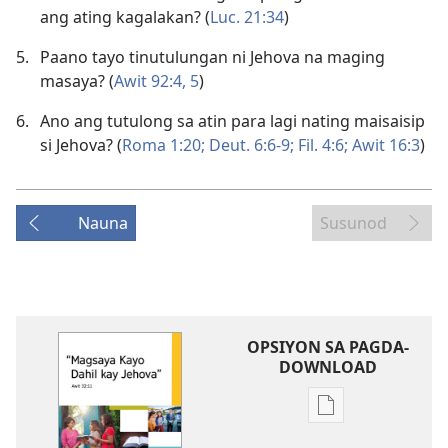
ang ating kagalakan? (
Luc. 21:34
)
5.
Paano tayo tinutulungan ni Jehova na maging
masaya? (
Awit 92:4, 5
)
6.
Ano ang tutulong sa atin para lagi nating maisaisip
si Jehova? (
Roma 1:20;
Deut. 6:6-9;
Fil. 4:6;
Awit 16:3
)
Nauna
Susunod
OPSIYON SA PAGDA-
DOWNLOAD
Opsiyon
sa