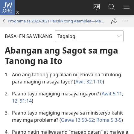
JW.ORG
Mag-
log
Baguhin
Maghana
IPA
In
ang
sa
AN
Programa sa 2020-2021 Pansirkitong Asamblea—May Kinatawan ng Sangay
(may
wika
JW.ORG
ME
bubukas
ng
BASAHIN SA WIKANG
na
site
bagong
Abangan ang Sagot sa mga
window)
Tanong na Ito
1.
Ano ang tatlong paglalaan ni Jehova na tutulong
para maging masaya tayo? (
Awit 32:1-10
)
2.
Paano tayo magiging masaya ngayon? (
Awit 5:11,
12;
91:14
)
3.
Paano tayo magiging masaya sa ministeryo kahit
may mga problema? (
Gawa 13:50-52;
Roma 5:3-5
)
4.
Paano natin maiiwasang “mapabigatan” at maiwala