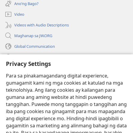
bubukas
bagong
Ano’ng Bago?
na
window)
bagong
Video
window)
Videos with Audio Descriptions
Maghanap sa JW.ORG
Global Communication
Help
Privacy Settings
Donasyon
(may
Para sa pinakamagandang digital experience,
bubukas
gumagamit kami ng mga cookies at katulad na mga
na
Watchtower ONLINE LIBRARY™
teknolohiya. Ang ilang cookies ay kailangan para
(may
bagong
gumana ang aming website at hindi puwedeng
bubukas
window)
®
JW Hub
na
tanggihan. Puwede mong tanggapin o tanggihan ang
(may
bagong
bubukas
iba pang cookies na ginagamit para mas mapaganda
window)
®
JW Library
na
ang digital experience mo. Hinding-hindi ipagbibili o
bagong
gagamitin sa marketing ang alinmang bahagi ng data
window)
®
Watchtower Library
na ito. Para sa karagdagang impormasyon, basahin