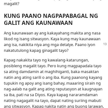
magalit?
KUNG PAANO NAGPAPABAGAL NG
GALIT ANG KAUNAWAAN
Ang kaunawaan ay ang kakayahang makita ang nasa
likod ng isang sitwasyon. Kaya kung may kaunawaan
ang isa, nakikita niya ang mga detalye. Paano iyon
nakatutulong kapag ginagalit tayo?
Kapag nakakita tayo ng kawalang-katarungan,
posibleng magalit tayo. Pero kung magpapadala tayo
sa ating damdamin at maghihiganti, baka masaktan
natin ang ating sarili o ang iba. Kung paanong kayang
tupukin ng apoy ang isang bahay, maaaring sirain ng
nag-aalab na galit ang ating reputasyon at kaugnayan
sa iba, pati na sa Diyos. Kaya kapag nararamdaman
nating nagagalit na tayo, dapat nating suriing mabuti
ang sitwasyon. Kapag nakita natin ang buong larawan,