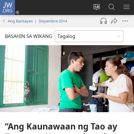
JW.ORG
Mag-
log
Baguhin
Maghana
IPA
In
ang
sa
AN
Ang Bantayan | Disyembre 2014
(may
wika
JW.ORG
ME
bubukas
ng
BASAHIN SA WIKANG
na
site
bagong
window)
“Ang Kaunawaan ng Tao ay