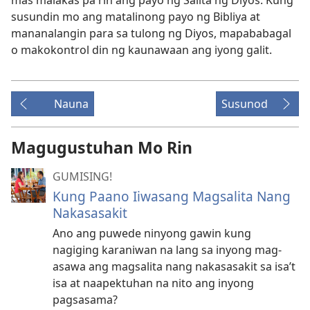
mas malakas pa rin ang payo ng Salita ng Diyos. Kung
susundin mo ang matalinong payo ng Bibliya at
mananalangin para sa tulong ng Diyos, mapababagal
o makokontrol din ng kaunawaan ang iyong galit.
Nauna
Susunod
Magugustuhan Mo Rin
GUMISING!
Kung Paano Iiwasang Magsalita Nang
Nakasasakit
Ano ang puwede ninyong gawin kung
nagiging karaniwan na lang sa inyong mag-
asawa ang magsalita nang nakasasakit sa isa’t
isa at naapektuhan na nito ang inyong
pagsasama?