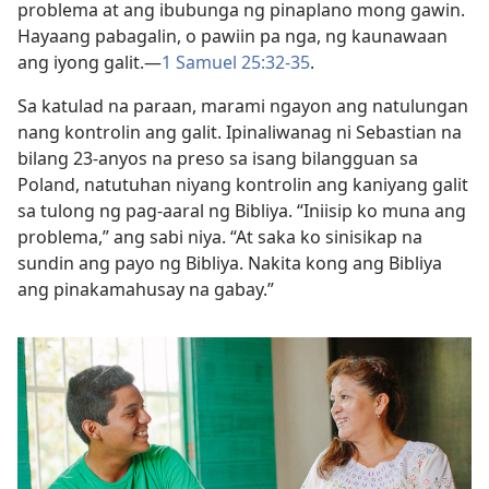
problema at ang ibubunga ng pinaplano mong gawin.
Hayaang pabagalin, o pawiin pa nga, ng kaunawaan
ang iyong galit.—
1 Samuel 25:32-35
.
Sa katulad na paraan, marami ngayon ang natulungan
nang kontrolin ang galit. Ipinaliwanag ni Sebastian na
bilang 23-anyos na preso sa isang bilangguan sa
Poland, natutuhan niyang kontrolin ang kaniyang galit
sa tulong ng pag-aaral ng Bibliya. “Iniisip ko muna ang
problema,” ang sabi niya. “At saka ko sinisikap na
sundin ang payo ng Bibliya. Nakita kong ang Bibliya
ang pinakamahusay na gabay.”