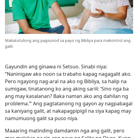
Makatutulong ang pagsunod sa payo ng Bibliya para makontrol ang
galit
Gayundin ang ginawa ni Setsuo. Sinabi niya:
“Naninigaw ako noon sa trabaho kapag nagagalit ako.
Pero ngayong nag-aral na ako ng Bibliya, sa halip na
sumigaw, tinatanong ko ang aking sarili: ‘Sino nga ba
ang may kasalanan? Baka naman ako ang dahilan ng
problema.’” Ang pagtatanong ng gayon ay nagpabagal
sa kaniyang galit, at nakapagpipigil na siya kapag may
namumuong galit sa puso niya.
Maaaring matinding damdamin nga ang galit, pero