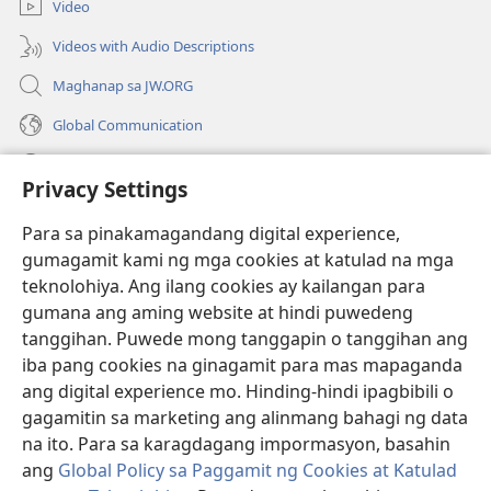
Video
window)
Videos with Audio Descriptions
Maghanap sa JW.ORG
Global Communication
Help
Privacy Settings
Donasyon
(may
Para sa pinakamagandang digital experience,
bubukas
gumagamit kami ng mga cookies at katulad na mga
na
Watchtower ONLINE LIBRARY™
teknolohiya. Ang ilang cookies ay kailangan para
(may
bagong
gumana ang aming website at hindi puwedeng
bubukas
window)
®
JW Hub
na
tanggihan. Puwede mong tanggapin o tanggihan ang
(may
bagong
bubukas
iba pang cookies na ginagamit para mas mapaganda
window)
®
JW Library
na
ang digital experience mo. Hinding-hindi ipagbibili o
bagong
gagamitin sa marketing ang alinmang bahagi ng data
window)
®
Watchtower Library
na ito. Para sa karagdagang impormasyon, basahin
ang
Global Policy sa Paggamit ng Cookies at Katulad