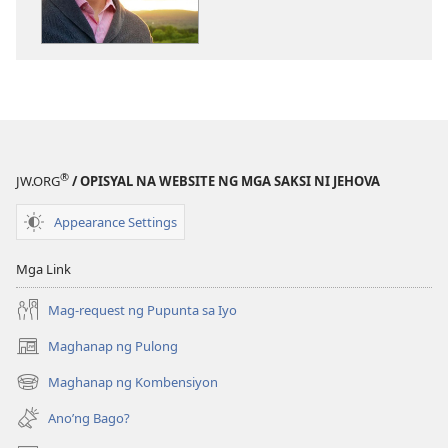
ng
ng
publikasyon
audio
ANG
ANG
BANTAYAN
BANTAYAN
Maaari
Maaari
Kang
Kang
Maging
Maging
®
JW.ORG
/ OPISYAL NA WEBSITE NG MGA SAKSI NI JEHOVA
Malapít
Malapít
sa
sa
Appearance Settings
Diyos
Diyos
Mga Link
Mag-request ng Pupunta sa Iyo
Maghanap ng Pulong
(may
bubukas
Maghanap ng Kombensiyon
(may
na
bubukas
bagong
Ano’ng Bago?
na
window)
bagong