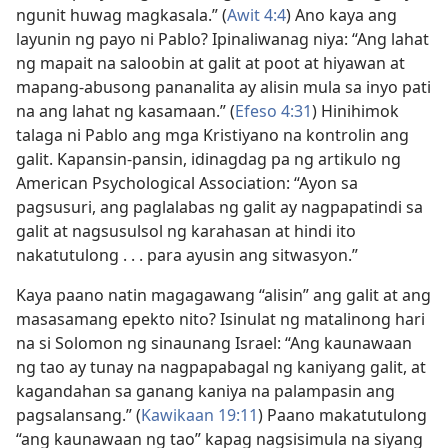
ngunit huwag magkasala.” (
Awit 4:4
) Ano kaya ang
layunin ng payo ni Pablo? Ipinaliwanag niya: “Ang lahat
ng mapait na saloobin at galit at poot at hiyawan at
mapang-abusong pananalita ay alisin mula sa inyo pati
na ang lahat ng kasamaan.” (
Efeso 4:31
) Hinihimok
talaga ni Pablo ang mga Kristiyano na kontrolin ang
galit. Kapansin-pansin, idinagdag pa ng artikulo ng
American Psychological Association: “Ayon sa
pagsusuri, ang paglalabas ng galit ay nagpapatindi sa
galit at nagsusulsol ng karahasan at hindi ito
nakatutulong . . . para ayusin ang sitwasyon.”
Kaya paano natin magagawang “alisin” ang galit at ang
masasamang epekto nito? Isinulat ng matalinong hari
na si Solomon ng sinaunang Israel: “Ang kaunawaan
ng tao ay tunay na nagpapabagal ng kaniyang galit, at
kagandahan sa ganang kaniya na palampasin ang
pagsalansang.” (
Kawikaan 19:11
) Paano makatutulong
“ang kaunawaan ng tao” kapag nagsisimula na siyang