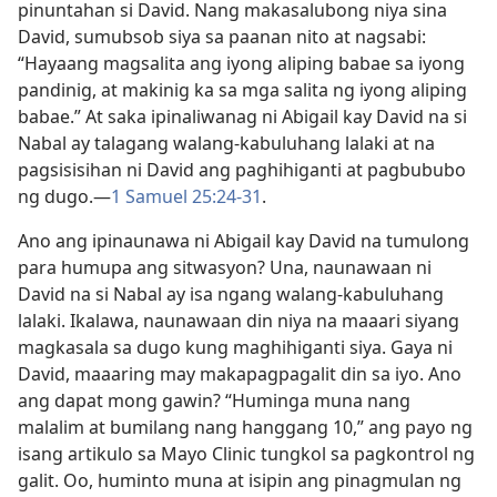
pinuntahan si David. Nang makasalubong niya sina
David, sumubsob siya sa paanan nito at nagsabi:
“Hayaang magsalita ang iyong aliping babae sa iyong
pandinig, at makinig ka sa mga salita ng iyong aliping
babae.” At saka ipinaliwanag ni Abigail kay David na si
Nabal ay talagang walang-kabuluhang lalaki at na
pagsisisihan ni David ang paghihiganti at pagbububo
ng dugo.—
1 Samuel 25:24-31
.
Ano ang ipinaunawa ni Abigail kay David na tumulong
para humupa ang sitwasyon? Una, naunawaan ni
David na si Nabal ay isa ngang walang-kabuluhang
lalaki. Ikalawa, naunawaan din niya na maaari siyang
magkasala sa dugo kung maghihiganti siya. Gaya ni
David, maaaring may makapagpagalit din sa iyo. Ano
ang dapat mong gawin? “Huminga muna nang
malalim at bumilang nang hanggang 10,” ang payo ng
isang artikulo sa Mayo Clinic tungkol sa pagkontrol ng
galit. Oo, huminto muna at isipin ang pinagmulan ng