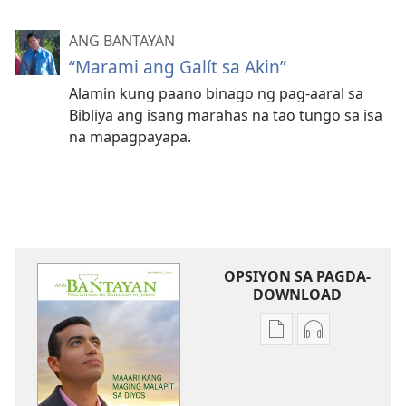
ANG BANTAYAN
“Marami ang Galít sa Akin”
Alamin kung paano binago ng pag-aaral sa
Bibliya ang isang marahas na tao tungo sa isa
na mapagpayapa.
OPSIYON SA PAGDA-
DOWNLOAD
Opsiyon
Opsiyon
sa
sa
pagda-
pagda-
download
download