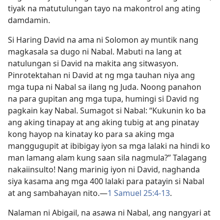
tiyak na matutulungan tayo na makontrol ang ating
damdamin.
Si Haring David na ama ni Solomon ay muntik nang
magkasala sa dugo ni Nabal. Mabuti na lang at
natulungan si David na makita ang sitwasyon.
Pinrotektahan ni David at ng mga tauhan niya ang
mga tupa ni Nabal sa ilang ng Juda. Noong panahon
na para gupitan ang mga tupa, humingi si David ng
pagkain kay Nabal. Sumagot si Nabal: “Kukunin ko ba
ang aking tinapay at ang aking tubig at ang pinatay
kong hayop na kinatay ko para sa aking mga
manggugupit at ibibigay iyon sa mga lalaki na hindi ko
man lamang alam kung saan sila nagmula?” Talagang
nakaiinsulto! Nang marinig iyon ni David, naghanda
siya kasama ang mga 400 lalaki para patayin si Nabal
at ang sambahayan nito.—
1 Samuel 25:4-13
.
Nalaman ni Abigail, na asawa ni Nabal, ang nangyari at