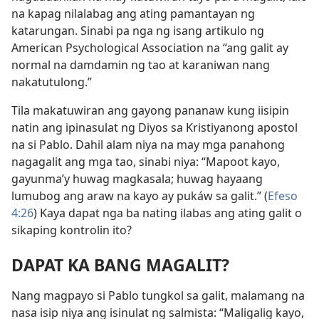
na kapag nilalabag ang ating pamantayan ng
katarungan. Sinabi pa nga ng isang artikulo ng
American Psychological Association na “ang galit ay
normal na damdamin ng tao at karaniwan nang
nakatutulong.”
Tila makatuwiran ang gayong pananaw kung iisipin
natin ang ipinasulat ng Diyos sa Kristiyanong apostol
na si Pablo. Dahil alam niya na may mga panahong
nagagalit ang mga tao, sinabi niya: “Mapoot kayo,
gayunma’y huwag magkasala; huwag hayaang
lumubog ang araw na kayo ay pukáw sa galit.” (
Efeso
4:26
) Kaya dapat nga ba nating ilabas ang ating galit o
sikaping kontrolin ito?
DAPAT KA BANG MAGALIT?
Nang magpayo si Pablo tungkol sa galit, malamang na
nasa isip niya ang isinulat ng salmista: “Maligalig kayo,