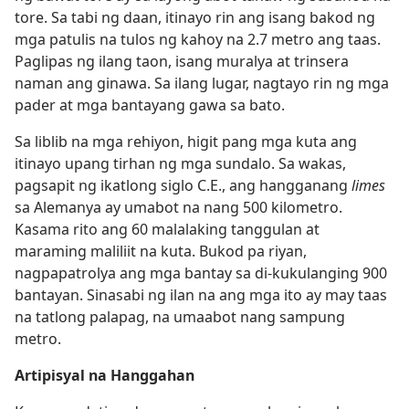
tore. Sa tabi ng daan, itinayo rin ang isang bakod ng
mga patulis na tulos ng kahoy na 2.7 metro ang taas.
Paglipas ng ilang taon, isang muralya at trinsera
naman ang ginawa. Sa ilang lugar, nagtayo rin ng mga
pader at mga bantayang gawa sa bato.
Sa liblib na mga rehiyon, higit pang mga kuta ang
itinayo upang tirhan ng mga sundalo. Sa wakas,
pagsapit ng ikatlong siglo C.E., ang hangganang
limes
sa Alemanya ay umabot na nang 500 kilometro.
Kasama rito ang 60 malalaking tanggulan at
maraming maliliit na kuta. Bukod pa riyan,
nagpapatrolya ang mga bantay sa di-kukulanging 900
bantayan. Sinasabi ng ilan na ang mga ito ay may taas
na tatlong palapag, na umaabot nang sampung
metro.
Artipisyal na Hanggahan