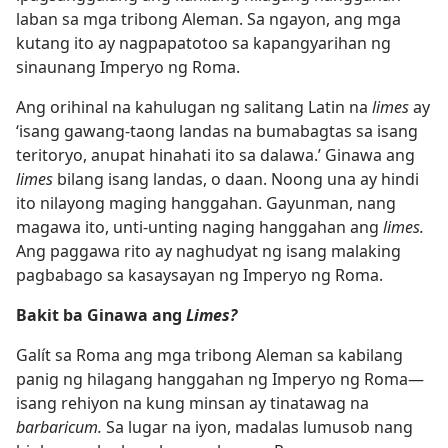
laban sa mga tribong Aleman. Sa ngayon, ang mga
kutang ito ay nagpapatotoo sa kapangyarihan ng
sinaunang Imperyo ng Roma.
Ang orihinal na kahulugan ng salitang Latin na
limes
ay
‘isang gawang-taong landas na bumabagtas sa isang
teritoryo, anupat hinahati ito sa dalawa.’ Ginawa ang
limes
bilang isang landas, o daan. Noong una ay hindi
ito nilayong maging hanggahan. Gayunman, nang
magawa ito, unti-unting naging hanggahan ang
limes.
Ang paggawa rito ay naghudyat ng isang malaking
pagbabago sa kasaysayan ng Imperyo ng Roma.
Bakit ba Ginawa ang
Limes?
Galít sa Roma ang mga tribong Aleman sa kabilang
panig ng hilagang hanggahan ng Imperyo ng Roma​—
isang rehiyon na kung minsan ay tinatawag na
barbaricum.
Sa lugar na iyon, madalas lumusob nang