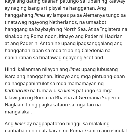
Kaya ang dating daanan patungo sa lupain ng kaaway
ay naging isang artipisyal na hanggahan. Ang
hanggahang
limes
ay lampas pa sa Alemanya tungo sa
tinatawag ngayong Netherlands, na umaabot
hanggang sa baybayin ng North Sea. At sa Inglatera na
sinakop ng Roma noon, itinayo ang Pader ni Hadrian
at ang Pader ni Antonine upang ipagsanggalang ang
hanggahan laban sa mga tribo ng Caledonia na
naninirahan sa tinatawag ngayong Scotland.
Hindi kailanman nilayon ang
limes
upang lubusang
isara ang hanggahan. Itinayo ang mga pintuang-daan
na nagpapahintulot sa mga mamamayan ng
barbaricum
na tumawid sa
limes
patungo sa mga
lalawigan ng Roma na Rhaetia at Germania Superior.
Naglaan ito ng pagkakataon sa mga tao na
mangalakal.
Ang
limes
ay nagpapatotoo hinggil sa malaking
pagbabago ng patakaran ng Roma. Ganito ang isinulat