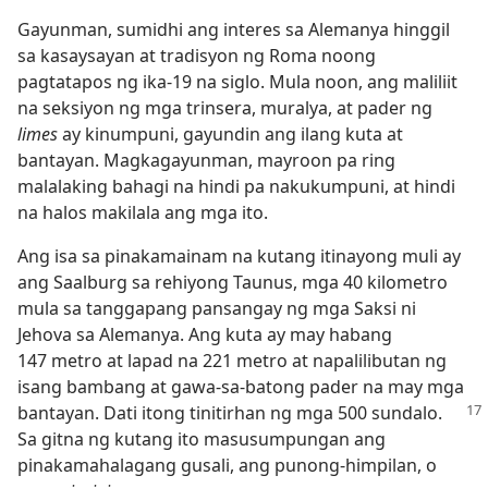
Gayunman, sumidhi ang interes sa Alemanya hinggil
sa kasaysayan at tradisyon ng Roma noong
pagtatapos ng ika-19 na siglo. Mula noon, ang maliliit
na seksiyon ng mga trinsera, muralya, at pader ng
limes
ay kinumpuni, gayundin ang ilang kuta at
bantayan. Magkagayunman, mayroon pa ring
malalaking bahagi na hindi pa nakukumpuni, at hindi
na halos makilala ang mga ito.
Ang isa sa pinakamainam na kutang itinayong muli ay
ang Saalburg sa rehiyong Taunus, mga 40 kilometro
mula sa tanggapang pansangay ng mga Saksi ni
Jehova sa Alemanya. Ang kuta ay may habang
147 metro at lapad na 221 metro at napalilibutan ng
isang bambang at gawa-sa-batong pader na may mga
bantayan. Dati itong
tinitirhan ng mga 500 sundalo.
Sa gitna ng kutang ito masusumpungan ang
pinakamahalagang gusali, ang punong-himpilan, o