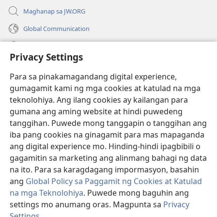
Maghanap sa JW.ORG
Global Communication
Help
Privacy Settings
Donasyon
(may
Para sa pinakamagandang digital experience,
bubukas
gumagamit kami ng mga cookies at katulad na mga
na
Watchtower ONLINE LIBRARY™
teknolohiya. Ang ilang cookies ay kailangan para
(may
bagong
gumana ang aming website at hindi puwedeng
bubukas
window)
®
JW Hub
na
tanggihan. Puwede mong tanggapin o tanggihan ang
(may
bagong
bubukas
iba pang cookies na ginagamit para mas mapaganda
window)
®
JW Library
na
ang digital experience mo. Hinding-hindi ipagbibili o
bagong
gagamitin sa marketing ang alinmang bahagi ng data
window)
®
Watchtower Library
na ito. Para sa karagdagang impormasyon, basahin
ang
Global Policy sa Paggamit ng Cookies at Katulad
na mga Teknolohiya
. Puwede mong baguhin ang
settings mo anumang oras. Magpunta sa
Privacy
Copyright
© 2026 Watch Tower Bible and Tract Society of Pennsylvania.
Settings
.