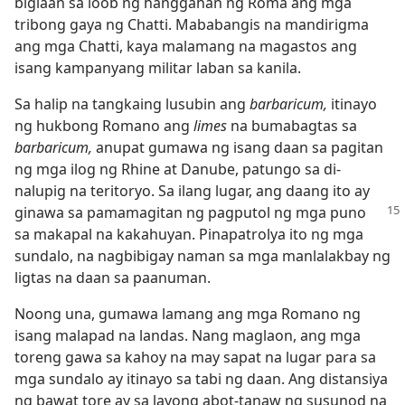
biglaan sa loob ng hanggahan ng Roma ang mga
tribong gaya ng Chatti. Mababangis na mandirigma
ang mga Chatti, kaya malamang na magastos ang
isang kampanyang militar laban sa kanila.
Sa halip na tangkaing lusubin ang
barbaricum,
itinayo
ng hukbong Romano ang
limes
na bumabagtas sa
barbaricum,
anupat gumawa ng isang daan sa pagitan
ng mga ilog ng Rhine at Danube, patungo sa di-
nalupig na teritoryo. Sa ilang lugar, ang daang ito ay
ginawa sa pamamagitan ng pagputol ng mga
puno
sa makapal na kakahuyan. Pinapatrolya ito ng mga
sundalo, na nagbibigay naman sa mga manlalakbay ng
ligtas na daan sa paanuman.
Noong una, gumawa lamang ang mga Romano ng
isang malapad na landas. Nang maglaon, ang mga
toreng gawa sa kahoy na may sapat na lugar para sa
mga sundalo ay itinayo sa tabi ng daan. Ang distansiya
ng bawat tore ay sa layong abot-tanaw ng susunod na