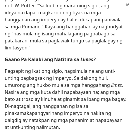
ni T. W. Potter: “Sa loob
ng maraming siglo, ang
ideya na dapat magkaroon ng tiyak na mga
hangganan ang imperyo ay halos di-kapani-paniwala
sa mga Romano.” Kaya ang hanggahan ay naghudyat
ng “pasimula ng isang mahalagang pagbabago sa
patakaran, mula sa paglawak tungo sa paglalagay ng
limitasyon.”
Gaano Pa Kalaki ang Natitira sa
Limes?
Pagsapit ng ikatlong siglo, nagsimula na ang unti-
unting pagbagsak ng imperyo. Sa dakong huli,
umurong ang hukbo mula sa mga hanggahang
limes.
Nasira ang mga kuta dahil napabayaan na; ang mga
bato at troso ay kinuha at ginamit sa ibang mga bagay.
Di-nagtagal, ang hanggahan ng isa sa
pinakamakapangyarihang imperyo na nakita ng
daigdig ay natakpan ng mga pananim at napabayaan
at unti-unting nalimutan.