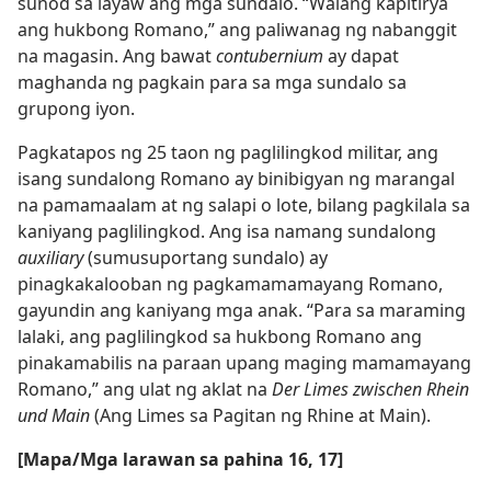
sunod sa layaw ang mga sundalo. “Walang kapitirya
ang hukbong Romano,” ang paliwanag ng nabanggit
na magasin. Ang bawat
contubernium
ay dapat
maghanda ng pagkain para sa mga sundalo sa
grupong iyon.
Pagkatapos ng 25 taon ng paglilingkod militar, ang
isang sundalong Romano ay binibigyan ng marangal
na pamamaalam at ng salapi o lote, bilang pagkilala sa
kaniyang paglilingkod. Ang isa namang sundalong
auxiliary
(sumusuportang sundalo) ay
pinagkakalooban ng pagkamamamayang Romano,
gayundin ang kaniyang mga anak. “Para sa maraming
lalaki, ang paglilingkod sa hukbong Romano ang
pinakamabilis na paraan upang maging mamamayang
Romano,” ang ulat ng aklat na
Der Limes zwischen Rhein
und Main
(Ang Limes sa Pagitan ng Rhine at Main).
[Mapa/Mga larawan sa pahina 16, 17]