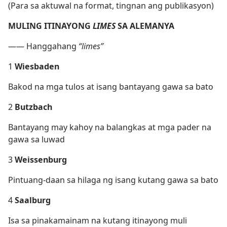
(Para sa aktuwal na format, tingnan ang publikasyon)
MULING ITINAYONG
LIMES
SA ALEMANYA
​—​— Hanggahang
“limes”
1
Wiesbaden
Bakod na mga tulos at isang bantayang gawa sa bato
2
Butzbach
Bantayang may kahoy na balangkas at mga pader na
gawa sa luwad
3
Weissenburg
Pintuang-daan sa hilaga ng isang kutang gawa sa bato
4
Saalburg
Isa sa pinakamainam na kutang itinayong muli