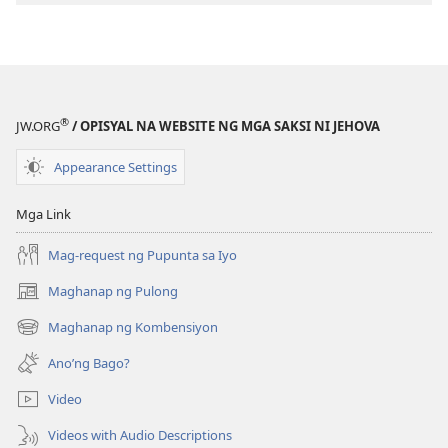
pagda-
download
ng
publikasyon
GUMISING!
®
JW.ORG
/ OPISYAL NA WEBSITE NG MGA SAKSI NI JEHOVA
Hunyo 22,
2004
Appearance Settings
Mga Link
Mag-request ng Pupunta sa Iyo
Maghanap ng Pulong
(may
bubukas
Maghanap ng Kombensiyon
(may
na
bubukas
bagong
Ano’ng Bago?
na
window)
bagong
Video
window)
Videos with Audio Descriptions