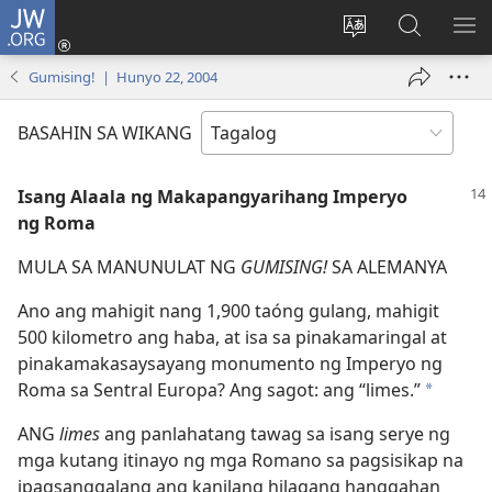
JW.ORG
Mag-
log
Baguhin
Maghana
IPA
In
ang
sa
AN
Gumising! | Hunyo 22, 2004
(may
wika
JW.ORG
ME
bubukas
ng
BASAHIN SA WIKANG
na
site
bagong
Isang Alaala ng Makapangyarihang Imperyo
window)
ng Roma
MULA SA MANUNULAT NG
GUMISING!
SA ALEMANYA
Ano ang mahigit nang 1,900 taóng gulang, mahigit
500 kilometro ang haba, at isa sa pinakamaringal at
pinakamakasaysayang monumento ng Imperyo ng
Roma sa Sentral Europa? Ang sagot: ang “limes.”
*
ANG
limes
ang panlahatang tawag sa isang serye ng
mga kutang itinayo ng mga Romano sa pagsisikap na
ipagsanggalang ang kanilang hilagang hanggahan