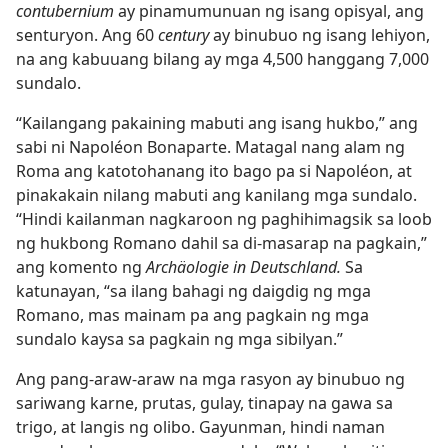
contubernium
ay pinamumunuan ng isang opisyal, ang
senturyon. Ang 60
century
ay binubuo ng isang lehiyon,
na ang kabuuang bilang ay mga 4,500 hanggang 7,000
sundalo.
“Kailangang pakaining mabuti ang isang hukbo,” ang
sabi ni Napoléon Bonaparte. Matagal nang alam ng
Roma ang katotohanang ito bago pa si Napoléon, at
pinakakain nilang mabuti ang kanilang mga sundalo.
“Hindi kailanman nagkaroon ng paghihimagsik sa loob
ng hukbong Romano dahil sa di-masarap na pagkain,”
ang komento ng
Archäologie in Deutschland.
Sa
katunayan, “sa ilang bahagi ng daigdig ng mga
Romano, mas mainam pa ang pagkain ng mga
sundalo kaysa sa pagkain ng mga sibilyan.”
Ang pang-araw-araw na mga rasyon ay binubuo ng
sariwang karne, prutas, gulay, tinapay na gawa sa
trigo, at langis ng olibo. Gayunman, hindi naman