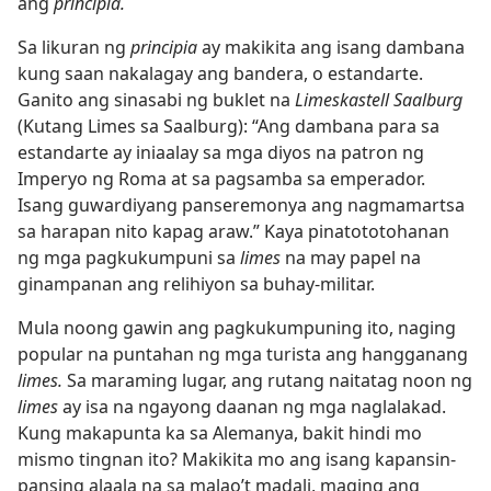
ang
principia.
Sa likuran ng
principia
ay makikita ang isang dambana
kung saan nakalagay ang bandera, o estandarte.
Ganito ang sinasabi ng buklet na
Limeskastell Saalburg
(Kutang Limes sa Saalburg): “Ang dambana para sa
estandarte ay iniaalay sa mga diyos na patron ng
Imperyo ng Roma at sa pagsamba sa emperador.
Isang guwardiyang panseremonya ang nagmamartsa
sa harapan nito kapag araw.” Kaya pinatototohanan
ng mga pagkukumpuni sa
limes
na may papel na
ginampanan ang relihiyon sa buhay-militar.
Mula noong gawin ang pagkukumpuning ito, naging
popular na puntahan ng mga turista ang hangganang
limes.
Sa maraming lugar, ang rutang naitatag noon ng
limes
ay isa na ngayong daanan ng mga naglalakad.
Kung makapunta ka sa Alemanya, bakit hindi mo
mismo tingnan ito? Makikita mo ang isang kapansin-
pansing alaala na sa malao’t madali, maging ang