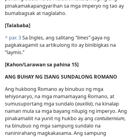
pinakamakapangyarihan sa mga imperyo ng tao ay
bumabagsak at naglalaho.
[Talababa]
^
par. 3
Sa Ingles, ang salitang
“limes”
gaya ng
pagkakagamit sa artikulong ito ay binibigkas na
“laymis.”
[Kahon/Larawan sa pahina 15]
ANG BUHAY NG ISANG SUNDALONG ROMANO
Ang hukbong Romano ay binubuo ng mga
lehiyonaryo, na mga mamamayang Romano, at
sumusuportang mga sundalo (
auxilia
), na kinalap
naman mula sa mga bayang nilupig ng imperyo. Ang
pinakamaliit na yunit ng hukbo ay ang
contubernium,
na binubuo ng mga sampung sundalo na
naninirahang magkakasama. Ang sampung