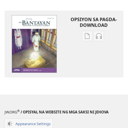
OPSIYON SA PAGDA-
DOWNLOAD
Opsiyon
Opsiyon
sa
sa
pagda-
pagda-
download
download
ng
ng
publikasyon
audio
ANG
ANG
BANTAYAN
BANTAYAN
—
—
EDISYON
EDISYON
PARA
PARA
®
JW.ORG
/ OPISYAL NA WEBSITE NG MGA SAKSI NI JEHOVA
SA
SA
PAG-
PAG-
Appearance Settings