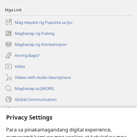
AARAL
AARAL
Nobyembre 2019
Nobyembre 2
Mga Link
Mag-request ng Pupunta sa Iyo
Maghanap ng Pulong
(may
bubukas
Maghanap ng Kombensiyon
(may
na
bubukas
bagong
Ano’ng Bago?
na
window)
bagong
Video
window)
Videos with Audio Descriptions
Maghanap sa JW.ORG
Global Communication
Help
Privacy Settings
Donasyon
(may
Para sa pinakamagandang digital experience,
bubukas