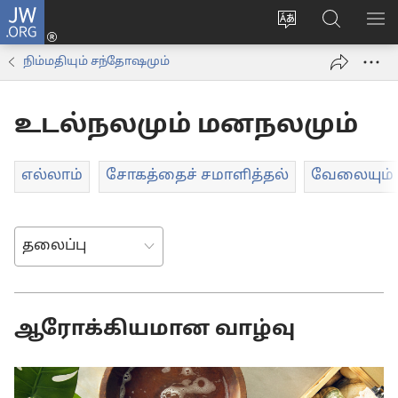
JW.ORG
உள்நுழைக
மொழியை
JW.ORG-
மெ
(opens
மாற்றவும்
ல்
காட
new
நிம்மதியும் சந்தோஷமும்
தேடவும்
window)
உடல்நலமும் மனநலமும்
எல்லாம்
சோகத்தைச் சமாளித்தல்
வேலையும்
ஆரோக்கியமான வாழ்வு