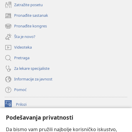
Zatražite posetu
Pronađite sastanak
(otvara
novi
Pronađite kongres
(otvara
prozor)
novi
Šta je novo?
prozor)
Videoteka
Pretraga
Za lekare specijaliste
Informacije za javnost
Pomoć
Prilozi
(otvara
novi
Podešavanja privatnosti
prozor)
ONLAJN BIBLIOTEKA Watchtower
(otvara
Da bismo vam pružili najbolje korisničko iskustvo,
novi