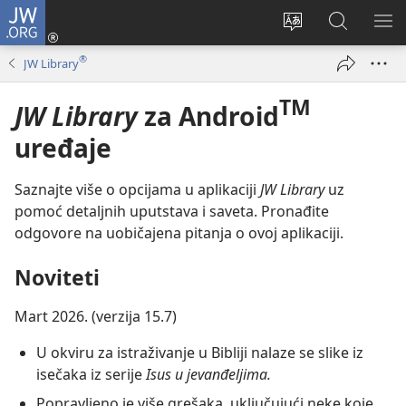
JW.ORG
Prijava
(otvara
Promeni
Pretraga
PRI
novi
jezik
sajta
ME
®
JW Library
prozor)
sajta
JW.ORG
TM
JW Library
za Android
uređaje
Saznajte više o opcijama u aplikaciji
JW Library
uz
pomoć detaljnih uputstava i saveta. Pronađite
odgovore na uobičajena pitanja o ovoj aplikaciji.
Noviteti
Mart 2026. (verzija 15.7)
U okviru za istraživanje u Bibliji nalaze se slike iz
isečaka iz serije
Isus u jevanđeljima.
Popravljeno je više grešaka, uključujući neke koje