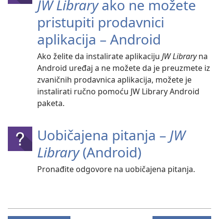
JW Library
ako ne možete
pristupiti prodavnici
aplikacija – Android
Ako želite da instalirate aplikaciju
JW Library
na
Android uređaj a ne možete da je preuzmete iz
zvaničnih prodavnica aplikacija, možete je
instalirati ručno pomoću JW Library Android
paketa.
Uobičajena pitanja –
JW
Library
(Android)
Pronađite odgovore na uobičajena pitanja.