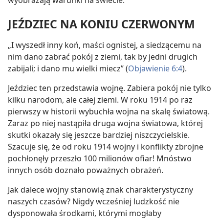
wyobrażają warunki na świecie.
JEŹDZIEC NA KONIU CZERWONYM
„I wyszedł inny koń, maści ognistej, a siedzącemu na
nim dano zabrać pokój z ziemi, tak by jedni drugich
zabijali; i dano mu wielki miecz” (
Objawienie 6:4
).
Jeździec ten przedstawia wojnę. Zabiera pokój nie tylko
kilku narodom, ale całej ziemi. W roku 1914 po raz
pierwszy w historii wybuchła wojna na skalę światową.
Zaraz po niej nastąpiła druga wojna światowa, której
skutki okazały się jeszcze bardziej niszczycielskie.
Szacuje się, że od roku 1914 wojny i konflikty zbrojne
pochłonęły przeszło 100 milionów ofiar! Mnóstwo
innych osób doznało poważnych obrażeń.
Jak dalece wojny stanowią znak charakterystyczny
naszych czasów? Nigdy wcześniej ludzkość nie
dysponowała środkami, którymi mogłaby