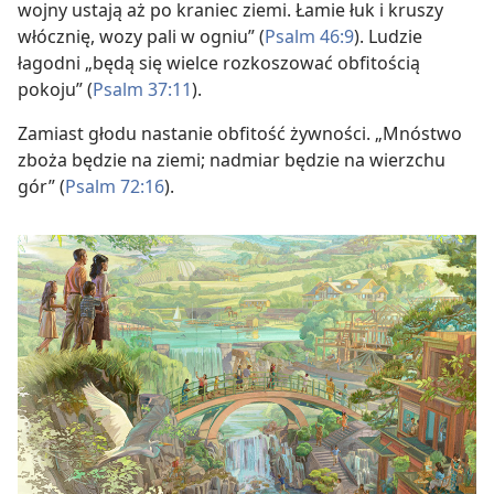
wojny ustają aż po kraniec ziemi. Łamie łuk i kruszy
włócznię, wozy pali w ogniu” (
Psalm 46:9
). Ludzie
łagodni „będą się wielce rozkoszować obfitością
pokoju” (
Psalm 37:11
).
Zamiast głodu nastanie obfitość żywności. „Mnóstwo
zboża będzie na ziemi; nadmiar będzie na wierzchu
gór” (
Psalm 72:16
).