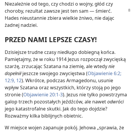
Niezależnie od tego, czy chodzi o wojny, głód czy
choroby, rezultat zawsze jest ten sam — śmierć.
Hades nieustannie zbiera wielkie żniwo, nie dając
żadnej nadziei.
PRZED NAMI LEPSZE CZASY!
Dzisiejsze trudne czasy niedługo dobiegną końca.
Pamiętajmy, że w roku 1914 Jezus rozpoczął zwycięską
szarżę, zrzucając Szatana na ziemię, ale wtedy
nie
dopełnił
jeszcze swojego zwycięstwa (
Objawienie 6:2;
12:9,
12
). Wkrótce, podczas Armagedonu, usunie
wpływ Szatana oraz wszystkich, którzy stoją po jego
stronie (
Objawienie 20:1-3
). Jezus nie tylko powstrzyma
galop trzech pozostałych jeźdźców, ale nawet
odwróci
jego katastrofalne skutki. Jak do tego dojdzie?
Rozważmy kilka biblijnych obietnic.
W miejsce wojen zapanuje pokój. Jehowa „sprawia, że