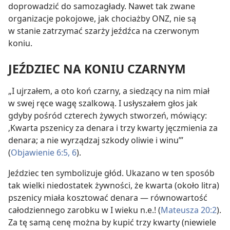
doprowadzić do samozagłady. Nawet tak zwane
organizacje pokojowe, jak chociażby ONZ, nie są
w stanie zatrzymać szarży jeźdźca na czerwonym
koniu.
JEŹDZIEC NA KONIU CZARNYM
„I ujrzałem, a oto koń czarny, a siedzący na nim miał
w swej ręce wagę szalkową. I usłyszałem głos jak
gdyby pośród czterech żywych stworzeń, mówiący:
‚Kwarta pszenicy za denara i trzy kwarty jęczmienia za
denara; a nie wyrządzaj szkody oliwie i winu’”
(
Objawienie 6:5, 6
).
Jeździec ten symbolizuje głód. Ukazano w ten sposób
tak wielki niedostatek żywności, że kwarta (około litra)
pszenicy miała kosztować denara — równowartość
całodziennego zarobku w I wieku n.e.! (
Mateusza 20:2
).
Za tę samą cenę można by kupić trzy kwarty (niewiele