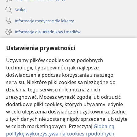
Szukaj
Informacje medyczne dla lekarzy
Informacje dla urzędników i mediów
Pomoc
Ustawienia prywatności
Darowizny
Używamy plików cookies oraz podobnych
(opens
new
technologii, by zapewnić ci jak najlepsze
window)
doświadczenia podczas korzystania z naszego
BIBLIOTEKA INTERNETOWA Strażnicy
(opens
serwisu. Niektóre pliki cookies są niezbędne do
new
®
JW Hub
działania tego serwisu i nie można z nich
window)
(opens
zrezygnować. Możesz wyrazić zgodę lub odrzucić
new
®
JW Library
window)
dodatkowe pliki cookies, których używamy jedynie
w celu ulepszenia doświadczeń użytkownika. Żadne
Watchtower Library
z tych danych nie zostaną nigdy sprzedane lub użyte
w celach marketingowych. Przeczytaj
Globalną
politykę wykorzystywania cookies i podobnych