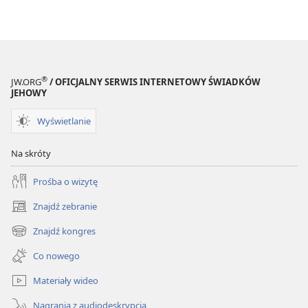
—
—
co
co
ich
ich
szarża
szarża
oznacza
oznacza
®
JW.ORG
/ OFICJALNY SERWIS INTERNETOWY ŚWIADKÓW
dla
dla
JEHOWY
ciebie
ciebie
Wyświetlanie
Na skróty
Prośba o wizytę
Znajdź zebranie
(opens
new
Znajdź kongres
(opens
window)
new
Co nowego
window)
Materiały wideo
Nagrania z audiodeskrypcją