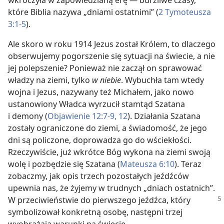
wkroczyła w zapowiedzianą erę — burzliwe czasy,
które Biblia nazywa „dniami ostatnimi” (
2 Tymoteusza
3:1-5
).
Ale skoro w roku 1914 Jezus został Królem, to dlaczego
obserwujemy pogorszenie się sytuacji na świecie, a nie
jej polepszenie? Ponieważ nie zaczął on sprawować
władzy na ziemi, tylko
w niebie
. Wybuchła tam wtedy
wojna i Jezus, nazywany też Michałem, jako nowo
ustanowiony Władca wyrzucił stamtąd Szatana
i demony (
Objawienie 12:7-9,
12
). Działania Szatana
zostały ograniczone do ziemi, a świadomość, że jego
dni są policzone, doprowadza go do wściekłości.
Rzeczywiście, już wkrótce Bóg wykona na ziemi swoją
wolę i pozbędzie się Szatana (
Mateusza 6:10
). Teraz
zobaczmy, jak opis trzech pozostałych jeźdźców
upewnia nas, że żyjemy w trudnych „dniach ostatnich”.
W przeciwieństwie do pierwszego
jeźdźca, który
symbolizował konkretną osobę, następni trzej