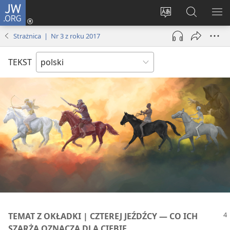
JW.ORG
Logowanie
(opens
Wybór
Szukaj
PO
new
języka
na
ME
Strażnica | Nr 3 z roku 2017
window)
JW.ORG
TEKST
TEMAT Z OKŁADKI | CZTEREJ JEŹDŹCY — CO ICH
SZARŻA OZNACZA DLA CIEBIE