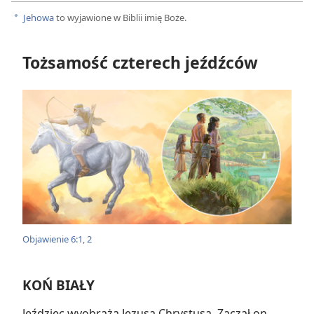
Jehowa
to wyjawione w Biblii imię Boże.
a
Tożsamość czterech jeźdźców
Objawienie 6:1, 2
KOŃ BIAŁY
Jeździec wyobraża Jezusa Chrystusa. Zaczął on