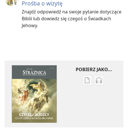
Prośba o wizytę
Znajdź odpowiedź na swoje pytanie dotyczące
Biblii lub dowiedz się czegoś o Świadkach
Jehowy.
POBIERZ JAKO...
Ustawienia
Ustawienia
pobierania
pobierania
publikacji
nagrań
elektronicznych
audio
STRAŻNICA
STRAŻNICA
Czterej
Czterej
jeźdźcy
jeźdźcy