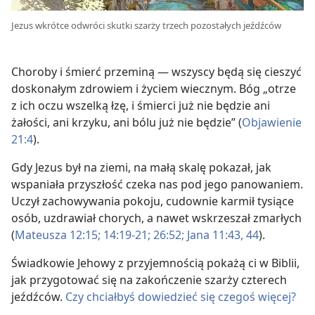
Jezus wkrótce odwróci skutki szarży trzech pozostałych jeźdźców
Choroby i śmierć przeminą — wszyscy będą się cieszyć
doskonałym zdrowiem i życiem wiecznym. Bóg „otrze
z ich oczu wszelką łzę, i śmierci już nie będzie ani
żałości, ani krzyku, ani bólu już nie będzie” (
Objawienie
21:4
).
Gdy Jezus był na ziemi, na małą skalę pokazał, jak
wspaniała przyszłość czeka nas pod jego panowaniem.
Uczył zachowywania pokoju, cudownie karmił tysiące
osób, uzdrawiał chorych, a nawet wskrzeszał zmarłych
(
Mateusza 12:15;
14:19-21;
26:52;
Jana 11:43, 44
).
Świadkowie Jehowy z przyjemnością pokażą ci w Biblii,
jak przygotować się na zakończenie szarży czterech
jeźdźców.
Czy chciałbyś dowiedzieć się czegoś więcej?