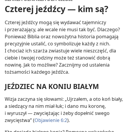
Czterej jeźdźcy — kim są?
Czterej jeźdźcy mogą się wydawać tajemniczy
i przerażający, ale wcale nie musi tak być. Dlaczego?
Ponieważ Biblia oraz nowożytna historia pomagają
precyzyjnie ustalić, co symbolizuje każdy z nich.
I chociaż ich szarża zwiastuje wiele nieszczęść, dla
ciebie i twojej rodziny może też stanowić dobrą
nowinę. Jak to możliwe? Zacznijmy od ustalenia
tożsamości każdego jeźdźca.
JEŹDZIEC NA KONIU BIAŁYM
Wizja zaczyna się słowami: „Ujrzałem, a oto koń biały,
a siedzący na nim miał łuk; i dano mu koronę,
i wyruszył — zwyciężając i żeby dopełnić swego
zwycięstwa” (
Objawienie 6:2
).