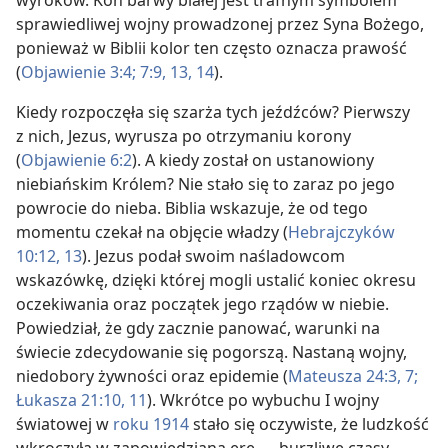
wyroków. Koń barwy białej jest trafnym symbolem
sprawiedliwej wojny prowadzonej przez Syna Bożego,
ponieważ w Biblii kolor ten często oznacza prawość
(
Objawienie 3:4;
7:9,
13, 14
).
Kiedy rozpoczęła się szarża tych jeźdźców? Pierwszy
z nich, Jezus, wyrusza po otrzymaniu korony
(
Objawienie 6:2
). A kiedy został on ustanowiony
niebiańskim Królem? Nie stało się to zaraz po jego
powrocie do nieba. Biblia wskazuje, że od tego
momentu czekał na objęcie władzy (
Hebrajczyków
10:12, 13
). Jezus podał swoim naśladowcom
wskazówkę, dzięki której mogli ustalić koniec okresu
oczekiwania oraz początek jego rządów w niebie.
Powiedział, że gdy zacznie panować, warunki na
świecie zdecydowanie się pogorszą. Nastaną wojny,
niedobory żywności oraz epidemie (
Mateusza 24:3,
7;
Łukasza 21:10, 11
). Wkrótce po wybuchu I wojny
światowej w
roku 1914
stało się oczywiste, że ludzkość