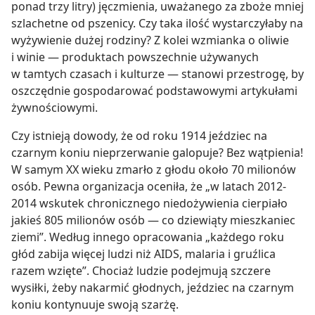
ponad trzy litry) jęczmienia, uważanego za zboże mniej
szlachetne od pszenicy. Czy taka ilość wystarczyłaby na
wyżywienie dużej rodziny? Z kolei wzmianka o oliwie
i winie — produktach powszechnie używanych
w tamtych czasach i kulturze — stanowi przestrogę, by
oszczędnie gospodarować podstawowymi artykułami
żywnościowymi.
Czy istnieją dowody, że od roku 1914 jeździec na
czarnym koniu nieprzerwanie galopuje? Bez wątpienia!
W samym XX wieku zmarło z głodu około 70 milionów
osób. Pewna organizacja oceniła, że „w latach 2012-
2014 wskutek chronicznego niedożywienia cierpiało
jakieś 805 milionów osób — co dziewiąty mieszkaniec
ziemi”. Według innego opracowania „każdego roku
głód zabija więcej ludzi niż AIDS, malaria i gruźlica
razem wzięte”. Chociaż ludzie podejmują szczere
wysiłki, żeby nakarmić głodnych, jeździec na czarnym
koniu kontynuuje swoją szarżę.