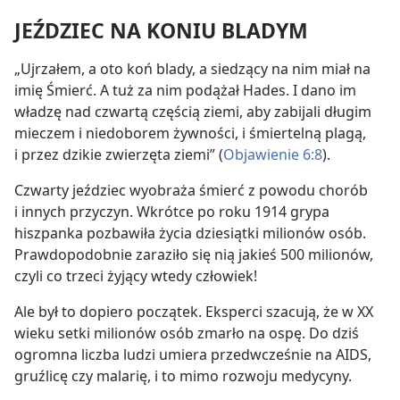
JEŹDZIEC NA KONIU BLADYM
„Ujrzałem, a oto koń blady, a siedzący na nim miał na
imię Śmierć. A tuż za nim podążał Hades. I dano im
władzę nad czwartą częścią ziemi, aby zabijali długim
mieczem i niedoborem żywności, i śmiertelną plagą,
i przez dzikie zwierzęta ziemi” (
Objawienie 6:8
).
Czwarty jeździec wyobraża śmierć z powodu chorób
i innych przyczyn. Wkrótce po roku 1914 grypa
hiszpanka pozbawiła życia dziesiątki milionów osób.
Prawdopodobnie zaraziło się nią jakieś 500 milionów,
czyli co trzeci żyjący wtedy człowiek!
Ale był to dopiero początek. Eksperci szacują, że w XX
wieku setki milionów osób zmarło na ospę. Do dziś
ogromna liczba ludzi umiera przedwcześnie na AIDS,
gruźlicę czy malarię, i to mimo rozwoju medycyny.