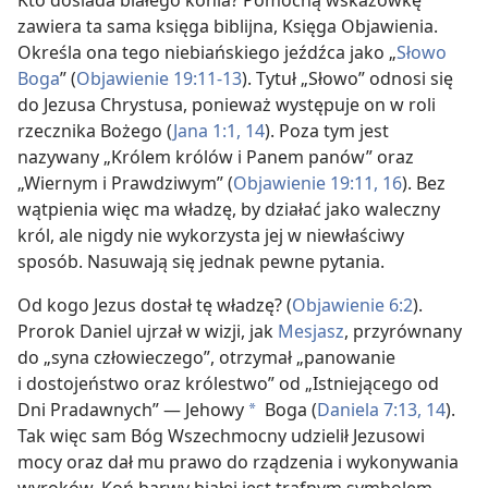
Kto dosiada białego konia? Pomocną wskazówkę
zawiera ta sama księga biblijna, Księga Objawienia.
Określa ona tego niebiańskiego jeźdźca jako „
Słowo
Boga
” (
Objawienie 19:11-13
). Tytuł „Słowo” odnosi się
do Jezusa Chrystusa, ponieważ występuje on w roli
rzecznika Bożego (
Jana 1:1,
14
). Poza tym jest
nazywany „Królem królów i Panem panów” oraz
„Wiernym i Prawdziwym” (
Objawienie 19:11,
16
). Bez
wątpienia więc ma władzę, by działać jako waleczny
król, ale nigdy nie wykorzysta jej w niewłaściwy
sposób. Nasuwają się jednak pewne pytania.
Od kogo Jezus dostał tę władzę? (
Objawienie 6:2
).
Prorok Daniel ujrzał w wizji, jak
Mesjasz
, przyrównany
do „syna człowieczego”, otrzymał „panowanie
i dostojeństwo oraz królestwo” od „Istniejącego od
Dni Pradawnych” — Jehowy
Boga (
Daniela 7:13, 14
).
a
Tak więc sam Bóg Wszechmocny udzielił Jezusowi
mocy oraz dał mu prawo do rządzenia i wykonywania