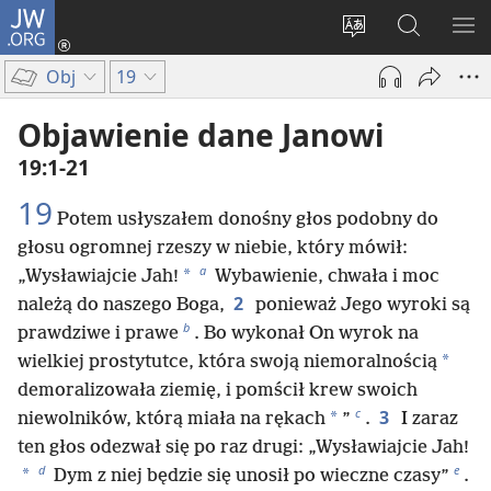
JW.ORG
Logowanie
(opens
Wybór
Szukaj
PO
new
języka
na
ME
Obj
19
window)
JW.ORG
Objawienie dane Janowi
19:1-21
19
Potem usłyszałem donośny głos podobny do
głosu ogromnej rzeszy w niebie, który mówił:
a
*
„Wysławiajcie Jah!
Wybawienie, chwała i moc
2
należą do naszego Boga,
ponieważ Jego wyroki są
b
prawdziwe i prawe
. Bo wykonał On wyrok na
*
wielkiej prostytutce, która swoją niemoralnością
demoralizowała ziemię, i pomścił krew swoich
c
3
*
niewolników, którą miała na rękach
”
.
I zaraz
ten głos odezwał się po raz drugi: „Wysławiajcie Jah!
d
e
*
Dym z niej będzie się unosił po wieczne czasy”
.