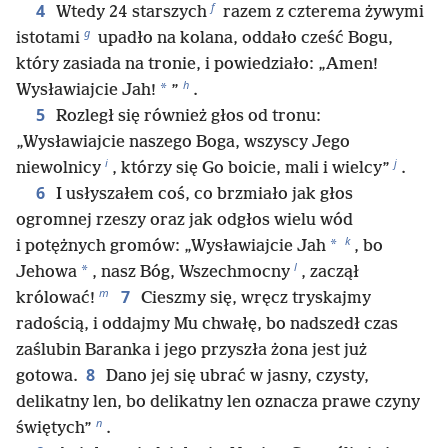
f
4
Wtedy 24 starszych
razem z czterema żywymi
g
istotami
upadło na kolana, oddało cześć Bogu,
który zasiada na tronie, i powiedziało: „Amen!
h
*
Wysławiajcie Jah!
”
.
5
Rozległ się również głos od tronu:
„Wysławiajcie naszego Boga, wszyscy Jego
i
j
niewolnicy
, którzy się Go boicie, mali i wielcy”
.
6
I usłyszałem coś, co brzmiało jak głos
ogromnej rzeszy oraz jak odgłos wielu wód
k
*
i potężnych gromów: „Wysławiajcie Jah
, bo
l
*
Jehowa
, nasz Bóg, Wszechmocny
, zaczął
m
7
królować!
Cieszmy się, wręcz tryskajmy
radością, i oddajmy Mu chwałę, bo nadszedł czas
zaślubin Baranka i jego przyszła żona jest już
8
gotowa.
Dano jej się ubrać w jasny, czysty,
delikatny len, bo delikatny len oznacza prawe czyny
n
świętych”
.