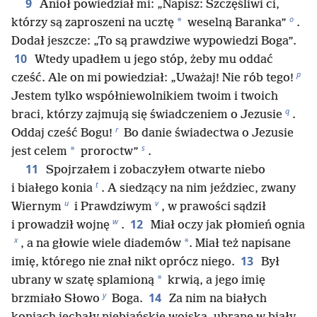
9
Anioł powiedział mi: „Napisz: Szczęśliwi ci,
o
*
którzy są zaproszeni na ucztę
weselną Baranka”
.
Dodał jeszcze: „To są prawdziwe wypowiedzi Boga”.
10
Wtedy upadłem u jego stóp, żeby mu oddać
p
cześć. Ale on mi powiedział: „Uważaj! Nie rób tego!
Jestem tylko współniewolnikiem twoim i twoich
q
braci, którzy zajmują się świadczeniem o Jezusie
.
r
Oddaj cześć Bogu!
Bo danie świadectwa o Jezusie
s
*
jest celem
proroctw”
.
11
Spojrzałem i zobaczyłem otwarte niebo
t
i białego konia
. A siedzący na nim jeździec, zwany
u
v
Wiernym
i Prawdziwym
, w prawości sądził
w
12
i prowadził wojnę
.
Miał oczy jak płomień ognia
x
*
, a na głowie wiele diademów
. Miał też napisane
13
imię, którego nie znał nikt oprócz niego.
Był
*
ubrany w szatę splamioną
krwią, a jego imię
y
14
brzmiało Słowo
Boga.
Za nim na białych