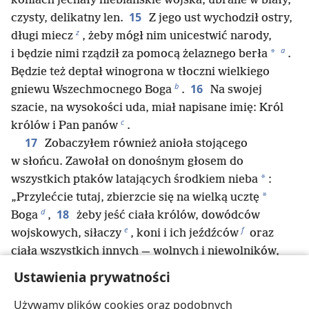
koniach jechały niebiańskie wojska, ubrane w biały,
15
czysty, delikatny len.
Z jego ust wychodził ostry,
z
długi miecz
, żeby mógł nim unicestwić narody,
a
*
i będzie nimi rządził za pomocą żelaznego berła
.
Będzie też deptał winogrona w tłoczni wielkiego
b
16
gniewu Wszechmocnego Boga
.
Na swojej
szacie, na wysokości uda, miał napisane imię: Król
c
królów i Pan panów
.
17
Zobaczyłem również anioła stojącego
w słońcu. Zawołał on donośnym głosem do
*
wszystkich ptaków latających środkiem nieba
:
*
„Przylećcie tutaj, zbierzcie się na wielką ucztę
d
18
Boga
,
żeby jeść ciała królów, dowódców
e
f
wojskowych, siłaczy
, koni i ich jeźdźców
oraz
ciała wszystkich innych — wolnych i niewolników,
małych i wielkich”.
Ustawienia prywatności
19
Wtedy zobaczyłem bestię oraz ziemskich
Używamy plików cookies oraz podobnych
królów i ich wojska, którzy zgromadzili się, żeby