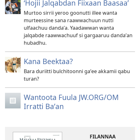
‘Hojii Jalqabdan Fiixaan Baasaa’
Murtoo sirrii yeroo goonutti illee wanta
murteessine sana raawwachuun nutti
ulfaachuu dandaʼa. Yaadawwan wanta
jalqabde raawwachuuf si gargaaruu dandaʼan
hubadhu.
Kana Beektaa?
Bara duriitti bulchitoonni gaʼee akkamii qabu
turan?
Wantoota Fuula JW.ORG/OM
Irratti Baʼan
FILANNAA