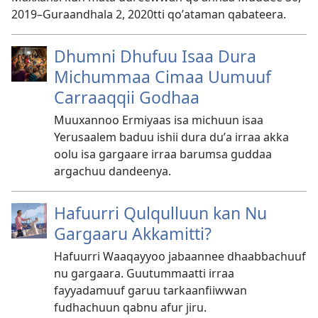
2019–Guraandhala 2, 2020tti qoʼataman qabateera.
Dhumni Dhufuu Isaa Dura
Michummaa Cimaa Uumuuf
Carraaqqii Godhaa
Muuxannoo Ermiyaas isa michuun isaa
Yerusaalem baduu ishii dura duʼa irraa akka
oolu isa gargaare irraa barumsa guddaa
argachuu dandeenya.
Hafuurri Qulqulluun kan Nu
Gargaaru Akkamitti?
Hafuurri Waaqayyoo jabaannee dhaabbachuuf
nu gargaara. Guutummaatti irraa
fayyadamuuf garuu tarkaanfiiwwan
fudhachuun qabnu afur jiru.