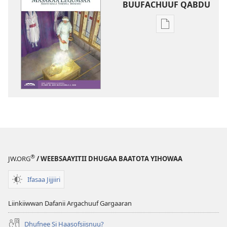
BUUFACHUUF QABDU
Filannaawwan
barreeffamoota
buufachuuf
qabdu
MASARAA
EEGUMSAA
—
MAXXANSA
QOʼANNAA
Sadaasa 2019
®
JW.ORG
/ WEEBSAAYITII DHUGAA BAATOTA YIHOWAA
Ifasaa Jijjiiri
Liinkiiwwan Dafanii Argachuuf Gargaaran
Dhufnee Si Haasofsiisnuu?