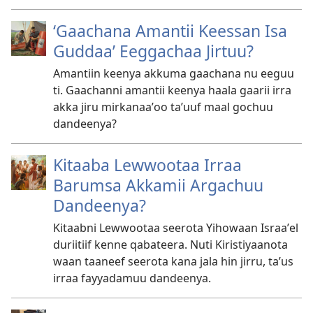
‘Gaachana Amantii Keessan Isa
Guddaa’ Eeggachaa Jirtuu?
Amantiin keenya akkuma gaachana nu eeguu
ti. Gaachanni amantii keenya haala gaarii irra
akka jiru mirkanaaʼoo taʼuuf maal gochuu
dandeenya?
Kitaaba Lewwootaa Irraa
Barumsa Akkamii Argachuu
Dandeenya?
Kitaabni Lewwootaa seerota Yihowaan Israaʼel
duriitiif kenne qabateera. Nuti Kiristiyaanota
waan taaneef seerota kana jala hin jirru, taʼus
irraa fayyadamuu dandeenya.