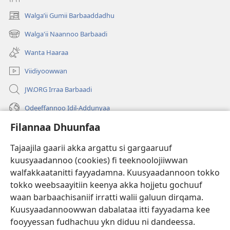
Walgaʼii Gumii Barbaaddadhu
(opens
new
Walga'ii Naannoo Barbaadi
(opens
window)
new
Wanta Haaraa
window)
Viidiyoowwan
JW.ORG Irraa Barbaadi
Odeeffannoo Idil-Addunyaa
Filannaa Dhuunfaa
Gargaarsa
Tajaajila gaarii akka argattu si gargaaruuf
Buusii
(opens
kuusyaadannoo (cookies) fi teeknoolojiiwwan
new
walfakkaatanitti fayyadamna. Kuusyaadannoon tokko
window)
"LAAYIBRARII INTARNEETIIRRAA"
tokko weebsaayitiin keenya akka hojjetu gochuuf
(opens
new
waan barbaachisaniif irratti walii galuun dirqama.
®
JW Hub
window)
(opens
Kuusyaadannoowwan dabalataa itti fayyadama kee
new
fooyyessan fudhachuu ykn diduu ni dandeessa.
Appilikeeshinii
JW Library
window)