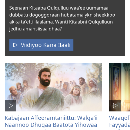
Seenaan Kitaaba Qulqulluu waaʼee uumamaa
dubbatu dogoggoraan hubatama ykn sheekkoo
akka taʼetti ilaalama. Wanti Kitaabni Qulqulluun
jedhu amansiisaa dhaa?
Viidiyoo Kana Ilaali
Kabajaan Affeeramtaniittu: Walgaʼii
Waaqeff
Naannoo Dhugaa Baatota Yihowaa
Fayyad