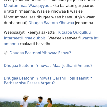
Mootummaa Waaqayyoo
akka baratan gargaaruu
irratti hirmaanna. Waaʼee Yihowaa fi waaʼee
Mootummaa isaa dhugaa waan baanuuf ykn waan
dubbannuuf,
Dhugaa Baatota Yihowaa
jedhamna.
Weebsaayitii keenya sakattaʼi.
Kitaaba Qulqulluu
Intarneetii irraa dubbisi.
Waaʼee keenyaa fi
wanta itti
amannu
caalaatti baradhu.
Dhugaa Baatonni Yihowaa Eenyu?
Dhugaa Baatonni Yihowaa Maal Jedhanii Amanu?
Dhugaa Baatonni Yihowaa Qarshii Hojii isaaniitiif
Barbaachisu Eessaa Argatu?