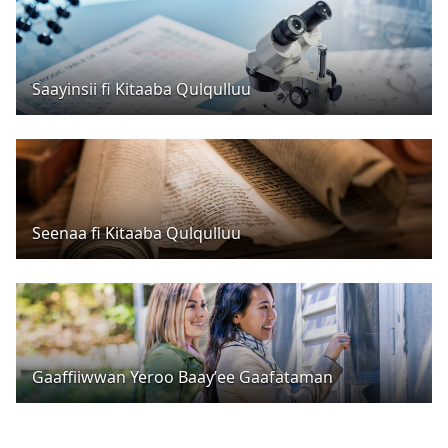
Saayinsii fi Kitaaba Qulqulluu
Seenaa fi Kitaaba Qulqulluu
Gaaffiiwwan Yeroo Baayʼee Gaafataman