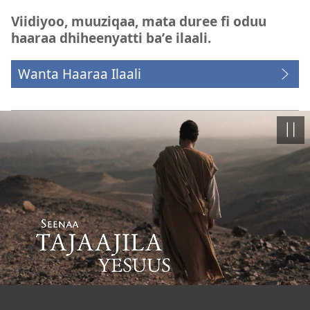
Viidiyoo, muuziqaa, mata duree fi oduu
haaraa dhiheenyatti baʼe ilaali.
Wanta Haaraa Ilaali
Dhaa