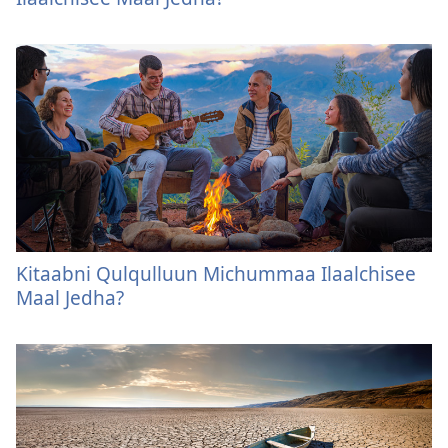
Kitaabni Qulqulluun Michummaa Ilaalchisee
Maal Jedha?