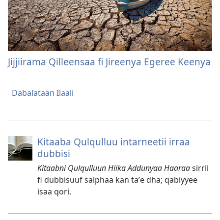
Jijjiirama Qilleensaa fi Jireenya Egeree Keenya
Dabalataan Ilaali
Kitaaba Qulqulluu intarneetii irraa
dubbisi
Kitaabni Qulqulluun Hiika Addunyaa Haaraa
sirrii
fi dubbisuuf salphaa kan taʼe dha; qabiyyee
isaa qori.