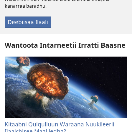
kanarraa baradhu.
Deebiisaa Ilaali
Wantoota Intarneetii Irratti Baasne
Kitaabni Qulqulluun Waraana Nuukileerii
Ilaalchisee Maal Jedha?