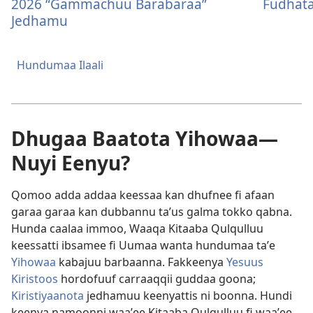
2026 “Gammachuu Barabaraa”
Fudhat
Jedhamu
Hundumaa Ilaali
Dhugaa Baatota Yihowaa—
Nuyi Eenyu?
Qomoo adda addaa keessaa kan dhufnee fi afaan
garaa garaa kan dubbannu taʼus galma tokko qabna.
Hunda caalaa immoo, Waaqa Kitaaba Qulqulluu
keessatti ibsamee fi Uumaa wanta hundumaa taʼe
Yihowaa
kabajuu barbaanna. Fakkeenya
Yesuus
Kiristoos
hordofuuf carraaqqii guddaa goona;
Kiristiyaanota
jedhamuu keenyattis ni boonna. Hundi
keenya namoonni waaʼee Kitaaba Qulqulluu fi waaʼee