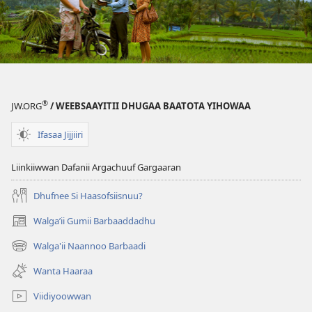
®
JW.ORG
/ WEEBSAAYITII DHUGAA BAATOTA YIHOWAA
Ifasaa Jijjiiri
Liinkiiwwan Dafanii Argachuuf Gargaaran
Dhufnee Si Haasofsiisnuu?
Walgaʼii Gumii Barbaaddadhu
(opens
new
Walga'ii Naannoo Barbaadi
(opens
window)
new
Wanta Haaraa
window)
Viidiyoowwan