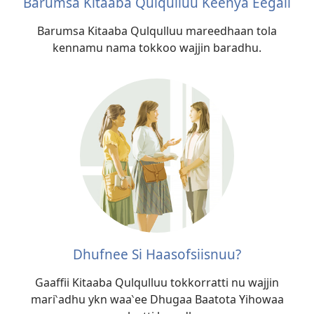
Barumsa Kitaaba Qulqulluu Keenya Eegali
Barumsa Kitaaba Qulqulluu mareedhaan tola
kennamu nama tokkoo wajjin baradhu.
Dhufnee Si Haasofsiisnuu?
Gaaffii Kitaaba Qulqulluu tokkorratti nu wajjin
mari‵adhu ykn waa‵ee Dhugaa Baatota Yihowaa