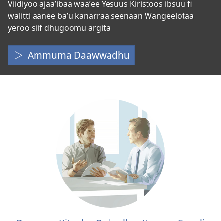
Seenaa
Viidiyoo ajaaʼibaa waaʼee Yesuus Kiristoos ibsuu fi
walitti aanee baʼu kanarraa seenaan Wangeelotaa
Tajaajila
yeroo siif dhugoomu argita
Yesuus
Ammuma Daawwadhu