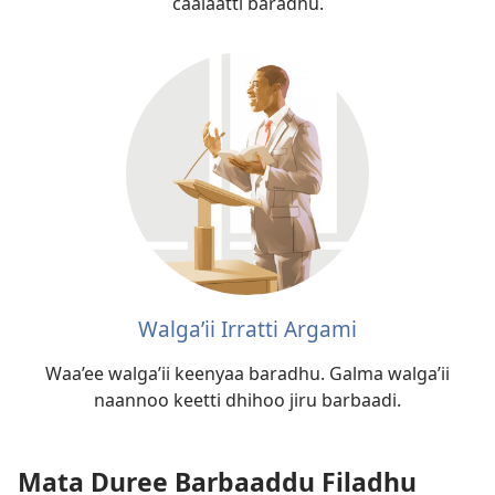
caalaatti baradhu.
Walga’ii Irratti Argami
Waa’ee walga’ii keenyaa baradhu. Galma walga’ii
naannoo keetti dhihoo jiru barbaadi.
Mata Duree Barbaaddu Filadhu