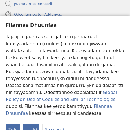
JW.ORG Irraa Barbaadi
Odeeffannoo Idil-Addunyaa
Filannaa Dhuunfaa
Gargaarsa
Tajaajila gaarii akka argattu si gargaaruuf
Buusii
(opens
kuusyaadannoo (cookies) fi teeknoolojiiwwan
new
walfakkaatanitti fayyadamna. Kuusyaadannoon tokko
window)
"LAAYIBRARII INTARNEETIIRRAA"
tokko weebsaayitiin keenya akka hojjetu gochuuf
(opens
new
waan barbaachisaniif irratti walii galuun dirqama.
®
JW Hub
window)
Kuusyaadannoowwan dabalataa itti fayyadama kee
(opens
new
fooyyessan fudhachuu ykn diduu ni dandeessa.
Appilikeeshinii
JW Library
window)
Daataa kana matumaa hin gurgurru ykn daldalaaf itti
hin fayyadamnu. Odeeffannoo dabalataatiif
Global
Policy on Use of Cookies and Similar Technologies
dubbisi. Filannaa kee yeroo kamittiyyuu
Filannaa
Copyright
© 2026 Watch Tower Bible and Tract Society of Pennsylvania.
Dhuunfaa
keessaa sirreessuu ni dandeessa.
WALII GALTEE
|
IMAAMMATA MATEENYAA
|
FILANNAA DHUUNFAA
Tole
Lakki
Sirreessi