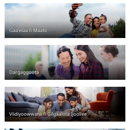
Gaaʼelaa fi Maatii
Dargaggoota
Viidiyoowwanii fi Gilgaalota Ijoollee