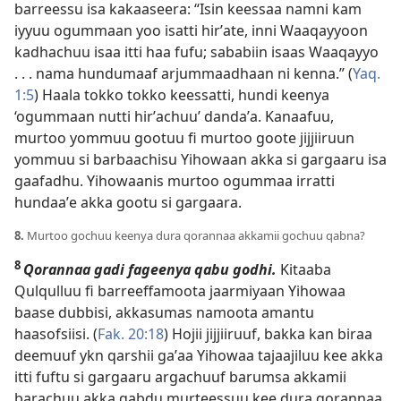
barreessu isa kakaaseera: “Isin keessaa namni kam
iyyuu ogummaan yoo isatti hirʼate, inni Waaqayyoon
kadhachuu isaa itti haa fufu; sababiin isaas Waaqayyo
. . . nama hundumaaf arjummaadhaan ni kenna.” (
Yaq.
1:5
) Haala tokko tokko keessatti, hundi keenya
‘ogummaan nutti hirʼachuu’ dandaʼa. Kanaafuu,
murtoo yommuu gootuu fi murtoo goote jijjiiruun
yommuu si barbaachisu Yihowaan akka si gargaaru isa
gaafadhu. Yihowaanis murtoo ogummaa irratti
hundaaʼe akka gootu si gargaara.
8.
Murtoo gochuu keenya dura qorannaa akkamii gochuu qabna?
8
Qorannaa gadi fageenya qabu godhi.
Kitaaba
Qulqulluu fi barreeffamoota jaarmiyaan Yihowaa
baase dubbisi, akkasumas namoota amantu
haasofsiisi. (
Fak. 20:18
) Hojii jijjiiruuf, bakka kan biraa
deemuuf ykn qarshii gaʼaa Yihowaa tajaajiluu kee akka
itti fuftu si gargaaru argachuuf barumsa akkamii
barachuu akka qabdu murteessuu kee dura qorannaa