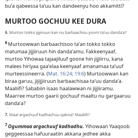
buʼa qabeessa taʼuu kan dandeenyu hoo akkamitti?
MURTOO GOCHUU KEE DURA
6.
Murtoo tokko jijjiiruun kan nu barbaachisu yoom taʼuu dandaʼa?
6
Murtoowwan barbaachisoo taʼan tokko tokko
matumaa jijjiiruun hin dandaʼamu. Fakkeenyaaf,
murtoo Yihowaa tajaajiluuf goone hin jijjiirru, kana
malees hiriyaa gaaʼelaa keenyaaf amanamaa taʼuuf
murteessineerra. (
Mat. 16:24;
19:6
) Murtoowwan kan
biraa garuu, jijijjiiruun barbaachisaa taʼuu dandaʼa.
Maaliifi? Sababiin isaas haalawwan ni jijjiiramu.
Maarree murtoo gaarii gochuuf maaltu nu gargaaruu
dandaʼa?
7.
Maal argachuuf kadhachuu qabna? Maaliifi?
7
Ogummaa argachuuf kadhadhu.
Yihowaan Yaaqoob
geggeessaa hafuuraatiin akkana jedhee akka