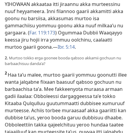
YIHOWAAN akkaataa itti jiraannu akka murteessinu
nuuf heyyameera. Inni filannoo gaarii akkamitti akka
goonu nu barsiisa, akkasumas murtoo isa
gammachiisu yommuu goonu akka nuuf milkaaʼu nu
gargaara. (
Far. 119:173
) Ogummaa Dubbii Waaqayyo
keessa jiru hojii irra yommuu oolchinu, caalaatti
murtoo gaarii goona.—
Ibr. 5:14
.
2.
Murtoo tokko erga goonee booda qabsoo akkamii gochuun nu
barbaachisuu dandaʼa?
2
Haa taʼu malee, murtoo gaarii yommuu goonutti illee
wanta jalqabne fiixaan baasuuf qabsoo gochuun nu
barbaachisa taʼa. Mee fakkeenyota muraasa armaan
gadii ilaalaa: Obboleessi dargaggeessa taʼe tokko
Kitaaba Qulqulluu guutummaatti dubbisee xumuruuf
murteesse. Achiis torbee muraasaaf akka gaariitti kan
dubbise taʼus, yeroo booda garuu dubbisuu dhaabe.
Obboleettiin takka qajeelchituu yeroo hundaa taatee
tajaajiluuf kan murteessite taʼus, guyyaa itti jalqabdu