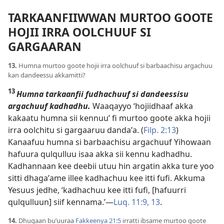
TARKAANFIIWWAN MURTOO GOOTE
HOJII IRRA OOLCHUUF SI
GARGAARAN
13.
Humna murtoo goote hojii irra oolchuuf si barbaachisu argachuu
kan dandeessu akkamitti?
13
Humna tarkaanfii fudhachuuf si dandeessisu
argachuuf kadhadhu.
Waaqayyo ‘hojiidhaaf akka
kakaatu humna sii kennuu’ fi murtoo goote akka hojii
irra oolchitu si gargaaruu dandaʼa. (
Filp. 2:13
)
Kanaafuu humna si barbaachisu argachuuf Yihowaan
hafuura qulqulluu isaa akka sii kennu kadhadhu.
Kadhannaan kee deebii utuu hin argatin akka ture yoo
sitti dhagaʼame illee kadhachuu kee itti fufi. Akkuma
Yesuus jedhe, ‘kadhachuu kee itti fufi, [hafuurri
qulqulluun] siif kennama.’—
Luq. 11:9,
13
.
14.
Dhugaan buʼuuraa
Fakkeenya 21:5
irratti ibsame murtoo goote