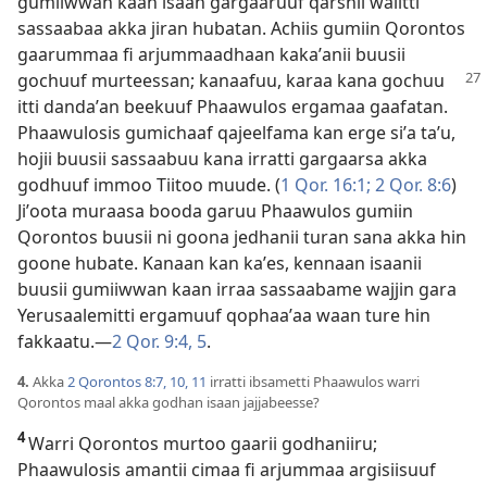
gumiiwwan kaan isaan gargaaruuf qarshii walitti
sassaabaa akka jiran hubatan. Achiis gumiin Qorontos
gaarummaa fi arjummaadhaan kakaʼanii buusii
gochuuf murteessan; kanaafuu,
karaa kana gochuu
itti dandaʼan beekuuf Phaawulos ergamaa gaafatan.
Phaawulosis gumichaaf qajeelfama kan erge siʼa taʼu,
hojii buusii sassaabuu kana irratti gargaarsa akka
godhuuf immoo Tiitoo muude. (
1 Qor. 16:1;
2 Qor. 8:6
)
Jiʼoota muraasa booda garuu Phaawulos gumiin
Qorontos buusii ni goona jedhanii turan sana akka hin
goone hubate. Kanaan kan kaʼes, kennaan isaanii
buusii gumiiwwan kaan irraa sassaabame wajjin gara
Yerusaalemitti ergamuuf qophaaʼaa waan ture hin
fakkaatu.—
2 Qor. 9:4, 5
.
4.
Akka
2 Qorontos 8:7,
10, 11
irratti ibsametti Phaawulos warri
Qorontos maal akka godhan isaan jajjabeesse?
4
Warri Qorontos murtoo gaarii godhaniiru;
Phaawulosis amantii cimaa fi arjummaa argisiisuuf