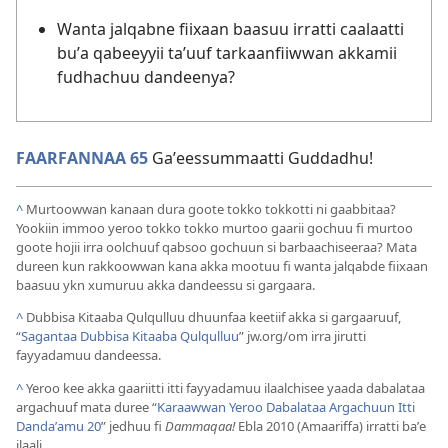
Wanta jalqabne fiixaan baasuu irratti caalaatti
buʼa qabeeyyii taʼuuf tarkaanfiiwwan akkamii
fudhachuu dandeenya?
FAARFANNAA 65
Gaʼeessummaatti Guddadhu!
^
Murtoowwan kanaan dura goote tokko tokkotti ni gaabbitaa?
Yookiin immoo yeroo tokko tokko murtoo gaarii gochuu fi murtoo
goote hojii irra oolchuuf qabsoo gochuun si barbaachiseeraa? Mata
dureen kun rakkoowwan kana akka mootuu fi wanta jalqabde fiixaan
baasuu ykn xumuruu akka dandeessu si gargaara.
^
Dubbisa Kitaaba Qulqulluu dhuunfaa keetiif akka si gargaaruuf,
“
Sagantaa Dubbisa Kitaaba Qulqulluu
” jw.org/om irra jirutti
fayyadamuu dandeessa.
^
Yeroo kee akka gaariitti itti fayyadamuu ilaalchisee yaada dabalataa
argachuuf mata duree “
Karaawwan Yeroo Dabalataa Argachuun Itti
Dandaʼamu 20
” jedhuu fi
Dammaqaa!
Ebla 2010 (Amaariffa) irratti baʼe
ilaali.