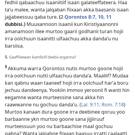
fedhii qabaachuu isaaniitiif isaan galateeffateera. Haa
taʼu malee, wanta jalqaban fiixaan akka baasanis isaan
jajjabeessuu qaba ture.
(
2 Qorontos 8:7,
10, 11
dubbisi.)
Muuxannoon isaanii kun Kiristiyaanonni
amanamoon illee murtoo gaarii godhanii turan hojii
irra oolchuun isaanitti ulfaachuu akka dandaʼu nu
barsiisa.
5.
Gaaffiiwwan kamfaʼiif deebii arganna?
5
Akkuma warra Qorontos nutis murtoo goone hojii
irra oolchuun nutti ulfaachuu dandaʼa. Maaliif? Mudaa
kan qabnu waan taaneef hojii irra oolchuuf harʼa boru
jechuu dandeenya. Yookiin immoo yeroonii fi wanti hin
eegamne wanta murteessine sana akka hin
raawwanne nu gochuu dandaʼu. (
Lal. 9:11;
Rom. 7:18
)
Murtoo kanaan dura goone irra deebinee qoruu yoo
barbaanne ykn murtoo goone sana jijjiiruuf
murteessuun yoo nu barbaachise maal gochuu
qabna? Wanta jalqabne fiixaan baasuu irratti caalaatti