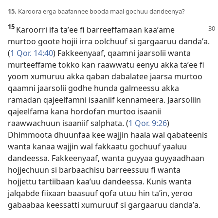
15.
Karoora erga baafannee booda maal gochuu dandeenya?
15
Karoorri ifa taʼee fi barreeffamaan kaaʼame
murtoo goote hojii irra oolchuuf si gargaaruu dandaʼa.
(
1 Qor. 14:40
) Fakkeenyaaf, qaamni jaarsolii wanta
murteeffame tokko kan raawwatu eenyu akka taʼee fi
yoom xumuruu akka qaban dabalatee jaarsa murtoo
qaamni jaarsolii godhe hunda galmeessu akka
ramadan qajeelfamni isaaniif kennameera. Jaarsoliin
qajeelfama kana hordofan murtoo isaanii
raawwachuun isaaniif salphata. (
1 Qor. 9:26
)
Dhimmoota dhuunfaa kee wajjin haala wal qabateenis
wanta kanaa wajjin wal fakkaatu gochuuf yaaluu
dandeessa. Fakkeenyaaf, wanta guyyaa guyyaadhaan
hojjechuun si barbaachisu barreessuu fi wanta
hojjettu tartiibaan kaaʼuu dandeessa. Kunis wanta
jalqabde fiixaan baasuuf qofa utuu hin taʼin, yeroo
gabaabaa keessatti xumuruuf si gargaaruu dandaʼa.