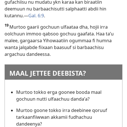
gufachiisu nu mudatu ykn karaa kan biraatiin
deemuun nu barbaachisutti salphaatti abdii hin
kutannu.—
Gal. 6:9
.
19
Murtoo gaarii gochuun ulfaataa dha, hojii irra
oolchuun immoo qabsoo gochuu gaafata. Haa taʼu
malee, gargaarsa Yihowaatiin ogummaa fi humna
wanta jalqabde fiixaan baasuuf si barbaachisu
argachuu dandeessa.
MAAL JETTEE DEEBISTA?
Murtoo tokko erga goonee booda maal
gochuun nutti ulfaachuu dandaʼa?
Murtoo goone tokko irra deebinee qoruuf
tarkaanfiiwwan akkamii fudhachuu
dandeenya?