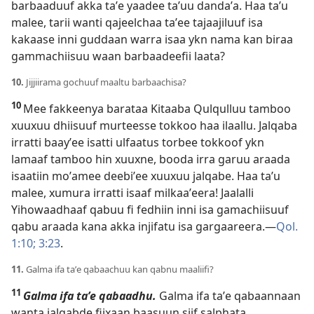
barbaaduuf akka taʼe yaadee taʼuu dandaʼa. Haa taʼu
malee, tarii wanti qajeelchaa taʼee tajaajiluuf isa
kakaase inni guddaan warra isaa ykn nama kan biraa
gammachiisuu waan barbaadeefii laata?
10.
Jijjiirama gochuuf maaltu barbaachisa?
10
Mee fakkeenya barataa Kitaaba Qulqulluu tamboo
xuuxuu dhiisuuf murteesse tokkoo haa ilaallu. Jalqaba
irratti baayʼee isatti ulfaatus torbee tokkoof ykn
lamaaf tamboo hin xuuxne, booda irra garuu araada
isaatiin moʼamee deebiʼee xuuxuu jalqabe. Haa taʼu
malee, xumura irratti isaaf milkaaʼeera! Jaalalli
Yihowaadhaaf qabuu fi fedhiin inni isa gamachiisuuf
qabu araada kana akka injifatu isa gargaareera.—
Qol.
1:10;
3:23
.
11.
Galma ifa taʼe qabaachuu kan qabnu maaliifi?
11
Galma ifa taʼe qabaadhu.
Galma ifa taʼe qabaannaan
wanta jalqabde fiixaan baasuun siif salphata.