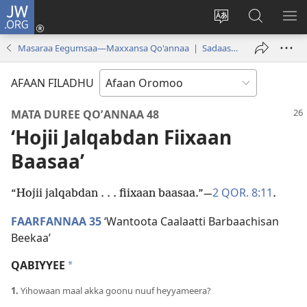
JW.ORG
Gali
(opens
Afaan
JW.ORG
BA
new
weebsaayitii
Irraa
ARG
Masaraa Eegumsaa—Maxxansa Qo'annaa | Sadaasa 2019
window)
jijjiiri
Barbaadi
AFAAN FILADHU
MATA DUREE QOʼANNAA 48
‘Hojii Jalqabdan Fiixaan
Baasaa’
2 QOR. 8:11
“Hojii jalqabdan . . . fiixaan baasaa.”—
.
FAARFANNAA 35
‘Wantoota Caalaatti Barbaachisan
Beekaa’
QABIYYEE
*
1.
Yihowaan maal akka goonu nuuf heyyameera?