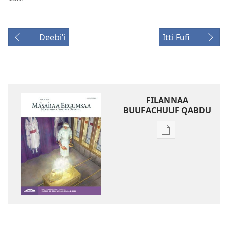
Deebiʼi
Itti Fufi
FILANNAA
BUUFACHUUF QABDU
Filannaawwan
barreeffamoota
buufachuuf
qabdu
MASARAA
EEGUMSAA
—
MAXXANSA