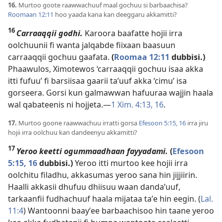
16.
Murtoo goote raawwachuuf maal gochuu si barbaachisa?
Roomaan 12:11
hoo yaada kana kan deeggaru akkamitti?
16
Carraaqqii godhi.
Karoora baafatte hojii irra
oolchuunii fi wanta jalqabde fiixaan baasuun
carraaqqii gochuu gaafata.
(
Roomaa 12:11
dubbisi.)
Phaawulos, Ximotewos ‘carraaqqii gochuu isaa akka
itti fufuu’ fi barsiisaa gaarii taʼuuf akka ‘cimu’ isa
gorseera. Gorsi kun galmawwan hafuuraa wajjin haala
wal qabateenis ni hojjeta.—
1 Xim. 4:13,
16
.
17.
Murtoo goone raawwachuu irratti gorsa
Efesoon 5:15, 16
irra jiru
hojii irra oolchuu kan dandeenyu akkamitti?
17
Yeroo keetti ogummaadhaan fayyadami.
(
Efesoon
5:15, 16
dubbisi.)
Yeroo itti murtoo kee hojii irra
oolchitu filadhu, akkasumas yeroo sana hin jijjiirin.
Haalli akkasii dhufuu dhiisuu waan dandaʼuuf,
tarkaanfii fudhachuuf haala mijataa taʼe hin eegin. (
Lal.
11:4
) Wantoonni baayʼee barbaachisoo hin taane yeroo