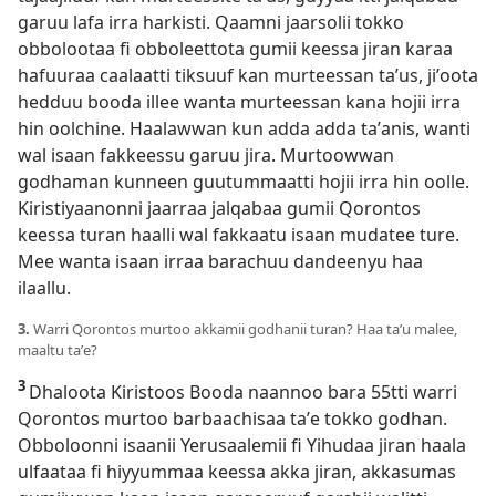
garuu lafa irra harkisti. Qaamni jaarsolii tokko
obbolootaa fi obboleettota gumii keessa jiran karaa
hafuuraa caalaatti tiksuuf kan murteessan taʼus, jiʼoota
hedduu booda illee wanta murteessan kana hojii irra
hin oolchine. Haalawwan kun adda adda taʼanis, wanti
wal isaan fakkeessu garuu jira. Murtoowwan
godhaman kunneen guutummaatti hojii irra hin oolle.
Kiristiyaanonni jaarraa jalqabaa gumii Qorontos
keessa turan haalli wal fakkaatu isaan mudatee ture.
Mee wanta isaan irraa barachuu dandeenyu haa
ilaallu.
3.
Warri Qorontos murtoo akkamii godhanii turan? Haa taʼu malee,
maaltu taʼe?
3
Dhaloota Kiristoos Booda naannoo bara 55⁠tti warri
Qorontos murtoo barbaachisaa taʼe tokko godhan.
Obboloonni isaanii Yerusaalemii fi Yihudaa jiran haala
ulfaataa fi hiyyummaa keessa akka jiran, akkasumas