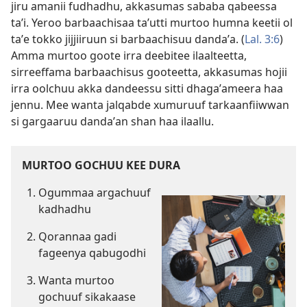
jiru amanii fudhadhu, akkasumas sababa qabeessa
taʼi. Yeroo barbaachisaa taʼutti murtoo humna keetii ol
taʼe tokko jijjiiruun si barbaachisuu dandaʼa. (
Lal. 3:6
)
Amma murtoo goote irra deebitee ilaalteetta,
sirreeffama barbaachisus gooteetta, akkasumas hojii
irra oolchuu akka dandeessu sitti dhagaʼameera haa
jennu. Mee wanta jalqabde xumuruuf tarkaanfiiwwan
si gargaaruu dandaʼan shan haa ilaallu.
MURTOO GOCHUU KEE DURA
Ogummaa argachuuf
kadhadhu
Qorannaa gadi
fageenya qabugodhi
Wanta murtoo
gochuuf sikakaase