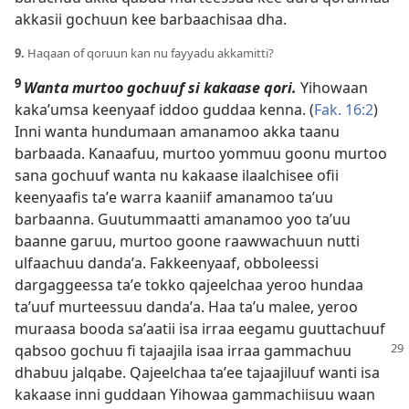
akkasii gochuun kee barbaachisaa dha.
9.
Haqaan of qoruun kan nu fayyadu akkamitti?
9
Wanta murtoo gochuuf si kakaase qori.
Yihowaan
kakaʼumsa keenyaaf iddoo guddaa kenna. (
Fak. 16:2
)
Inni wanta hundumaan amanamoo akka taanu
barbaada. Kanaafuu, murtoo yommuu goonu murtoo
sana gochuuf wanta nu kakaase ilaalchisee ofii
keenyaafis taʼe warra kaaniif amanamoo taʼuu
barbaanna. Guutummaatti amanamoo yoo taʼuu
baanne garuu, murtoo goone raawwachuun nutti
ulfaachuu dandaʼa. Fakkeenyaaf, obboleessi
dargaggeessa taʼe tokko qajeelchaa yeroo hundaa
taʼuuf murteessuu dandaʼa. Haa taʼu malee, yeroo
muraasa booda saʼaatii isa irraa eegamu guuttachuuf
qabsoo gochuu fi tajaajila
isaa irraa gammachuu
dhabuu jalqabe. Qajeelchaa taʼee tajaajiluuf wanti isa
kakaase inni guddaan Yihowaa gammachiisuu waan