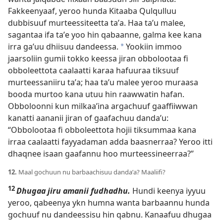
Fakkeenyaaf, yeroo hunda Kitaaba Qulqulluu
dubbisuuf murteessiteetta taʼa. Haa taʼu malee,
sagantaa ifa taʼe yoo hin qabaanne, galma kee kana
irra gaʼuu dhiisuu dandeessa.
Yookiin immoo
*
jaarsoliin gumii tokko keessa jiran obbolootaa fi
obboleettota caalaatti karaa hafuuraa tiksuuf
murteessaniiru taʼa; haa taʼu malee yeroo muraasa
booda murtoo kana utuu hin raawwatin hafan.
Obboloonni kun milkaaʼina argachuuf gaaffiiwwan
kanatti aananii jiran of gaafachuu dandaʼu:
“Obbolootaa fi obboleettota hojii tiksummaa kana
irraa caalaatti fayyadaman adda baasnerraa? Yeroo itti
dhaqnee isaan gaafannu hoo murteessineerraa?”
12.
Maal gochuun nu barbaachisuu dandaʼa? Maaliifi?
12
Dhugaa jiru amanii fudhadhu.
Hundi keenya iyyuu
yeroo, qabeenya ykn humna wanta barbaannu hunda
gochuuf nu dandeessisu hin qabnu. Kanaafuu dhugaa