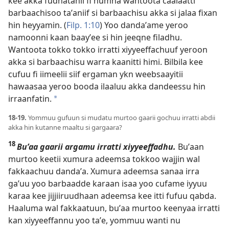
kee akka fudhatanii fi humna wantoota caalaatti
barbaachisoo taʼaniif si barbaachisu akka si jalaa fixan
hin heyyamin. (
Filp. 1:10
) Yoo dandaʼame yeroo
namoonni kaan baayʼee si hin jeeqne filadhu.
Wantoota tokko tokko irratti xiyyeeffachuuf yeroon
akka si barbaachisu warra kaanitti himi. Bilbila kee
cufuu fi iimeelii siif ergaman ykn weebsaayitii
hawaasaa yeroo booda ilaaluu akka dandeessu hin
irraanfatin.
*
18-19.
Yommuu gufuun si mudatu murtoo gaarii gochuu irratti abdii
akka hin kutanne maaltu si gargaara?
18
Buʼaa gaarii argamu irratti xiyyeeffadhu.
Buʼaan
murtoo keetii xumura adeemsa tokkoo wajjin wal
fakkaachuu dandaʼa. Xumura adeemsa sanaa irra
gaʼuu yoo barbaadde karaan isaa yoo cufame iyyuu
karaa kee jijjiiruudhaan adeemsa kee itti fufuu qabda.
Haaluma wal fakkaatuun, buʼaa murtoo keenyaa irratti
kan xiyyeeffannu yoo taʼe, yommuu wanti nu