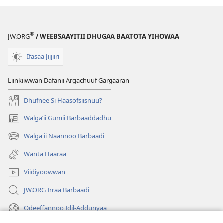
QOʼANNAA
Sadaasa 2019
®
JW.ORG
/ WEEBSAAYITII DHUGAA BAATOTA YIHOWAA
Ifasaa Jijjiiri
Liinkiiwwan Dafanii Argachuuf Gargaaran
Dhufnee Si Haasofsiisnuu?
Walgaʼii Gumii Barbaaddadhu
(opens
new
Walga'ii Naannoo Barbaadi
(opens
window)
new
Wanta Haaraa
window)
Viidiyoowwan
JW.ORG Irraa Barbaadi
Odeeffannoo Idil-Addunyaa