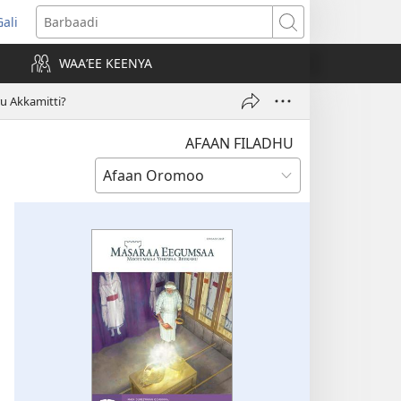
Gali
opens
Barbaadi
new
WAAʼEE KEENYA
indow)
u Akkamitti?
AFAAN FILADHU