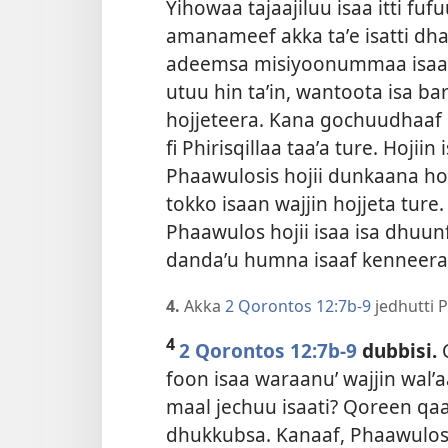
Yihowaa tajaajiluu isaa itti fu
amanameef akka taʼe isatti dha
adeemsa misiyoonummaa isaa isa
utuu hin taʼin, wantoota isa b
hojjeteera. Kana gochuudhaaf
fi Phirisqillaa taaʼa ture. Hoj
Phaawulosis hojii dunkaana 
tokko isaan wajjin hojjeta ture. 
Phaawulos hojii isaa isa dhuun
dandaʼu humna isaaf kenneera
4.
Akka
2 Qorontos 12:7b-9
jedhutti 
4
2 Qorontos 12:7b-9
dubbisi.
foon isaa waraanu’ wajjin wa
maal jechuu isaati? Qoreen qa
dhukkubsa. Kanaaf, Phaawulo