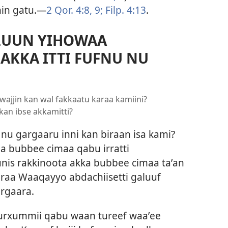
 hin gatu.—
2 Qor. 4:8, 9;
Filp. 4:13
.
LUUN YIHOWAA
 AKKA ITTI FUFNU NU
 wajjin kan wal fakkaatu karaa kamiini?
 kan ibse akkamitti?
i nu gargaaru inni kan biraan isa kami?
na bubbee cimaa qabu irratti
uunis rakkinoota akka bubbee cimaa taʼan
raa Waaqayyo abdachiisetti galuuf
rgaara.
rxummii qabu waan tureef waaʼee