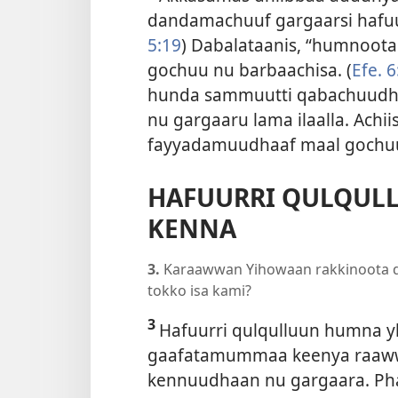
dandamachuuf gargaarsi hafuur
5:19
) Dabalataanis, “humnoot
gochuu nu barbaachisa. (
Efe. 6
hunda sammuutti qabachuudhaa
nu gargaaru lama ilaalla. Achi
fayyadamuudhaaf maal gochuu
HAFUURRI QULQUL
KENNA
3.
Karaawwan Yihowaan rakkinoota da
tokko isa kami?
3
Hafuurri qulqulluun humna ykn
gaafatamummaa keenya raaww
kennuudhaan nu gargaara. Pha