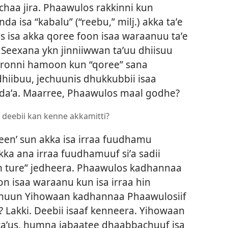
haa jira. Phaawulos rakkinni kun
 isa “kabalu” (“reebu,” milj.) akka taʼe
 isa akka qoree foon isaa waraanuu taʼe
de Seexana ykn jinniiwwan taʼuu dhiisuu
uronni hamoon kun “qoree” sana
iibuu, jechuunis dhukkubbii isaa
ndaʼa. Maarree, Phaawulos maal godhe?
deebii kan kenne akkamitti?
reen’ sun akka isa irraa fuudhamu
ka ana irraa fuudhamuuf siʼa sadii
 ture” jedheera. Phaawulos kadhannaa
on isaa waraanu kun isa irraa hin
chuun Yihowaan kadhannaa Phaawulosiif
 Lakki. Deebii isaaf kenneera. Yihowaan
 taʼus, humna jabaatee dhaabbachuuf isa