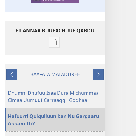
FILANNAA BUUFACHUUF QABDU
Filannaawwan
barreeffamoota
buufachuuf
qabdu
BAAFATA MATADUREE
MASARAA
Deebiʼi
Itti
EEGUMSAA
Fufi
—
Dhumni Dhufuu Isaa Dura Michummaa
MAXXANSA
Cimaa Uumuuf Carraaqqii Godhaa
QOʼANNAA
Sadaasa 2019
Hafuurri Qulqulluun kan Nu Gargaaru
Akkamitti?