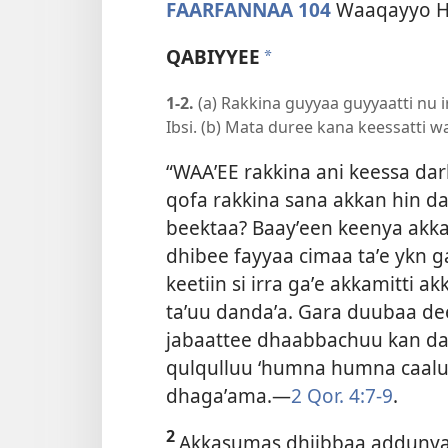
FAARFANNAA 104
Waaqayyo Ha
QABIYYEE
*
1-2.
(a) Rakkina guyyaa guyyaatti nu
Ibsi. (b) Mata duree kana keessatti waa
“WAAʼEE rakkina ani keessa d
qofa rakkina sana akkan hin d
beektaa? Baayʼeen keenya akkas
dhibee fayyaa cimaa taʼe ykn 
keetiin si irra gaʼe akkamitti
taʼuu dandaʼa. Gara duubaa d
jabaattee dhaabbachuu kan da
qulqulluu ‘humna humna caalu’ w
dhagaʼama.—
2 Qor. 4:7-9
.
2
Akkasumas dhiibbaa addunya