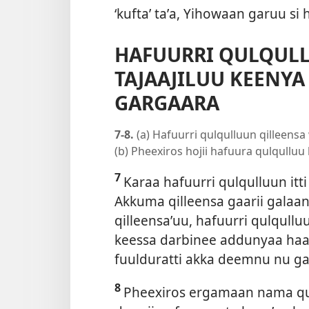
‘kufta’ taʼa, Yihowaan garuu si
HAFUURRI QULQUL
TAJAAJILUU KEENYA
GARGAARA
7-8.
(a) Hafuurri qulqulluun qilleensa
(b) Pheexiros hojii hafuura qulqulluu
7
Karaa hafuurri qulqulluun itt
Akkuma qilleensa gaarii galaa
qilleensaʼuu, hafuurri qulqull
keessa darbinee addunyaa haa
fuulduratti akka deemnu nu ga
8
Pheexiros ergamaan nama qu