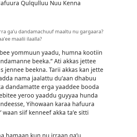
fuura Qulqulluu Nuu Kenna
 irra gaʼu dandamachuuf maaltu nu gargaara?
ʼee maalii ilaalla?
arbee yommuun yaadu, humna kootiin
andamanne beeka.” Ati akkas jettee
 jennee beekna. Tarii akkas kan jette
gadda nama jaalattu duʼaan dhabuu
 akka dandamatte erga yaaddee booda
eebitee yeroo yaaddu guyyaa hunda
ndeesse, Yihowaan karaa hafuura
aan siif kenneef akka taʼe sitti
a hamaan kun nu irraan gaʼu