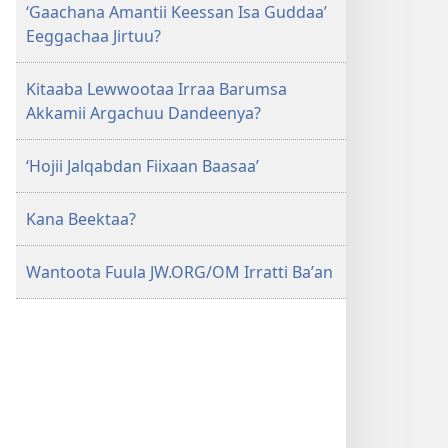
‘Gaachana Amantii Keessan Isa Guddaa’
Eeggachaa Jirtuu?
Kitaaba Lewwootaa Irraa Barumsa
Akkamii Argachuu Dandeenya?
‘Hojii Jalqabdan Fiixaan Baasaa’
Kana Beektaa?
Wantoota Fuula JW.ORG/OM Irratti Baʼan