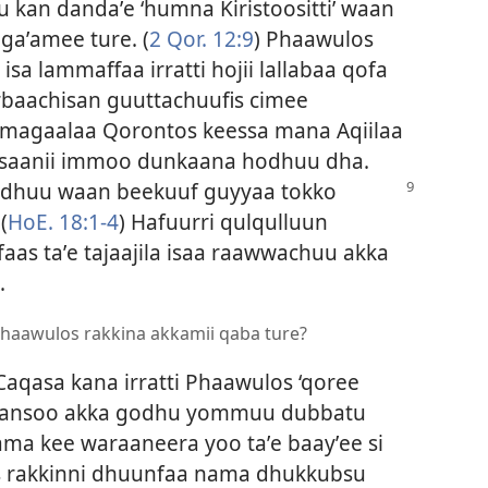
fuu kan dandaʼe ‘humna Kiristoositti’ waan
gaʼamee ture. (
2 Qor. 12:9
) Phaawulos
 lammaffaa irratti hojii lallabaa qofa
arbaachisan guuttachuufis cimee
 magaalaa Qorontos keessa mana Aqiilaa
iin isaanii immoo dunkaana hodhuu dha.
hodhuu waan beekuuf guyyaa
tokko
(
HoE. 18:1-4
) Hafuurri qulqulluun
faas taʼe tajaajila isaa raawwachuu akka
.
Phaawulos rakkina akkamii qaba ture?
Caqasa kana irratti Phaawulos ‘qoree
lʼaansoo akka godhu yommuu dubbatu
ama kee waraaneera yoo taʼe baayʼee si
s rakkinni dhuunfaa nama dhukkubsu