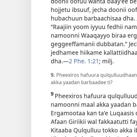
doonii oofuu wanta baayʼee bee
hojjetu ibsuuf, jecha doonii o
hubachuun barbaachisaa dha. 
“Raajiin yoom iyyuu fedhii na
namoonni Waaqayyo biraa erg
geggeeffamanii dubbatan.” Jech
jedhamee hiikame kallattiidha
dha.—
2 Phe. 1:21
; milj.
9.
Pheexiros hafuura qulqulluudhaa
akka yaadan barbaadee ti?
9
Pheexiros hafuura qulqullu
namoonni maal akka yaadan bar
Ergamootaa kan taʼe Luqaasis d
Afaan Giriikii wal fakkaatutti 
Kitaaba
Qulqulluu tokko akka i