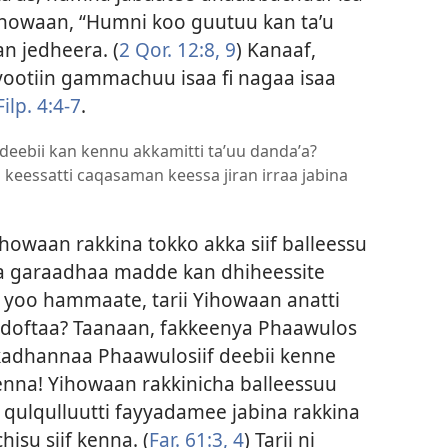
ihowaan, “Humni koo guutuu kan taʼu
an jedheera. (
2 Qor. 12:8, 9
) Kanaaf,
otiin gammachuu isaa fi nagaa isaa
Filp. 4:4-7
.
eebii kan kennu akkamitti taʼuu dandaʼa?
keessatti caqasaman keessa jiran irraa jabina
owaan rakkina tokko akka siif balleessu
a garaadhaa madde kan dhiheessite
ykn yoo hammaate, tarii Yihowaan anatti
ddoftaa? Taanaan, fakkeenya Phaawulos
adhannaa Phaawulosiif deebii kenne
kenna! Yihowaan rakkinicha balleessuu
a qulqulluutti fayyadamee jabina rakkina
su siif kenna. (
Far. 61:3, 4
) Tarii ni