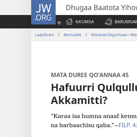
JW.ORG
Dhugaa Baatota Yih
KAʼUMSA
BARUMSAW
Laayibrarii
Barruulee
Masaraa Eegumsaa—Maxx
MATA DUREE QOʼANNAA 45
Hafuurri Qulqul
Akkamitti?
“Karaa isa humna anaaf kennu
FILP. 4
na barbaachisu qaba.”—