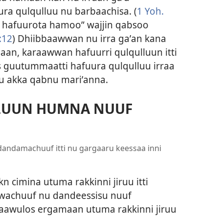
a qulqulluu nu barbaachisa. (
1 Yoh.
a hafuurota hamoo” wajjin qabsoo
:12
) Dhiibbaawwan nu irra gaʼan kana
n, karaawwan hafuurri qulqulluun itti
is guutummaatti hafuura qulqulluu irraa
 akka qabnu mariʼanna.
LUUN HUMNA NUUF
ndamachuuf itti nu gargaaru keessaa inni
 cimina utuma rakkinni jiruu itti
achuuf nu dandeessisu nuuf
awulos ergamaan utuma rakkinni jiruu