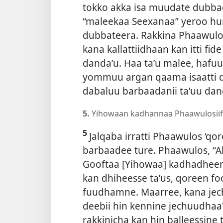
tokko akka isa muudate dubbac
“maleekaa Seexanaa” yeroo hunda
dubbateera. Rakkina Phaawulos
kana kallattiidhaan kan itti fi
dandaʼu. Haa taʼu malee, hafu
yommuu argan qaama isaatti dh
dabaluu barbaadanii taʼuu da
5.
Yihowaan kadhannaa Phaawulosiif 
5
Jalqaba irratti Phaawulos ‘qo
barbaadee ture. Phaawulos, “Ak
Gooftaa [Yihowaa] kadhadheen
kan dhiheesse taʼus, qoreen fo
fuudhamne. Maarree, kana je
deebii hin kennine jechuudhaa?
rakkinicha kan hin balleessine