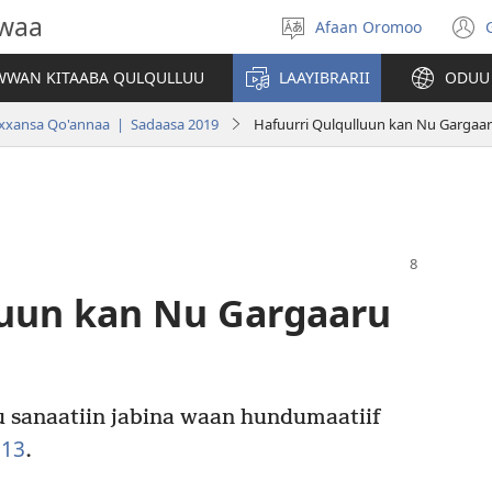
owaa
Afaan Oromoo
Afaan
(
filadhu
WAN KITAABA QULQULLUU
LAAYIBRARII
ODUU
w
ansa Qo'annaa | Sadaasa 2019
Hafuurri Qulqulluun kan Nu Gargaar
luun kan Nu Gargaaru
 sanaatiin jabina waan hundumaatiif
:13
.