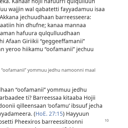
ka. Kanaaf hojii hafuurri qulqulluun
ofuu wajjin wal qabatetti fayyadamuu isaa
Akkana jechuudhaan barreesseera:
maatiin hin dhufne; kanaa mannaa
aman hafuura qulqulluudhaan
i Afaan Giriikii “geggeeffamanii”
an yeroo hiikamu “oofamanii” jechuu
n “oofamanii” yommuu jedhu namoonni maal
udhaan “oofamanii” yommuu jedhu
baadee ti? Barreessaa kitaaba Hojii
oonii qilleensaan ‘oofamu’ ibsuuf jecha
fayyadameera. (
HoE. 27:15
) Hayyuun
bsetti Pheexiros barreessitoonni