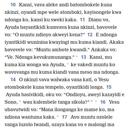
10
Kansi, vava aleke andi batombokele kuna
nkinzi, oyandi mpe wele atomboki, kayisongele kwa
11
ndonga ko, kansi ku sweki kaka.
Dianu vo,
Ayuda bayantikidi kumvava kuna nkinzi, bavovele
12
vo: “O muntu ndioyo akweyi kena?”
E ndonga
iyantikidi wuninina kwayingi mu kuma kiandi. Akaka
bavovele vo: “Muntu ambote kwandi.” Ankaka vo:
+
13
“Ve. Ndonga kevukumunanga.”
Kansi, mu
+
kuma kia wonga wa Ayuda,
ke vakedi muntu ko
wavovanga mu kuma kiandi vana meso ma ndonga.
14
O nkinzi vava walwaka vana kati, o Yesu
15
otombokele kuna tempelo, oyantikidi longa.
Ayuda basivikidi, oku vo: “Ondioyu, aweyi kazayidi e
+
+
16
*
Sono,
wau kalembele tanga sikola?”
Yesu
ubavutwidi vo: “Mana ilonganga ke mame ko, ma
+
17
ndiona wantuma kaka.
Avo muntu ozolele
vanga luzolo lwandi, ozaya kana vo e malongi ma