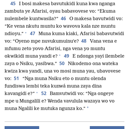
45
I bosi makesa bavutukidi kuna kwa nganga
zambuta ye Afarisi, oyau babavovese vo: “Ekuma
46
nulembele kuntwasila?”
O makesa bavutwidi vo:
“Ke vena nkutu muntu ko wavova kala nze muntu
+
47
ndioyu.”
Muna kuma kiaki, Afarisi babavutwidi
48
vo: “Oyeno mpe nuvukumuinu’e?
Vana vena e
mfumu zeto yovo Afarisi, nga vena yo muntu
+
49
okwikidi muna yandi e?
E ndonga yayi ilembele
50
zaya o Nsiku, yasibwa.”
Nikodemo ona wateka
kwiza kwa yandi, una vo mosi muna yau, ubavovese
51
vo:
“Nga muna Nsiku eto o muntu olenda
fundiswa lembi teka kunwá muna zaya dina
+
52
kavangidi e?”
Bamvutwidi vo: “Nga ongeye
mpe u Mungalili e? Wenda vavulula wazaya wo vo
*
muna Ngalili ke mutuka ngunza ko.”