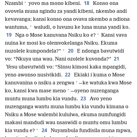
+
18
Nzambi
yovo ma mono kibeni.
Konso ona
ovovela muna ngindu za yandi kibeni, nkembo andi
kevavanga; kansi konso ona ovava nkembo a ndiona
+
wantuma,
waludi, o luvunu ke luna muna yandi ko.
+
19
Nga o Mose kanuvana Nsiku ko e?
Kansi vava
nuina ke mosi ko olemvokelanga Nsiku. Ekuma
+
20
nuzolele kumpondela?”
E ndonga bavutwidi
21
vo: “Nkuya una wau. Nani ozolele kuvonda?”
Yesu ubavutwidi vo: “Sinsu kimosi kaka mpangidi,
22
yeno awonso nusivikidi.
Ekiaki i kuma o Mose
+
kanuvanina o nsiku a zengwa
—ke watuka kwa Mose
+
ko, kansi kwa mase meno
—oyeno nuzenganga
23
muntu muna lumbu kia vundu.
Avo yeno
nuzenganga wantu muna lumbu kia vundu kimana o
Nsiku a Mose walembi kululwa, ekuma numfungidi
makasi mandudi wau nsaswidi o muntu omu lumbu
+
24
kia vundu e?
Nuyambula fundisila muna mpwa,