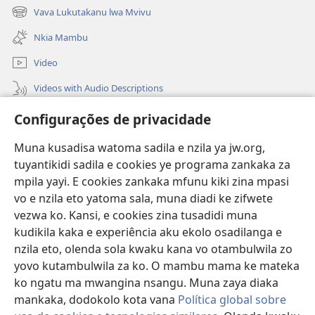
new
Vava Lukutakanu lwa Mvivu
(opens
window)
new
Nkia Mambu
window)
Video
Videos with Audio Descriptions
Vavulula
Configurações de privacidade
Lusadisu
Muna kusadisa watoma sadila e nzila ya jw.org,
tuyantikidi sadila e cookies ye programa zankaka za
Tukau
(opens
mpila yayi. E cookies zankaka mfunu kiki zina mpasi
new
vo e nzila eto yatoma sala, muna diadi ke zifwete
window)
LUNDILU DIA NKANDA mia Mbangi za Yave mu Internete™
vezwa ko. Kansi, e cookies zina tusadidi muna
(opens
kudikila kaka e experiência aku ekolo osadilanga e
new
®
JW Hub
window)
nzila eto, olenda sola kwaku kana vo otambulwila zo
(opens
new
yovo kutambulwila za ko. O mambu mama ke mateka
®
Aplicativo JW Library
window)
ko ngatu ma mwangina nsangu. Muna zaya diaka
mankaka, dodokolo kota vana
Política global sobre