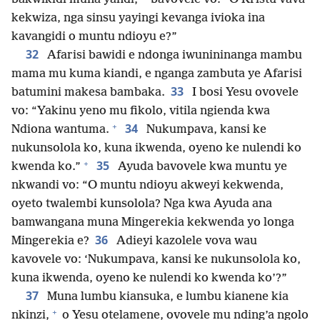
kekwiza, nga sinsu yayingi kevanga ivioka ina
kavangidi o muntu ndioyu e?”
32
Afarisi bawidi e ndonga iwunininanga mambu
mama mu kuma kiandi, e nganga zambuta ye Afarisi
33
batumini makesa bambaka.
I bosi Yesu ovovele
vo: “Yakinu yeno mu fikolo, vitila ngienda kwa
+
34
Ndiona wantuma.
Nukumpava, kansi ke
nukunsolola ko, kuna ikwenda, oyeno ke nulendi ko
+
35
kwenda ko.”
Ayuda bavovele kwa muntu ye
nkwandi vo: “O muntu ndioyu akweyi kekwenda,
oyeto twalembi kunsolola? Nga kwa Ayuda ana
bamwangana muna Mingerekia kekwenda yo longa
36
Mingerekia e?
Adieyi kazolele vova wau
kavovele vo: ‘Nukumpava, kansi ke nukunsolola ko,
kuna ikwenda, oyeno ke nulendi ko kwenda ko’?”
37
Muna lumbu kiansuka, e lumbu kianene kia
+
nkinzi,
o Yesu otelamene, ovovele mu nding’a ngolo