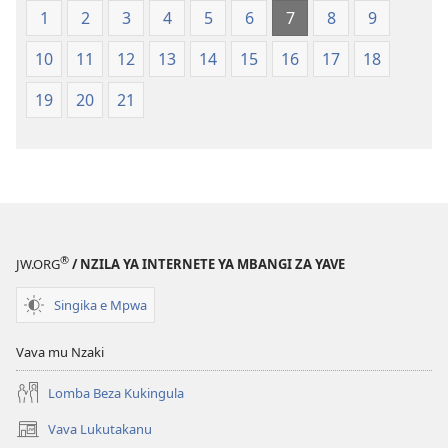
1
2
3
4
5
6
7
8
9
10
11
12
13
14
15
16
17
18
19
20
21
®
JW.ORG
/ NZILA YA INTERNETE YA MBANGI ZA YAVE
Singika e Mpwa
Vava mu Nzaki
Lomba Beza Kukingula
Vava Lukutakanu
(opens