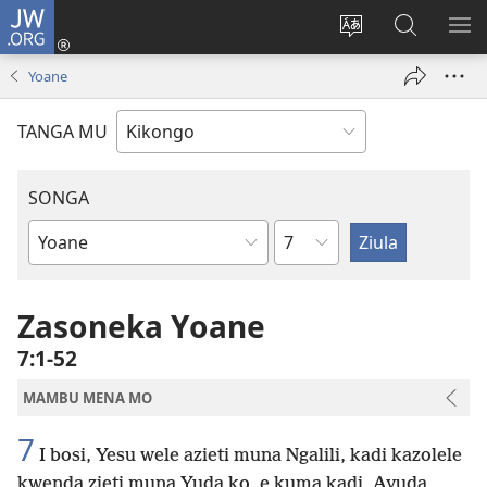
JW.ORG
Kota
(opens
Soba
Vavulula
SO
new
nding'a
muna
MA
Yoane
window)
nzila
JW.ORG
TANGA MU
SONGA
Kapu
Bible
Book
Zasoneka Yoane
7:1-52
MAMBU MENA MO
7
I bosi, Yesu wele azieti muna Ngalili, kadi kazolele
kwenda zieti muna Yuda ko, e kuma kadi, Ayuda