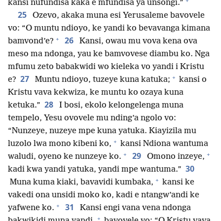
+
kansi nufundisa kaka e mfundisa ya unsongi.”
25
Ozevo, akaka muna esi Yerusaleme bavovele
vo: “O muntu ndioyo, ke yandi ko bevavanga kimana
+
26
bamvond’e?
Kansi, owau mu vova kena ova
meso ma ndonga, yau ke bamvovese diambu ko. Nga
mfumu zeto babakwidi wo kieleka vo yandi i Kristu
+
27
e?
Muntu ndioyo, tuzeye kuna katuka;
kansi o
Kristu vava kekwiza, ke muntu ko ozaya kuna
28
ketuka.”
I bosi, ekolo kelongelenga muna
tempelo, Yesu ovovele mu nding’a ngolo vo:
“Nunzeye, nuzeye mpe kuna yatuka. Kiayizila mu
+
luzolo lwa mono kibeni ko,
kansi Ndiona wantuma
+
+
29
waludi, oyeno ke nunzeye ko.
Omono inzeye,
30
kadi kwa yandi yatuka, yandi mpe wantuma.”
+
Muna kuma kiaki, bavavidi kumbaka,
kansi ke
vakedi ona unsidi moko ko, kadi e ntangw’andi ke
+
31
yafwene ko.
Kansi engi vana vena ndonga
+
bakwikidi muna yandi,
bavovele vo: “O Kristu vava