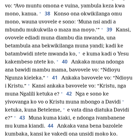
vo: “Avo muntu omona e vuina, yambula keza kwa
+
38
mono, kanua.
Konso ona okwikilanga omu
mono, wauna uvovele e sono: ‘Muna nsi andi a
+
39
mbundu mukukwila o maza ma moyo.’”
Kansi,
ovovele ediadi muna diambu dia mwanda, una
betambula ana bekwikilanga muna yandi; kadi ke
+
batambwidi ntete mwanda ko,
e kuma kadi o Yesu
+
40
kakembeso ntete ko.
Ankaka muna ndonga
ana bawidi mambu mama, bavovele vo: “Ndioyu
+
41
Ngunza kieleka.”
Ankaka bavovele vo: “Ndioyu
+
i Kristu.”
Kansi ankaka bavovele vo: “Kristu, nga
+
42
muna Ngalili ketuka e?
Nga e sono ke
+
yivovanga ko vo o Kristu muna mbongo a Davidi
+
ketuka, kuna Beteleme,
e vata dina diatuka Davidi
+
43
e?”
Muna kuma kiaki, e ndonga ivambanene
44
mu kuma kiandi.
Ankaka vana bena bazolele
kumbaka, kansi ke vakedi ona unsidi moko ko.