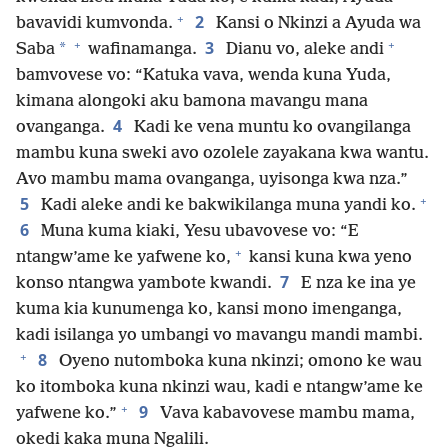
+
2
bavavidi kumvonda.
Kansi o Nkinzi a Ayuda wa
+
+
3
*
Saba
wafinamanga.
Dianu vo, aleke andi
bamvovese vo: “Katuka vava, wenda kuna Yuda,
kimana alongoki aku bamona mavangu mana
4
ovanganga.
Kadi ke vena muntu ko ovangilanga
mambu kuna sweki avo ozolele zayakana kwa wantu.
Avo mambu mama ovanganga, uyisonga kwa nza.”
+
5
Kadi aleke andi ke bakwikilanga muna yandi ko.
6
Muna kuma kiaki, Yesu ubavovese vo: “E
+
ntangw’ame ke yafwene ko,
kansi kuna kwa yeno
7
konso ntangwa yambote kwandi.
E nza ke ina ye
kuma kia kunumenga ko, kansi mono imenganga,
kadi isilanga yo umbangi vo mavangu mandi mambi.
+
8
Oyeno nutomboka kuna nkinzi; omono ke wau
ko itomboka kuna nkinzi wau, kadi e ntangw’ame ke
+
9
yafwene ko.”
Vava kabavovese mambu mama,
okedi kaka muna Ngalili.