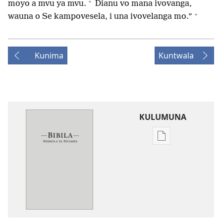
+
moyo a mvu ya mvu.
Dianu vo mana ivovanga,
+
wauna o Se kampovesela, i una ivovelanga mo.”
Kunima
Kuntwala
KULUMUNA
Kulumuna
nkanda
wau
mu
Bibila
—
Nsekola