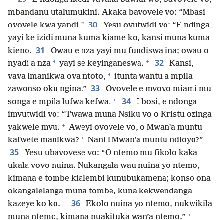
mbandanu utalumukini. Akaka bavovele vo: “Mbasi
30
ovovele kwa yandi.”
Yesu ovutwidi vo: “E ndinga
yayi ke izidi muna kuma kiame ko, kansi muna kuma
31
kieno.
Owau e nza yayi mu fundiswa ina; owau o
+
+
32
nyadi a nza
yayi se keyinganeswa.
Kansi,
+
vava imanikwa ova ntoto,
itunta wantu a mpila
33
zawonso oku ngina.”
Ovovele e mvovo miami mu
+
34
songa e mpila lufwa kefwa.
I bosi, e ndonga
imvutwidi vo: “Twawa muna Nsiku vo o Kristu ozinga
+
yakwele mvu.
Aweyi ovovele vo, o Mwan’a muntu
+
kafwete manikwa?
Nani i Mwan’a muntu ndioyo?”
35
Yesu ubavovese vo: “O ntemo mu fikolo kaka
ukala vovo nuina. Nukangala wau nuina yo ntemo,
kimana e tombe kialembi kunubukamena; konso ona
okangalelanga muna tombe, kuna kekwendanga
+
36
kazeye ko ko.
Ekolo nuina yo ntemo, nukwikila
+
muna ntemo, kimana nuakituka wan’a ntemo.”