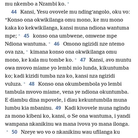
+
mu nkembo a Nzambi ko.
44
Kansi, Yesu ovovele mu nding’angolo, oku vo:
“Konso ona okwikilanga omu mono, ke mu mono
kaka ko kekwikilanga, kansi muna ndiona wantuma
+
45
mpe;
konso ona umbwene, omwene mpe
+
46
Ndiona wantuma.
Omono ngizidi nze ntemo
+
ova nza,
kimana konso ona okwikilanga omu
+
47
mono, ke kala mu tombe ko.
Kansi, avo muntu
owa mvovo miame yo lembi mio lunda, kikuntumba
ko; kadi kizidi tumba nza ko, kansi nza ngizidi
+
48
vuluza.
Konso ona okumbembola yo lembi
tambula mvovo miame, vena ye ndiona okuntumba.
E diambu dina mpovele, i diau kekuntumbila muna
49
lumbu kia mbaninu.
Kadi kivovele muna ngindu
za mono kibeni ko, kansi, o Se ona wantuma, i yandi
wampana nkanikinu wa mana ivova yo mana ilonga.
+
50
Nzeye wo vo o nkanikinu wau ufilanga ku