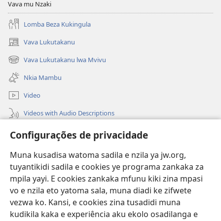
Vava mu Nzaki
Lomba Beza Kukingula
Vava Lukutakanu
(opens
new
Vava Lukutakanu lwa Mvivu
(opens
window)
new
Nkia Mambu
window)
Video
Videos with Audio Descriptions
Vavulula
Configurações de privacidade
Lusadisu
Muna kusadisa watoma sadila e nzila ya jw.org,
tuyantikidi sadila e cookies ye programa zankaka za
Tukau
(opens
mpila yayi. E cookies zankaka mfunu kiki zina mpasi
new
vo e nzila eto yatoma sala, muna diadi ke zifwete
window)
LUNDILU DIA NKANDA mia Mbangi za Yave mu Internete™
vezwa ko. Kansi, e cookies zina tusadidi muna
(opens
kudikila kaka e experiência aku ekolo osadilanga e
new
®