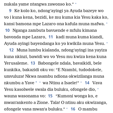
+
nukala yame ntangwa zawonso ko.”
9
Ke kolo ko, ndong’ayingi ya Ayuda bazeye wo
vo i kuna kena, bezidi, ke mu kuma kia Yesu kaka ko,
+
kansi bamona mpe Lazaro ona kafula muna mafwa.
10
Nganga zambuta bavuende e mfulu kimana
11
bavonda mpe Lazaro,
kadi muna kuma kiandi,
+
Ayuda ayingi bayendanga ko yo kwikila muna Yesu.
12
Muna lumbu kialanda, ndong’ayingi ina yayiza
kuna nkinzi, bawidi wo vo Yesu mu kwiza kena kuna
13
Yerusaleme.
Babongele ndala, bavaikidi, bele
kunkika, bakazidi oku vo: “E Nzambi, tudodokele,
umvuluza! Nkwa nsambu ndiona okwizilanga muna
+
+
14
*
nkumbu a Yave
wa Ntinu a Isaele!”
Vava
+
Yesu kasolwele swala dia buluku, ofongele dio,
15
wauna wasonama vo:
“Kumoni wonga ko, e
mwan’ankento a Zione. Tala! O ntinu aku okwizanga,
+
16
ofongele vana mwan’a buluku.”
O mambu