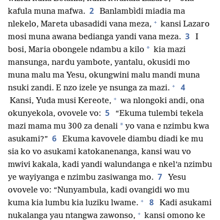
2
kafula muna mafwa.
Banlambìdi miadia ma
+
nlekelo, Mareta ubasadidi vana meza,
kansi Lazaro
3
mosi muna awana bedianga yandi vana meza.
I
*
bosi, Maria obongele ndambu a kilo
kia mazi
mansunga, nardu yambote, yantalu, okusidi mo
muna malu ma Yesu, okungwini malu mandi muna
+
4
nsuki zandi. E nzo izele ye nsunga za mazi.
+
Kansi, Yuda musi Kereote,
wa nlongoki andi, ona
5
okunyekola, ovovele vo:
“Ekuma tulembi tekela
*
mazi mama mu 300 za denali
yo vana e nzimbu kwa
6
asukami?”
Ekuma kavovele diambu diadi ke mu
sia ko vo asukami katokanenanga, kansi wau vo
mwivi kakala, kadi yandi walundanga e nkel’a nzimbu
7
ye wayiyanga e nzimbu zasiwanga mo.
Yesu
ovovele vo: “Nunyambula, kadi ovangidi wo mu
+
8
kuma kia lumbu kia luziku lwame.
Kadi asukami
+
nukalanga yau ntangwa zawonso,
kansi omono ke