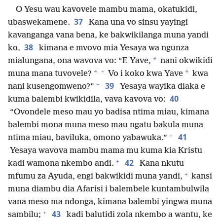
O Yesu wau kavovele mambu mama, okatukidi,
37
ubaswekamene.
Kana una vo sinsu yayingi
kavanganga vana bena, ke bakwikilanga muna yandi
38
ko,
kimana e mvovo mia Yesaya wa ngunza
*
mialungana, ona wavova vo: “E Yave,
nani okwikidi
+
*
*
muna mana tuvovele?
Vo i koko kwa Yave
kwa
+
39
nani kusengomweno?”
Yesaya wayika diaka e
40
kuma balembi kwikidila, vava kavova vo:
“Ovondele meso mau yo badisa ntima miau, kimana
balembi mona muna meso mau ngatu bakula muna
+
41
ntima miau, baviluka, omono yabawuka.”
Yesaya wavova mambu mama mu kuma kia Kristu
+
42
kadi wamona nkembo andi.
Kana nkutu
+
mfumu za Ayuda, engi bakwikidi muna yandi,
kansi
muna diambu dia Afarisi i balembele kuntambulwila
vana meso ma ndonga, kimana balembi yingwa muna
+
43
sambilu;
kadi balutidi zola nkembo a wantu, ke