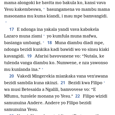
mama alongoki ke bavita mo bakula ko, kansi vava
+
Yesu kakembeswa,
basungamena vo mambu mama
masonama mu kuma kiandi, i mau mpe bamvangidi.
+
17
E ndonga ina yakala yandi vava kabokela
+
Lazaro muna ziami
yo kumfula muna mafwa,
+
18
basianga umbangi.
Muna diambu diadi mpe,
ndonga bezidi kunkika kadi bawidi wo vo sinsu kiaki
19
kavangidi.
Afarisi bavovanene vo: “Nutala, ke
tulenda vanga diambu ko. Numwene, e nza yawonso
+
mu kunlanda ina.”
20
Vakedi Mingerekia miankaka vana ven’awana
+
21
bezidi sambila kuna nkinzi.
Bezidi kwa Filipo
wa musi Betesaida a Ngalili, bamvovese vo: “E
22
Mfumu, tuzolele monana yo Yesu.”
Filipo wizidi
samunuina Andere. Andere yo Filipo bezidi
samunuina Yesu.