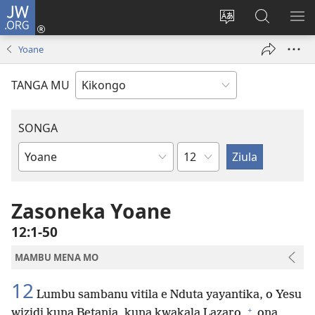
JW.ORG
Kota
(opens
Soba
Vavulula
SO
new
nding'a
muna
MA
Yoane
window)
nzila
JW.ORG
TANGA MU
SONGA
Kapu
Bible
Book
Zasoneka Yoane
12:1-50
MAMBU MENA MO
12
Lumbu sambanu vitila e Nduta yayantika, o Yesu
+
wizidi kuna Betania, kuna kwakala Lazaro,
ona