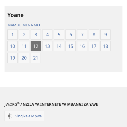
ya
Nz’ampa
Yoane
(2019)
MAMBU MENA MO
1
2
3
4
5
6
7
8
9
10
11
12
13
14
15
16
17
18
19
20
21
®
JW.ORG
/ NZILA YA INTERNETE YA MBANGI ZA YAVE
Singika e Mpwa