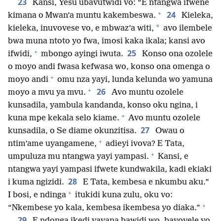
23
Kansi, Yesu ubavutwidi vo: “E ntangwa ifwene
+
24
kimana o Mwan’a muntu kakembeswa.
Kieleka,
*
kieleka, inuvovese vo, e mbwaz’a witi,
avo ilembele
bwa muna ntoto yo fwa, imosi kaka ikala; kansi avo
+
25
ifwidi,
mbongo ayingi iwuta.
Konso ona ozolele
o moyo andi fwasa kefwasa wo, konso ona omenga o
+
moyo andi
omu nza yayi, lunda kelunda wo yamuna
+
26
moyo a mvu ya mvu.
Avo muntu ozolele
kunsadila, yambula kandanda, konso oku ngina, i
+
kuna mpe kekala selo kiame.
Avo muntu ozolele
27
kunsadila, o Se diame okunzitisa.
Owau o
+
ntim’ame uyangamene,
adieyi ivova? E Tata,
+
umpuluza mu ntangwa yayi yampasi.
Kansi, e
ntangwa yayi yampasi ifwete kundwakila, kadi ekiaki
28
i kuma ngizidi.
E Tata, kembesa e nkumbu aku.”
+
I bosi, e ndinga
itukidi kuna zulu, oku vo:
+
“Nkembese yo kala, kembesa ikembesa yo diaka.”
29
E ndonga ikedi vavana bawidi wo, bavovele vo,