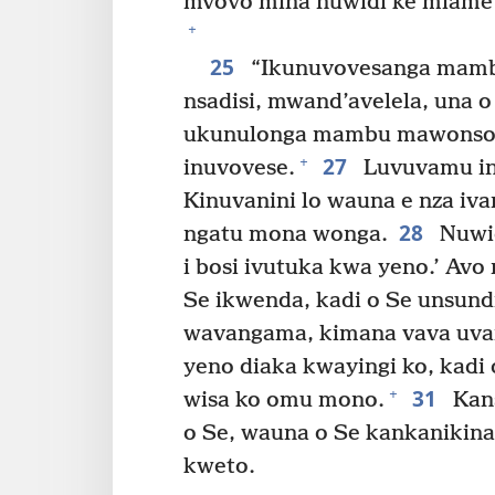
mvovo mina nuwidi ke miame 
+
25
“Ikunuvovesanga mamb
nsadisi, mwand’avelela, una
ukunulonga mambu mawonso
27
+
inuvovese.
Luvuvamu inu
Kinuvanini lo wauna e nza iv
28
ngatu mona wonga.
Nuwid
i bosi ivutuka kwa yeno.’ Av
Se ikwenda, kadi o Se unsundi
wavangama, kimana vava uva
yeno diaka kwayingi ko, kadi 
31
+
wisa ko omu mono.
Kans
o Se, wauna o Se kankanikina
kweto.