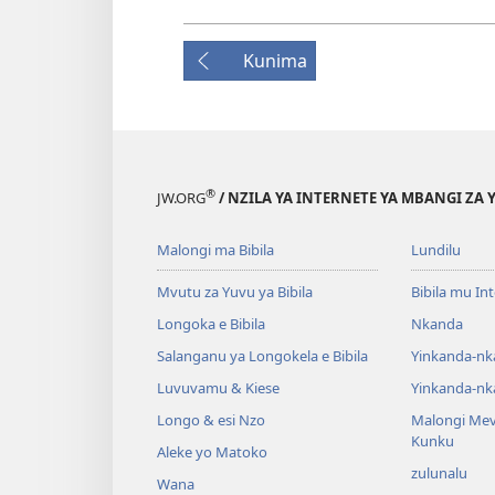
Kunima
®
JW.ORG
/ NZILA YA INTERNETE YA MBANGI ZA 
Malongi ma Bibila
Lundilu
Mvutu za Yuvu ya Bibila
Bibila mu In
Longoka e Bibila
Nkanda
Salanganu ya Longokela e Bibila
Yinkanda-nk
Luvuvamu & Kiese
Yinkanda-nk
Longo & esi Nzo
Malongi Me
Kunku
Aleke yo Matoko
zulunalu
Wana