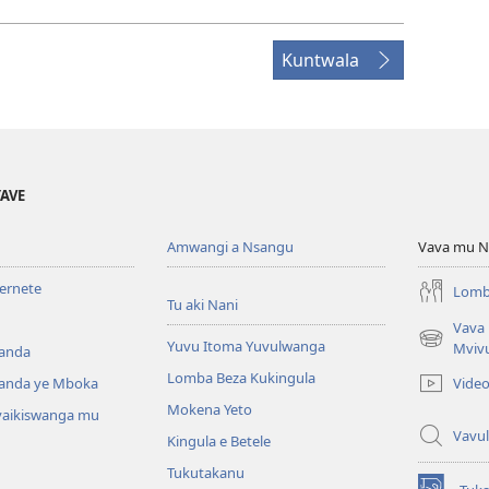
Kuntwala
YAVE
Amwangi a Nsangu
Vava mu N
ternete
Lomb
Tu aki Nani
Vava
Yuvu Itoma Yuvulwanga
(opens
Mviv
anda
new
Lomba Beza Kukingula
Vide
anda ye Mboka
window)
Mokena Yeto
vaikiswanga mu
Vavul
Kingula e Betele
Tukutakanu