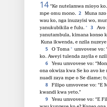
14
“Ke nutelamwa mioyo ko
2
mpe omu mono.
Muna nzo a
wau ko, nga inuzayisi wo, mu
3
+
yanukubikila e fulu.
Avo n
yanutambula, kimana konso k
Kuna ikwenda, e nzila nuzeye
5
+
O Toma
umvovese vo: 
ko. Aweyi tulenda zayila e nzi
6
Yesu umvovese vo: “Mono
ona okwiza kwa Se ko avo ke
nuadi zaya mpe o Se diame; 
8
Filipo umvovese vo: “E 
kwandi kwa yeto.”
9
Yesu umvovese vo: “E Fil
wau kunzeye ko e? Konso on