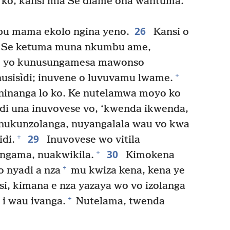
ko, kansi mia Se diame ona wantuma.
26
u mama ekolo ngina yeno.
Kansi o
 o Se ketuma muna nkumbu ame,
 yo kunusungamesa mawonso
+
sisìdi; inuvene o luvuvamu lwame.
aninanga lo ko. Ke nutelamwa moyo ko
i una inuvovese vo, ‘kwenda ikwenda,
o nukunzolanga, nuyangalala wau vo kwa
29
+
di.
Inuvovese wo vitila
30
+
ngama, nuakwikila.
Kimokena
+
o nyadi a nza
mu kwiza kena, kena ye
i, kimana e nza yazaya wo vo izolanga
+
 i wau ivanga.
Nutelama, twenda