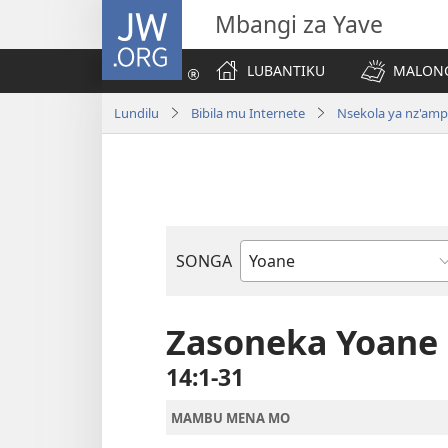
JW.ORG
Mbangi za Yave
LUBANTIKU
MALONG
Lundilu
Bibila mu Internete
Nsekola ya nz'am
SONGA
Bible
Book
Zasoneka Yoane
14:1-31
MAMBU MENA MO