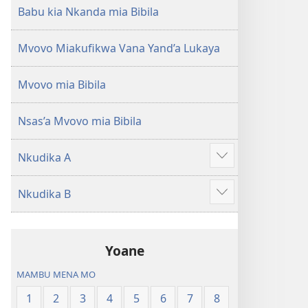
Babu kia Nkanda mia Bibila
Mvovo Miakufikwa Vana Yand’a Lukaya
Mvovo mia Bibila
Nsas’a Mvovo mia Bibila
Nkudika A
Show
more
Nkudika B
Show
more
Yoane
MAMBU MENA MO
1
2
3
4
5
6
7
8