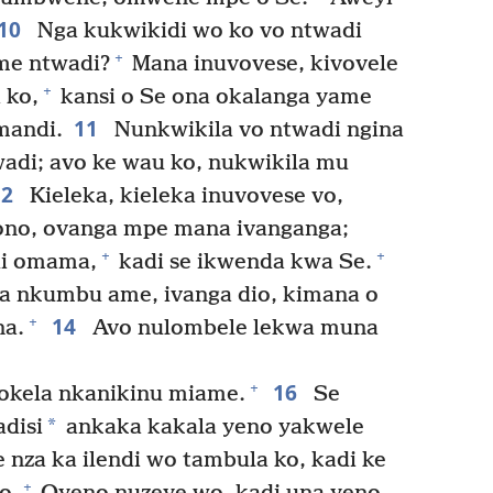
10
Nga kukwikidi wo ko vo ntwadi
+
me ntwadi?
Mana inuvovese, kivovele
+
 ko,
kansi o Se ona okalanga yame
11
mandi.
Nunkwikila vo ntwadi ngina
adi; avo ke wau ko, nukwikila mu
12
Kieleka, kieleka inuvovese vo,
ono, ovanga mpe mana ivanganga;
+
+
di omama,
kadi se ikwenda kwa Se.
 nkumbu ame, ivanga dio, kimana o
14
+
a.
Avo nulombele lekwa muna
16
+
okela nkanikinu miame.
Se
*
disi
ankaka kakala yeno yakwele
 nza ka ilendi wo tambula ko, kadi ke
+