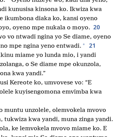
o.
Oyeno nuzeye wo, kadi una yeno,
di kunusisa kinsona ko. Ikwiza kwa
ke ikumbona diaka ko, kansi oyeno
20
oyo, oyeno mpe nukala o moyo.
o vo ntwadi ngina yo Se diame, oyeno
21
+
no mpe ngina yeno entwadi.
kinu miame yo lunda mio, i yandi
zolanga, o Se diame mpe okunzola,
ona kwa yandi.”
si Kereote ko, umvovese vo: “E
zolele kuyisengomona emvimba kwa
o muntu unzolele, olemvokela mvovo
, tukwiza kwa yandi, muna zinga yandi.
ola, ke lemvokela mvovo miame ko. E