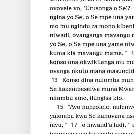
ovovele vo, ‘Utusonga o Se’?
ngina yo Se, o Se mpe una ya
mo mu ngindu za mono kibeni
ntwadi, ovanganga mavangu 
yo Se, o Se mpe una yame ntw
+
kuma kia mavangu mame.
konso ona okwikilanga mu m
ovanga nkutu mana masundi
13
Konso dina nulomba muna
Se kakembeselwa muna Mwan
nkumbu ame, ilungisa kio.
15
“Avo nunzolele, nulemv
yalomba kwa Se kanuvana nsa
17
+
+
mvu,
o mwand’a ludi,
e