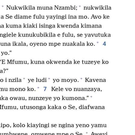
+
+
.
Nukwikila muna Nzambi;
nukwikila
 Se diame fulu yayingi ina mo. Avo ke
na kuma kiaki isinga kwenda kimana
giele kunukubikila e fulu, se yavutuka
4
+
una ikala, oyeno mpe nuakala ko.
 yo.”
“E Mfumu, kuna okwenda ke tuzeye ko
la?”
+
+
+
 i nzila
ye ludi
yo moyo.
Kavena
7
+
 mu mono ko.
Kele vo nuanzaya,
+
tuka owau, nunzeye yo kumona.”
Mfumu, utusonga kaka o Se, diafwana
ipo, kolo kiayingi se ngina yeno yamu
+
a umbwene, omwene mpe o Se.
Aweyi