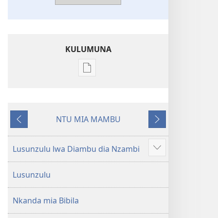
KULUMUNA
Kulumuna
nkanda
wau
mu
NTU MIA MAMBU
Bibila
Kunima
Kuntwala
—
Nsekola
Lusunzulu lwa Diambu dia Nzambi
Show
ya
more
Nz’ampa
Lusunzulu
(2019)
Nkanda mia Bibila