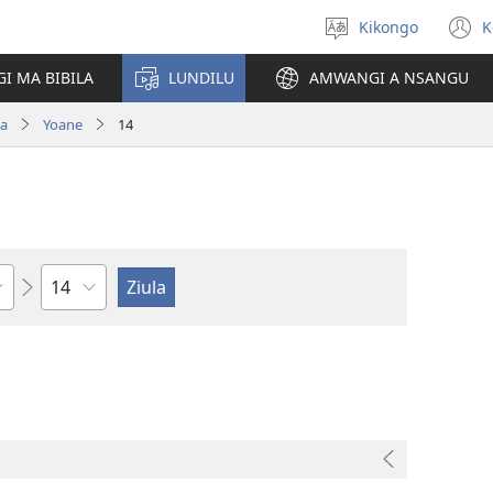
Kikongo
K
Sola
(
ndinga
n
I MA BIBILA
LUNDILU
AMWANGI A NSANGU
w
pa
Yoane
14
Kapu