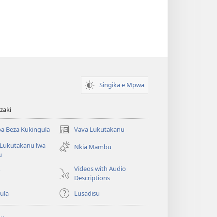
Singika e Mpwa
zaki
a Beza Kukingula
Vava Lukutakanu
(opens
new
 Lukutakanu lwa
Nkia Mambu
window)
u
Videos with Audio
o
Descriptions
ula
Lusadisu