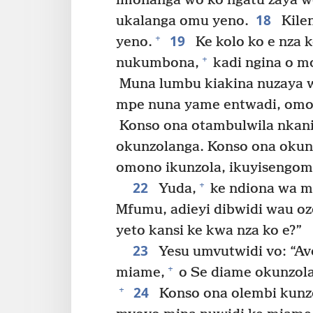
imonanga wo ko ngatu zaya w
18
ukalanga omu yeno.
Kilen
19
+
yeno.
Ke kolo ko e nza 
+
nukumbona,
kadi ngina o m
Muna lumbu kiakina nuzaya w
mpe nuna yame entwadi, omo
Konso ona otambulwila nkani
okunzolanga. Konso ona okun
omono ikunzola, ikuyisengom
22
+
Yuda,
ke ndiona wa mu
Mfumu, adieyi dibwidi wau o
yeto kansi ke kwa nza ko e?”
23
Yesu umvutwidi vo: “Av
+
miame,
o Se diame okunzola
24
+
Konso ona olembi kunz