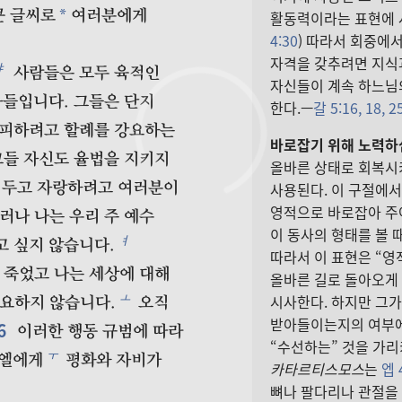
*
큰 글씨로
여러분에게
활동력이라는 표현에
4:30
) 따라서 회중에
자격을 갖추려면 지식
ㅑ
사람들은 모두 육적인
자신들이 계속 하느님
자들입니다. 그들은 단지
한다.—
갈 5:16,
18,
2
 피하려고 할례를 강요하는
바로잡기 위해 노력하
그들 자신도 율법을 지키지
올바른 상태로 회복시키
사용된다. 이 구절에서
 두고 자랑하려고 여러분이
영적으로 바로잡아 주
러나 나는 우리 주 예수
이 동사의 형태를 볼 
ㅕ
고 싶지 않습니다.
따라서 이 표현은 “영
 죽었고 나는 세상에 대해
올바른 길로 돌아오게
ㅗ
시사한다. 하지만 그
요하지 않습니다.
오직
받아들이는지의 여부에
6
이러한 행동 규범에 따라
“수선하는” 것을 가리
ㅜ
라엘에게
평화와 자비가
카타르티스모스
는
엡 
뼈나 팔다리나 관절을