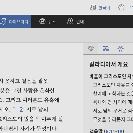
한국어
로
언어
(
선택
창
라이브러리
뉴스
안내
열
갈라디아서 개요
바울이 그리스도인 자
지 못하고 걸음을 잘못
그리스도인 자유를 
러분은 그런 사람을 온화한
할례에 고착하는 것은
. 그리고 여러분도 유혹에
육체와 영 사이에 계
2
ㄷ
시오.
서로 남의
서로 남의 무거운 짐
ㅁ
무엇을 뿌리든지 그대
그리스도의 법을
이루게 될
아니면서 자기가 무엇이나
맺음말 (
6:11-18
)