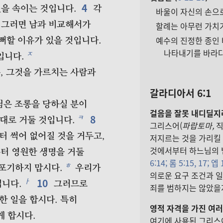
4
을 속이는 것입니다.
각
바울이 자신의 손으로
그러면 남과 비교해서가
할례는 아무런 가치가
예수의 진정한 종인
뻐할 이유가 있을 것입니다.
나타내기를 바라다
ㅈ
입니다.
, 그것을 가르치는 사람과
갈라디아서 6:1
님은 조롱을 당하실 분이
걸음을 잘못 내디딜지
8
ㅋ
대로 거둘 것입니다.
그리스어(
파랍토마,
직
 썩어 없어질 것을 거두고,
저지르는 것을 가리킬 
것에서부터 하느님의 법
터 영원한 생명을 거둘
6:14;
롬 5:15,
17;
엡 1
ㅎ
포기하지 맙시다.
우리가
의로운 요구 조건과 일
10
ㅏ
입니다.
그러므로
죄를 범하지는 않았을
한 일을 합시다. 특히
영적 자격을 가진 여러
게 합시다.
여기에 사용된 그리