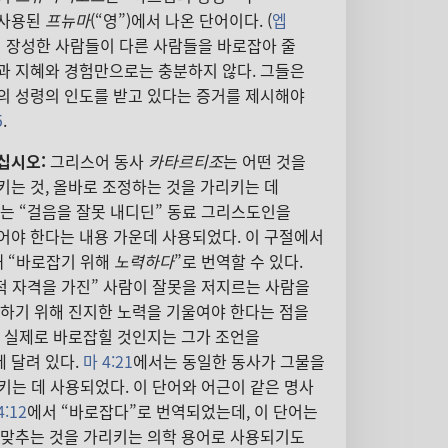
 사용된
프뉴마
(“영”)에서 나온 단어이다. (
엡
서 장성한 사람들이 다른 사람들을 바로잡아 줄
과 지혜와 경험만으로는 충분하지 않다. 그들은
의 성령의 인도를 받고 있다는 증거를 제시해야
5
.
십시오:
그리스어 동사
카타르티조
는 어떤 것을
는 것, 올바로 조정하는 것을 가리키는 데
는 “걸음을 잘못 내디딘” 동료 그리스도인을
어야 한다는 내용 가운데 사용되었다. 이 구절에서
때 “바로잡기 위해
노력하다
”로 번역할 수 있다.
적 자격을 가진” 사람이 잘못을 저지르는 사람을
 하기 위해 진지한 노력을 기울여야 한다는 점을
가 실제로 바로잡힐 것인지는 그가 조언을
 달려 있다.
마 4:21
에서는 동일한 동사가 그물을
키는 데 사용되었다. 이 단어와 어근이 같은 명사
4:12
에서 “바로잡다”로 번역되었는데, 이 단어는
 맞추는 것을 가리키는 의학 용어로 사용되기도