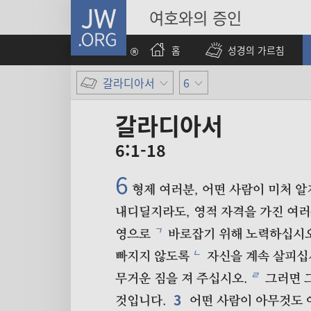
JW.ORG
여호와의 증인
홈
성경의 가르침
갈라디아서
6
갈라디아서
6:1-18
6
형제 여러분, 어떤 사람이 미처 알
내디딜지라도, 영적 자격을 가진 여
ㄱ
영으로
바로잡기 위해 노력하십시오
ㄴ
빠지지 않도록
자신을 계속 살피십
ㄹ
무거운 짐을 져 주십시오.
그러면 
3
것입니다.
어떤 사람이 아무것도 