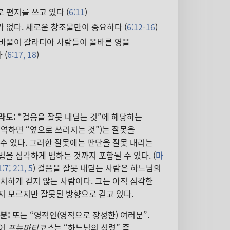
 편지를 쓰고 있다 (
6:11
)
 없다. 새로운 창조물만이 중요하다 (
6:12-16
)
 바울이 갈라디아 사람들이 올바른 영을
 (
6:17, 18
)
라도:
“걸음을 잘못 내딛는 것”에 해당하는
역하면 “옆으로 쓰러지는 것”)는 잘못을
수 있다. 그러한 잘못에는 판단을 잘못 내리는
을 심각하게 범하는 것까지 포함될 수 있다. (
마
:7;
2:1,
5
) 걸음을 잘못 내딛는 사람은 하느님의
치하게 걷지 않는 사람이다. 그는 아직 심각한
지 모르지만 잘못된 방향으로 걷고 있다.
분:
또는 “영적인(영적으로 장성한) 여러분”.
스어
프뉴마티코스
는 “하느님의 성령” 즉