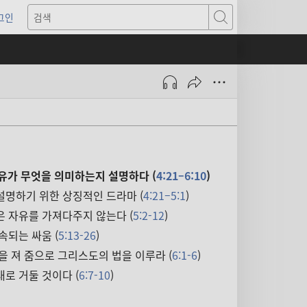
그인
새로운
검색
기)
유가 무엇을 의미하는지 설명하다 (
4:21–6:10
)
설명하기 위한 상징적인 드라마 (
4:21–5:1
)
 자유를 가져다주지 않는다 (
5:2-12
)
속되는 싸움 (
5:13-26
)
을 져 줌으로 그리스도의 법을 이루라 (
6:1-6
)
로 거둘 것이다 (
6:7-10
)