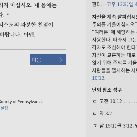
한다.—
고후 13:9;
엡 
히지 마십시오. 내 몸에는
ㅠ
다.
자신을 계속 살피십시
주의를 기울이십시오”
그리스도의 과분한 친절이
“여러분”에 해당하는
바랍니다. 아멘.
사용한다. 따라서 그
각자도 조심해야 한다
자신이 교훈하는 대로
다음
않기 위해 주의를 기울
사람들을 멸시하는 사
10:12
.
난외 참조 성구
ㄷ
고전 10:12
ociety of Pennsylvania.
 설정
ㄴ
약 3:2
ㄱ
잠 15:1; 골 3:12; 