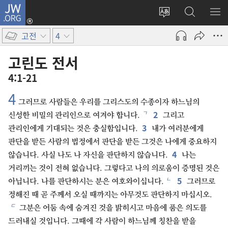
JW.ORG
로그인
사이트
JW.ORG
메
(새로운
언어
검색
보
창
고전
4
변경
열기)
고린도 전서
4:1-21
4
그러므로 사람들은 우리를 그리스도의 수종이자 하느님의
2
ㄱ
신성한 비밀의 관리인으로 여겨야 합니다.
그리고
3
관리인에게 기대되는 것은 충실함입니다.
내가 여러분에게
판단을 받든 사람의 법정에서 판단을 받든 그것은 나에게 중요하지
4
않습니다. 사실 나도 나 자신을 판단하지 않습니다.
나는
거리끼는 것이 전혀 없습니다. 그렇다고 나의 의로움이 증명된 것은
5
ㄴ
아닙니다. 나를 판단하시는 분은 여호와이십니다.
그러므로
정해진 때 곧 주께서 오실 때까지는 아무것도 판단하지 마십시오.
ㄷ
그분은 어둠 속에 숨겨진 것을 밝히시고 마음에 품은 의도를
드러내실 것입니다. 그때에 각 사람이 하느님께 칭찬을 받을