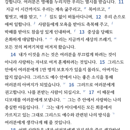
11
강합니다. 여러분은 명예를 누리지만 우리는 멸시를 받습니다.
ㅍ
ㅎ
지금 이 시간까지도 우리는 계속 굶주리고,
목마르고,
12
ㅏ
*
헐벗고, 매를 맞고,
집도 없이 떠돌아다니며,
우리 손으로
ㅑ
ㅓ
애써 일합니다.
사람들에게 모욕을 받아도 축복해 주고,
13
ㅕ
박해를 받아도 참을성 있게 인내하며,
중상을 당해도
ㅗ
ㅛ
*
온화하게 대답합니다.
우리는 지금까지 세상의 쓰레기,
모든 것의 찌꺼기처럼 여겨져 왔습니다.
14
내가 이것을 쓰는 것은 여러분을 부끄럽게 하려는 것이
15
아니라 사랑하는 자녀로 여겨 훈계하려는 것입니다.
그리스도
안에서 여러분에게 1만 명의 보호자가 있을지 몰라도, 아버지는
많지 않습니다. 그리스도 예수 안에서 나는 좋은 소식을 통해
16
ㅜ
여러분의 아버지가 되었습니다.
그러므로 여러분에게
17
ㅠ
권고합니다. 나를 본받는 사람이 되십시오.
이 때문에
ㅡ
디모데를 여러분에게 보냅니다.
그는 주 안에서 사랑하는 나의
ㅣ
충실한 아들입니다.
그는 내가 어디에서든 모든 회중에서
ㄱ
가르치고 있는 그대로 그리스도 예수와 관련된 나의 방식을
여러분에게 생각나게 해 줄 것입니다.
18