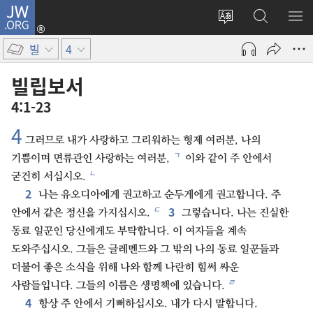
JW.ORG
로그인
사이트
JW.ORG
메
(새로운
언어
검색
보
창
빌
4
변경
열기)
빌립보서
4:1-23
4
그러므로 내가 사랑하고 그리워하는 형제 여러분, 나의
ㄱ
기쁨이며 면류관인 사랑하는 여러분,
이와 같이 주 안에서
ㄴ
굳건히 서십시오.
2
나는 유오디아에게 권고하고 순두게에게 권고합니다. 주
3
ㄷ
안에서 같은 정신을 가지십시오.
그렇습니다. 나는 진실한
동료 일꾼인 당신에게도 부탁합니다. 이 여자들을 계속
도와주십시오. 그들은 글레멘드와 그 밖의 나의 동료 일꾼들과
더불어 좋은 소식을 위해 나와 함께 나란히 힘써 싸운
ㄹ
사람들입니다. 그들의 이름은 생명책에 있습니다.
4
항상 주 안에서 기뻐하십시오. 내가 다시 말합니다.