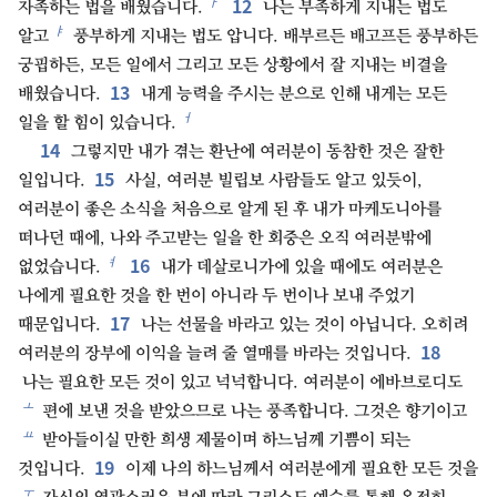
12
ㅏ
자족하는 법을 배웠습니다.
나는 부족하게 지내는 법도
ㅑ
알고
풍부하게 지내는 법도 압니다. 배부르든 배고프든 풍부하든
궁핍하든, 모든 일에서 그리고 모든 상황에서 잘 지내는 비결을
13
배웠습니다.
내게 능력을 주시는 분으로 인해 내게는 모든
ㅓ
일을 할 힘이 있습니다.
14
그렇지만 내가 겪는 환난에 여러분이 동참한 것은 잘한
15
일입니다.
사실, 여러분 빌립보 사람들도 알고 있듯이,
여러분이 좋은 소식을 처음으로 알게 된 후 내가 마케도니아를
떠나던 때에, 나와 주고받는 일을 한 회중은 오직 여러분밖에
16
ㅕ
없었습니다.
내가 데살로니가에 있을 때에도 여러분은
나에게 필요한 것을 한 번이 아니라 두 번이나 보내 주었기
17
때문입니다.
나는 선물을 바라고 있는 것이 아닙니다. 오히려
18
여러분의 장부에 이익을 늘려 줄 열매를 바라는 것입니다.
나는 필요한 모든 것이 있고 넉넉합니다. 여러분이 에바브로디도
ㅗ
편에 보낸 것을 받았으므로 나는 풍족합니다. 그것은 향기이고
ㅛ
받아들이실 만한 희생 제물이며 하느님께 기쁨이 되는
19
것입니다.
이제 나의 하느님께서 여러분에게 필요한 모든 것을
ㅜ