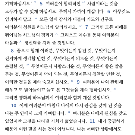
5
ㅁ
ㅂ
기뻐하십시오!
여러분이 합리적인
사람이라는 것을
6
모두가 알 수 있게 하십시오. 주께서 가까이 계십니다.
아무것도
ㅅ
염려하지 말고,
모든 일에 감사와 더불어 기도와 간구로
7
ㅇ
여러분의 청원을 하느님께 알리십시오.
그러면 모든 이해를
ㅈ
뛰어넘는 하느님의 평화가
그리스도 예수를 통해 여러분의
ㅊ
마음과
정신력을 지켜 줄 것입니다.
8
끝으로 형제 여러분, 무엇이든지 참된 것, 무엇이든지
진지하게 생각할 만한 것, 무엇이든지 의로운 것, 무엇이든지
ㅋ
순결한 것,
무엇이든지 사랑스러운 것, 무엇이든지 좋은 말을
듣는 것, 무엇이든지 덕이 되는 것, 무엇이든지 칭찬할 만한 것,
9
ㅌ
이러한 것들을 계속 숙고하십시오.
여러분이 나와 관련해
ㅍ
배우고 또 받아들이고 듣고 본 그것들을 계속 행하십시오.
그러면 평화의 하느님께서 여러분과 함께 계실 것입니다.
10
이제 여러분이 마침내 나에게 다시 관심을 갖게 된 것을
ㅎ
나는 주 안에서 크게 기뻐합니다.
여러분은 나에게 관심을 갖고
11
있었지만 그것을 나타낼 기회가 없었습니다.
내가 궁핍하기
때문에 이런 말을 하는 것이 아닙니다. 나는 어떠한 상황에서도