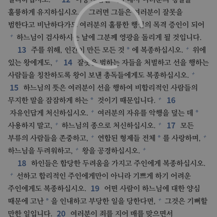
+
훌륭하게 유지하십시오.
그러면 그들은 여러분이 잘못을
범한다고 비난하다가도 여러분의 훌륭한 행실의 목격 증인이 되어
+
하느님이 검사하시는 날에 그분께 영광을 돌리게 될 것입니다.
13
+
*
주를 위해, 인간이 만든 모든 것
에 복종하십시오.
위에
14
+
있는 왕에게도,
잘못을 범하는 자들을 처벌하고 선을 행하는
+
사람들을 칭찬하도록 왕이 보낸 총독들에게도 복종하십시오.
15
하느님의 뜻은 여러분이 선을 행하여 비합리적인 사람들의
16
+
*
무지한 말을 잠잠하게 하는
것이기 때문입니다.
+
*
자유인답게 처신하십시오.
여러분의 자유를 악행을 덮는 데
17
+
+
사용하지 말고,
하느님의 종으로 처신하십시오.
모든
+
+
*
부류의 사람들을 존중하고,
연합된 형제들 전체
를 사랑하며,
+
+
하느님을 두려워하고,
왕을 공경하십시오.
18
하인들은 합당한 두려움을 가지고 주인에게 복종하십시오.
+
선하고 합리적인 주인에게만이 아니라 기쁘게 하기 어려운
19
주인에게도 복종하십시오.
어떤 사람이 하느님에 대한 양심
+
*
때문에 고난
을 인내하고 부당한 일을 당한다면,
그것은 기뻐할
20
만한 일입니다.
여러분이 죄를 지어 매를 맞으면서