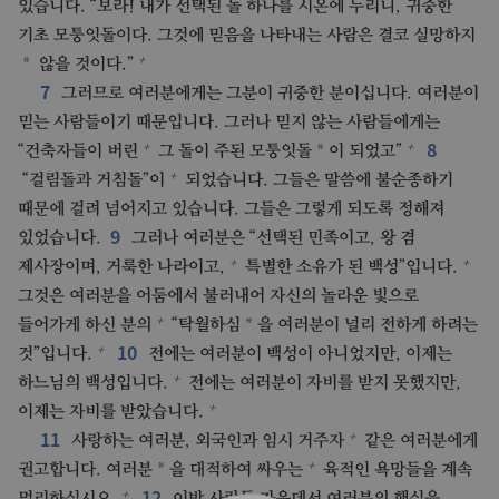
있습니다. “보라! 내가 선택된 돌 하나를 시온에 두리니, 귀중한
기초 모퉁잇돌이다. 그것에 믿음을 나타내는 사람은 결코 실망하지
+
*
않을 것이다.”
7
그러므로 여러분에게는 그분이 귀중한 분이십니다. 여러분이
믿는 사람들이기 때문입니다. 그러나 믿지 않는 사람들에게는
8
+
+
*
“건축자들이 버린
그 돌이 주된 모퉁잇돌
이 되었고”
+
“걸림돌과 거침돌”이
되었습니다. 그들은 말씀에 불순종하기
때문에 걸려 넘어지고 있습니다. 그들은 그렇게 되도록 정해져
9
있었습니다.
그러나 여러분은 “선택된 민족이고, 왕 겸
+
+
제사장이며, 거룩한 나라이고,
특별한 소유가 된 백성”입니다.
그것은 여러분을 어둠에서 불러내어 자신의 놀라운 빛으로
+
*
들어가게 하신 분의
“탁월하심
을 여러분이 널리 전하게 하려는
10
+
것”입니다.
전에는 여러분이 백성이 아니었지만, 이제는
+
하느님의 백성입니다.
전에는 여러분이 자비를 받지 못했지만,
+
이제는 자비를 받았습니다.
11
+
사랑하는 여러분, 외국인과 임시 거주자
같은 여러분에게
+
*
권고합니다. 여러분
을 대적하여 싸우는
육적인 욕망들을 계속
12
+
멀리하십시오.
이방 사람들 가운데서 여러분의 행실을