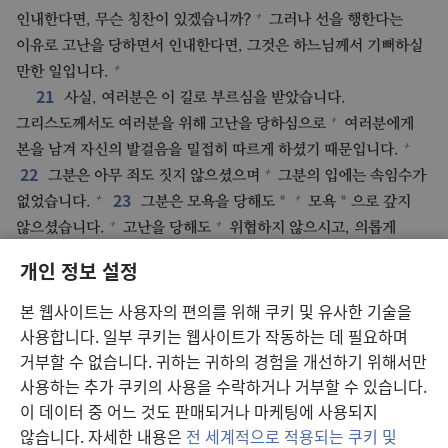
+
인내한다면, 무슨 칭찬이 있겠습니까?
그러나 선을 행한다는
이유로 고난을 당하면서 인내한다면, 그것은 하느님께서 기뻐하실
+
만한 일입니다.
21
사실, 여러분은 이 길로 부르심을 받았습니다.
+
그리스도께서도 여러분을 위해 고난을 당하심으로
여러분에게
+
본을 남겨 자신의 발걸음을 밀접히 따르게 하셨기 때문입니다.
22
+
그분은 아무 죄도 짓지 않으셨으며
그분의 입에는 속임수가
23
+
+
*
*
없었습니다.
그분은 모욕을 당해도
모욕
으로 갚지
+
+
않으셨습니다.
고난을 당해도
위협하지 않으시고, 의롭게
24
+
심판하시는 분에게 자신을 맡기셨습니다.
그분은 친히 기둥
개인 정보 설정
+
+
*
에 달려
자신의 몸으로 우리의 죄를 지셨습니다.
그것은
*
우리가 죄에 대해 죽고
의에 대해 살게 하려는 것입니다. “그분의
본 웹사이트는 사용자의 편의를 위해 쿠키 및 유사한 기술을
25
+
상처로 여러분이 낫게 되었습니다.”
여러분은 길을 잃고
사용합니다. 일부 쿠키는 웹사이트가 작동하는 데 필요하며
+
+
*
헤매는 양과 같았지만,
거부할 수 없습니다. 귀하는 귀하의 경험을 개선하기 위해서만
이제는 여러분의 영혼
의 목자이며
사용하는 추가 쿠키의 사용을 수락하거나 거부할 수 있습니다.
감독자이신 분에게 돌아왔습니다.
이 데이터 중 어느 것도 판매되거나 마케팅에 사용되지
않습니다. 자세한 내용은
전 세계적으로 적용되는 쿠키 및