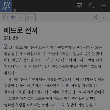
JW.ORG
로그인
사이트
JW.ORG
메
(새로운
언어
검색
보
창
벧전
2
변경
열기)
베드로 전서
2:1-25
2
+
그러므로 여러분은 모든 악과
속임수와 위선과 시기와 모든
2
+
험담을 없애 버리십시오.
갓난아기처럼
말씀의 순수한 젖에
대한 열망을 품으십시오. 그러면 그것에 의해 자라서 구원에 이를
3
+
*
것입니다.
여러분이 주의 친절하심을 맛보았다면
그렇게
하십시오.
4
+
여러분은 사람에게는 버림을 받았으나
하느님께는 선택된
5
+
귀중한 산 돌이신 분에게 나아가면서,
여러분 자신도 산
돌로서 거룩한 제사장들이 되기 위해 영적인 집으로 세워져 갑니다.
+
+
그것은 예수 그리스도를 통해 하느님께서 받아들이실 만한
6
+
영적인 희생을 바치려는 것입니다.
성경에 이런 말씀이