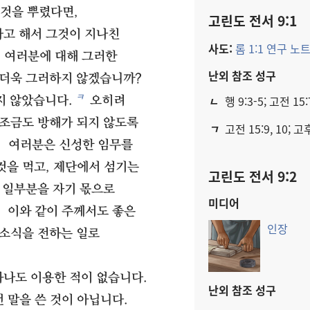
것을 뿌렸다면,
고린도 전서 9:1
고 해서 그것이 지나친
사도:
롬 1:1 연구 노
 여러분에 대해 그러한
난외 참조 성구
 더욱 그러하지 않겠습니까?
ㅋ
ㄴ
행 9:3-5; 고전 15:7
지 않았습니다.
오히려
 조금도 방해가 되지 않도록
ㄱ
고전 15:9, 10; 고후
3
여러분은 신성한 임무를
것을 먹고, 제단에서 섬기는
고린도 전서 9:2
 일부분을 자기 몫으로
미디어
4
이와 같이 주께서도 좋은
인장
 소식을 전하는 일로
하나도 이용한 적이 없습니다.
난외 참조 성구
 말을 쓴 것이 아닙니다.