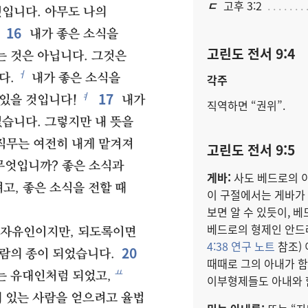
ㄷ
고후 3:2
것입니다. 아무도 나의
16
내가 좋은 소식을
고린도 전서 9:4
는 것은 아닙니다. 그것은
ㅓ
다.
내가 좋은 소식을
각주
17
ㅕ
 있을 것입니다!
내가
직역하면 “권위”.
있습니다. 그렇지만 내 뜻을
 직무는 여전히 내게 맡겨져
고린도 전서 9:5
무엇입니까? 좋은 소식과
게바:
사도 베드로의 이름
고, 좋은 소식을 전할 때
이 구절에서는 게바가
보면 알 수 있듯이, 
베드로의 형제인 안드레
 자유인이지만, 되도록이면
4:38 연구 노트
참조)
20
람의 종이 되었습니다.
때때로 그의 아내가 함
ㅛ
 유대인처럼 되었고,
이부형제들도 아내와 
래 있는 사람을 얻으려고 율법