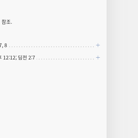
트
참조.
, 8
 12:12; 딤전 2:7