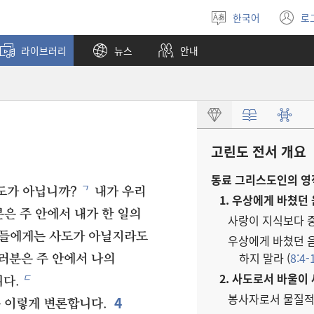
한국어
로
언어
(
선택
창
라이브러리
뉴스
안내
열
고린도 전서 개요
동료 그리스도인의 영적
ㄱ
도가 아닙니까?
내가 우리
1. 우상에게 바쳤던 
은 주 안에서 내가 한 일의
사랑이 지식보다 중
들에게는 사도가 아닐지라도
우상에게 바쳤던 
하지 말라 (
8:4-
러분은 주 안에서 나의
2. 사도로서 바울이 
ㄷ
다.
봉사자로서 물질적인
4
 이렇게 변론합니다.