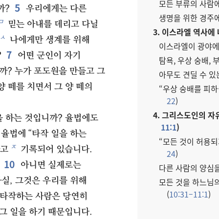
모든 부류의 사람에
5
까?
우리에게는 다른
생명을 위한 경주에
ㅁ
믿는 아내를 데리고 다닐
3. 이스라엘 역사에 
ㅅ
나에게만 생계를 위해
이스라엘이 광야에서
7
?
어떤 군인이 자기
탐욕, 우상 숭배, 
까? 누가 포도원을 만들고 그
아무도 견딜 수 있
양 떼를 치면서 그 양 떼의
“우상 숭배를 피하
22
)
4. 그리스도인의 자
을 하는 것입니까? 율법에도
11:1
)
율법에 “타작 일을 하는
“모든 것이 허용되
ㅈ
라고
기록되어 있습니다.
24
)
10
아니면 실제로는
다른 사람의 양심을
실, 그것은 우리를 위해
모든 것을 하느님의
(
10:31–11:1
)
 타작하는 사람은 당연히
그 일을 하기 때문입니다.