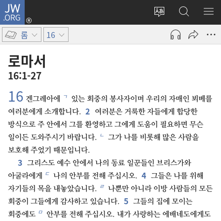
JW.ORG
로그인
사이트
JW.ORG
메
(새로운
언어
검색
보
창
롬
16
변경
열기)
로마서
16:1-27
16
ㄱ
겐그레아에
있는 회중의 봉사자이며 우리의 자매인 뵈베를
2
여러분에게 소개합니다.
여러분은 거룩한 자들에게 합당한
방식으로 주 안에서 그를 환영하고 그에게 도움이 필요하면 무슨
ㄴ
일이든 도와주시기 바랍니다.
그가 나를 비롯해 많은 사람을
보호해 주었기 때문입니다.
3
그리스도 예수 안에서 나의 동료 일꾼들인 브리스가와
4
ㄷ
아굴라에게
나의 안부를 전해 주십시오.
그들은 나를 위해
ㄹ
자기들의 목을 내놓았습니다.
나뿐만 아니라 이방 사람들의 모든
5
회중이 그들에게 감사하고 있습니다.
그들의 집에 모이는
ㅁ
회중에도
안부를 전해 주십시오. 내가 사랑하는 에배네도에게도