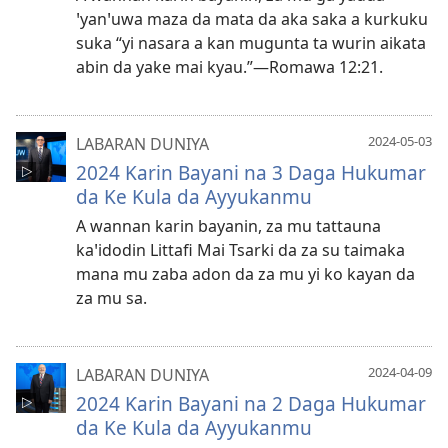
ꞌyanꞌuwa maza da mata da aka saka a kurkuku
suka “yi nasara a kan mugunta ta wurin aikata
abin da yake mai kyau.”​—⁠Romawa 12:21.
2024-05-03
LABARAN DUNIYA
2024 Karin Bayani na 3 Daga Hukumar
da Ke Kula da Ayyukanmu
A wannan karin bayanin, za mu tattauna
kaꞌidodin Littafi Mai Tsarki da za su taimaka
mana mu zaba adon da za mu yi ko kayan da
za mu sa.
2024-04-09
LABARAN DUNIYA
2024 Ƙarin Bayani na 2 Daga Hukumar
da Ke Kula da Ayyukanmu