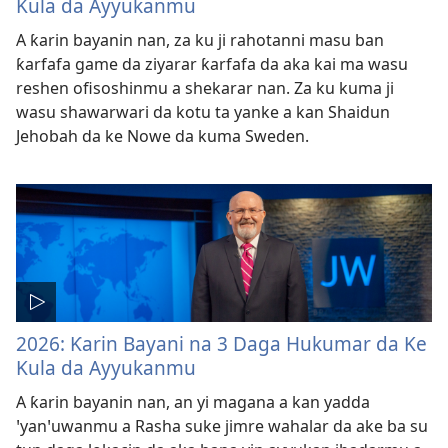
Kula da Ayyukanmu
A ƙarin bayanin nan, za ku ji rahotanni masu ban
ƙarfafa game da ziyarar ƙarfafa da aka kai ma wasu
reshen ofisoshinmu a shekarar nan. Za ku kuma ji
wasu shawarwari da kotu ta yanke a kan Shaidun
Jehobah da ke Nowe da kuma Sweden.
2026: Ƙarin Bayani na 3 Daga Hukumar da Ke
Kula da Ayyukanmu
A ƙarin bayanin nan, an yi magana a kan yadda
ꞌyanꞌuwanmu a Rasha suke jimre wahalar da ake ba su