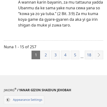
A wannan ƙarin bayanin, za mu tattauna yadda
Ubanmu da ke sama yake nuna cewa yana so
“kowa ya zo ya tuba.” (2 Bit. 3:9) Za mu kuma
koya game da gyare-gyaren da aka yi ga irin
shigan da muke yi zuwa taro.
Nuna 1 - 15 of 257
1
2
3
4
5
18
…
Na
Gab
®
JW.ORG
/ YANAR GIZON SHAIDUN JEHOBAH
Appearance Settings