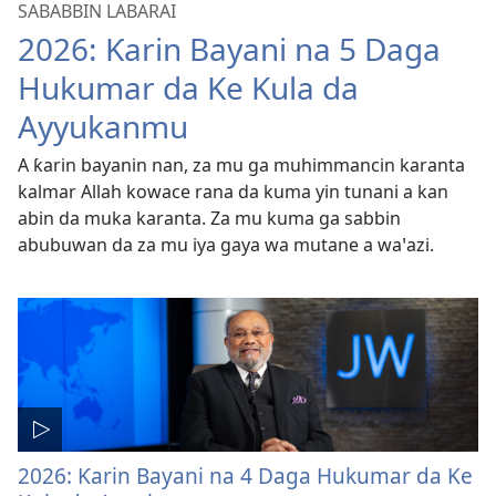
SABABBIN LABARAI
2026: Ƙarin Bayani na 5 Daga
Hukumar da Ke Kula da
Ayyukanmu
A ƙarin bayanin nan, za mu ga muhimmancin karanta
kalmar Allah kowace rana da kuma yin tunani a kan
abin da muka karanta. Za mu kuma ga sabbin
abubuwan da za mu iya gaya wa mutane a waꞌazi.
2026: Ƙarin Bayani na 4 Daga Hukumar da Ke