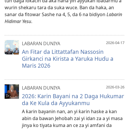
tun daga lokacin da aka hana yin ayyukan ibadarmu a
wurin shekaru tara da suka wuce. Ban da haka, an
sanar da fitowar Sashe na 4, 5, da 6 na bidiyon
Labarin
Hidimar Yesu
.
2026-04-17
LABARAN DUNIYA
An Fitar da Littattafan Nassosin
Girkanci na Kirista a Yaruka Huɗu a
Maris 2026
2026-03-26
LABARAN DUNIYA
2026: Ƙarin Bayani na 2 Daga Hukumar
da Ke Kula da Ayyukanmu
A ƙarin bayanin nan, an yi ƙarin haske a kan
abin da bawan Jehobah zai yi idan za a yi masa
jinya ko tiyata kuma an ce za yi amfani da