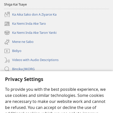
Shiga Kai Tsaye
Ka Aika Sako don A Ziyarce Ka
Ka Nemi Inda Ake Taro
(opens
new
Ka Nemi Inda Ake Taron Yanki
(opens
window)
new
Mene ne Sabo
window)
Bidiyo
Videos with Audio Descriptions
Bincika JW.ORG
Privacy Settings
Labaran Shari’a
To provide you with the best possible experience, we
Gudummawa
(opens
use cookies and similar technologies. Some cookies
new
are necessary to make our website work and cannot
window)
Watchtower LABURARE NA INTANE
be refused. You can accept or decline the use of
(opens
new