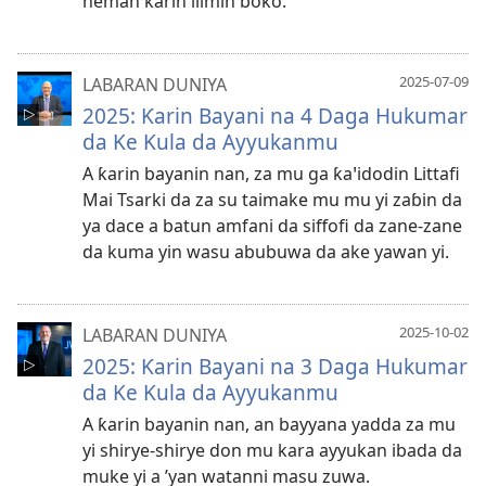
neman ƙarin ilimin boko.
2025-07-09
LABARAN DUNIYA
2025: Ƙarin Bayani na 4 Daga Hukumar
da Ke Kula da Ayyukanmu
A ƙarin bayanin nan, za mu ga ƙaꞌidodin Littafi
Mai Tsarki da za su taimake mu mu yi zaɓin da
ya dace a batun amfani da siffofi da zane-zane
da kuma yin wasu abubuwa da ake yawan yi.
2025-10-02
LABARAN DUNIYA
2025: Ƙarin Bayani na 3 Daga Hukumar
da Ke Kula da Ayyukanmu
A ƙarin bayanin nan, an bayyana yadda za mu
yi shirye-shirye don mu kara ayyukan ibada da
muke yi a ’yan watanni masu zuwa.