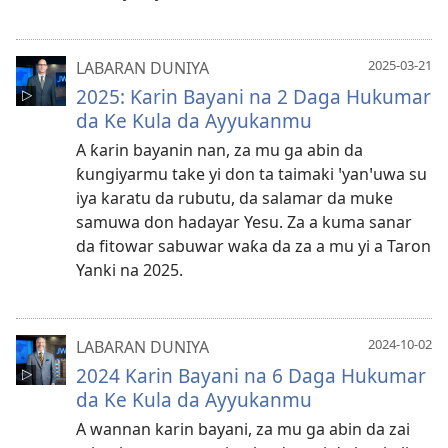
2025-03-21
LABARAN DUNIYA
2025: Ƙarin Bayani na 2 Daga Hukumar
da Ke Kula da Ayyukanmu
A ƙarin bayanin nan, za mu ga abin da
ƙungiyarmu take yi don ta taimaki ꞌyanꞌuwa su
iya karatu da rubutu, da salamar da muke
samuwa don hadayar Yesu. Za a kuma sanar
da fitowar sabuwar waƙa da za a mu yi a Taron
Yanki na 2025.
2024-10-02
LABARAN DUNIYA
2024 Karin Bayani na 6 Daga Hukumar
da Ke Kula da Ayyukanmu
A wannan karin bayani, za mu ga abin da zai