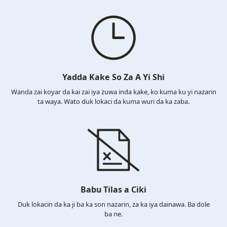
Yadda Kake So Za A Yi Shi
Wanda zai koyar da kai zai iya zuwa inda kake, ko kuma ku yi nazarin
ta waya. Wato duk lokaci da kuma wuri da ka zaba.
Babu Tilas a Ciki
Duk lokacin da ka ji ba ka son nazarin, za ka iya dainawa. Ba dole
ba ne.