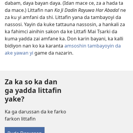
dabam, daya bayan daya. (Idan mace ce, za a hada ta
da mace.) Littafin nan
Ka Ji Dadin Rayuwa Har Abada!
ne
za ku yi amfani da shi. Littafin yana da tambayoyi da
nassosi. Yayin da kuke tattauna nassosin, a hankali za
ka fahimci ainihin sakon da ke Littafi Mai Tsarki da
kuma yadda zai amfane ka. Don karin bayani, ka kalli
bidiyon nan ko ka karanta
amsoshin tambayoyin da
ake yawan yi
game da nazarin.
Za ka so ka dan
ga yadda littafin
yake?
Ka ga darussan da ke farko
farkon littafin