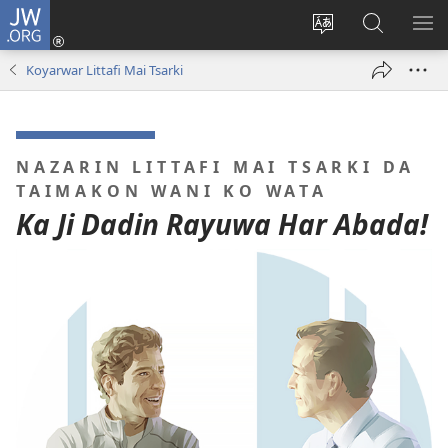
JW.ORG
Ka
Shiga
Ka
Bincika
KA
(opens
canja
JW.ORG
NU
Koyarwar Littafi Mai Tsarki
new
yaren
AB
window)
dandalin
DA
KE
CIK
NAZARIN LITTAFI MAI TSARKI DA
TAIMAKON WANI KO WATA
Ka Ji Dadin Rayuwa Har Abada!