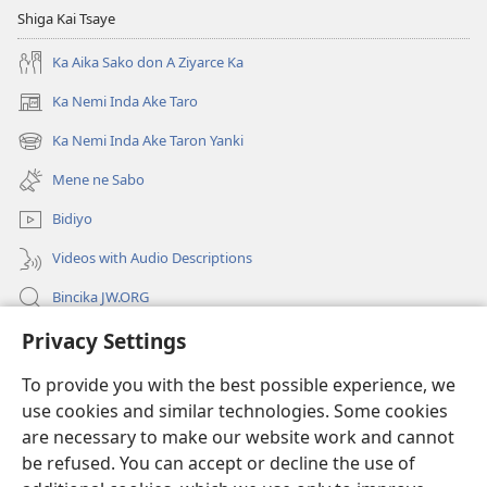
Shiga Kai Tsaye
Ka Aika Sako don A Ziyarce Ka
Ka Nemi Inda Ake Taro
(opens
new
Ka Nemi Inda Ake Taron Yanki
(opens
window)
new
Mene ne Sabo
window)
Bidiyo
Videos with Audio Descriptions
Bincika JW.ORG
Privacy Settings
Labaran Shari’a
To provide you with the best possible experience, we
Gudummawa
(opens
use cookies and similar technologies. Some cookies
new
are necessary to make our website work and cannot
window)
Watchtower LABURARE NA INTANE
be refused. You can accept or decline the use of
(opens
new