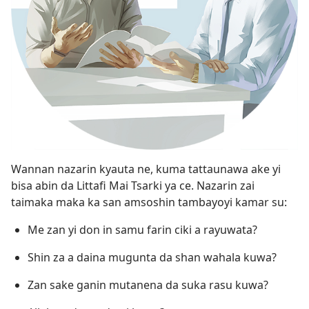
Wannan nazarin kyauta ne, kuma tattaunawa ake yi
bisa abin da Littafi Mai Tsarki ya ce. Nazarin zai
taimaka maka ka san amsoshin tambayoyi kamar su:
Me zan yi don in samu farin ciki a rayuwata?
Shin za a daina mugunta da shan wahala kuwa?
Zan sake ganin mutanena da suka rasu kuwa?