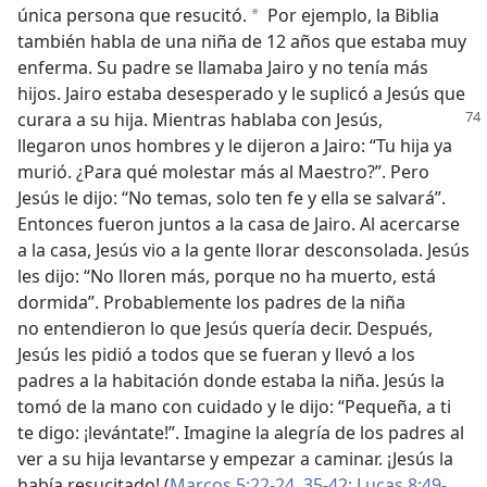
única persona que resucitó.
Por ejemplo, la Biblia
a
también habla de una niña de 12 años que estaba muy
enferma. Su padre se llamaba Jairo y no tenía más
hijos. Jairo estaba desesperado y le suplicó a Jesús que
curara a su hija. Mientras hablaba con Jesús,
llegaron unos hombres y le dijeron a Jairo: “Tu hija ya
murió. ¿Para qué molestar más al Maestro?”. Pero
Jesús le dijo: “No temas, solo ten fe y ella se salvará”.
Entonces fueron juntos a la casa de Jairo. Al acercarse
a la casa, Jesús vio a la gente llorar desconsolada. Jesús
les dijo: “No lloren más, porque no ha muerto, está
dormida”. Probablemente los padres de la niña
no entendieron lo que Jesús quería decir. Después,
Jesús les pidió a todos que se fueran y llevó a los
padres a la habitación donde estaba la niña. Jesús la
tomó de la mano con cuidado y le dijo: “Pequeña, a ti
te digo: ¡levántate!”. Imagine la alegría de los padres al
ver a su hija levantarse y empezar a caminar. ¡Jesús la
había resucitado! (
Marcos 5:22-24,
35-42;
Lucas 8:49-