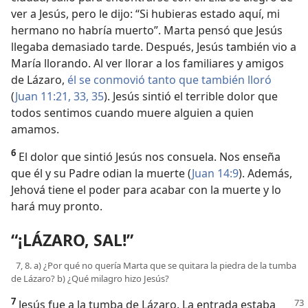
ver a Jesús, pero le dijo: “Si hubieras estado aquí, mi
hermano no habría muerto”. Marta pensó que Jesús
llegaba demasiado tarde. Después, Jesús también vio a
María llorando. Al ver llorar a los familiares y amigos
de Lázaro,
él se conmovió tanto que también lloró
(
Juan 11:21,
33,
35
). Jesús sintió el terrible dolor que
todos sentimos cuando muere alguien a quien
amamos.
6
El dolor que sintió Jesús nos consuela. Nos enseña
que él y su Padre odian la muerte (
Juan 14:9
). Además,
Jehová tiene el poder para acabar con la muerte y lo
hará muy pronto.
“¡LÁZARO, SAL!”
7, 8. a) ¿Por qué no quería Marta que se quitara la piedra de la tumba
de Lázaro? b) ¿Qué milagro hizo Jesús?
7
Jesús fue a la tumba de Lázaro. La entrada estaba