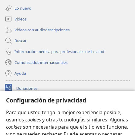
nueva
una
ventana)
Lo nuevo
nueva
ventana)
Videos
Videos con audiodescripciones
Buscar
Información médica para profesionales de la salud
Comunicados internacionales
Ayuda
Donaciones
(abre
una
Configuración de privacidad
nueva
BIBLIOTECA EN LÍNEA Watchtower™
(abre
ventana)
Para que usted tenga la mejor experiencia posible,
una
®
JW Hub
usamos
cookies
y otras tecnologías similares. Algunas
nueva
(abre
ventana)
cookies
son necesarias para que el sitio web funcione,
una
®
JW Library
nueva
y no se pueden rechazar. Puede aceptar o rechazar