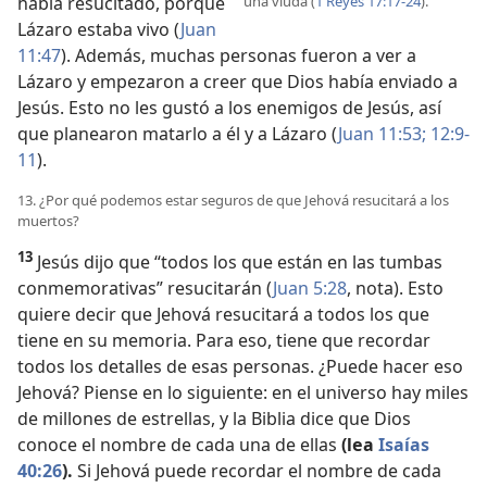
había resucitado, porque
una viuda (
1 Reyes 17:17-24
).
Lázaro estaba vivo (
Juan
11:47
). Además, muchas personas fueron a ver a
Lázaro y empezaron a creer que Dios había enviado a
Jesús. Esto no les gustó a los enemigos de Jesús, así
que planearon matarlo a él y a Lázaro (
Juan 11:53;
12:9-
11
).
13. ¿Por qué podemos estar seguros de que Jehová resucitará a los
muertos?
13
Jesús dijo que “todos los que están en las tumbas
conmemorativas” resucitarán (
Juan 5:28
, nota). Esto
quiere decir que Jehová resucitará a todos los que
tiene en su memoria. Para eso, tiene que recordar
todos los detalles de esas personas. ¿Puede hacer eso
Jehová? Piense en lo siguiente: en el universo hay miles
de millones de estrellas, y la Biblia dice que Dios
conoce el nombre de cada una de ellas
(lea
Isaías
40:26
).
Si Jehová puede recordar el nombre de cada