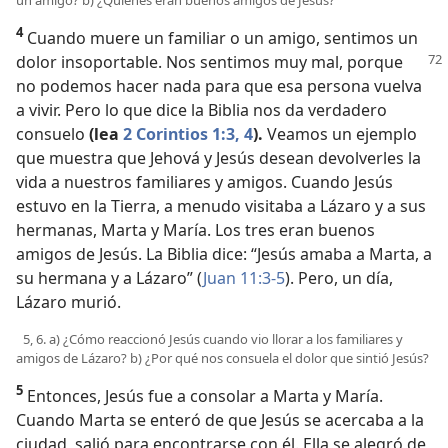
4
Cuando muere un familiar o un amigo, sentimos un
dolor insoportable. Nos sentimos muy mal,
porque
no podemos hacer nada para que esa persona vuelva
a vivir. Pero lo que dice la Biblia nos da verdadero
consuelo
(lea
2 Corintios 1:3, 4
).
Veamos un ejemplo
que muestra que Jehová y Jesús desean devolverles la
vida a nuestros familiares y amigos. Cuando Jesús
estuvo en la Tierra, a menudo visitaba a Lázaro y a sus
hermanas, Marta y María. Los tres eran buenos
amigos de Jesús. La Biblia dice: “Jesús amaba a Marta, a
su hermana y a Lázaro” (
Juan 11:3-5
). Pero, un día,
Lázaro murió.
5, 6. a) ¿Cómo reaccionó Jesús cuando vio llorar a los familiares y
amigos de Lázaro? b) ¿Por qué nos consuela el dolor que sintió Jesús?
5
Entonces, Jesús fue a consolar a Marta y María.
Cuando Marta se enteró de que Jesús se acercaba a la
ciudad, salió para encontrarse con él. Ella se alegró de