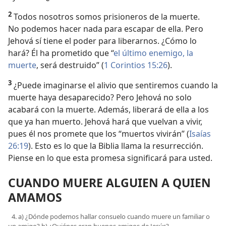
2
Todos nosotros somos prisioneros de la muerte.
No podemos hacer nada para escapar de ella. Pero
Jehová sí tiene el poder para liberarnos. ¿Cómo lo
hará? Él ha prometido que “
el último enemigo, la
muerte
, será destruido” (
1 Corintios 15:26
).
3
¿Puede imaginarse el alivio que sentiremos cuando la
muerte haya desaparecido? Pero Jehová no solo
acabará con la muerte. Además, liberará de ella a los
que ya han muerto. Jehová hará que vuelvan a vivir,
pues él nos promete que los “muertos vivirán” (
Isaías
26:19
). Esto es lo que la Biblia llama la resurrección.
Piense en lo que esta promesa significará para usted.
CUANDO MUERE ALGUIEN A QUIEN
AMAMOS
4. a) ¿Dónde podemos hallar consuelo cuando muere un familiar o
un amigo? b) ¿Quiénes eran buenos amigos de Jesús?