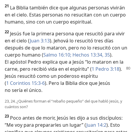
21
La Biblia también dice que algunas personas vivirán
en el cielo. Estas personas no resucitan con un cuerpo
humano, sino con un cuerpo espiritual.
22
Jesús fue la primera persona que resucitó para vivir
en el cielo (
Juan 3:13
). Jehová lo resucitó tres días
después de que lo mataron, pero no lo resucitó con un
cuerpo humano (
Salmo 16:10;
Hechos 13:34, 35
).
El apóstol Pedro explica que a Jesús “lo mataron en la
carne, pero recibió vida en el espíritu” (
1 Pedro 3:18
).
Jesús resucitó como un poderoso espíritu
(
1 Corintios 15:3-6
). Pero la Biblia dice que Jesús
no sería el único.
23, 24. ¿Quiénes forman el “rebaño pequeño” del que habló Jesús, y
cuántos son?
23
Poco antes de morir, Jesús les dijo a sus discípulos:
“Me voy para prepararles un lugar” (
Juan 14:2
). Esto
significa que algunos cristianos resucitarían para estar