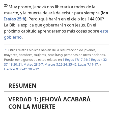
25
Muy pronto, Jehová nos liberará a todos de la
muerte, y la muerte dejará de existir para siempre
(lea
Isaías 25:8
).
Pero ¿qué harán en el cielo los 144.000?
La Biblia explica que gobernarán con Jesús. En el
próximo capítulo aprenderemos más cosas sobre
este
gobierno
.
Otros relatos bíblicos hablan de la resurrección de jóvenes,
a
mayores, hombres, mujeres, israelitas y personas de otras naciones.
Puede leer algunos de estos relatos en
1 Reyes 17:17-24;
2 Reyes 4:32-
37;
13:20, 21;
Mateo 28:5-7;
Marcos 5:22-24,
35-42;
Lucas 7:11-17
, y
Hechos 9:36-42;
20:7-12
.
RESUMEN
VERDAD 1: JEHOVÁ ACABARÁ
CON LA MUERTE