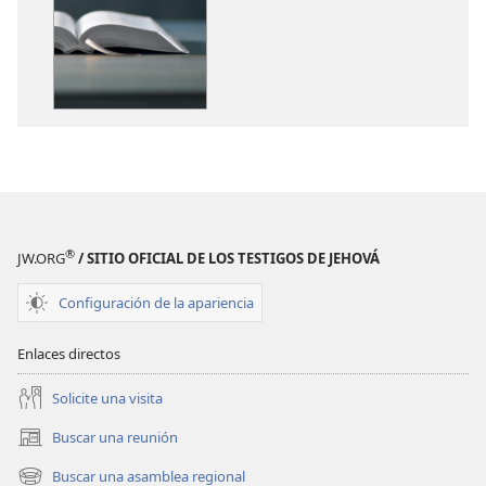
de
de
descarga
descarga
de
de
publicaciones
audio
¿Qué
¿Qué
nos
nos
enseña
enseña
la
la
Biblia?
Biblia?
®
JW.ORG
/ SITIO OFICIAL DE LOS TESTIGOS DE JEHOVÁ
Configuración de la apariencia
Enlaces directos
Solicite una visita
Buscar una reunión
(abre
una
Buscar una asamblea regional
(abre