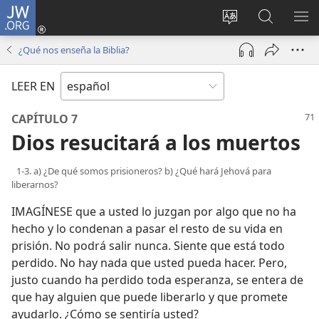
JW.ORG
Iniciar
sesión
Cambiar
Búsqueda
MO
(abre
idioma
en
ME
¿Qué nos enseña la Biblia?
una
del sitio
jw.org
nueva
LEER EN
ventana)
CAPÍTULO 7
Dios resucitará a los muertos
1-3. a) ¿De qué somos prisioneros? b) ¿Qué hará Jehová para
liberarnos?
IMAGÍNESE que a usted lo juzgan por algo que no ha
hecho y lo condenan a pasar el resto de su vida en
prisión. No podrá salir nunca. Siente que está todo
perdido. No hay nada que usted pueda hacer. Pero,
justo cuando ha perdido toda esperanza, se entera de
que hay alguien que puede liberarlo y que promete
ayudarlo. ¿Cómo se sentiría usted?