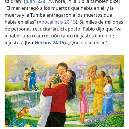
saldrán” (
Juan 5:28, 29
, nota). Y la Biblia también dice:
“El mar entregó a los muertos que había en él, y la
muerte y la Tumba entregaron a los muertos que
había en ellas” (
Apocalipsis 20:13
). Sí, miles de millones
de personas resucitarán. El apóstol Pablo dijo que “va
a haber una resurrección tanto de justos como de
injustos”
(lea
Hechos 24:15
).
¿Qué quiso decir?