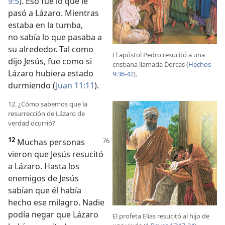
9:5
). Eso fue lo que le
pasó a Lázaro. Mientras
estaba en la tumba,
no sabía lo que pasaba a
su alrededor. Tal como
El apóstol Pedro resucitó a una
dijo Jesús, fue como si
cristiana llamada Dorcas (
Hechos
Lázaro hubiera estado
9:36-42
).
durmiendo (
Juan 11:11
).
12. ¿Cómo sabemos que la
resurrección de Lázaro de
verdad ocurrió?
12
Muchas personas
vieron que Jesús resucitó
a Lázaro. Hasta los
enemigos de Jesús
sabían que él había
hecho ese milagro. Nadie
podía negar que Lázaro
El profeta Elías resucitó al hijo de