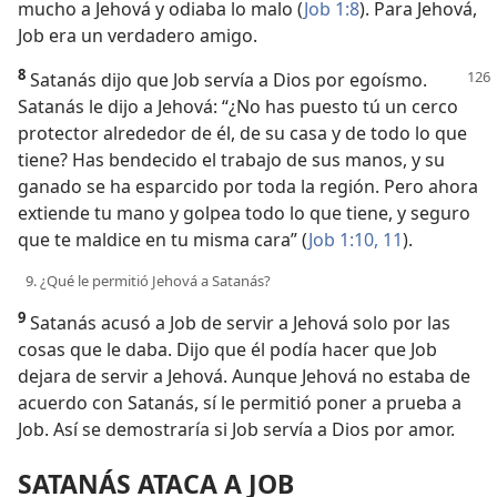
mucho a Jehová y odiaba lo malo (
Job 1:8
). Para Jehová,
Job era un verdadero amigo.
8
Satanás dijo que Job servía a Dios por egoísmo.
Satanás le dijo a Jehová: “¿No has puesto tú un cerco
protector alrededor de él, de su casa y de todo lo que
tiene? Has bendecido el trabajo de sus manos, y su
ganado se ha esparcido por toda la región. Pero ahora
extiende tu mano y golpea todo lo que tiene, y seguro
que te maldice en tu misma cara” (
Job 1:10, 11
).
9. ¿Qué le permitió Jehová a Satanás?
9
Satanás acusó a Job de servir a Jehová solo por las
cosas que le daba. Dijo que él podía hacer que Job
dejara de servir a Jehová. Aunque Jehová no estaba de
acuerdo con Satanás, sí le permitió poner a prueba a
Job. Así se demostraría si Job servía a Dios por amor.
SATANÁS ATACA A JOB