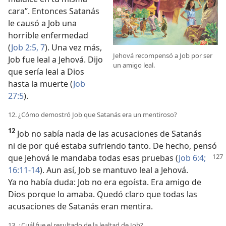
cara”. Entonces Satanás
le causó a Job una
horrible enfermedad
(
Job 2:5,
7
). Una vez más,
Jehová recompensó a Job por ser
Job fue leal a Jehová. Dijo
un amigo leal.
que sería leal a Dios
hasta la muerte (
Job
27:5
).
12. ¿Cómo demostró Job que Satanás era un mentiroso?
12
Job no sabía nada de las acusaciones de Satanás
ni de por qué estaba sufriendo tanto. De hecho, pensó
que Jehová le mandaba todas esas pruebas (
Job 6:4;
16:11-14
). Aun así, Job se mantuvo leal a Jehová.
Ya no había duda: Job no era egoísta. Era amigo de
Dios porque lo amaba. Quedó claro que todas las
acusaciones de Satanás eran mentira.
13. ¿Cuál fue el resultado de la lealtad de Job?