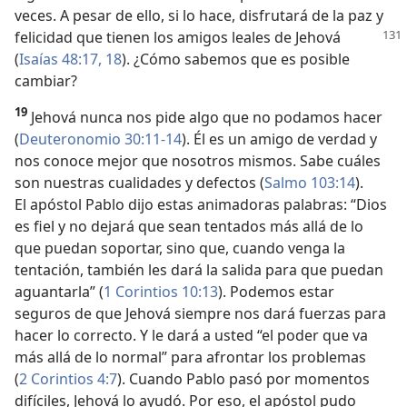
veces. A pesar de ello, si lo hace, disfrutará de la paz y
felicidad que tienen los amigos
leales de Jehová
(
Isaías 48:17, 18
). ¿Cómo sabemos que es posible
cambiar?
19
Jehová nunca nos pide algo que no podamos hacer
(
Deuteronomio 30:11-14
). Él es un amigo de verdad y
nos conoce mejor que nosotros mismos. Sabe cuáles
son nuestras cualidades y defectos (
Salmo 103:14
).
El apóstol Pablo dijo estas animadoras palabras: “Dios
es fiel y no dejará que sean tentados más allá de lo
que puedan soportar, sino que, cuando venga la
tentación, también les dará la salida para que puedan
aguantarla” (
1 Corintios 10:13
). Podemos estar
seguros de que Jehová siempre nos dará fuerzas para
hacer lo correcto. Y le dará a usted “el poder que va
más allá de lo normal” para afrontar los problemas
(
2 Corintios 4:7
). Cuando Pablo pasó por momentos
difíciles, Jehová lo ayudó. Por eso, el apóstol pudo