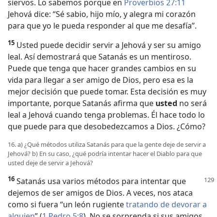
siervos. Lo sabemos porque en
Proverbios 27:11
Jehová dice: “Sé sabio, hijo mío, y alegra mi corazón
para que yo le pueda responder al que me desafía”.
15
Usted puede decidir servir a Jehová y ser su amigo
leal. Así demostrará que Satanás es un mentiroso.
Puede que tenga que hacer grandes cambios en su
vida para llegar a ser amigo de Dios, pero esa es la
mejor decisión que puede tomar. Esta decisión es muy
importante, porque Satanás afirma que
usted
no será
leal a Jehová cuando tenga problemas. Él hace todo lo
que puede para que desobedezcamos a Dios. ¿Cómo?
16. a) ¿Qué métodos utiliza Satanás para que la gente deje de servir a
Jehová? b) En su caso, ¿qué podría intentar hacer el Diablo para que
usted deje de servir a Jehová?
16
Satanás usa varios métodos para intentar que
dejemos de ser amigos de Dios. A veces, nos ataca
como si fuera “un león rugiente
tratando de devorar a
alguien
” (
1 Pedro 5:8
). No se sorprenda si sus amigos,