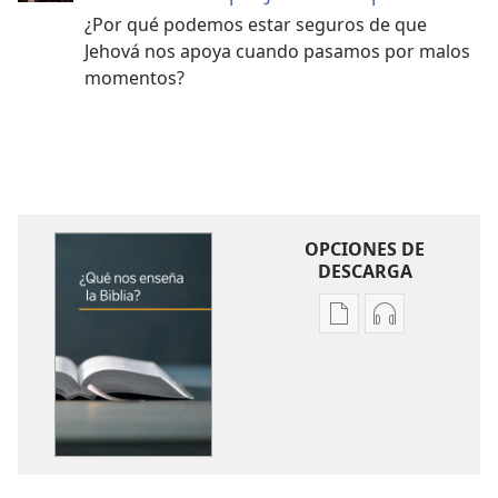
¿Por qué podemos estar seguros de que
Jehová nos apoya cuando pasamos por malos
momentos?
OPCIONES DE
DESCARGA
Opciones
Opciones
de
de
descarga
descarga
de
de
publicaciones
audio
¿Qué
¿Qué
nos
nos