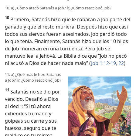
10. a) ¿Cómo atacó Satanás a Job? b) ¿Cómo reaccionó Job?
10
Primero, Satanás hizo que le robaran a Job parte del
ganado y que el resto muriera. Después hizo que casi
todos sus siervos fueran asesinados. Job perdió todo
lo que tenía. Finalmente, Satanás hizo que los 10 hijos
de Job murieran en una tormenta. Pero Job se
mantuvo leal a Jehová. La Biblia dice que “Job no pecó
ni acusó a Dios de hacer nada malo” (
Job 1:12-19,
22
).
11. a) ¿Qué más le hizo Satanás
a Job? b) ¿Cómo reaccionó Job?
11
Satanás no se dio por
vencido. Desafió a Dios
al decir: “Si tú ahora
extiendes tu mano y
golpeas su carne y sus
huesos, seguro que te
maldice en tu misma