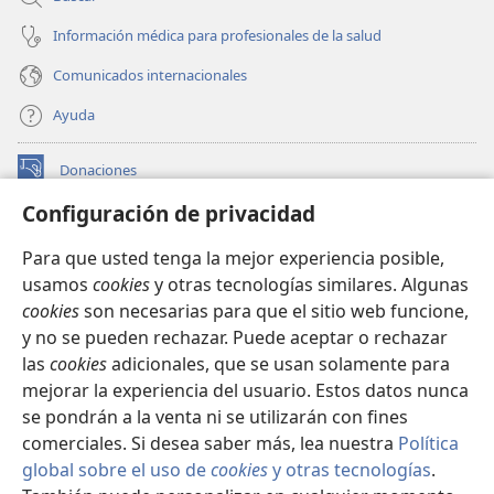
Información médica para profesionales de la salud
Comunicados internacionales
Ayuda
Donaciones
(abre
una
Configuración de privacidad
nueva
BIBLIOTECA EN LÍNEA Watchtower™
(abre
ventana)
Para que usted tenga la mejor experiencia posible,
una
®
JW Hub
usamos
cookies
y otras tecnologías similares. Algunas
nueva
(abre
ventana)
cookies
son necesarias para que el sitio web funcione,
una
®
JW Library
nueva
y no se pueden rechazar. Puede aceptar o rechazar
ventana)
las
cookies
adicionales, que se usan solamente para
Watchtower Library
mejorar la experiencia del usuario. Estos datos nunca
se pondrán a la venta ni se utilizarán con fines
comerciales. Si desea saber más, lea nuestra
Política
global sobre el uso de
cookies
y otras tecnologías
.