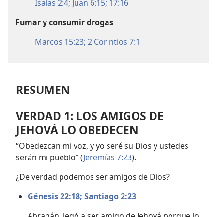
Isaías 2:4;
Juan 6:15;
17:16
Fumar y consumir drogas
Marcos 15:23;
2 Corintios 7:1
RESUMEN
VERDAD 1: LOS AMIGOS DE
JEHOVÁ LO OBEDECEN
“Obedezcan mi voz, y yo seré su Dios y ustedes
serán mi pueblo” (
Jeremías 7:23
).
¿De verdad podemos ser amigos de Dios?
Génesis 22:18;
Santiago 2:23
Abrahán llegó a ser amigo de Jehová porque lo