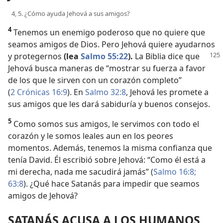
4, 5. ¿Cómo ayuda Jehová a sus amigos?
4
Tenemos un enemigo poderoso que no quiere que
seamos amigos de Dios. Pero Jehová quiere ayudarnos
y protegernos
(lea
Salmo 55:22
).
La Biblia dice que
Jehová busca maneras de “mostrar su fuerza a favor
de los que le sirven con un corazón completo”
(
2 Crónicas 16:9
). En
Salmo 32:8
, Jehová les promete a
sus amigos que les dará sabiduría y buenos consejos.
5
Como somos sus amigos, le servimos con todo el
corazón y le somos leales aun en los peores
momentos. Además, tenemos la misma confianza que
tenía David. Él escribió sobre Jehová: “Como él está a
mi derecha, nada me sacudirá jamás” (
Salmo 16:8;
63:8
). ¿Qué hace Satanás para impedir que seamos
amigos de Jehová?
SATANÁS ACUSA A LOS HUMANOS