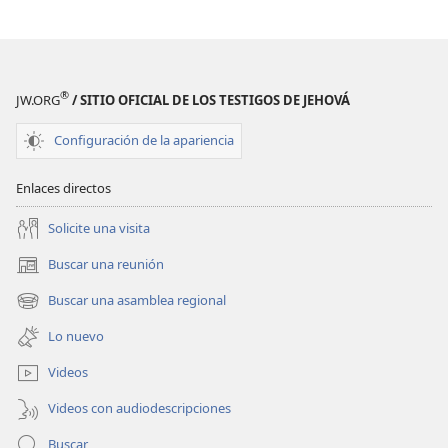
enseña
enseña
la
la
Biblia?
Biblia?
®
JW.ORG
/ SITIO OFICIAL DE LOS TESTIGOS DE JEHOVÁ
Configuración de la apariencia
Enlaces directos
Solicite una visita
Buscar una reunión
(abre
una
Buscar una asamblea regional
(abre
nueva
una
ventana)
Lo nuevo
nueva
ventana)
Videos
Videos con audiodescripciones
Buscar