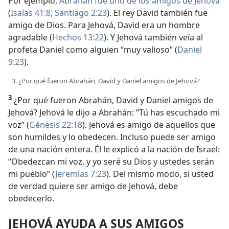
Por ejemplo,
Abrahán fue uno de los amigos de Jehová
(
Isaías 41:8;
Santiago 2:23
). El rey David también fue
amigo de Dios. Para Jehová, David era un hombre
agradable (
Hechos 13:22
). Y Jehová también veía al
profeta Daniel como alguien “muy valioso” (
Daniel
9:23
).
3. ¿Por qué fueron Abrahán, David y Daniel amigos de Jehová?
3
¿Por qué fueron Abrahán, David y Daniel amigos de
Jehová? Jehová le dijo a Abrahán: “Tú has escuchado mi
voz” (
Génesis 22:18
). Jehová es amigo de aquellos que
son humildes y lo obedecen. Incluso puede ser amigo
de una nación entera. Él le explicó a la nación de Israel:
“Obedezcan mi voz, y yo seré su Dios y ustedes serán
mi pueblo” (
Jeremías 7:23
). Del mismo modo, si usted
de verdad quiere ser amigo de Jehová, debe
obedecerlo.
JEHOVÁ AYUDA A SUS AMIGOS