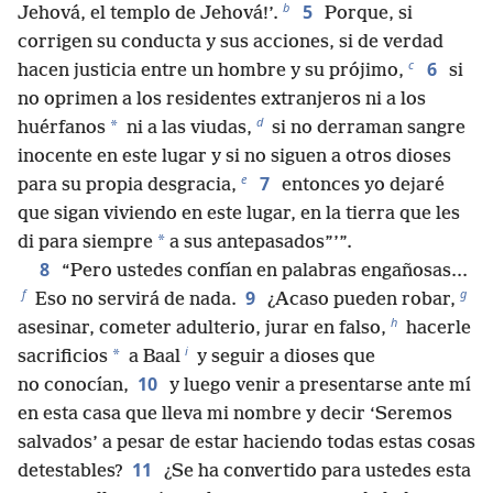
b
5
Jehová, el templo de Jehová!’.
Porque, si
corrigen su conducta y sus acciones, si de verdad
c
6
hacen justicia entre un hombre y su prójimo,
si
no oprimen a los residentes extranjeros ni a los
d
*
huérfanos
ni a las viudas,
si no derraman sangre
inocente en este lugar y si no siguen a otros dioses
e
7
para su propia desgracia,
entonces yo dejaré
que sigan viviendo en este lugar, en la tierra que les
*
di para siempre
a sus antepasados”’”.
8
“Pero ustedes confían en palabras engañosas...
f
g
9
Eso no servirá de nada.
¿Acaso pueden robar,
h
asesinar, cometer adulterio, jurar en falso,
hacerle
i
*
sacrificios
a Baal
y seguir a dioses que
10
no conocían,
y luego venir a presentarse ante mí
en esta casa que lleva mi nombre y decir ‘Seremos
salvados’ a pesar de estar haciendo todas estas cosas
11
detestables?
¿Se ha convertido para ustedes esta