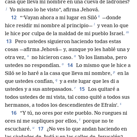
casa que lleva mi nombre en una cueva de ladrones?
j
Yo mismo lo he visto”, afirma Jehová.
k
12
“‘Vayan ahora a mi lugar en Siló
—donde
l
hice residir mi nombre al principio—
y vean lo que
m
le hice por culpa de la maldad de mi pueblo Israel.
13
Pero ustedes siguieron haciendo todas estas
cosas —afirma Jehová— y, aunque yo les hablé una y
n
*
otra vez,
no hicieron caso.
Yo los llamaba, pero
o
14
ustedes no respondían.
Lo mismo que le hice a
p
Siló se lo haré a la casa que lleva mi nombre,
en la
q
que ustedes confían,
y a este lugar que les di a
r
15
ustedes y a sus antepasados.
Los quitaré a
todos ustedes de mi vista, tal como quité a todos sus
s
hermanos, a todos los descendientes de Efraín’.
16
”Y tú, no ores por este pueblo. No ruegues ni
t
ores ni me supliques por ellos,
porque no te
u
17
escucharé.
¿No ves lo que andan haciendo en