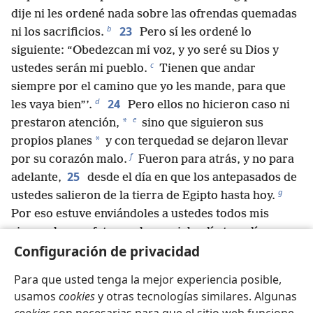
dije ni les ordené nada sobre las ofrendas quemadas
b
23
ni los sacrificios.
Pero sí les ordené lo
siguiente: “Obedezcan mi voz, y yo seré su Dios y
c
ustedes serán mi pueblo.
Tienen que andar
siempre por el camino que yo les mande, para que
d
24
les vaya bien”’.
Pero ellos no hicieron caso ni
e
*
prestaron atención,
sino que siguieron sus
*
propios planes
y con terquedad se dejaron llevar
f
por su corazón malo.
Fueron para atrás, y no para
25
adelante,
desde el día en que los antepasados de
g
ustedes salieron de la tierra de Egipto hasta hoy.
Por eso estuve enviándoles a ustedes todos mis
siervos los profetas; se los enviaba día tras día, vez
h
26
Configuración de privacidad
*
tras vez.
Pero se negaron a escucharme y
i
*
*
no prestaron atención,
sino que fueron tercos.
Para que usted tenga la mejor experiencia posible,
¡Se portaron peor que sus antepasados!
usamos
cookies
y otras tecnologías similares. Algunas
j
27
”Tú les dirás todas estas palabras,
pero ellos