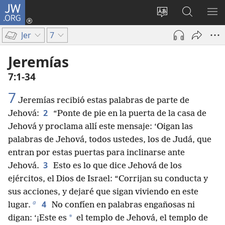
JW.ORG
Iniciar
sesión
Cambiar
Búsqueda
MO
(abre
idioma
en
ME
Jer
7
una
del sitio
jw.org
nueva
Jeremías
ventana)
7:1-34
7
Jeremías recibió estas palabras de parte de
2
Jehová:
“Ponte de pie en la puerta de la casa de
Jehová y proclama allí este mensaje: ‘Oigan las
palabras de Jehová, todos ustedes, los de Judá, que
entran por estas puertas para inclinarse ante
3
Jehová.
Esto es lo que dice Jehová de los
ejércitos, el Dios de Israel: “Corrijan su conducta y
sus acciones, y dejaré que sigan viviendo en este
a
4
lugar.
No confíen en palabras engañosas ni
*
digan: ‘¡Este es
el templo de Jehová, el templo de