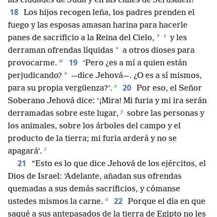
las ciudades de Judá y en las calles de Jerusalén?
18
Los hijos recogen leña, los padres prenden el
fuego y las esposas amasan harina para hacerle
v
*
panes de sacrificio a la Reina del Cielo,
y les
*
derraman ofrendas líquidas
a otros dioses para
w
19
provocarme.
‘Pero ¿es a mí a quien están
*
perjudicando?
—dice Jehová—. ¿O es a sí mismos,
x
20
para su propia vergüenza?’.
Por eso, el Señor
Soberano Jehová dice: ‘¡Mira! Mi furia y mi ira serán
y
derramadas sobre este lugar,
sobre las personas y
los animales, sobre los árboles del campo y el
producto de la tierra; mi furia arderá y no se
z
apagará’.
21
”Esto es lo que dice Jehová de los ejércitos, el
Dios de Israel: ‘Adelante, añadan sus ofrendas
quemadas a sus demás sacrificios, y cómanse
a
22
ustedes mismos la carne.
Porque el día en que
saqué a sus antepasados de la tierra de Egipto no les