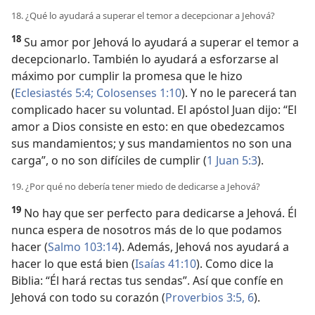
18. ¿Qué lo ayudará a superar el temor a decepcionar a Jehová?
18
Su amor por Jehová lo ayudará a superar el temor a
decepcionarlo. También lo ayudará a esforzarse al
máximo por cumplir la promesa que le hizo
(
Eclesiastés 5:4;
Colosenses 1:10
). Y no le parecerá tan
complicado hacer su voluntad. El apóstol Juan dijo: “El
amor a Dios consiste en esto: en que obedezcamos
sus mandamientos; y sus mandamientos no son una
carga”, o no son difíciles de cumplir (
1 Juan 5:3
).
19. ¿Por qué no debería tener miedo de dedicarse a Jehová?
19
No hay que ser perfecto para dedicarse a Jehová. Él
nunca espera de nosotros más de lo que podamos
hacer (
Salmo 103:14
). Además, Jehová nos ayudará a
hacer lo que está bien (
Isaías 41:10
). Como dice la
Biblia: “Él hará rectas tus sendas”. Así que confíe en
Jehová con todo su corazón (
Proverbios 3:5, 6
).