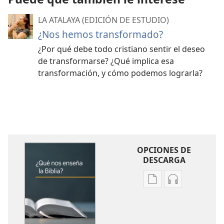
LA ATALAYA (EDICIÓN DE ESTUDIO)
¿Nos hemos transformado?
¿Por qué debe todo cristiano sentir el deseo
de transformarse? ¿Qué implica esa
transformación, y cómo podemos lograrla?
OPCIONES DE
DESCARGA
Opciones
Opciones
de
de
descarga
descarga
de
de