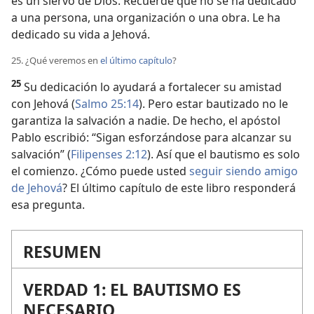
es un siervo de Dios. Recuerde que no se ha dedicado
a una persona, una organización o una obra. Le ha
dedicado su vida a Jehová.
25. ¿Qué veremos en
el último capítulo
?
25
Su dedicación lo ayudará a fortalecer su amistad
con Jehová (
Salmo 25:14
). Pero estar bautizado no le
garantiza la salvación a nadie. De hecho, el apóstol
Pablo escribió: “Sigan esforzándose para alcanzar su
salvación” (
Filipenses 2:12
). Así que el bautismo es solo
el comienzo. ¿Cómo puede usted
seguir siendo amigo
de Jehová
? El último capítulo de este libro responderá
esa pregunta.
RESUMEN
VERDAD 1: EL BAUTISMO ES
NECESARIO