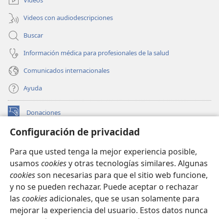
Videos
Videos con audiodescripciones
Buscar
Información médica para profesionales de la salud
Comunicados internacionales
Ayuda
Donaciones
(abre
una
Configuración de privacidad
nueva
BIBLIOTECA EN LÍNEA Watchtower™
(abre
ventana)
Para que usted tenga la mejor experiencia posible,
una
®
JW Hub
usamos
cookies
y otras tecnologías similares. Algunas
nueva
(abre
ventana)
cookies
son necesarias para que el sitio web funcione,
una
®
JW Library
nueva
y no se pueden rechazar. Puede aceptar o rechazar
ventana)
las
cookies
adicionales, que se usan solamente para
Watchtower Library
mejorar la experiencia del usuario. Estos datos nunca