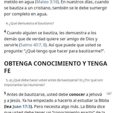
metido en agua (
Mateo 3:16
). En nuestros días, cuando
se bautiza a un cristiano, también se le debe sumergir
por completo en agua.
4. ¿Qué demuestra el bautismo?
4
Cuando alguien se bautiza, les demuestra a los
demás que de verdad quiere ser amigo de Dios y
servirle (
Salmo 40:7, 8
). Así que puede que usted se
pregunte: “¿Qué tengo que hacer para bautizarme?”.
OBTENGA CONOCIMIENTO Y TENGA
FE
5. a) ¿Qué debe hacer usted antes de bautizarse? b) ¿Por qué son
importantes las reuniones?
5
Antes de bautizarse, usted debe
conocer
a Jehová
y a Jesús. Ya ha empezado a hacerlo al estudiar la Biblia
(lea
Juan 17:3
).
Pero necesita algo más. La Biblia dice
que usted debe tener un “conocimiento exacto” de la