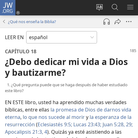
JW.ORG
Iniciar
sesión
Cambiar
Búsqueda
MO
(abre
idioma
en
ME
¿Qué nos enseña la Biblia?
una
del sitio
jw.org
nueva
LEER EN
ventana)
CAPÍTULO 18
¿Debo dedicar mi vida a Dios
y bautizarme?
1. ¿Qué pregunta puede que se haga después de haber estudiado
este libro?
EN ESTE libro, usted ha aprendido muchas verdades
bíblicas, entre ellas
la promesa de Dios de darnos vida
eterna
,
lo que nos sucede al morir
y
la esperanza de la
resurrección
(
Eclesiastés 9:5;
Lucas 23:43;
Juan 5:28, 29;
Apocalipsis 21:3, 4
). Quizás ya esté asistiendo a las