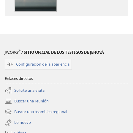
publicaciones
audio
¿Qué
¿Qué
nos
nos
enseña
enseña
la
la
Biblia?
Biblia?
®
JW.ORG
/ SITIO OFICIAL DE LOS TESTIGOS DE JEHOVÁ
Configuración de la apariencia
Enlaces directos
Solicite una visita
Buscar una reunión
(abre
una
Buscar una asamblea regional
(abre
nueva
una
ventana)
Lo nuevo
nueva
ventana)