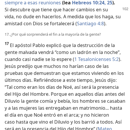
siempre a esas reuniones
(lea
Hebreos 10:24, 25
).
Si descubre
que tiene que hacer cambios en su
vida, no dude en hacerlos. A medida que los haga, su
amistad con Dios se fortalecerá (
Santiago 4:8
).
17. ¿Por qué sorprenderá el fin a la mayoría de la gente?
17
El apóstol Pablo explicó que la destrucción de la
gente malvada vendrá “como un ladrón en la noche”,
cuando casi nadie se lo espere (
1 Tesalonicenses 5:2
).
Jesús predijo que muchos no harían caso de las
pruebas que demuestran que estamos viviendo en los
últimos días. Refiriéndose a este tiempo, Jesús dijo:
“Tal como eran los días de Noé, así será la presencia
del Hijo del Hombre. Porque en aquellos días antes del
Diluvio la gente comía y bebía, los hombres se casaban
y a las mujeres las entregaban en matrimonio... hasta
el día en que Noé entró en el arca; y no hicieron
caso hasta que vino el Diluvio y los barrió a todos. Así
será en la presencia del Hijo del Hombre” (
Mateo