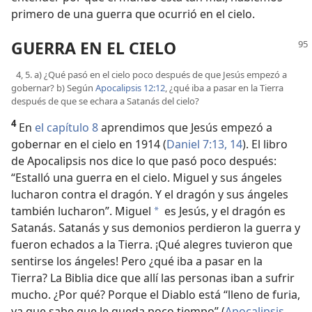
primero de una guerra que ocurrió en el cielo.
GUERRA EN EL CIELO
4, 5. a) ¿Qué pasó en el cielo poco después de que Jesús empezó a
gobernar? b) Según
Apocalipsis 12:12
, ¿qué iba a pasar en la Tierra
después de que se echara a Satanás del cielo?
4
En
el capítulo 8
aprendimos que Jesús empezó a
gobernar en el cielo en 1914 (
Daniel 7:13, 14
). El libro
de Apocalipsis nos dice lo que pasó poco después:
“Estalló una guerra en el cielo. Miguel y sus ángeles
lucharon contra el dragón. Y el dragón y sus ángeles
también lucharon”. Miguel
es Jesús, y el dragón es
a
Satanás. Satanás y sus demonios perdieron la guerra y
fueron echados a la Tierra. ¡Qué alegres tuvieron que
sentirse los ángeles! Pero ¿qué iba a pasar en la
Tierra? La Biblia dice que allí las personas iban a sufrir
mucho. ¿Por qué? Porque el Diablo está “lleno de furia,
ya que sabe que le queda poco tiempo” (
Apocalipsis