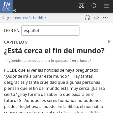
JW.ORG
Iniciar
sesión
Cambiar
Búsqueda
MO
(abre
idioma
en
ME
¿Qué nos enseña la Biblia?
una
del sitio
jw.org
nueva
LEER EN
ventana)
CAPÍTULO 9
¿Está cerca el fin del mundo?
1. ¿Dónde podemos aprender lo que pasará en el futuro?
PUEDE que al ver las noticias se haya preguntado:
“¿Adónde irá a parar este mundo?”. Hay tantas
desgracias y tanta crueldad que algunas personas
piensan que el fin del mundo está muy cerca. ¿Es eso
cierto? ¿Hay forma de saber lo que pasará en el
futuro? Sí. Aunque los seres humanos no podemos
predecirlo, Jehová sí puede. En la Biblia, él nos habla
sobre nuestro futuro y el de la Tierra (
Isaías 46:10;