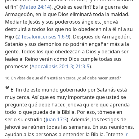
el fin” (
Mateo 24:14
). ¿Qué es ese fin? Es la guerra de
Armagedón, en la que Dios eliminará toda la maldad.
Mediante Jesús y sus poderosos ángeles, Jehová
destruirá a todos los que no lo obedecen ni a él ni a su
Hijo (
2 Tesalonicenses 1:6-9
). Después de Armagedón,
Satanás y sus demonios no podrán engañar más a la
gente. Todos los que obedezcan a Dios y decidan ser
leales al Reino verán cómo Dios cumple todas sus
promesas (
Apocalipsis 20:1-3;
21:3-5
).
16. En vista de que el fin está tan cerca, ¿qué debe hacer usted?
16
El fin de este mundo gobernado por Satanás está
muy cerca. Así que es muy importante que usted se
pregunte qué debe hacer. Jehová quiere que aprenda
todo lo que pueda de la Biblia. Por eso, tómese en
serio su estudio (
Juan 17:3
). Además, los testigos de
Jehová se reúnen todas las semanas. En sus reuniones,
ayudan a las personas a entender la Biblia. Intente
ir