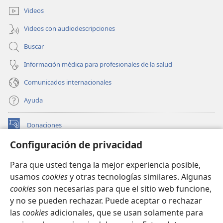
ventana)
Videos
Videos con audiodescripciones
Buscar
Información médica para profesionales de la salud
Comunicados internacionales
Ayuda
Donaciones
(abre
una
Configuración de privacidad
nueva
BIBLIOTECA EN LÍNEA Watchtower™
(abre
ventana)
Para que usted tenga la mejor experiencia posible,
una
®
JW Hub
usamos
cookies
y otras tecnologías similares. Algunas
nueva
(abre
ventana)
cookies
son necesarias para que el sitio web funcione,
una
®
JW Library
nueva
y no se pueden rechazar. Puede aceptar o rechazar
ventana)
las
cookies
adicionales, que se usan solamente para
Watchtower Library