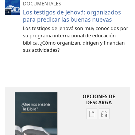
DOCUMENTALES
Los testigos de Jehová: organizados
para predicar las buenas nuevas
Los testigos de Jehová son muy conocidos por
su programa internacional de educación
bíblica. ¿Cómo organizan, dirigen y financian
sus actividades?
OPCIONES DE
DESCARGA
Opciones
Opciones
de
de
descarga
descarga