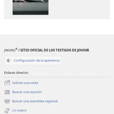
de
de
publicaciones
audio
¿Qué
¿Qué
nos
nos
enseña
enseña
la
la
Biblia?
Biblia?
®
JW.ORG
/ SITIO OFICIAL DE LOS TESTIGOS DE JEHOVÁ
Configuración de la apariencia
Enlaces directos
Solicite una visita
Buscar una reunión
(abre
una
Buscar una asamblea regional
(abre
nueva
una
ventana)
Lo nuevo
nueva