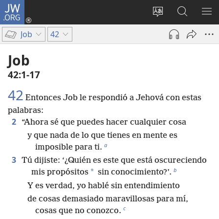
JW.ORG
Iniciar
sesión
Cambiar
Búsqueda
MO
(abre
idioma
en
ME
Job
42
una
del sitio
jw.org
nueva
Job
ventana)
42:1-17
42
Entonces Job le respondió a Jehová con estas
palabras:
2
“Ahora sé que puedes hacer cualquier cosa
y que nada de lo que tienes en mente es
a
imposible para ti.
3
Tú dijiste: ‘¿Quién es este que está oscureciendo
b
*
mis propósitos
sin conocimiento?’.
Y es verdad, yo hablé sin entendimiento
de cosas demasiado maravillosas para mí,
c
cosas que no conozco.