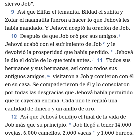
siervo Job”.
9
Así que Elifaz el temanita, Bildad el suhita y
Zofar el naamatita fueron a hacer lo que Jehová les
había mandado. Y Jehová aceptó la oración de Job.
j
10
Después de que Job oró por sus amigos,
k
Jehová acabó con el sufrimiento de Job
y le
*
devolvió la prosperidad que había perdido.
Jehová
l
11
le dio el doble de lo que tenía antes.
Todos sus
hermanos y sus hermanas, así como todos sus
m
antiguos amigos,
visitaron a Job y comieron con él
en su casa. Se compadecieron de él y lo consolaron
por todas las desgracias que Jehová había permitido
que le cayeran encima. Cada uno le regaló una
cantidad de dinero y un anillo de oro.
12
Así que Jehová bendijo el final de la vida de
n
Job más que su principio.
Job llegó a tener 14.000
*
ovejas, 6.000 camellos, 2.000 vacas
y 1.000 burros.