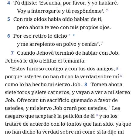
4
Tú dijiste: ‘Escucha, por favor, y yo hablaré.
d
Voy a interrogarte y tú respóndeme’.
5
Con mis oídos había oído hablar de ti,
pero ahora te veo con mis propios ojos.
e
6
*
Por eso retiro lo dicho
f
y me arrepiento en polvo y ceniza”.
7
Cuando Jehová terminó de hablar con Job,
Jehová le dijo a Elifaz el temanita:
g
“Estoy furioso contigo y con tus dos amigos,
h
porque ustedes no han dicho la verdad sobre mí
8
como lo ha hecho mi siervo Job.
Tomen ahora
siete toros y siete carneros, y vayan a ver a mi siervo
Job. Ofrezcan un sacrificio quemado a favor de
i
ustedes, y mi siervo Job orará por ustedes.
Les
*
aseguro que aceptaré la petición de él
y no los
trataré de acuerdo con lo tontos que han sido, ya que
no han dicho la verdad sobre mí como sí la dijo mi