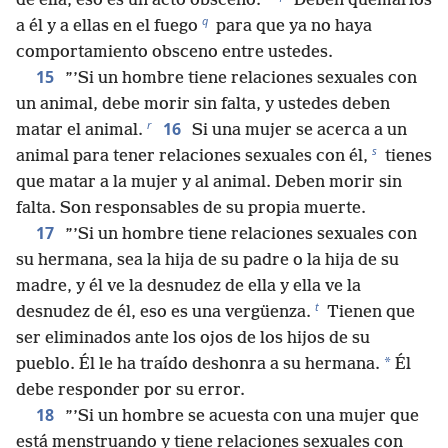
*
de ella, eso es un acto obsceno.
Deben quemarlos
q
a él y a ellas en el fuego
para que ya no haya
comportamiento obsceno entre ustedes.
15
”’Si un hombre tiene relaciones sexuales con
un animal, debe morir sin falta, y ustedes deben
r
16
matar el animal.
Si una mujer se acerca a un
s
animal para tener relaciones sexuales con él,
tienes
que matar a la mujer y al animal. Deben morir sin
falta. Son responsables de su propia muerte.
17
”’Si un hombre tiene relaciones sexuales con
su hermana, sea la hija de su padre o la hija de su
madre, y él ve la desnudez de ella y ella ve la
t
desnudez de él, eso es una vergüenza.
Tienen que
ser eliminados ante los ojos de los hijos de su
*
pueblo. Él le ha traído deshonra a su hermana.
Él
debe responder por su error.
18
”’Si un hombre se acuesta con una mujer que
está menstruando y tiene relaciones sexuales con