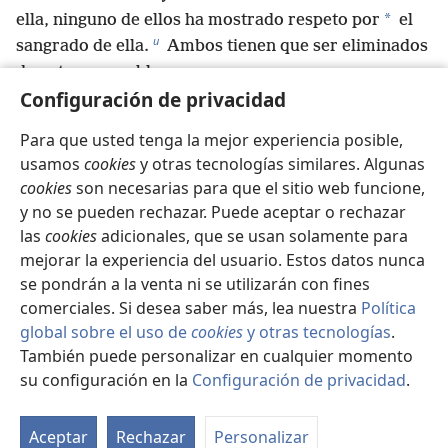
*
ella, ninguno de ellos ha mostrado respeto por
el
u
sangrado de ella.
Ambos tienen que ser eliminados
de entre su pueblo.
19
Configuración de privacidad
”’No tengas relaciones sexuales con la
hermana de tu madre ni con la hermana de tu padre,
Para que usted tenga la mejor experiencia posible,
porque eso le traería deshonra a un pariente de
usamos
cookies
y otras tecnologías similares. Algunas
v
20
sangre.
Ambos deben responder por su error.
cookies
son necesarias para que el sitio web funcione,
El hombre que se acuesta con la esposa de su tío le
y no se pueden rechazar. Puede aceptar o rechazar
w
*
ha traído deshonra a su tío.
Ellos deben
las
cookies
adicionales, que se usan solamente para
21
responder por su pecado. Morirán sin hijos.
Si
mejorar la experiencia del usuario. Estos datos nunca
un hombre se casa con la esposa de su hermano, eso
se pondrán a la venta ni se utilizarán con fines
x
*
es algo asqueroso.
Él le ha traído deshonra a su
comerciales. Si desea saber más, lea nuestra
Política
global sobre el uso de
cookies
y otras tecnologías
.
*
hermano.
No tendrán hijos.
También puede personalizar en cualquier momento
22
”’Obedezcan todos mis estatutos y todas mis
su configuración en la
Configuración de privacidad
.
y
z
decisiones judiciales
y cúmplanlos,
para que no
Se
los vomite la tierra a la que los estoy llevando para
d
a
23
Aceptar
Rechazar
Personalizar
que vivan en ella.
No anden según los estatutos
es