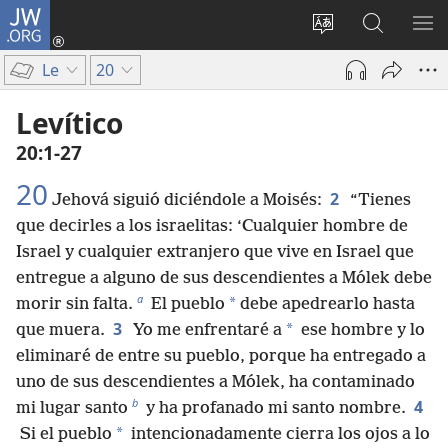
JW.ORG
Iniciar
sesión
Cambiar
Búsqueda
MO
(abre
idioma
en
ME
Le
20
una
del sitio
jw.org
nueva
Levítico
ventana)
20:1-27
20
2
Jehová siguió diciéndole a Moisés:
“Tienes
que decirles a los israelitas: ‘Cualquier hombre de
Israel y cualquier extranjero que vive en Israel que
entregue a alguno de sus descendientes a Mólek debe
a
*
morir sin falta.
El pueblo
debe apedrearlo hasta
3
*
que muera.
Yo me enfrentaré a
ese hombre y lo
eliminaré de entre su pueblo, porque ha entregado a
uno de sus descendientes a Mólek, ha contaminado
b
4
mi lugar santo
y ha profanado mi santo nombre.
*
Si el pueblo
intencionadamente cierra los ojos a lo