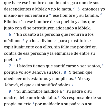
que hace ese hombre cuando entrega a uno de sus
c
5
descendientes a Mólek y no lo mata,
entonces yo
d
*
mismo me enfrentaré a
ese hombre y su familia.
Eliminaré a ese hombre de su pueblo y a los que
junto con él se prostituyen adorando a Mólek.
6
”’En cuanto a la persona que recurra a los
e
f
médiums
y a los adivinos
para prostituirse
espiritualmente con ellos, sin falta me pondré en
contra de esa persona y la eliminaré de entre su
g
pueblo.
h
7
”’Ustedes tienen que santificarse y ser santos,
8
porque yo soy Jehová su Dios.
Y tienen que
i
obedecer mis estatutos y cumplirlos.
Yo soy
j
Jehová, el que está santificándolos.
9
*
”’Si un hombre maldice a
su padre o su
k
madre, debe morir sin falta.
Es responsable de su
*
propia muerte
por maldecir a su padre o a su