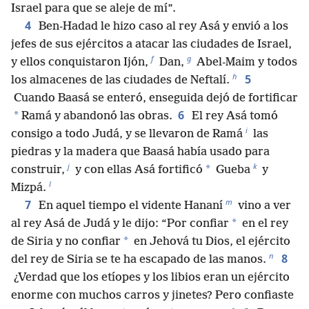
Israel para que se aleje de mí”.
4
Ben-Hadad le hizo caso al rey Asá y envió a los
jefes de sus ejércitos a atacar las ciudades de Israel,
f
g
y ellos conquistaron Ijón,
Dan,
Abel-Maim y todos
h
5
los almacenes de las ciudades de Neftalí.
Cuando Baasá se enteró, enseguida dejó de fortificar
6
*
Ramá y abandonó las obras.
El rey Asá tomó
i
consigo a todo Judá, y se llevaron de Ramá
las
piedras y la madera que Baasá había usado para
j
k
*
construir,
y con ellas Asá fortificó
Gueba
y
l
Mizpá.
m
7
En aquel tiempo el vidente Hananí
vino a ver
*
al rey Asá de Judá y le dijo: “Por confiar
en el rey
*
de Siria y no confiar
en Jehová tu Dios, el ejército
n
8
del rey de Siria se te ha escapado de las manos.
¿Verdad que los etíopes y los libios eran un ejército
enorme con muchos carros y jinetes? Pero confiaste