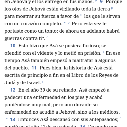
o
9
en Jehová y él los entregó en tus manos.
Porque
p
los ojos de Jehová están vigilando toda la tierra
*
para mostrar su fuerza a favor de
los que le sirven
q
*
con un corazón completo.
Pero esta vez te
portaste como un tonto; de ahora en adelante habrá
r
guerras contra ti”.
10
Esto hizo que Asá se pusiera furioso; se
*
ofendió con el vidente y lo metió en prisión.
En ese
tiempo Asá también empezó a maltratar a algunos
11
del pueblo.
Pues bien, la historia de Asá está
escrita de principio a fin en el Libro de los Reyes de
s
Judá y de Israel.
12
En el año 39 de su reinado, Asá empezó a
padecer una enfermedad en los pies y acabó
poniéndose muy mal; pero aun durante su
enfermedad no acudió a Jehová, sino a los médicos.
t
13
*
Entonces Asá descansó con sus antepasados;
14