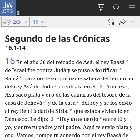
JW.ORG
Iniciar
sesión
Cambiar
Búsqueda
MO
(abre
idioma
en
ME
2Cr
16
una
del sitio
jw.org
nueva
Segundo de las Crónicas
ventana)
16:1-14
16
a
En el año 36 del reinado de Asá, el rey Baasá
*
de Israel fue contra Judá y se puso a fortificar
b
Ramá
para no dejar que nadie saliera del territorio
c
2
del rey Asá de Judá
ni entrara en él.
Ante eso,
Asá sacó plata y oro de las cámaras del tesoro de la
d
*
casa de Jehová
y de la casa
del rey y se los envió
e
al rey Ben-Hadad de Siria,
que estaba viviendo en
3
*
Damasco. Le dijo:
“Hay un acuerdo
entre tú y
yo, y entre tu padre y mi padre. Aquí te envío plata y
oro. Vamos, rompe tu acuerdo con el rey Baasá de