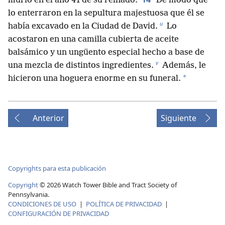
murió en el año 41 de su reinado.
De modo que
lo enterraron en la sepultura majestuosa que él se
u
había excavado en la Ciudad de David.
Lo
acostaron en una camilla cubierta de aceite
balsámico y un ungüento especial hecho a base de
v
una mezcla de distintos ingredientes.
Además, le
*
hicieron una hoguera enorme en su funeral.
Anterior
Siguiente
Copyrights para esta publicación
Copyright
©
2026
Watch Tower Bible and Tract Society of
Pennsylvania.
CONDICIONES DE USO
|
POLÍTICA DE PRIVACIDAD
|
CONFIGURACIÓN DE PRIVACIDAD