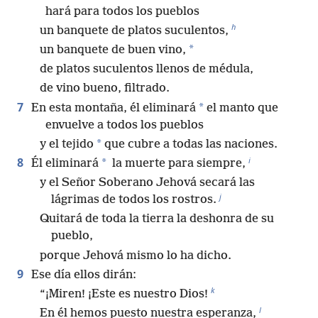
hará para todos los pueblos
h
un banquete de platos suculentos,
*
un banquete de buen vino,
de platos suculentos llenos de médula,
de vino bueno, filtrado.
7
*
En esta montaña, él eliminará
el manto que
envuelve a todos los pueblos
*
y el tejido
que cubre a todas las naciones.
i
8
*
Él eliminará
la muerte para siempre,
y el Señor Soberano Jehová secará las
j
lágrimas de todos los rostros.
Quitará de toda la tierra la deshonra de su
pueblo,
porque Jehová mismo lo ha dicho.
9
Ese día ellos dirán:
k
“¡Miren! ¡Este es nuestro Dios!
l
En él hemos puesto nuestra esperanza,