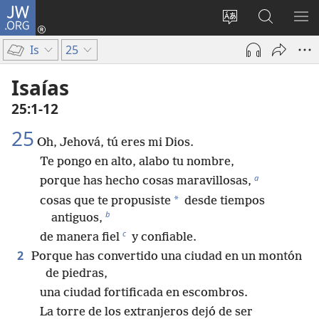
JW.ORG
Iniciar
sesión
Cambiar
Búsqueda
MO
(abre
idioma
en
ME
Is
25
una
del sitio
jw.org
nueva
Isaías
ventana)
25:1-12
25
Oh, Jehová, tú eres mi Dios.
Te pongo en alto, alabo tu nombre,
a
porque has hecho cosas maravillosas,
*
cosas que te propusiste
desde tiempos
b
antiguos,
c
de manera fiel
y confiable.
2
Porque has convertido una ciudad en un montón
de piedras,
una ciudad fortificada en escombros.
La torre de los extranjeros dejó de ser