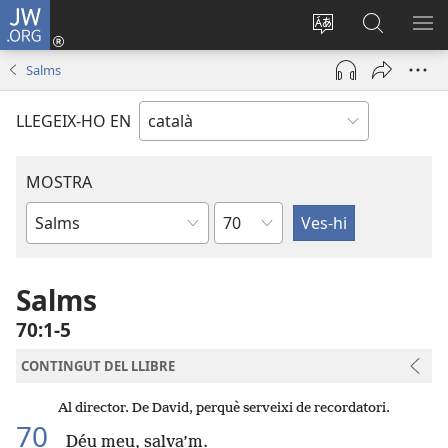
JW.ORG
Inicia
sessió
Canvia
Cerca
MO
(obre
d’idioma
jw.org
EL
Salms
una
ME
finestra
LLEGEIX-HO EN
nova)
MOSTRA
Capítol
Llibre
bíblic
Salms
70:1-5
CONTINGUT DEL LLIBRE
Al director. De David, perquè serveixi de recordatori.
70
Déu meu, salva’m.