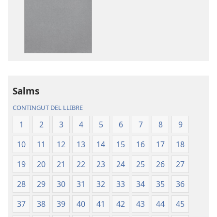
de
de
descàrrega
descàrrega
de
d’àudio
publicacions
La
La
Bíblia.
Bíblia.
Traducció
Traducció
del
del
Nou
Salms
Nou
Món
CONTINGUT DEL LLIBRE
Món
1
2
3
4
5
6
7
8
9
10
11
12
13
14
15
16
17
18
19
20
21
22
23
24
25
26
27
28
29
30
31
32
33
34
35
36
37
38
39
40
41
42
43
44
45