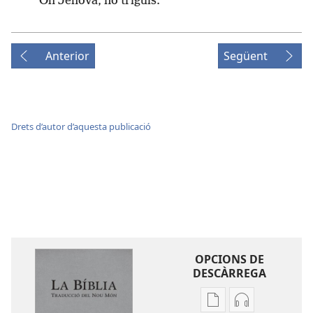
Oh Jehovà, no triguis.
Anterior
Següent
Drets d’autor d’aquesta publicació
OPCIONS DE
DESCÀRREGA
Opcions
Opcions