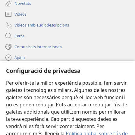
una
nova)
Novetats
finestra
nova)
Vídeos
Vídeos amb audiodescripcions
Cerca
Comunicats internacionals
Ajuda
Configuració de privadesa
Donacions
(obre
una
Per oferir-te la millor experiència possible, fem servir
finestra
BIBLIOTECA EN LÍNIA Watchtower™
galetes i tecnologies similars. Algunes de les nostres
(obre
nova)
galetes són necessàries perquè el lloc web funcioni i
una
®
JW Hub
finestra
no es poden rebutjar. Pots acceptar o rebutjar l'ús de
(obre
nova)
galetes addicionals que utilitzem només per millorar
una
®
JW Library
finestra
la teva experiència. Cap part d'aquestes dades es
nova)
vendrà ni es farà servir comercialment. Per
aprendre'n més, llegeix la
Política global sobre l’ús de