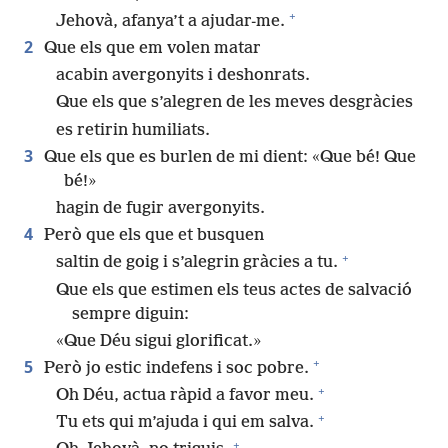
+
Jehovà, afanya’t a ajudar-me.
2
Que els que em volen matar
acabin avergonyits i deshonrats.
Que els que s’alegren de les meves desgràcies
es retirin humiliats.
3
Que els que es burlen de mi dient: «Que bé! Que
bé!»
hagin de fugir avergonyits.
4
Però que els que et busquen
+
saltin de goig i s’alegrin gràcies a tu.
Que els que estimen els teus actes de salvació
sempre diguin:
«Que Déu sigui glorificat.»
+
5
Però jo estic indefens i soc pobre.
+
Oh Déu, actua ràpid a favor meu.
+
Tu ets qui m’ajuda i qui em salva.
+