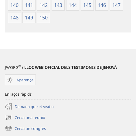
140
141
142
143
144
145
146
147
148
149
150
®
JW.ORG
/ LLOC WEB OFICIAL DELS TESTIMONIS DE JEHOVÀ
Aparença
Enllaços ràpids
Demana que et visitin
Cerca una reunió
(obre
una
Cerca un congrés
(obre
finestra