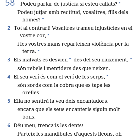
58
+
Podeu parlar de justícia si esteu callats?
Podeu jutjar amb rectitud, vosaltres, fills dels
+
homes?
2
Tot al contrari! Vosaltres trameu injustícies en el
+
vostre cor,
i les vostres mans reparteixen violència per la
+
terra.
3
*
*
Els malvats es desvien
des del seu naixement,
són rebels i mentiders des que neixen.
+
4
El seu verí és com el verí de les serps,
són sords com la cobra que es tapa les
orelles.
5
Ella no sentirà la veu dels encantadors,
encara que els seus encanteris siguin molt
bons.
6
Déu meu, trenca’ls les dents!
Parteix les mandíbules d’aquests lleons, oh