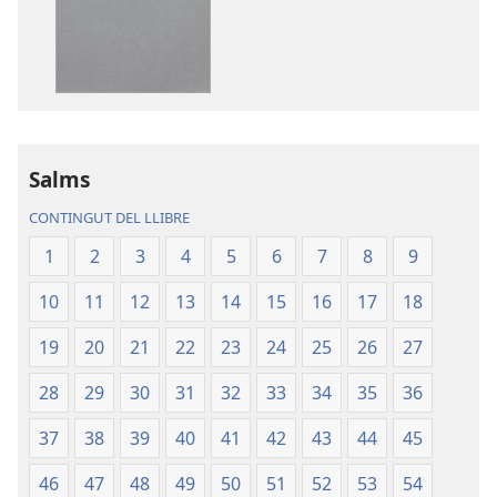
descàrrega
descàrrega
de
d’àudio
publicacions
La
La
Bíblia.
Bíblia.
Traducció
Traducció
del
del
Nou
Salms
Nou
Món
CONTINGUT DEL LLIBRE
Món
1
2
3
4
5
6
7
8
9
10
11
12
13
14
15
16
17
18
19
20
21
22
23
24
25
26
27
28
29
30
31
32
33
34
35
36
37
38
39
40
41
42
43
44
45
46
47
48
49
50
51
52
53
54