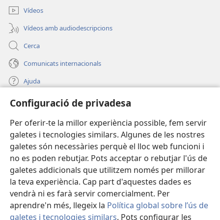
nova)
Vídeos
Vídeos amb audiodescripcions
Cerca
Comunicats internacionals
Ajuda
Configuració de privadesa
Donacions
(obre
una
Per oferir-te la millor experiència possible, fem servir
finestra
BIBLIOTECA EN LÍNIA Watchtower™
galetes i tecnologies similars. Algunes de les nostres
(obre
nova)
galetes són necessàries perquè el lloc web funcioni i
una
®
JW Hub
finestra
no es poden rebutjar. Pots acceptar o rebutjar l'ús de
(obre
nova)
una
galetes addicionals que utilitzem només per millorar
®
JW Library
finestra
la teva experiència. Cap part d'aquestes dades es
nova)
vendrà ni es farà servir comercialment. Per
aprendre'n més, llegeix la
Política global sobre l’ús de
galetes i tecnologies similars
. Pots configurar les