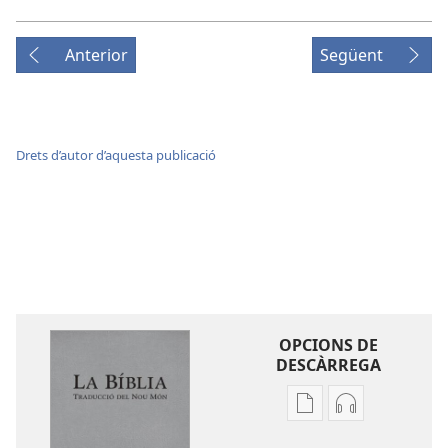
Anterior
Següent
Drets d’autor d’aquesta publicació
OPCIONS DE
DESCÀRREGA
Opcions
Opcions
de
de