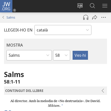
JW.ORG
Inicia
sessió
Canvia
Cerca
MO
(obre
d’idioma
jw.org
EL
Salms
una
ME
finestra
LLEGEIX-HO EN
nova)
MOSTRA
Capítol
Llibre
bíblic
Salms
58:1-11
CONTINGUT DEL LLIBRE
Al director. Amb la melodia de «No destrueixis». De David.
*
Miktam
.