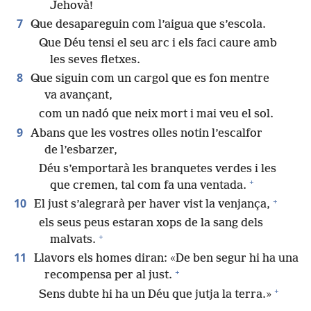
Jehovà!
7
Que desapareguin com l’aigua que s’escola.
Que Déu tensi el seu arc i els faci caure amb
les seves fletxes.
8
Que siguin com un cargol que es fon mentre
va avançant,
com un nadó que neix mort i mai veu el sol.
9
Abans que les vostres olles notin l’escalfor
de l’esbarzer,
Déu s’emportarà les branquetes verdes i les
+
que cremen, tal com fa una ventada.
+
10
El just s’alegrarà per haver vist la venjança,
els seus peus estaran xops de la sang dels
+
malvats.
11
Llavors els homes diran: «De ben segur hi ha una
+
recompensa per al just.
+
Sens dubte hi ha un Déu que jutja la terra.»