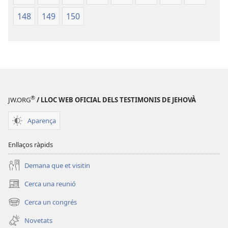
148
149
150
®
JW.ORG
/ LLOC WEB OFICIAL DELS TESTIMONIS DE JEHOVÀ
Aparença
Enllaços ràpids
Demana que et visitin
Cerca una reunió
(obre
una
Cerca un congrés
(obre
finestra
una
nova)
Novetats
finestra