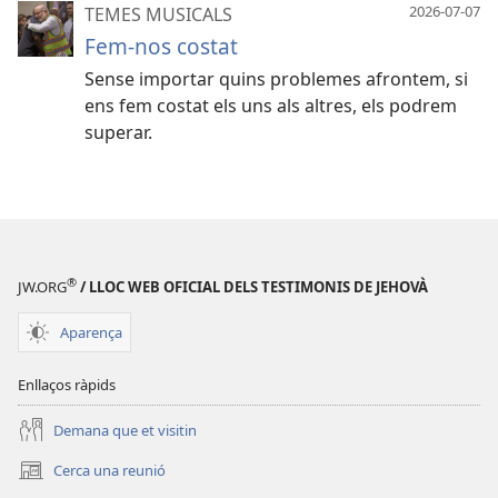
2026-07-07
TEMES MUSICALS
Fem-nos costat
Sense importar quins problemes afrontem, si
ens fem costat els uns als altres, els podrem
superar.
®
JW.ORG
/ LLOC WEB OFICIAL DELS TESTIMONIS DE JEHOVÀ
Aparença
Enllaços ràpids
Demana que et visitin
Cerca una reunió
(obre