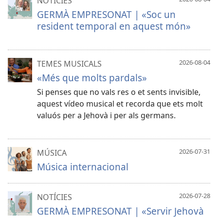
NOTÍCIES
GERMÀ EMPRESONAT | «Soc un
resident temporal en aquest món»
2026-08-04
TEMES MUSICALS
«Més que molts pardals»
Si penses que no vals res o et sents invisible,
aquest vídeo musical et recorda que ets molt
valuós per a Jehovà i per als germans.
2026-07-31
MÚSICA
Música internacional
2026-07-28
NOTÍCIES
GERMÀ EMPRESONAT | «Servir Jehovà