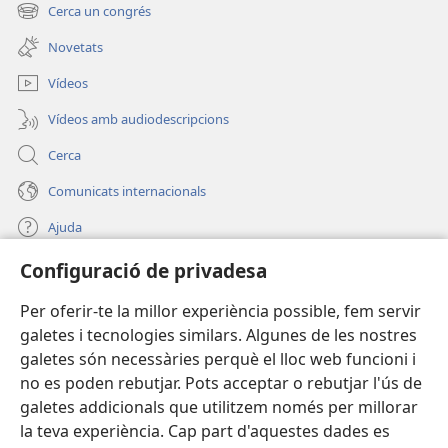
una
Cerca un congrés
(obre
finestra
una
nova)
Novetats
finestra
nova)
Vídeos
Vídeos amb audiodescripcions
Cerca
Comunicats internacionals
Ajuda
Configuració de privadesa
Donacions
(obre
una
Per oferir-te la millor experiència possible, fem servir
finestra
BIBLIOTECA EN LÍNIA Watchtower™
galetes i tecnologies similars. Algunes de les nostres
(obre
nova)
galetes són necessàries perquè el lloc web funcioni i
una
®
JW Hub
finestra
no es poden rebutjar. Pots acceptar o rebutjar l'ús de
(obre
nova)
galetes addicionals que utilitzem només per millorar
una
®
JW Library
finestra
la teva experiència. Cap part d'aquestes dades es
nova)