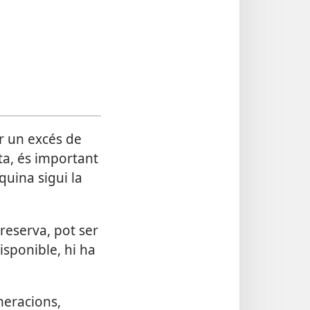
ir un excés de
ita, és important
quina sigui la
reserva, pot ser
disponible, hi ha
meracions,