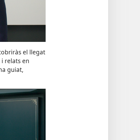
briràs el llegat
i relats en
a guiat,