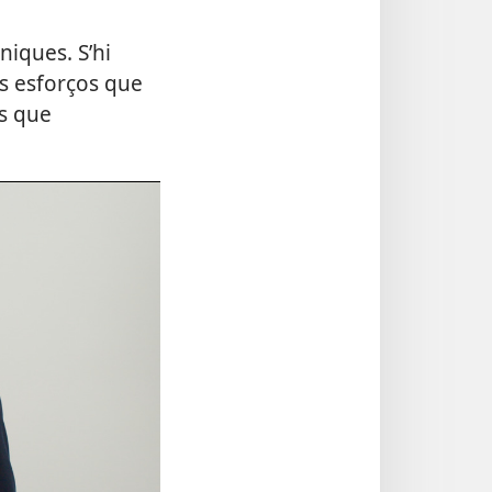
niques. S’hi
ls esforços que
ls que