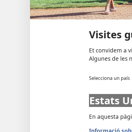
Visites 
Et convidem a v
Algunes de les 
Selecciona un país
Estats U
En aquesta pàgi
Informació sobr