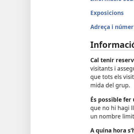
Exposicions
Adreça i númer
Informació
Cal tenir reserv
visitants i asse
que tots els vis
mida del grup.
És possible fer
que no hi hagi ll
un nombre limit
A quina hora s’h