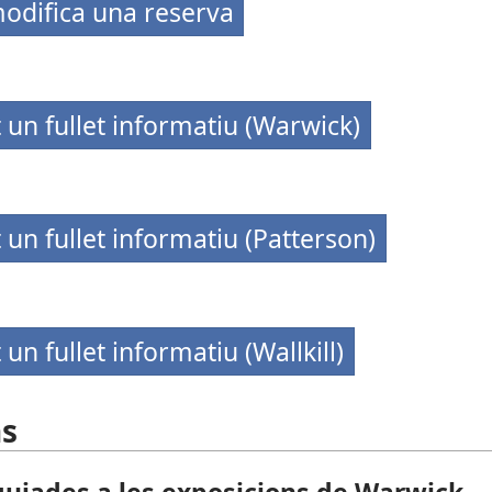
odifica una reserva
 un fullet informatiu (Warwick)
 un fullet informatiu (Patterson)
un fullet informatiu (Wallkill)
ns
guiades a les exposicions de Warwick