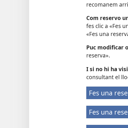
recomanem arrib
Com reservo un
fes clic a «Fes 
«Fes una reserv
Puc modificar o
reserva».
I si no hi ha vi
consultant el llo
Fes una res
Fes una rese