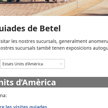
guiades de Betel
isitar les nostres sucursals, generalment anomen
nostres sucursals també tenen exposicions autogu
nits d’Amèrica
na:
e les visites guiades