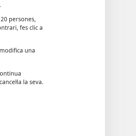
.
 20 persones,
trari, fes clic a
o modifica una
ontinua
ancel·la la seva.