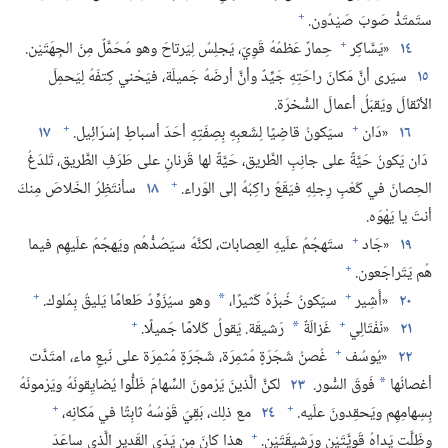
+
ستَمتَدُّ صَوبَ صَيْدُون.‏
+
١٤
«يَسَّاكِر
حِمارٌ عَظمُهُ قَوِيّ،‏ يَجلِسُ لِيَرتاحَ وهو مُحَمَّلٌ مِنَ الجِهَتَيْن.‏
١٥
سيَرى أنَّ مَكانَ راحَتِهِ جَيِّدٌ وأنَّ أرضَهُ جَميلَة،‏ فيَحْني كِتفَهُ لِيَحمِلَ
الأثقالَ ويَقبَلُ أعمالَ السُّخرَة.‏
+
+
١٦
«دَان
سيَكونُ قاضِيًا لِشَعبِهِ بِصِفَتِهِ أحَدَ أسباطِ إسْرَائِيل.‏
١٧
دَان يَكونُ حَيَّةً على جانِبِ الطَّريق،‏ حَيَّةً لها قَرنانِ على طَرَفِ الطَّريق،‏ تَلدَغُ
+
الحِصانَ في كَعْبِ رِجلِهِ فيَقَعُ راكِبُهُ إلى الوَراء.‏
١٨
سأنتَظِرُ الخَلاصَ مِنكَ
أنتَ يا يَهْوَه.‏
+
١٩
«جَاد
ستَهجُمُ علَيهِ العِصابات،‏ لكنَّهُ سيَصُدُّهُم ويَهجُمُ علَيهِم فيما
+
هُم يَتَراجَعون.‏
+
+
٢٠
«أَشِير
سيَكونُ خُبزُهُ كَثيرًا،‏
وهو سيُزَوِّدُ طَعامًا يَليقُ بِمُلوك.‏
*
+
+
٢١
«نَفْتَالِي
غَزالَةٌ
رَشيقَة.‏ يَقولُ كَلامًا جَميلًا.‏
*
+
٢٢
«يُوسُف
غُصنُ شَجَرَةٍ مُثمِرَة،‏ شَجَرَةٍ مُثمِرَة على نَبعِ ماء،‏ امتَدَّت
أغصانُها
فَوقَ السُّور.‏
٢٣
لكنَّ الَّذينَ يَرْمونَ السِّهامَ ظَلُّوا يُضايِقونَهُ ويَرْمونَهُ
*
+
+
بِسِهامِهِم ويَحقِدونَ علَيه.‏
٢٤
مع ذلِك،‏ بَقِيَ قَوْسُهُ ثابِتًا في مَكانِه،‏
+
وظَلَّت يَداهُ قَوِيَّتَيْنِ ورَشيقَتَيْن.‏
هذا كانَ مِن يَدَيِ القَديرِ الَّذي ساعَدَ