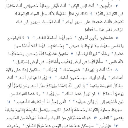
+
+
٣
«رَأُوبِين،‏
أنتَ ابْني البِكر،‏
أنتَ قُوَّتي وبِدايَةُ خُصوبَتي.‏ أنتَ مُتَفَوِّقٌ
في الكَرامَةِ والقُوَّة.‏
٤
لكنَّكَ لن تَظَلَّ مُتَفَوِّقًا لِأنَّكَ مِثلُ المِياهِ الهائِجَة لا
+
تُضبَط.‏ فأنتَ صَعِدتَ على سَريرِ أبيك.‏
أنتَ نَجَّستَ سَريري في ذلِكَ
الوَقت.‏ نَعَم،‏ هذا ما فَعَلَه!‏
+
+
٥
«شَمْعُون ولَاوِي أخَوان.‏
سُيوفُهُما أسلِحَةٌ لِلعُنف.‏
٦
لا تَتَواجَدي
يا نَفْسي معهُما،‏ ولا تَرتَبِطْ يا صيتي
بِجَماعَتِهِما.‏ فهُما قَتَلا أُناسًا حينَ
*
+
غَضِبا،‏
وشَلَّا
ثيرانًا لِيَتَسَلَّيا.‏
٧
مَلعونٌ غَضَبُهُما لِأنَّهُ وَحشِيّ،‏ وسُخطُهُما
*
+
+
لِأنَّهُ قاسٍ.‏
سأُفَرِّقُهُما في أرضِ يَعْقُوب وأُشَتِّتُهُما في أرضِ إسْرَائِيل.‏
+
+
٨
«أمَّا أنتَ يا يَهُوذَا،‏
فسَيَمدَحُكَ
إخوَتُك.‏
ستَكونُ يَدُكَ على رَقَبَةِ
*
+
+
+
أعدائِك.‏
وأبناءُ أبيكَ سيَسجُدونَ أمامَك.‏
٩
يَهُوذَا هوَ ابْنُ أسَد.‏
أنتَ
ستَأكُلُ الفَريسَةَ وتَقومُ
يا ابْني.‏ إنَّهُ يَتَمَدَّدُ ويَرتاحُ مِثلَ أسَد.‏ ومَن يَتَجَرَّأُ أن
*
+
يُزعِجَ أسَدًا؟‏!‏
١٠
لن تَزولَ عَصا المُلْكِ
مِن يَهُوذَا
ولا عَصا القِيادَةِ مِن
*
+
+
بَينِ قَدَمَيْه،‏ إلى أن يَأتِيَ شِيلُوه
الَّذي يَحِقُّ لهُ أن تُطيعَهُ الشُّعوب.‏
١١
*
سيَربُطُ حِمارَهُ بِالكَرمَةِ وجَحشَهُ بِأفضَلِ الكُروم،‏ ويَغسِلُ مَلابِسَهُ بِالنَّبيذِ وثِيابَهُ
بِعَصيرِ
العِنَب.‏
١٢
عَيْناهُ مُحْمَرَّتانِ مِنَ النَّبيذ،‏ وأسنانُهُ مُبْيَضَّة مِنَ الحَليب.‏
*
+
+
١٣
«زَبُولُون
سيَسكُنُ عِندَ شاطِئِ البَحر،‏ عِندَ مَرفَإ السُّفُن،‏
وحُدودُهُ