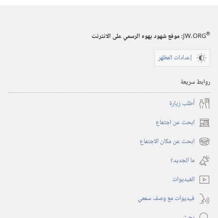
®
JW.ORG
:‏ موقع شهود يهوه الرسمي على الانترنت
إعدادات المظهر
روابط سريعة
أُطلب زيارة
ابحث عن اجتماع
(يفتح
نافذة
ابحث عن مكان الاجتماع
(يفتح
جديدة)
نافذة
ما الجديد؟‏
جديدة)
الفيديوات
فيديوات مع وصف سمعي
بحث