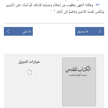
٣٣
وهكَذا انتَهى يَعْقُوب مِن إعطاءِ وَصِيَّتِهِ لِأبنائِه.‏ ثُمَّ تَمَدَّدَ على السَّريرِ
+
وتَنَفَّسَ نَفَسَهُ الأخيرَ وانضَمَّ إلى آبائِه.‏
*
ما يسبق
ما يلي
خيارات التنزيل
خيارات
تنزيل
الاصدارات
ترجمة
العالم
الجديد