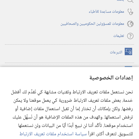
معلومات مساعِدة للأطباء
معلومات للمسؤولين الحكوميين والصحافيين
تعليمات
التبرعات
(يفتح
نافذة
جديدة)
مكتبة برج المراقبة الالكترونية
™
(يفتح
إعدادات الخصوصية
نافذة
JW Hub
جديدة)
(يفتح
نحن نستعمل ملفات تعريف الارتباط وتقنيات مشابهة كي نُقدِّم لك أفضل
نافذة
®
خدمة. بعض ملفات تعريف الارتباط ضرورية كي يعمل موقعنا ولا يمكن
تطبيق
JW Library
جديدة)
رفضها. ولكن بإمكانك أن تختار إما أن تقبل استعمال ملفات إضافية أو
مكتبة برج المراقبة
ترفض استعمالها. والهدف من هذه الملفات الإضافية هو أن نُسهِّل عليك
استخدام موقعنا. تأكَّد أننا لن نبيع أبدًا أيًّا من البيانات ولن نستعملها
للتسويق. لتعرف أكثر، اقرأ
سياسة استخدام ملفات تعريف الارتباط