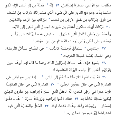
يَعْقُوب؛‏ هوَ الرَّاعي،‏ صَخرَةُ إسْرَائِيل.‏
٢٥
إنَّهُ
هَدِيَّةٌ مِن إلهِ أبيك،‏ الإلهِ الَّذي
*
سيُساعِدُك.‏ وهو معَ القادِرِ على كُلِّ شَيءٍ الَّذي سيُبارِكُكَ بِبَرَكاتٍ مِنَ السَّماءِ
+
مِن فَوق،‏ بِبَرَكاتٍ مِن عُمقِ الأرضِ مِن تَحت،‏
بِبَرَكاتٍ مِنَ الرَّحِمِ والثَّدْيَيْن.‏
٢٦
بَرَكاتُ أبيكَ ستَكونُ أعظَمَ مِن خَيراتِ الجِبالِ الَّتي تَبْقى إلى الأبَد،‏
+
وأعظَمَ مِن جَمالِ التِّلالِ الَّتي لا تَزول.‏
ستَبْقى هذِهِ البَرَكاتُ على رَأسِ
+
يُوسُف،‏ على أعْلى رَأسِ يُوسُف المُختارِ مِن بَينِ إخوَتِه.‏
+
+
٢٧
«بِنْيَامِين
سيُمَزِّقُ فَريسَتَهُ كالذِّئب.‏
في الصَّباحِ سيَأكُلُ الفَريسَة،‏
+
وفي المَساءِ يُقَسِّمُ غَنيمَةَ الحَرب».‏
٢٨
جَميعُ هؤُلاء هُم أسباطُ إسْرَائِيل الـ‍ ١٢،‏ وهذا ما قالَهُ لهُم أبوهُم حينَ
+
بارَكَهُم.‏ أعْطى كُلَّ واحِدٍ البَرَكَةَ المُناسِبَة له.‏
+
٢٩
ثُمَّ أوْصاهُم قائِلًا:‏ «أنا سأنضَمُّ إلى آبائي.‏
إدفِنوني مع آبائي في
*
+
المَغارَةِ الَّتي في حَقلِ عَفْرُون الحِثِّيّ،‏
٣٠
المَغارَةِ الَّتي في حَقلِ المَكْفِيلَة
قُربَ مَمْرَا في أرضِ كَنْعَان؛‏ إنَّهُ الحَقلُ الَّذي اشتَراهُ إبْرَاهِيم مِن عَفْرُون الحِثِّيِّ
+
لِيَكونَ مَدفِنًا خاصًّا به.‏
٣١
هُناك دَفَنوا إبْرَاهِيم وزَوجَتَهُ سَارَة.‏
هُناك دَفَنوا
+
إسْحَاق
وزَوجَتَهُ رِفْقَة،‏ وهُناك دَفَنتُ لَيْئَة.‏
٣٢
الحَقلُ والمَغارَةُ الَّتي فيهِ
+
اشتَراهُما إبْرَاهِيم مِنَ الحِثِّيِّين».‏