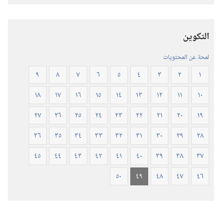
للكتاب
المقدس
التكوين
(‏الطبعة
المنقحة
لمحة عن المحتويات
٢٠١٩)‏
٩
٨
٧
٦
٥
٤
٣
٢
١
١٨
١٧
١٦
١٥
١٤
١٣
١٢
١١
١٠
٢٧
٢٦
٢٥
٢٤
٢٣
٢٢
٢١
٢٠
١٩
٣٦
٣٥
٣٤
٣٣
٣٢
٣١
٣٠
٢٩
٢٨
٤٥
٤٤
٤٣
٤٢
٤١
٤٠
٣٩
٣٨
٣٧
٥٠
٤٩
٤٨
٤٧
٤٦