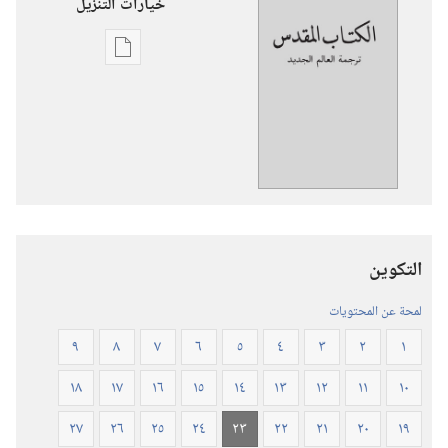
خيارات التنزيل
خيارات
تنزيل
الاصدارات
ترجمة
العالم
الجديد
للكتاب
المقدس
التكوين
(‏الطبعة
المنقحة
لمحة عن المحتويات
٢٠١٩)‏
٩
٨
٧
٦
٥
٤
٣
٢
١
١٨
١٧
١٦
١٥
١٤
١٣
١٢
١١
١٠
٢٧
٢٦
٢٥
٢٤
٢٣
٢٢
٢١
٢٠
١٩