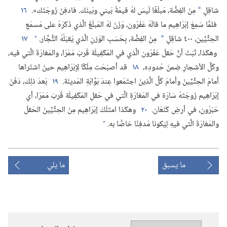
شاقِلٍ
مِنَ الفِضَّة،‏ مَبلَغًا لَيسَ لهُ قيمَةٌ بَيني وبَينَك.‏ فادفِنْ زَوجَتَك».‏
١٦
*
فلمَّا سَمِعَ إبْرَاهِيم ما قالَهُ عَفْرُون،‏ وَزَنَ لهُ المَبلَغَ الَّذي ذَكَرَهُ على مَسمَعِ
+
الحِثِّيِّين،‏ ٤٠٠ شاقِلٍ
مِنَ الفِضَّة،‏ بِحَسَبِ الوَزنِ الَّذي يَقبَلُهُ التُّجَّار.‏
١٧
*
وهكَذا،‏ ثَبَتَ أنَّ حَقلَ عَفْرُون الَّذي في المَكْفِيلَة قُربَ مَمْرَا،‏ والمَغارَةَ الَّتي فيه،‏
وكُلَّ الأشجارِ ضِمنَ حُدودِه،‏
١٨
قد أصبَحَت مِلْكًا لِإبْرَاهِيم حينَ اشتَراها
أمامَ الحِثِّيِّينَ وأمامَ كُلِّ الَّذينَ اجتَمَعوا عِندَ بَوَّابَةِ المَدينَة.‏
١٩
بَعدَ ذلِك،‏ دَفَنَ
إبْرَاهِيم زَوجَتَهُ سَارَة في المَغارَةِ الَّتي في حَقلِ المَكْفِيلَة قُربَ مَمْرَا،‏ أي
حَبْرُون،‏ في أرضِ كَنْعَان.‏
٢٠
وهكَذا امتَلَكَ إبْرَاهِيم مِنَ الحِثِّيِّينَ الحَقلَ
+
والمَغارَةَ الَّتي فيهِ لِيَكونا مَدفِنًا خاصًّا به.‏
ما يسبق
ما يلي