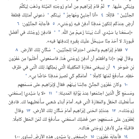
ويَبْكي علَيها.‏
٣
ثُمَّ قامَ إبْرَاهِيم مِن أمامِ زَوجَتِهِ المَيِّتَة وذَهَبَ لِيُكَلِّمَ
+
+
الحِثِّيِّينَ
قائِلًا:‏
٤
«أنا أجنَبِيٌّ ومُهاجِرٌ
بَينَكُم.‏
دَعوني أمتَلِكُ قِطعَةَ
*
أرضٍ عِندَكُم لِتَكونَ مَدفِنًا أدفِنُ فيهِ زَوجَتي».‏
٥
فأجابَهُ الحِثِّيُّون:‏
٦
+
«إسمَعْنا يا سَيِّدي.‏ أنتَ بَينَنا زَعيمٌ مِنَ اللّٰه.‏
فادفِنْ زَوجَتَكَ في أفضَلِ
*
قُبورِنا.‏ لا أحَدَ مِنَّا سيَبخَلُ علَيكَ بِقَبرِهِ لِتَدفِنَها فيه».‏
+
٧
فقامَ إبْرَاهِيم وانحَنى احتِرامًا لِلحِثِّيِّين،‏
سُكَّانِ تِلكَ الأرض.‏
٨
وقالَ لهُم:‏ «إذا وافَقتُم أن أدفِنَ زَوجَتي هُنا،‏ فاسمَعوني.‏ أُطلُبوا مِن عَفْرُون
بْنِ صُوحَر
٩
أن يَبيعَني مَغارَةَ المَكْفِيلَة الَّتي يَملِكُها،‏ تِلكَ الَّتي في طَرَفِ
+
+
حَقلِه.‏ سأدفَعُ ثَمَنَها كامِلًا
أمامَكُم كَي تَصيرَ مَدفِنًا خاصًّا بي».‏
١٠
وكانَ عَفْرُون الحِثِّيُّ جالِسًا بَينَهُم.‏ فقالَ لِإبْرَاهِيم على مَسمَعِهِم
+
ومَسمَعِ كُلِّ الَّذينَ اجتَمَعوا عِندَ بَوَّابَةِ المَدينَة:‏
١١
«لا يا سَيِّدي!‏ إسمَعْني.‏
سأُعْطيكَ الحَقلَ والمَغارَةَ الَّتي فيه.‏ أمامَ أبناءِ شَعبي سأُعْطيهِما لك.‏ فادفِنْ
زَوجَتَك».‏
١٢
عِندَئِذٍ انحَنى إبْرَاهِيم أمامَ سُكَّانِ تِلكَ الأرض،‏
١٣
وقالَ
لِعَفْرُون على مَسمَعِهِم:‏ «مِن فَضلِكَ اسمَعْني.‏ سأدفَعُ لكَ ثَمَنَ الحَقلِ كامِلًا.‏
فاقبَلْهُ مِنِّي لِأدفِنَ زَوجَتي هُناك».‏
١٤
فأجابَهُ عَفْرُون:‏
١٥
«إسمَعْني يا سَيِّدي.‏ هذِهِ الأرضُ تُساوي ٤٠٠