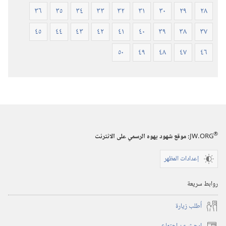
٣٦
٣٥
٣٤
٣٣
٣٢
٣١
٣٠
٢٩
٢٨
٤٥
٤٤
٤٣
٤٢
٤١
٤٠
٣٩
٣٨
٣٧
٥٠
٤٩
٤٨
٤٧
٤٦
®
JW.ORG
:‏ موقع شهود يهوه الرسمي على الانترنت
إعدادات المظهر
روابط سريعة
أُطلب زيارة