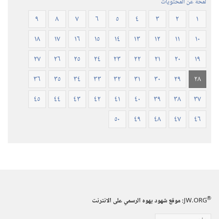
لمحة عن المحتويات
٢٠١٩)‏
٩
٨
٧
٦
٥
٤
٣
٢
١
١٨
١٧
١٦
١٥
١٤
١٣
١٢
١١
١٠
٢٧
٢٦
٢٥
٢٤
٢٣
٢٢
٢١
٢٠
١٩
٣٦
٣٥
٣٤
٣٣
٣٢
٣١
٣٠
٢٩
٢٨
٤٥
٤٤
٤٣
٤٢
٤١
٤٠
٣٩
٣٨
٣٧
٥٠
٤٩
٤٨
٤٧
٤٦
®
JW.ORG
:‏ موقع شهود يهوه الرسمي على الانترنت