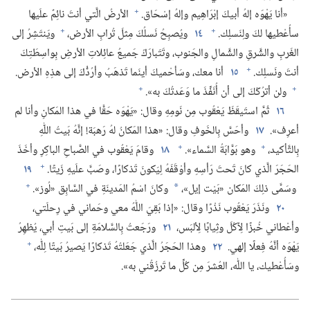
+
«أنا يَهْوَه إلهُ أبيكَ إبْرَاهِيم وإلهُ إسْحَاق.‏
الأرضُ الَّتي أنتَ نائِمٌ علَيها
+
+
سأُعْطيها لكَ ولِنَسلِك.‏
١٤
ويُصبِحُ نَسلُكَ مِثلَ تُرابِ الأرض،‏
ويَنتَشِرُ إلى
الغَربِ والشَّرقِ والشَّمالِ والجَنوب،‏ وتَتَبارَكُ جَميعُ عائِلاتِ الأرضِ بِواسِطَتِكَ
+
أنتَ ونَسلِك.‏
١٥
أنا معك،‏ وسَأحْميكَ أينَما تَذهَبُ وأرُدُّكَ إلى هذِهِ الأرض.‏
+
+
ولن أترُكَكَ إلى أن أُنَفِّذَ ما وَعَدتُكَ به».‏
١٦
ثُمَّ استَيقَظَ يَعْقُوب مِن نَومِهِ وقال:‏ «يَهْوَه حَقًّا في هذا المَكانِ وأنا لم
أعرِف».‏
١٧
وأحَسَّ بِالخَوفِ وقال:‏ «هذا المَكانُ لهُ رَهبَة!‏ إنَّهُ بَيتُ اللّٰهِ
+
+
بِالتَّأكيد،‏
وهو بَوَّابَةُ السَّماء».‏
١٨
وقامَ يَعْقُوب في الصَّباحِ الباكِرِ وأخَذَ
+
الحَجَرَ الَّذي كانَ تَحتَ رَأسِهِ وأوْقَفَهُ لِيَكونَ تَذكارًا،‏ وصَبَّ علَيهِ زَيتًا.‏
١٩
+
وسَمَّى ذلِكَ المَكان «بَيْت إيل»،‏
وكانَ اسْمُ المَدينَةِ في السَّابِق «لُوز».‏
*
٢٠
ونَذَرَ يَعْقُوب نَذْرًا وقال:‏ «إذا بَقِيَ اللّٰهُ معي وحَماني في رِحلَتي،‏
وأعْطاني خُبزًا لِآكُلَ وثِيابًا لِألبَس،‏
٢١
ورَجَعتُ بِالسَّلامَةِ إلى بَيتِ أبي،‏ يُظهِرُ
+
يَهْوَه أنَّهُ فِعلًا إلهي.‏
٢٢
وهذا الحَجَرُ الَّذي جَعَلتُهُ تَذكارًا يَصيرُ بَيتًا لِلّٰه،‏
وسَأُعْطيك،‏ يا اللّٰه،‏ العُشرَ مِن كُلِّ ما تَرزُقُني به».‏