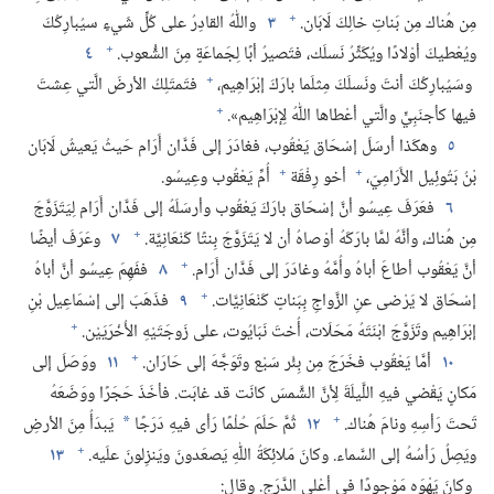
+
مِن هُناك مِن بَناتِ خالِكَ لَابَان.‏
٣
واللّٰهُ القادِرُ على كُلِّ شَيءٍ سيُبارِكُكَ
+
ويُعْطيكَ أوْلادًا ويُكَثِّرُ نَسلَك،‏ فتَصيرُ أبًا لِجَماعَةٍ مِنَ الشُّعوب.‏
٤
+
وسَيُبارِكُكَ أنتَ ونَسلَكَ مِثلَما بارَكَ إبْرَاهِيم،‏
فتَمتَلِكُ الأرضَ الَّتي عِشتَ
+
فيها كأجنَبِيٍّ والَّتي أعْطاها اللّٰهُ لِإبْرَاهِيم».‏
٥
وهكَذا أرسَلَ إسْحَاق يَعْقُوب،‏ فغادَرَ إلى فَدَّان أَرَام حَيثُ يَعيشُ لَابَان
+
+
بْنُ بَتُوئِيل الأَرَامِيّ،‏
أخو رِفْقَة
أُمِّ يَعْقُوب وعِيسُو.‏
٦
فعَرَفَ عِيسُو أنَّ إسْحَاق بارَكَ يَعْقُوب وأرسَلَهُ إلى فَدَّان أَرَام لِيَتَزَوَّجَ
+
مِن هُناك،‏ وأنَّهُ لمَّا بارَكَهُ أوْصاهُ أن لا يَتَزَوَّجَ بِنتًا كَنْعَانِيَّة.‏
٧
وعَرَفَ أيضًا
+
أنَّ يَعْقُوب أطاعَ أباهُ وأُمَّهُ وغادَرَ إلى فَدَّان أَرَام.‏
٨
ففَهِمَ عِيسُو أنَّ أباهُ
+
إسْحَاق لا يَرْضى عنِ الزَّواجِ بِبَناتٍ كَنْعَانِيَّات.‏
٩
فذَهَبَ إلى إسْمَاعِيل بْنِ
+
إبْرَاهِيم وتَزَوَّجَ ابْنَتَهُ مَحَلَات،‏ أُختَ نَبَايُوت،‏ على زَوجَتَيْهِ الأُخْرَيَيْن.‏
+
١٠
أمَّا يَعْقُوب فخَرَجَ مِن بِئْر سَبْع وتَوَجَّهَ إلى حَارَان.‏
١١
ووَصَلَ إلى
مَكانٍ يَقْضي فيهِ اللَّيلَةَ لِأنَّ الشَّمسَ كانَت قد غابَت.‏ فأخَذَ حَجَرًا ووَضَعَهُ
+
تَحتَ رَأسِهِ ونامَ هُناك.‏
١٢
ثُمَّ حَلَمَ حُلْمًا رَأى فيهِ دَرَجًا
يَبدَأُ مِنَ الأرضِ
*
+
ويَصِلُ رَأسُهُ إلى السَّماء.‏ وكانَ مَلائِكَةُ اللّٰهِ يَصعَدونَ ويَنزِلونَ علَيه.‏
١٣
وكانَ يَهْوَه مَوْجودًا في أعْلى الدَّرَج.‏ وقال:‏