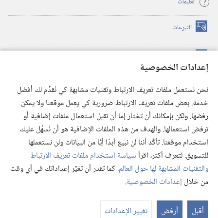
تعليمات
التبرعات
(يفتح
نافذة
جديدة)
مكتبة برج المراقبة الالكترونية
™
(يفتح
إعدادات الخصوصية
نافذة
JW Hub
جديدة)
(يفتح
نحن نستعمل ملفات تعريف الارتباط وتقنيات مشابهة كي نُقدِّم لك أفضل
نافذة
®
خدمة. بعض ملفات تعريف الارتباط ضرورية كي يعمل موقعنا ولا يمكن
تطبيق
JW Library
جديدة)
رفضها. ولكن بإمكانك أن تختار إما أن تقبل استعمال ملفات إضافية أو
مكتبة برج المراقبة
ترفض استعمالها. والهدف من هذه الملفات الإضافية هو أن نُسهِّل عليك
استخدام موقعنا. تأكَّد أننا لن نبيع أبدًا أيًّا من البيانات ولن نستعملها
للتسويق. لتعرف أكثر، اقرأ
سياسة استخدام ملفات تعريف الارتباط
والتقنيات المشابهة لها حول العالم
. كما تقدر أن تغيِّر إعداداتك في أي وقت
Copyright
© 2026 .Watch Tower Bible and Tract Society of Pennsylvania
من خلال
إعدادات الخصوصية
.
شروط الاستخدام
|
سياسة الخصوصية
|
إعدادات الخصوصية
عر
الم
أقبل
أرفض
تغيير الإعدادات