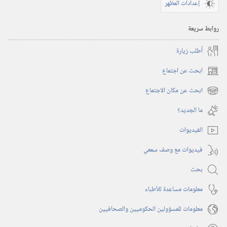
إعدادات المظهر
روابط سريعة
أُطلب زيارة
ابحث عن اجتماع
(يفتح
نافذة
ابحث عن مكان الاجتماع
(يفتح
جديدة)
نافذة
ما الجديد؟‏
جديدة)
الفيديوات
فيديوات مع وصف سمعي
بحث
معلومات مساعِدة للأطباء
معلومات للمسؤولين الحكوميين والصحافيين